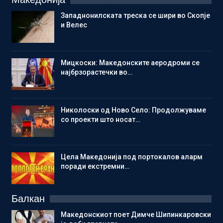
Западнонилската треска се шири во Скопје
и Велес
Мицкоски: Македонските аеродроми се
најбрзорастечки во…
Николоски од Ново Село: Продолжуваме
со проекти што носат…
Цела Македонија под портокалов аларм
поради екстремни…
Балкан
Македонскиот поет Димче Шипинкаровски