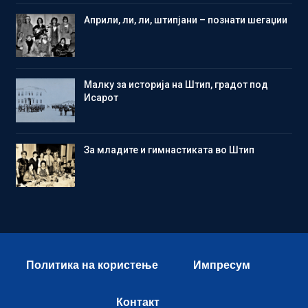
Aприли, ли, ли, штипјани – познати шегаџии
Малку за историја на Штип, градот под
Исарот
Зa младите и гимнастиката во Штип
Политика на користење
Импресум
Контакт