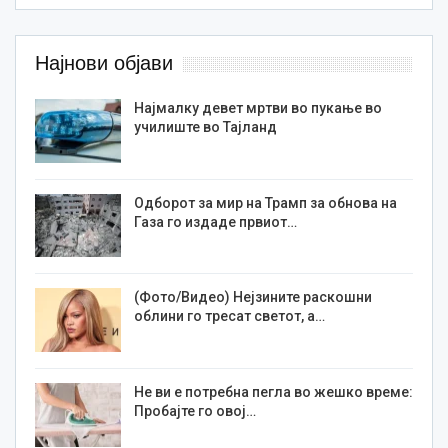
Најнови објави
Најмалку девет мртви во пукање во
училиште во Тајланд
Одборот за мир на Трамп за обнова на
Газа го издаде првиот…
(Фото/Видео) Нејзините раскошни
облини го тресат светот, а…
Не ви е потребна пегла во жешко време:
Пробајте го овој…