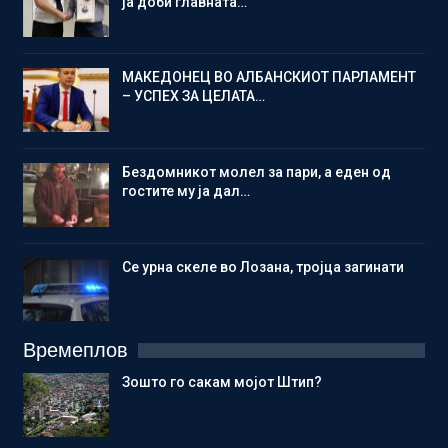
ја доби главната…
МАКЕДОНЕЦ ВО АЛБАНСКИОТ ПАРЛАМЕНТ
– УСПЕХ ЗА ЦЕЛАТА…
Бездомникот молел за пари, а еден од
гостите му ја дал…
Се урна скеле во Лозана, тројца загинати
Времеплов
Зошто го сакам мојот Штип?