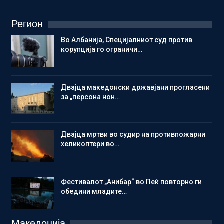
Регион
Во Албанија, Специјалниот суд против
корупција го ограничи…
Двајца македонски државјани прогласени
за „персона нон…
Двајца мртви во судир на противпожарни
хеликоптери во…
Фестивалот „Анибар“ во Пеќ повторно ги
обедини младите…
Македонија