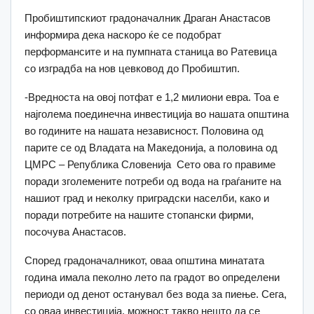
Пробиштипскиот градоначалник Драган Анастасов
информира дека наскоро ќе се подобрат
перформансите и на пумпната станица во Ратевица
со изградба на нов цевковод до Пробиштип.
-Вредноста на овој потфат е 1,2 милиони евра. Тоа е
најголема поединечна инвестиција во нашата општина
во годините на нашата независност. Половина од
парите се од Владата на Македонија, а половина од
ЦМРС – Република Словенија Сето ова го правиме
поради зголемените потреби од вода на граѓаните на
нашиот град и неколку приградски населби, како и
поради потребите на нашите стопански фирми,
посочува Анастасов.
Според градоначалникот, оваа општина минатата
година имала пеколно лето па градот во определени
периоди од денот останувал без вода за пиење. Сега,
со оваа инвестиција, можност такво нешто да се