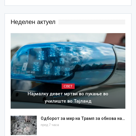
Неделен актуел
СВЕТ
Најмалку девет мртви во пукање во
училиште во Тајланд
Одборот за мир на Трамп за обнова на…
пред 7 часа