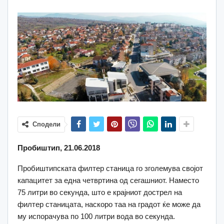
Сподели
Пробиштип, 21.06.2018
Пробиштипската филтер станица го зголемува својот
капацитет за една четвртина од сегашниот. Наместо
75 литри во секунда, што е крајниот дострел на
филтер станицата, наскоро таа на градот ќе може да
му испорачува по 100 литри вода во секунда.