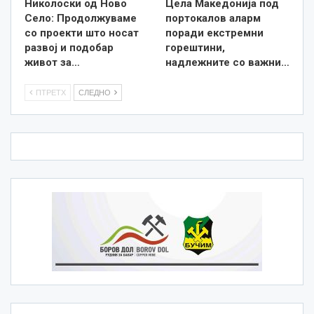
Николоски од Ново
Цела Македонија под
Село: Продолжуваме
портокалов аларм
со проекти што носат
поради екстремни
развој и подобар
горештини,
живот за…
надлежните со важни…
ПТРЕТХ
СЛЕДНО