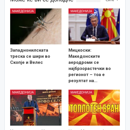
МАКЕДОНИЈА
МАКЕДОНИЈА
Западнонилската
Мицкоски:
треска се шири во
Македонските
Скопје и Велес
аеродроми се
најбрзорастечки во
регионот – тоа е
резултат на…
МАКЕДОНИЈА
МАКЕДОНИЈА