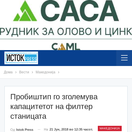
Дома
Вести
Македонија
Пробиштип го зголемува
капацитетот на филтер
станицата
МАКЕДОНИЈА
На
21 Јун, 2018 во 12:35 часот.
Од
Istok Press