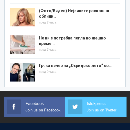
(Фото/Видео) Нејзините раскошни
облини…
пред 7 часа
Не ви е потребна пегла во жешко
време:…
пред 7 часа
Грчка вечер на „Охридско лето“ со…
пред 9 часа
Facebook
Istokpress
Join us on Facebook
Join us on Twitter