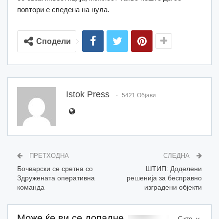
повтори е сведена на нула.
Сподели
Istok Press
5421 Објави
ПРЕТХОДНА
СЛЕДНА
Бочварски се сретна со
ШТИП: Доделени
Здружената оперативна
решенија за бесправно
команда
изградени објекти
Може ќе ви се допадне
Сите