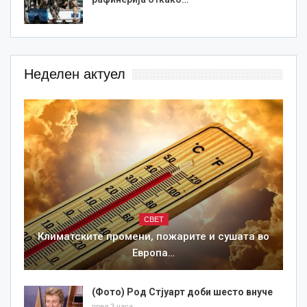
Неделен актуел
СВЕТ
Климатските промени, пожарите и сушата во
Европа…
(Фото) Род Стјуарт доби шесто внуче
пред 3 часа