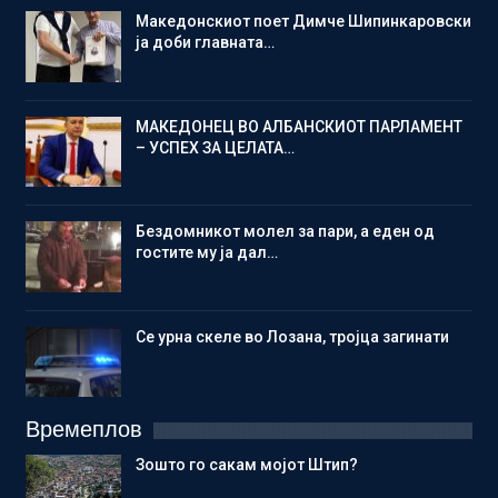
Македонскиот поет Димче Шипинкаровски
ја доби главната…
МАКЕДОНЕЦ ВО АЛБАНСКИОТ ПАРЛАМЕНТ
– УСПЕХ ЗА ЦЕЛАТА…
Бездомникот молел за пари, а еден од
гостите му ја дал…
Се урна скеле во Лозана, тројца загинати
Времеплов
Зошто го сакам мојот Штип?