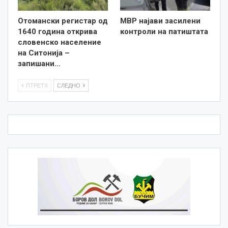
Отомански регистар од
МВР најави засилени
1640 година открива
контроли на патиштата
словенско население
на Ситонија –
запишани…
ПТРЕТХ
СЛЕДНО