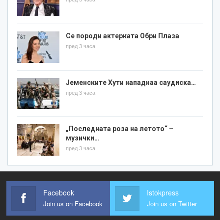
Се породи актерката Обри Плаза
пред 3 часа
Јеменските Хути нападнаа саудиска…
пред 3 часа
„Последната роза на летото“ –
музички…
пред 3 часа
Facebook
Istokpress
Join us on Facebook
Join us on Twitter