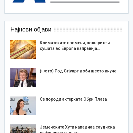
Најнови објави
Климатските промени, пожарите и
сушата во Европа направија…
(Фото) Род Стјуарт доби шесто внуче
Се породи актерката Обри Плаза
Јеменските Хути нападнаа саудиска
рафинерија откако…