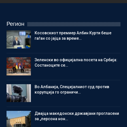
Регион
Косовскиот премиер Албин Курти беше
гаѓан со јајца за време…
Зеленски во официјална посета на Србија:
Состаноците се…
Во Албанија, Специјалниот суд против
корупција го ограничи…
Двајца македонски државјани прогласени
за „персона нон…