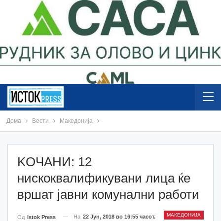
Дома
Вести
Македонија
KOЧАНИ: 12
нискоквалификувани лица ќе
вршат јавни комунални работи
МАКЕДОНИЈА
На
22 Јун, 2018 во 16:55 часот.
Од
Istok Press