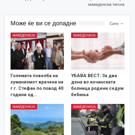
македонска песна
Може ќе ви се допадне
Сите
МАКЕДОНИЈА
МАКЕДОНИЈА
Големата повелба на
УБАВА ВЕСТ: За два
хуманизмот врачена на
дена во кочанската
г.г. Стефан по повод 40
болница родени седум
години од…
бебиња
МАКЕДОНИЈА
МАКЕДОНИЈА