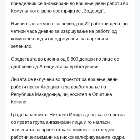
понеделник се ангажирани во вршење јавни работи во
Комуналното јавно претпријатие „Водовод“.
Нивниот ангажман е за период од 22 работни дена, по
четири часа дневно за извршување на работи од
комунален ред и од одржување на паркови и
зеленило.
Средствата во висина од 8.800 денари по лице се
одобрени од Агенцијата за вработување.
Лицата се вклучени во проектот за вршење јавни
работи преку Агенцијата за вработување на
Република Македонија, чиј носител е Општина
Кочани.
Градоначалникот Николчо Илијев денеска се сретна
со првата група ангажирани лица и го нагласи
значењето на проектот како можност за следни
работни ангажмани на нискоквалификуваните кадри.