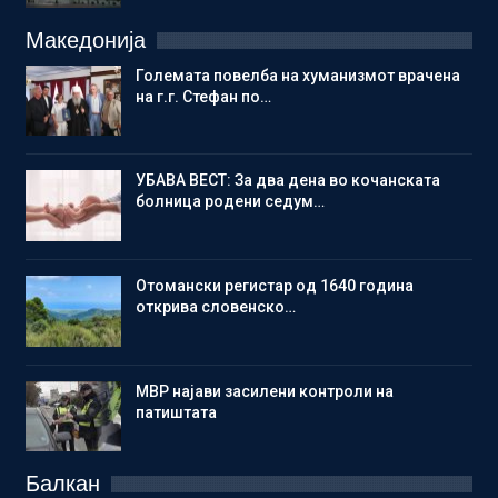
Македонија
Големата повелба на хуманизмот врачена
на г.г. Стефан по…
УБАВА ВЕСТ: За два дена во кочанската
болница родени седум…
Отомански регистар од 1640 година
открива словенско…
МВР најави засилени контроли на
патиштата
Балкан