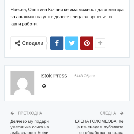
Наесен, Општина Кочани ќе има можност да аплицира
за ангажман на уште дваесет лица за вршење на
јавни работи.
Сподели
Istok Press
5448 Објави
ПРЕТХОДНА
СЛЕДНА
Делчево му подари
ЕЛЕНА ГОЛОМЕОВА: Ќе
уметничка слика на
ја изненадам публиката
амбасадорот Бејли
со обработка на стара