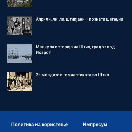
Aприли, ли, ли, штипјани – познати шегаџии
Малку за историја на Штип, градот под
Исарот
Зa младите и гимнастиката во Штип
Политика на користење
Импресум