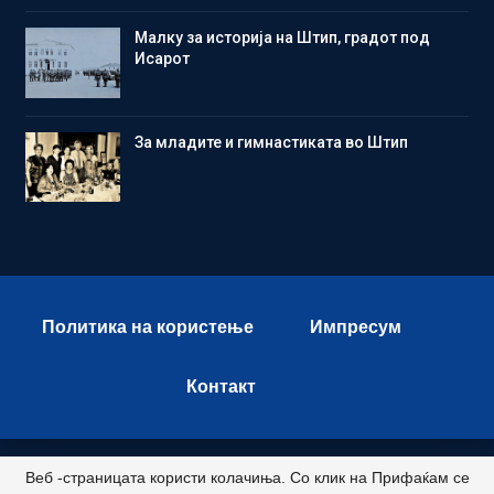
Малку за историја на Штип, градот под
Исарот
Зa младите и гимнастиката во Штип
Политика на користење
Импресум
Контакт
Веб -страницата користи колачиња. Со клик на Прифаќам се
© 2026 - Istok Press. All Rights Reserved.