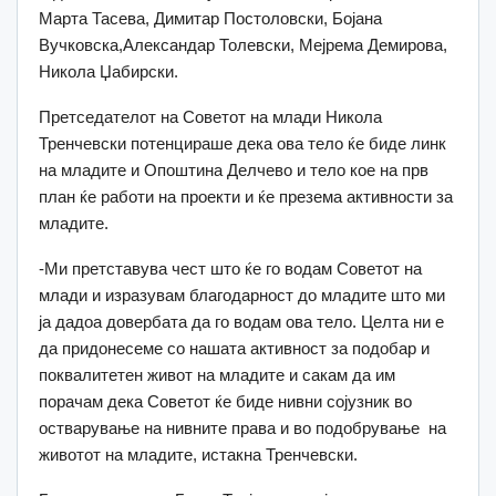
Марта Тасева, Димитар Постоловски, Бојана
Вучковска,Александар Толевски, Мејрема Демирова,
Никола Џабирски.
Претседателот на Советот на млади Никола
Тренчевски потенцираше дека ова тело ќе биде линк
на младите и Опоштина Делчево и тело кое на прв
план ќе работи на проекти и ќе презема активности за
младите.
-Ми претставува чест што ќе го водам Советот на
млади и изразувам благодарност до младите што ми
ја дадоа довербата да го водам ова тело. Целта ни е
да придонесеме со нашата активност за подобар и
поквалитетен живот на младите и сакам да им
порачам дека Советот ќе биде нивни сојузник во
остварување на нивните права и во подобрување на
животот на младите, истакна Тренчевски.