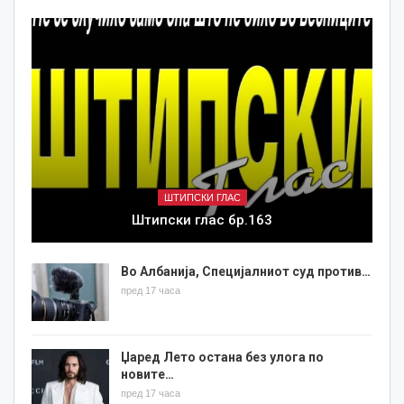
ШТИПСКИ ГЛАС
Штипски глас бр.163
Во Албанија, Специјалниот суд против…
пред 17 часа
Џаред Лето остана без улога по
новите…
пред 17 часа