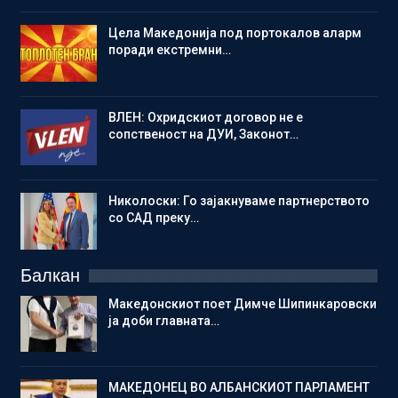
Цела Македонија под портокалов аларм
поради екстремни…
ВЛЕН: Охридскиот договор не е
сопственост на ДУИ, Законот…
Николоски: Го зајакнуваме партнерството
со САД преку…
Балкан
Македонскиот поет Димче Шипинкаровски
ја доби главната…
МАКЕДОНЕЦ ВО АЛБАНСКИОТ ПАРЛАМЕНТ