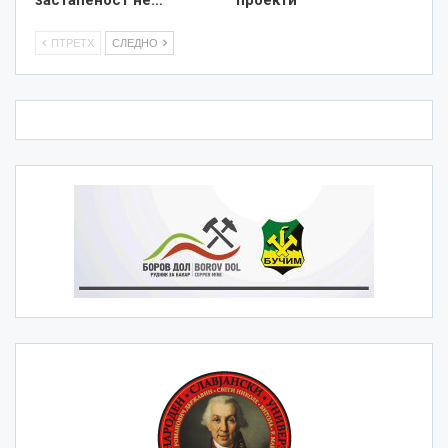
застапеност не…
проекти
ПТРЕТХ
СЛЕДНО