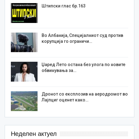
Штипски глас бр.163
Во Албанија, Специјалниот суд против
корупција го ограничи…
Џаред Лето остана без улога по новите
обвинувања за…
Дронот со експлозив на аеродромот во
Лајпциг оценет како…
Неделен актуел