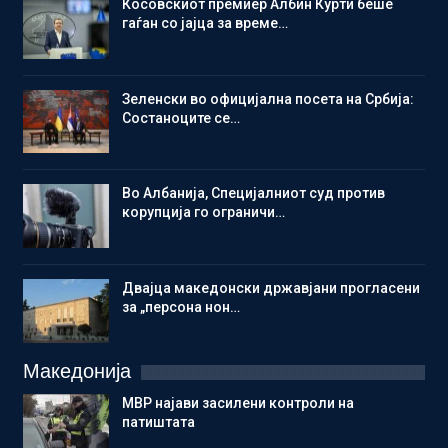
Косовскиот премиер Албин Курти беше
гаѓан со јајца за време…
Зеленски во официјална посета на Србија:
Состаноците се…
Во Албанија, Специјалниот суд против
корупција го ограничи…
Двајца македонски државјани прогласени
за „персона нон…
Македонија
МВР најави засилени контроли на
патиштата