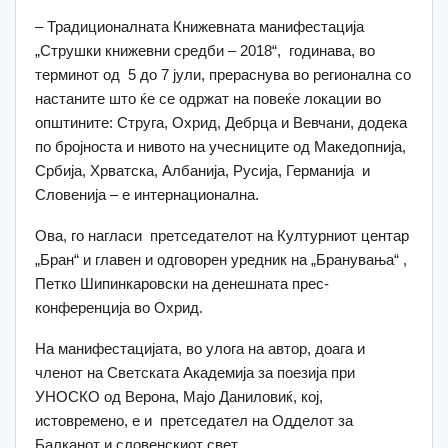
– Традиционалната Книжевната манифестација
„Струшки книжевни средби – 2018“, годинава, во
терминот од 5 до 7 јули, прераснува во регионална со
настаните што ќе се одржат на повеќе локации во
општините: Струга, Охрид, Дебрца и Вевчани, додека
по бројноста и нивото на учесниците од Македопнија,
Србија, Хрватска, Албанија, Русија, Германија и
Словенија – е интернационална.
Ова, го нагласи претседателот на Културниот центар
„Бран“ и главен и одговорен уредник на „Бранувања“ ,
Петко Шипинкаровски на денешната прес-
конференција во Охрид.
На манифестацијата, во улога на автор, доага и
членот на Светската Академија за поезија при
УНОСКО од Верона, Мајо Даниловиќ, кој,
истовремено, е и претседател на Одделот за
Балканот и словенскиот свет.