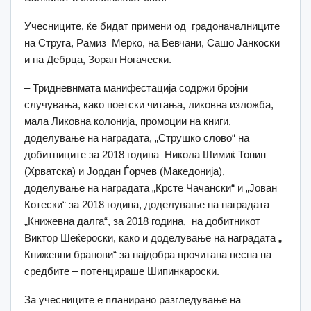
Учесниците, ќе бидат примени од градоначалниците
на Струга, Рамиз Мерко, на Вевчани, Сашо Јанкоски
и на Дебрца, Зоран Ногачески.
– Тридневнмата манифестација содржи бројни
случувања, како поетски читања, ликовна изложба,
мала Ликовна колонија, промоции на книги,
доделување на наградата, „Струшко слово“ на
добитниците за 2018 година Никола Шимиќ Тонин
(Хрватска) и Јордан Ѓорчев (Македонија),
доделување на наградата „Крсте Чачански“ и „Јован
Котески“ за 2018 година, доделување на наградата
„Книжевна далга“, за 2018 година, на добитникот
Виктор Шеќероски, како и доделување на наградата „
Книжевни бранови“ за најдобра прочитана песна на
средбите – потенцираше Шипинкароски.
За учесниците е планирано разгледување на