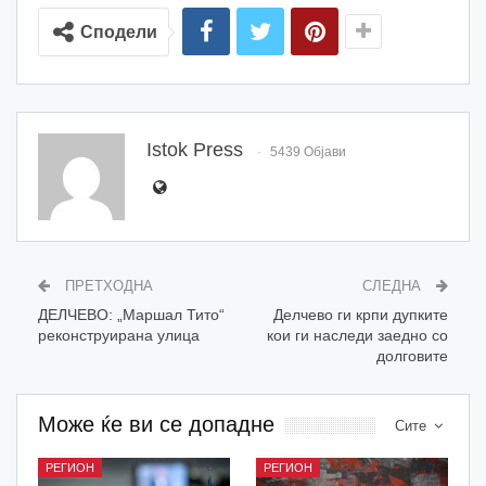
Сподели
Istok Press
5439 Објави
ПРЕТХОДНА
СЛЕДНА
ДЕЛЧЕВО: „Маршал Тито“
Делчево ги крпи дупките
реконструирана улица
кои ги наследи заедно со
долговите
Може ќе ви се допадне
Сите
РЕГИОН
РЕГИОН