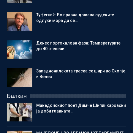
Туфегџиќ: Во правна држава судските
одлуки мора да се…
Денес портокалова фаза: Температурите
до 40 степени
Западнонилската треска се шири во Скопје
и Велес
Балкан
Македонскиот поет Димче Шипинкаровски
ја доби главната…