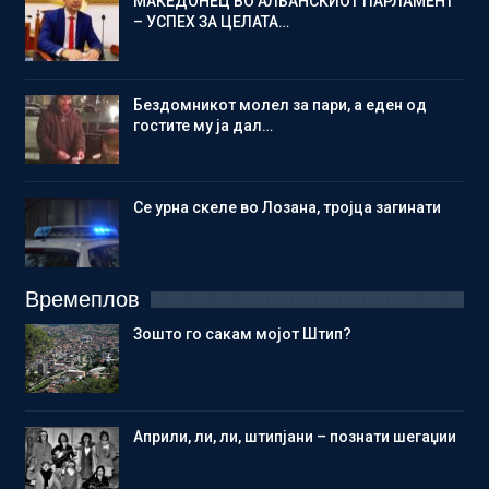
МАКЕДОНЕЦ ВО АЛБАНСКИОТ ПАРЛАМЕНТ
– УСПЕХ ЗА ЦЕЛАТА…
Бездомникот молел за пари, а еден од
гостите му ја дал…
Се урна скеле во Лозана, тројца загинати
Времеплов
Зошто го сакам мојот Штип?
Aприли, ли, ли, штипјани – познати шегаџии