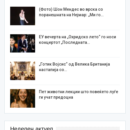
(Фото) Шон Мендес во врска со
поранешната на Нејмар: „Ми го…
ЕУ вечерта на „Охридско лето“ го носи
концертот „Последната…
„Готик Војсис“ од Велика Британија
настапија со…
Пет животни лекции што повеќето луѓе
ги учат предоцна
Неделен актуел