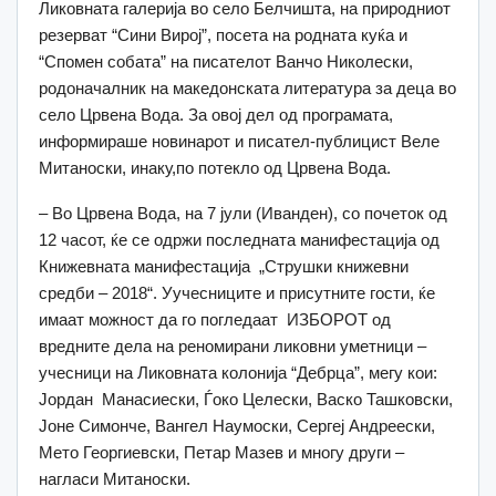
Ликовната галерија во село Белчишта, на природниот
резерват “Сини Вирој”, посета на родната куќа и
“Спомен собата” на писателот Ванчо Николески,
родоначалник на македонската литература за деца во
село Црвена Вода. За овој дел од програмата,
информираше новинарот и писател-публицист Веле
Митаноски, инаку,по потекло од Црвена Вода.
– Во Црвена Вода, на 7 јули (Иванден), со почеток од
12 часот, ќе се одржи последната манифестација од
Книжевната манифестација „Струшки книжевни
средби – 2018“. Уучесниците и присутните гости, ќе
имаат можност да го погледаат ИЗБОРОТ од
вредните дела на реномирани ликовни уметници –
учесници на Ликовната колонија “Дебрца”, мегу кои:
Јордан Манасиески, Ѓоко Целески, Васко Ташковски,
Јоне Симонче, Вангел Наумоски, Сергеј Андреески,
Мето Георгиевски, Петар Мазев и многу други –
нагласи Митаноски.