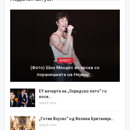
ЖИВОТ
(Фото) Шон Мендес во врска со
поранешната на Нејмар:…
ЕУ вечерта на „Охридско лето“ го
носи…
пред 8 часа
„Готик Војсис“ од Велика Британија…
пред 8 часа