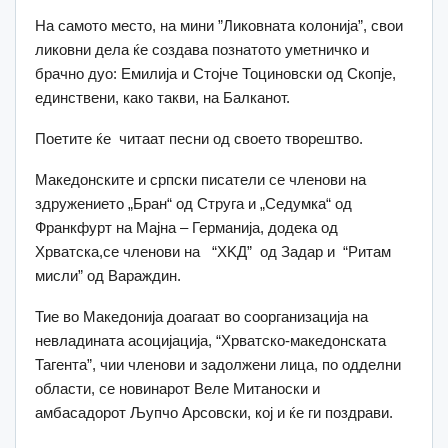
На самото место, на мини ”Ликовната колонија”, свои
ликовни дела ќе создава познатото уметничко и
брачно дуо: Емилија и Стојче Тоциновски од Скопје,
единствени, како такви, на Балканот.
Поетите ќе читаат песни од своето творештво.
Македонските и српски писатели се членови на
здружението „Бран“ од Струга и „Седумка“ од
Франкфурт на Мајна – Германија, додека од
Хрватска,се членови на “ХKД” од Задар и “Ритам
мисли” од Вараждин.
Тие во Македонија доагаат во соорганизација на
невладината асоцијација, “Хрватско-македонската
Тагента”, чии членови и задолжени лица, по одделни
области, се новинарот Веле Митаноски и
амбасадорот Љупчо Арсовски, кој и ќе ги поздрави.