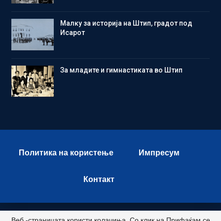
Малку за историја на Штип, градот под
Исарот
Зa младите и гимнастиката во Штип
Политика на користење
Импресум
Контакт
Веб -страницата користи колачиња. Со клик на Прифаќам се