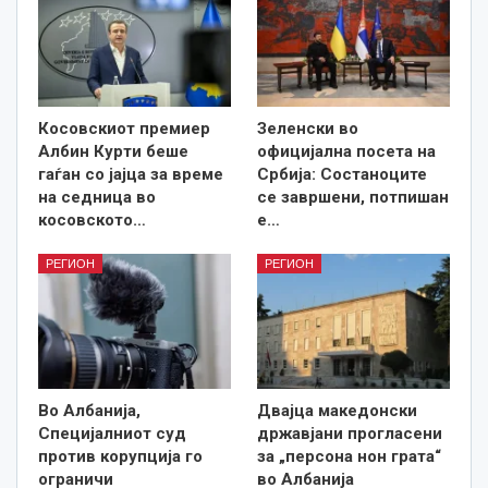
Косовскиот премиер
Зеленски во
Албин Курти беше
официјална посета на
гаѓан со јајца за време
Србија: Состаноците
на седница во
се завршени, потпишан
косовското…
е…
РЕГИОН
РЕГИОН
Во Албанија,
Двајца македонски
Специјалниот суд
државјани прогласени
против корупција го
за „персона нон грата“
ограничи
во Албанија