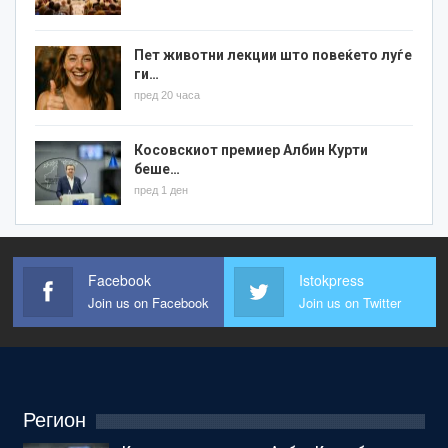
Пет животни лекции што повеќето луѓе
ги…
пред 20 часа
Косовскиот премиер Албин Курти
беше…
пред 1 ден
Facebook
Istokpress
Join us on Facebook
Join us on Twitter
Регион