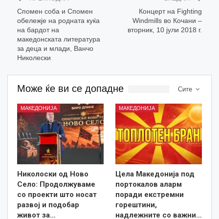
Спомен соба и Спомен
Концерт на Fighting
обележје на родната куќа
Windmills во Кочани –
на бардот на
вторник, 10 јули 2018 г.
македонската литература
за деца и млади, Ванчо
Николески
Може ќе ви се допадне
Сите
МАКЕДОНИЈА
МАКЕДОНИЈА
Николоски од Ново
Цела Македонија под
Село: Продолжуваме
портокалов аларм
со проекти што носат
поради екстремни
развој и подобар
горештини,
живот за…
надлежните со важни…