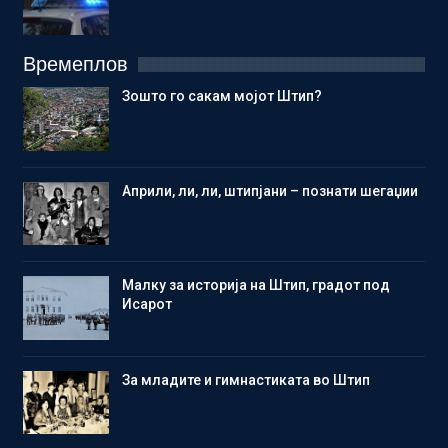
Времеплов
Зошто го сакам мојот Штип?
Aприли, ли, ли, штипјани – познати шегаџии
Малку за историја на Штип, градот под
Исарот
Зa младите и гимнастиката во Штип