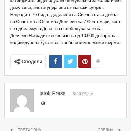
категориите: индивидуално домување и за колективно
домување, институција или стопански субјект.
Наградите ќе бидат доделени на Свечената седница
на Советот на Општина Делчево на 7 Септември, кога
се одбележува Денот на ослободувањето на
Делчево.Наградите се во износ од 10.000 денари за
индивидуална куќа и за станбени комплекси и фирми.
Сподели
Istok Press
5413 Објави
ПРЕТХОДНА
СЛЕДНА