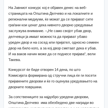
На Јавниот конкурс кој е објавен денес на веб-
страницата на Општина Делчево и на локалните и
регионални медиуми, ќе можат да се пријават сите
граѓани кои ценат дека нивното дворно уредување
заслужува внимание. –„Не само својот убав двор,
делчевци ја имаат можноста да пријават убаво
уреден двор и на сосед или пријател, односно семеен
двор на било кого, а за кој двор сметаат дека е убав.
И на ваков начин може да се поднесе пријава“, вели
Такева.
Конкурсот ќе биде отворен 14 дена, по што
Комисијата формирана од стручни лица ќе ги посети
пријавените дворови и ќе го оценува уредувањето на
дворните површини.
За сопствениците за најдобро уредени дворови,
Општина Делчево има обезбедено две награди во