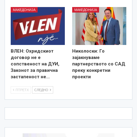
МАКЕДОНИЈА
МАКЕДОНИЈА
ВЛЕН: Охридскиот
Николоски: Го
договор не е
зајакнуваме
сопственост на ДУИ,
партнерството со САД
Законот за правична
преку конкретни
застапеност не…
проекти
ПТРЕТХ
СЛЕДНО