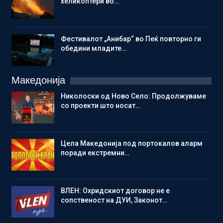
хеликоптери во…
Фестивалот „Анибар“ во Пеќ повторно ги
обедини младите…
Македонија
Николоски од Ново Село: Продолжуваме
со проекти што носат…
Цела Македонија под портокалов аларм
поради екстремни…
ВЛЕН: Охридскиот договор не е
сопственост на ДУИ, Законот…