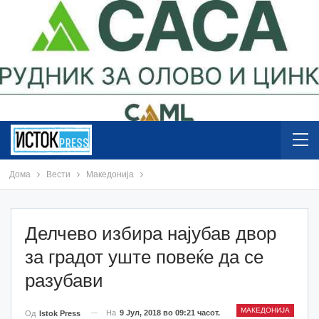
Дома
Вести
Македонија
Делчево избира најубав двор
за градот уште повеќе да се
разубави
МАКЕДОНИЈА
На
9 Јул, 2018 во 09:21 часот.
Од
Istok Press