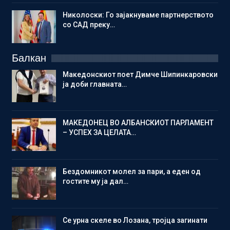
Николоски: Го зајакнуваме партнерството
со САД преку…
Балкан
Македонскиот поет Димче Шипинкаровски
ја доби главната…
МАКЕДОНЕЦ ВО АЛБАНСКИОТ ПАРЛАМЕНТ
– УСПЕХ ЗА ЦЕЛАТА…
Бездомникот молел за пари, а еден од
гостите му ја дал…
Се урна скеле во Лозана, тројца загинати