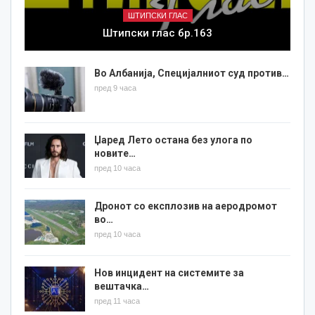
ШТИПСКИ ГЛАС
Штипски глас бр.163
Во Албанија, Специјалниот суд против…
пред 9 часа
Џаред Лето остана без улога по
новите…
пред 10 часа
Дронот со експлозив на аеродромот
во…
пред 10 часа
Нов инцидент на системите за
вештачка…
пред 11 часа