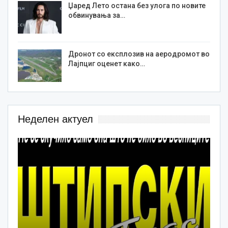
Џаред Лето остана без улога по новите
обвинувања за…
Дронот со експлозив на аеродромот во
Лајпциг оценет како…
Неделен актуел