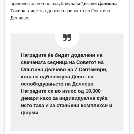
придонес за негово разубавување“,изјави
Даниела
Такева
, лице за односи со јавноста во Општина
Делчево.
Наградите ќе бидат доделени на
свечената седница на Советот на
Општина Делчево на 7 Септември,
кога се одбележува Денот на
ослободувањето на Делчево.
Наградите се во износ од 10
.000
денари
како
за индивидуална куќа
и
сто така и
за станбени комплекси и
фирми.