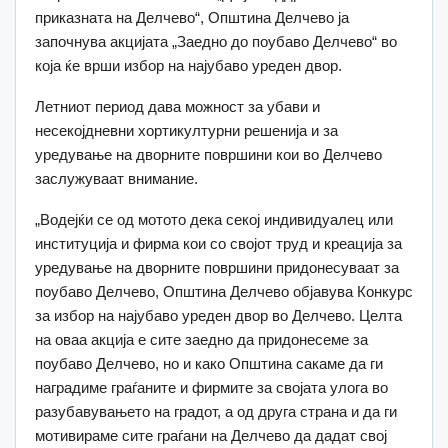
приказната на Делчево“, Општина Делчево ја
започнува акцијата „Заедно до поубаво Делчево“ во
која ќе врши избор на најубаво уреден двор.
Летниот период дава можност за убави и
несекојдневни хортикултурни решенија и за
уредување на дворните површини кои во Делчево
заслужуваат внимание.
„Водејќи се од мотото дека секој индивидуалец или
институција и фирма кои со својот труд и креација за
уредување на дворните површини придонесуваат за
поубаво Делчево, Општина Делчево објавува Конкурс
за избор на најубаво уреден двор во Делчево. Целта
на оваа акција е сите заедно да придонесеме за
поубаво Делчево, но и како Општина сакаме да ги
наградиме граѓаните и фирмите за својата улога во
разубавувањето на градот, а од друга страна и да ги
мотивираме сите граѓани на Делчево да дадат свој