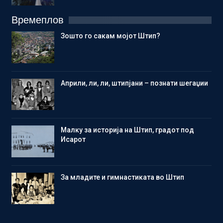
Времеплов
Зошто го сакам мојот Штип?
Aприли, ли, ли, штипјани – познати шегаџии
Малку за историја на Штип, градот под
Исарот
Зa младите и гимнастиката во Штип