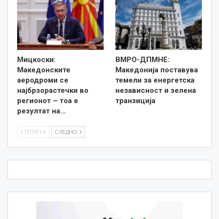
Мицкоски:
ВМРО-ДПМНЕ:
Македонските
Македонија поставува
аеродроми се
темели за енергетска
најбрзорастечки во
независност и зелена
регионот – тоа е
транзиција
резултат на…
ПТРЕТХ
СЛЕДНО