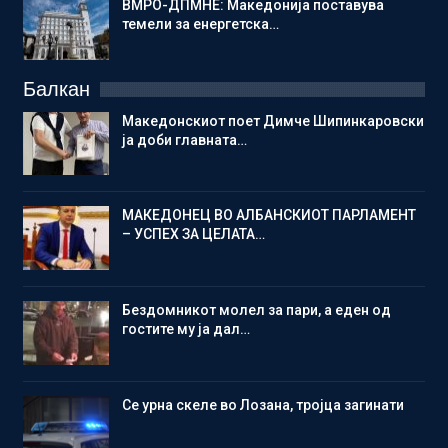
ВМРО-ДПМНЕ: Македонија поставува
темели за енергетска…
Балкан
Македонскиот поет Димче Шипинкаровски
ја доби главната…
МАКЕДОНЕЦ ВО АЛБАНСКИОТ ПАРЛАМЕНТ
– УСПЕХ ЗА ЦЕЛАТА…
Бездомникот молел за пари, а еден од
гостите му ја дал…
Се урна скеле во Лозана, тројца загинати