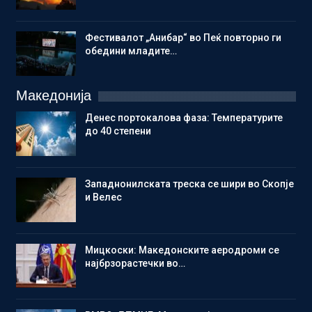
Фестивалот „Анибар“ во Пеќ повторно ги
обедини младите…
Македонија
Денес портокалова фаза: Температурите
до 40 степени
Западнонилската треска се шири во Скопје
и Велес
Мицкоски: Македонските аеродроми се
најбрзорастечки во…