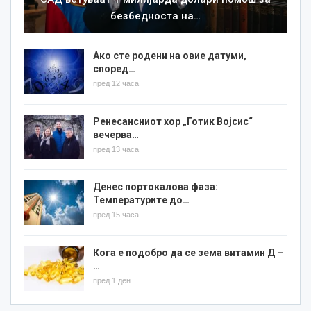
безбедноста на…
Ако сте родени на овие датуми,
според…
пред 12 часа
Ренесансниот хор „Готик Војсис“
вечерва…
пред 13 часа
Денес портокалова фаза:
Температурите до…
пред 15 часа
Кога е подобро да се зема витамин Д –
…
пред 1 ден