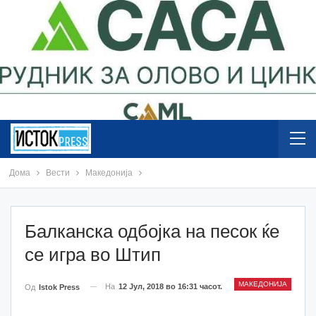
Дома
Вести
Македонија
Балканска одбојка на песок ќе
се игра во Штип
МАКЕДОНИЈА
На
12 Јул, 2018 во 16:31 часот.
Од
Istok Press