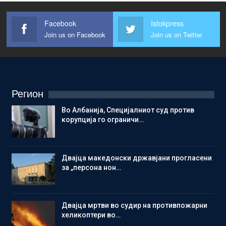
Facebook
Istokpress
Join us on Facebook
Join us on Twitter
Регион
Во Албанија, Специјалниот суд против
корупција го ограничи…
Двајца македонски државјани прогласени
за „персона нон…
Двајца мртви во судир на противпожарни
хеликоптери во…