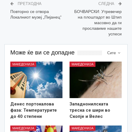
ПРЕТХОДНА
СЛЕДНА
Повторно се отвора
БОЧВАРСКИ: Утревечер
Локалниот музеј „Пијанец“
на плоштадот во Штип
масовно да ги
прославиме нашите
успеси
Може ќе ви се допадне
Сите
МАКЕДОНИЈА
МАКЕДОНИЈА
Денес портокалова
Западнонилската
фаза: Температурите
треска се шири во
до 40 степени
Скопје и Велес
МАКЕДОНИЈА
МАКЕДОНИЈА