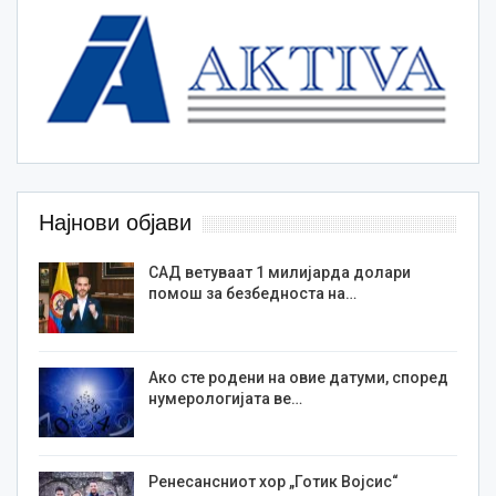
Најнови објави
САД ветуваат 1 милијарда долари
помош за безбедноста на…
Ако сте родени на овие датуми, според
нумерологијата ве…
Ренесансниот хор „Готик Војсис“