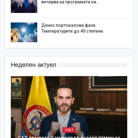
вечерва на програмата на…
Денес портокалова фаза:
Температурите до 40 степени
Неделен актуел
СВЕТ
САД ветуваат 1 милијарда долари помош за