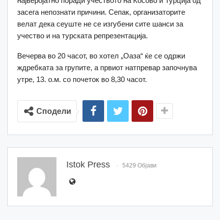
најверојатно поради учеството на Косово и Турција од
засега непознати причини. Сепак, организаторите
велат дека сеуште не се изгубени сите шанси за
учество и на турската репрезентација.
Вечерва во 20 часот, во хотел „Оаза“ ќе се одржи
ждребката за групите, а првиот натпревар започнува
утре, 13. о.м. со почеток во 8,30 часот.
Сподели
Istok Press
5429 Објави