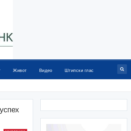
т
Живот
Видео
Штипски глас
 успех