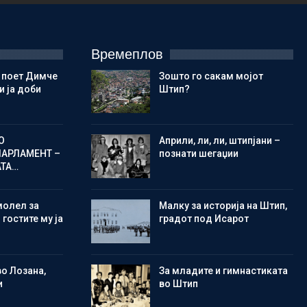
Времеплов
 поет Димче
Зошто го сакам мојот
 ја доби
Штип?
О
Aприли, ли, ли, штипјани –
ПАРЛАМЕНТ –
познати шегаџии
АТА…
молел за
Малку за историја на Штип,
 гостите му ја
градот под Исарот
во Лозана,
Зa младите и гимнастиката
и
во Штип