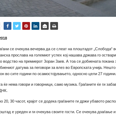
2018
аѓани се очекува вечерва да се слеат на плоштадот „Слобода“ 
ѓанска прослава на големиот успех кој нашава држава го оствари
о водство на премиерот Зоран Заев. А тоа се добиената покана 
биениот датума за пеговори за влез во Европската унија. Нешт
он во сите години по осамостојувањето, односно цели 27 години
а ќе нема говори и говорници, само музика. Граѓаните ќе ги заб
ДНК.
о 20, 30 часот, крајот се додека граѓаните ги држи убавото расп
оштад е уреден и ги очекува своите гости. Се очекува доаѓање и 