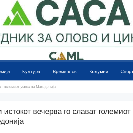
омија
Култура
Времеплов
Колумни
Спор
ат големиот успех на Македонија
истокот вечерва го слават големиот
едонија