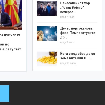
Ренесансниот хор
„Готик Војсис“
вечерва…
пред 7 часа
Денес портокалова
фаза: Температурите
кедонските
до…
пред 9 часа
ки во
а е резултат
Кога е подобро да се
зема витамин Д –…
пред 19 часа