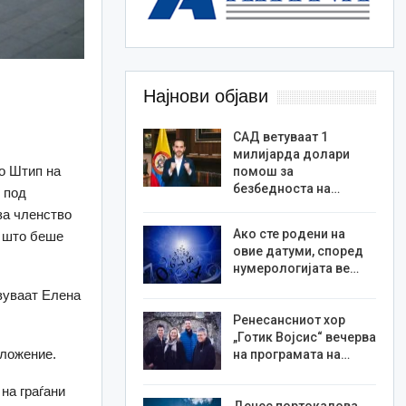
Најнови објави
САД ветуваат 1
милијарда долари
во Штип на
помош за
безбедноста на…
 под
за членство
Ако сте родени на
о што беше
овие датуми, според
.
нумерологијата ве…
авуваат Елена
Ренесансниот хор
„Готик Војсис“ вечерва
оложение.
на програмата на…
на граѓани
Денес портокалова