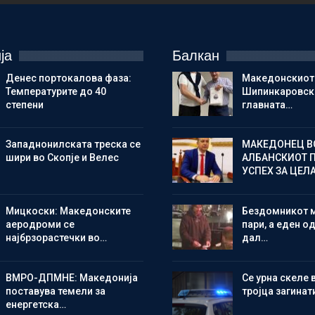
ја
Балкан
Денес портокалова фаза:
Македонскиот
Температурите до 40
Шипинкаровски
степени
главната…
Западнонилската треска се
МАКЕДОНЕЦ В
шири во Скопје и Велес
АЛБАНСКИОТ 
УСПЕХ ЗА ЦЕЛ
Мицкоски: Македонските
Бездомникот 
аеродроми се
пари, а еден од
најбрзорастечки во…
дал…
ВМРО-ДПМНЕ: Македонија
Се урна скеле 
поставува темели за
тројца загинат
енергетска…