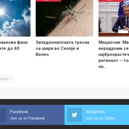
калова фаза:
Западнонилската треска
Мицкоски: Ма
те до 40
се шири во Скопје и
аеродроми се
Велес
најбрзорастеч
регионот – то
на…
ЛЕДНО
Facebook
Istokpress
Join us on Facebook
Join us on Twitter