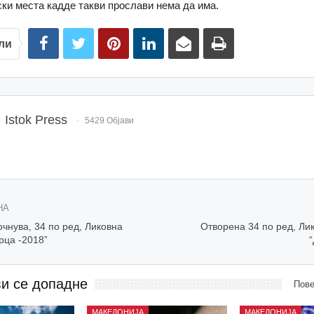
ски места кадде такви прослави нема да има.
ли
Istok Press
5429 Објави
НА
очнува, 34 по ред, Ликовна
Отворена 34 по ред, Ли
рца -2018”
ви се допадне
Пове
МАКЕДОНИЈА
МАКЕДОНИЈА