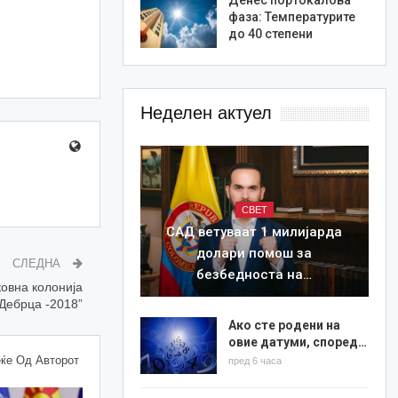
фаза: Температурите
до 40 степени
Неделен актуел
СВЕТ
САД ветуваат 1 милијарда
долари помош за
СЛЕДНА
безбедноста на…
ковна колонија
“Дебрца -2018”
Ако сте родени на
овие датуми, според…
ќе Од Авторот
пред 6 часа