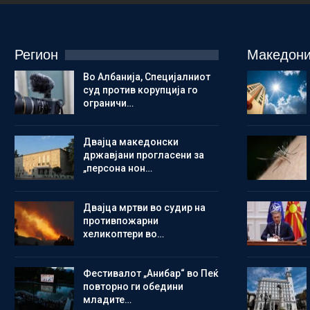
Регион
Македони
Во Албанија, Специјалниот
суд против корупција го
ограничи…
Двајца македонски
државјани прогласени за
„персона нон…
Двајца мртви во судир на
противпожарни
хеликоптери во…
Фестивалот „Анибар“ во Пеќ
повторно ги обедини
младите…