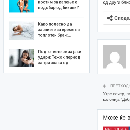
од други бли
костим за капење е
подобар од бикини?
Споде
Како полесно да
заспиете за време на
топлотен бран:…
Подгответе се за јаки
удари: Тежок период
за три знака од…
ПРЕТХОД
Утре вечер, п
колонија “Деб
Може ќе 
МАКЕДОНИЈА