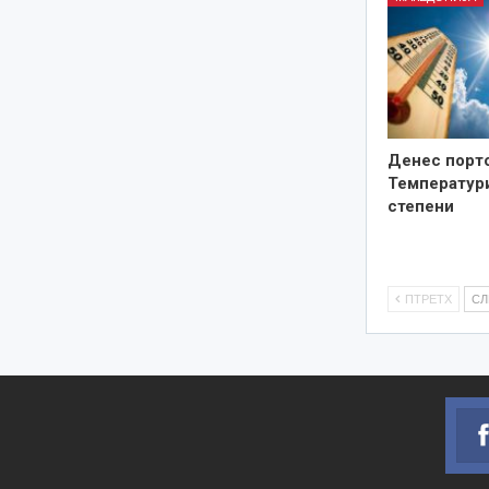
Денес порто
Температури
степени
ПТРЕТХ
С