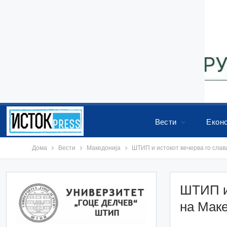
Вести
Екон
Дома
Вести
Македонија
ШТИП и истокот вечерва го слав
ШТИП и 
на Мак