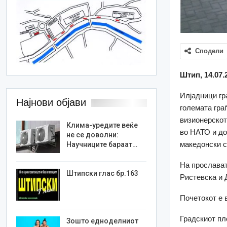
Сподели
Штип, 14.07.
Илјадници гр
Најнови објави
големата гра
визионерскот
Клима-уредите веќе
во НАТО и до
не се доволни:
македонски с
Научниците бараат…
На прослават
Штипски глас бр.163
Ристевска и 
Почетокот е в
Градскиот пл
Зошто едноделниот