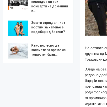
викендов со три
концерти на домашни
и…
Зошто едноделниот
костим за капење е
подобар од бикини?
Како полесно да
На летната с
заспиете за време на
друштва од М
топлотен бран:…
Трајковски к
„Овде на ова
редовно доаѓ
барајќи лек з
препознаа ка
роди фолклор
го промовира
идентитетот н