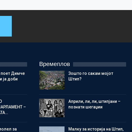
Времеплов
 поет Димче
Зошто го сакам мојот
 ја доби
Штип?
О
Aприли, ли, ли, штипјани –
ПАРЛАМЕНТ –
познати шегаџии
АТА…
молел за
Малку за историја на Штип,