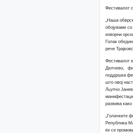
Фестивалот с
„Наша обврск
обојуваме со
изворни орск
Голак обедин
рече Трајковс
Фестивалот е
Делчево, фин
поддршка фес
што овој наст
Љупчо Јаневс
манифестациј
развива како
„Голачките ф
Република Ма
ќе се промов