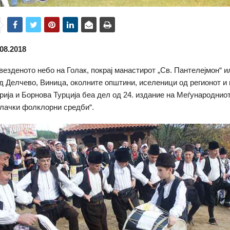
08.2018
везденото небо на Голак, покрај манастирот „Св. Пантелејмон“ и
д Делчево, Виница, околните општини, иселеници од регионот и 
рија и Борнова Турција беа дел од 24. издание на Меѓународни
лачки фолклорни средби“.