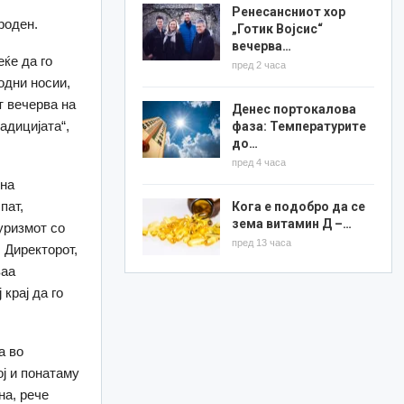
Ренесансниот хор
роден.
„Готик Војсис“
вечерва…
ќе да го
пред 2 часа
одни носии,
т вечерва на
Денес портокалова
адицијата“,
фаза: Температурите
до…
пред 4 часа
ина
пат,
Кога е подобро да се
зема витамин Д –…
уризмот со
пред 13 часа
. Директорот,
ваа
крај да го
а во
ј и понатаму
на, рече