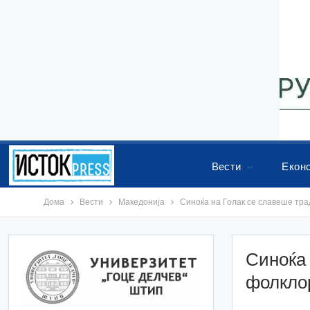
Вести
Екон
Дома
Вести
Македонија
Синоќа на Голак се славеше тра
Синоќа 
фолкло