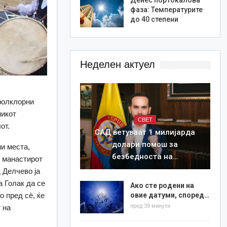
фаза: Температурите
до 40 степени
Неделен актуел
фолклорни
никот
СВЕТ
от.
САД ветуваат 1 милијарда
долари помош за
ни места,
безбедноста на…
о манастирот
д Делчево ја
а Голак да се
Ако сте родени на
овие датуми, според…
о пред сѐ, ќе
пред 39 минути
 на