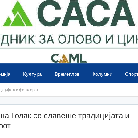
омија
Култура
Времеплов
Колумни
Спор
дицијата и фолклорот
на Голак се славеше традицијата и
рот