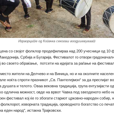
Играорците од Копачка секогаш воодушевуваат
цена со својот фолклор продефилираа над 200 учесници од 10 
акедонија, Србија и Бугарија. Фестивалот го отвори градоначал
ој во своето обраќање, потсети на идејата за раѓање на фестивал
 место жители на Делчево и на Виница, но и на околните населе
але ноќта спроти празникот „Св. Пантелејмон“ за да преспијат в
а душата и телото. Оваа вековна традиција, група ентузијасти о
ко одлична можност, овде на врвот Чавка под ѕвезденото небо н
ен фестивал кој ќе го збогати стариот црковно-народен собир, н
 фолклорот, изворната традиција, ороводното богатство со печат
а еден народ“, истакна Трајковски.