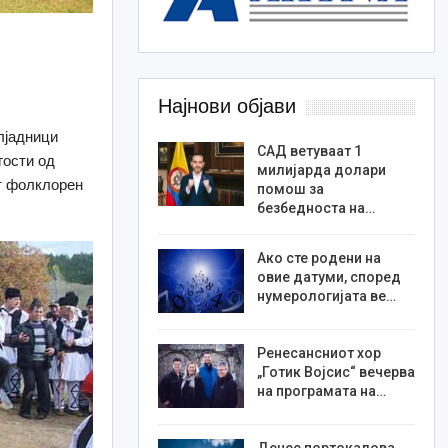
Најнови објави
лјадници
САД ветуваат 1
гости од
милијарда долари
от фолклорен
помош за
безбедноста на…
Ако сте родени на
овие датуми, според
нумерологијата ве…
Ренесансниот хор
„Готик Војсис“ вечерва
на програмата на…
Денес портокалова