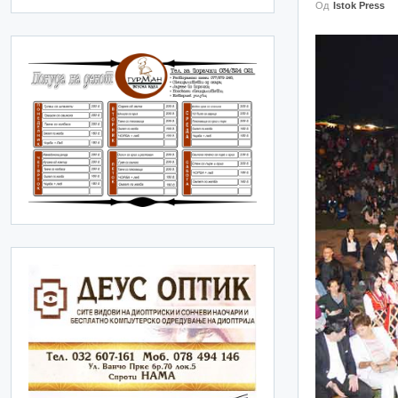
Од
Istok Press