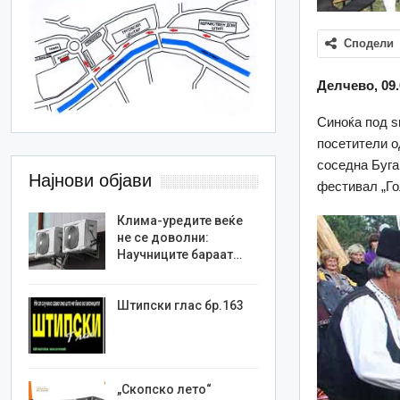
Сподели
Делчево, 09.
Синоќа под ѕ
посетители о
соседна Буга
Најнови објави
фестивал „Го
Клима-уредите веќе
не се доволни:
Научниците бараат…
Штипски глас бр.163
„Скопско лето“