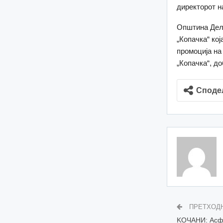
директорот н
Општина Делч
„Копачка“ ко
промоција на
„Копачка“, д
Споде
ПРЕТХОД
KOЧАНИ: Асфа