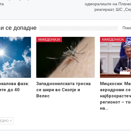
та
одморалиште на Плачко
реагираат, ШС „Се
ви се допадне
Пове
МАКЕДОНИЈА
МАКЕДОНИЈА
калова фаза:
Западнонилската треска
Мицкоски: Ма
те до 40
се шири во Скопје и
аеродроми се
Велес
најбрзорастеч
регионот – то
на…
ЛЕДНО