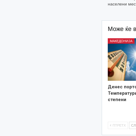
населени мес
Може ќе 
МАКЕДОНИЈА
Денес порто
Температури
степени
ПТРЕТХ
С