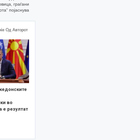
вица, граѓани
рта“ појаснува
ќе Од Авторот
кедонските
ки во
а е резултат