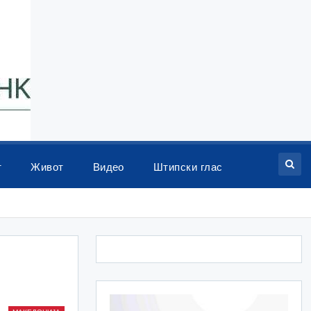
т
Живот
Видео
Штипски глас