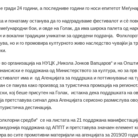
е гради 24 години, а последниве години го носи епитетот Меѓуна
а и понатаму останува да го надградуваме фестивалот и сѐ пове
 меѓународни бои, и овде на Голак, да има широка палета од нар
и и вокални традиции уникатни за одредени подрачја. Фолклоро
ува, но и го промовира културното живо наследство чувајќи ја тр
ки.
 во организација на НУЦК „Никола Јонков Вапцаров“ и на Општ
ансиски е поддржана од Министерството за култура, но за прв 
тивалот има и од Агенцијата за поддршка и поттикнување на т
ан се пакува како производ за туристичка промоција на регионот
ки, кој беше присутен на Голак, истакна дека поддршката на о
а претставува сигнал дека Агенцијата сериозно размислува овој 
 туристичка дестинација.
олклорни средби“ се на листата на 21 поддржана манифестациј
кедонија поддржана од АППТ и претставува значаен елемент ко
ира во сите промотивни материјали на агенцијата за 2019/20 годи