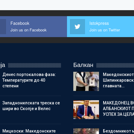
Facebook
Istokpress
Join us on Facebook
Join us on Twitter
ја
Балкан
Денес портокалова фаза:
Македонскиот
Температурите до 40
Шипинкаровски
степени
главната…
Западнонилската треска се
МАКЕДОНЕЦ В
шири во Скопје и Велес
АЛБАНСКИОТ 
УСПЕХ ЗА ЦЕЛ
Мицкоски: Македонските
Бездомникот 