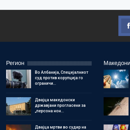
Регион
Македони
Во Албанија, Специјалниот
суд против корупција го
ограничи…
Двајца македонски
државјани прогласени за
„персона нон…
Двајца мртви во судир на