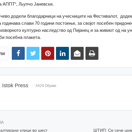
а АППТ“, Љупчо Јаневски.
ево додели благодарници на учесниците на Фестивалот, доде
ја годинава слави 70 години постоење, за својот посебен придоне
 изворното културно наследство од Пијанец и за живиот од на у
оби посебна плакета.
ли
Istok Press
5429 Објави
НА
лтирани улици во шест
ШТИП: Се сече шума