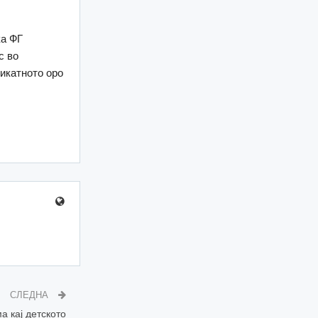
ка ФГ
с во
никатното оро
СЛЕДНА
 кај детското