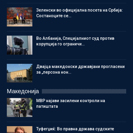
Зеленски во официјална посета на Србија:
Состаноците се…
Во Албанија, Специјалниот суд против
корупција го ограничи…
Двајца македонски државјани прогласени
за „персона нон…
Македонија
МВР најави засилени контроли на
патиштата
Туфегџиќ: Во правна држава судските