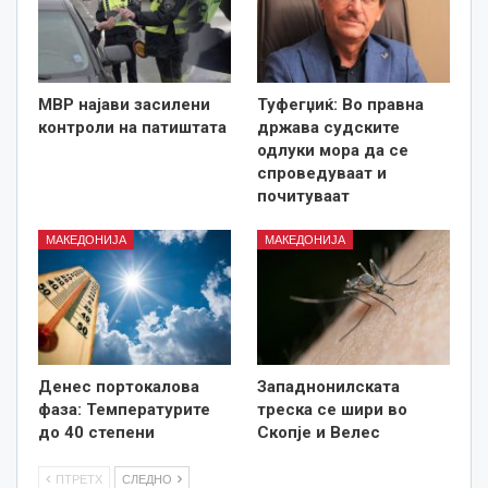
МВР најави засилени
Туфегџиќ: Во правна
контроли на патиштата
држава судските
одлуки мора да се
спроведуваат и
почитуваат
МАКЕДОНИЈА
МАКЕДОНИЈА
Денес портокалова
Западнонилската
фаза: Температурите
треска се шири во
до 40 степени
Скопје и Велес
ПТРЕТХ
СЛЕДНО