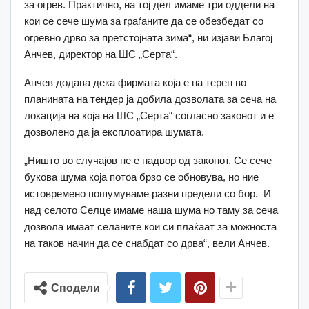
за огрев. Практично, на тој дел имаме три оддели на
кои се сече шума за граѓаните да се обезбедат со
огревно дрво за претстојната зима“, ни изјави Благој
Анчев, директор на ШС „Серта“.
Анчев додава дека фирмата која е на терен во
планината на тендер ја добила дозволата за сеча на
локација на која на ШС „Серта“ согласно законот и е
дозволено да ја експлоатира шумата.
„Ништо во случајов не е надвор од законот. Се сече
букова шума која потоа брзо се обновува, но ние
истовремено пошумуваме разни предели со бор. И
над селото Селце имаме наша шума но таму за сеча
дозвола имаат селаните кои си плаќаат за можноста
на таков начин да се снабдат со дрва“, вели Анчев.
Сподели