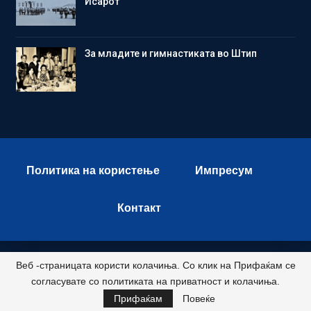
Исарот
Зa младите и гимнастиката во Штип
Политика на користење
Импресум
Контакт
Веб -страницата користи колачиња. Со клик на Прифаќам се
© 2026 - Istok Press. All Rights Reserved.
согласувате со политиката на приватност и колачиња.
Развиено и хостирано од
Прифаќам
Повеќе