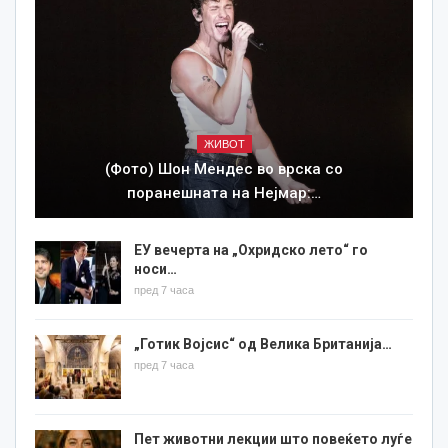
ЖИВОТ
(Фото) Шон Мендес во врска со
поранешната на Нејмар:…
ЕУ вечерта на „Охридско лето“ го
носи…
пред 7 часа
„Готик Војсис“ од Велика Британија…
пред 7 часа
Пет животни лекции што повеќето луѓе