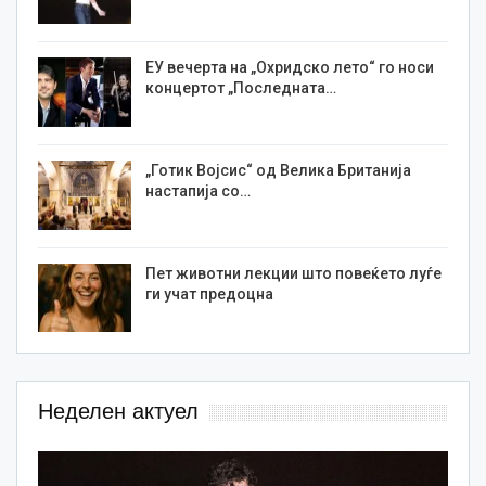
ЕУ вечерта на „Охридско лето“ го носи
концертот „Последната…
„Готик Војсис“ од Велика Британија
настапија со…
Пет животни лекции што повеќето луѓе
ги учат предоцна
Неделен актуел