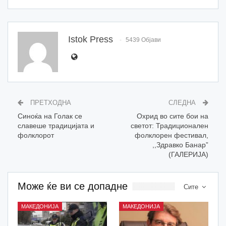
Istok Press
5439 Објави
ПРЕТХОДНА
СЛЕДНА
Синоќа на Голак се
Охрид во сите бои на
славеше традицијата и
светот: Традиционален
фолклорот
фолклорен фестивал,
,,Здравко Банар”
(ГАЛЕРИЈА)
Може ќе ви се допадне
Сите
МАКЕДОНИЈА
МАКЕДОНИЈА