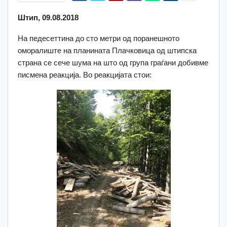
Штип, 09.08.2018
На педесеттина до сто метри од поранешното
оморалиште на планината Плачковица од штипска
страна се сече шума на што од група граѓани добивме
писмена реакција. Во реакцијата стои: