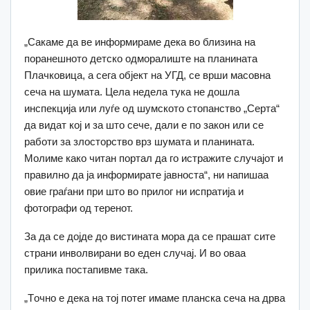
„Сакаме да ве информираме дека во близина на
поранешното детско одморалиште на планината
Плачковица, а сега објект на УГД, се врши масовна
сеча на шумата. Цела недела тука не дошла
инспекција или луѓе од шумското стопанство „Серта“
да видат кој и за што сече, дали е по закон или се
работи за злосторство врз шумата и планината.
Молиме како читан портал да го истражите случајот и
правилно да ја информирате јавноста“, ни напишаа
овие граѓани при што во прилог ни испратија и
фотографи од теренот.
За да се дојде до вистината мора да се прашат сите
страни инволвирани во еден случај. И во оваа
прилика постапивме така.
„Tочно е дека на тој потег имаме планска сеча на дрва