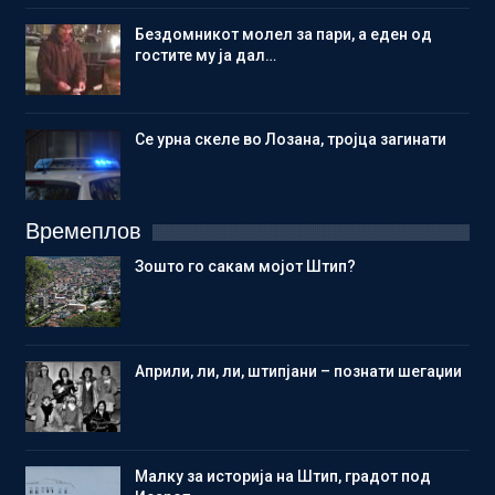
Бездомникот молел за пари, а еден од
гостите му ја дал…
Се урна скеле во Лозана, тројца загинати
Времеплов
Зошто го сакам мојот Штип?
Aприли, ли, ли, штипјани – познати шегаџии
Малку за историја на Штип, градот под