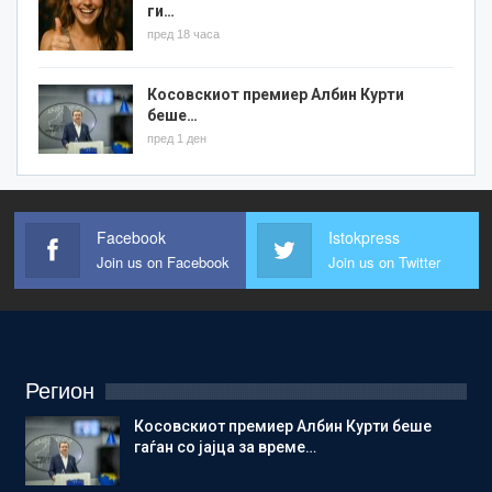
ги…
пред 18 часа
Косовскиот премиер Албин Курти
беше…
пред 1 ден
Facebook
Istokpress
Join us on Facebook
Join us on Twitter
Регион
Косовскиот премиер Албин Курти беше
гаѓан со јајца за време…