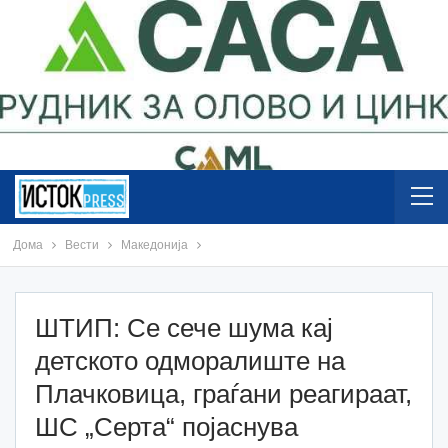
Дома
Вести
Македонија
ШТИП: Се сече шума кај
детското одморалиште на
Плачковица, граѓани реагираат,
ШС „Серта“ појаснува