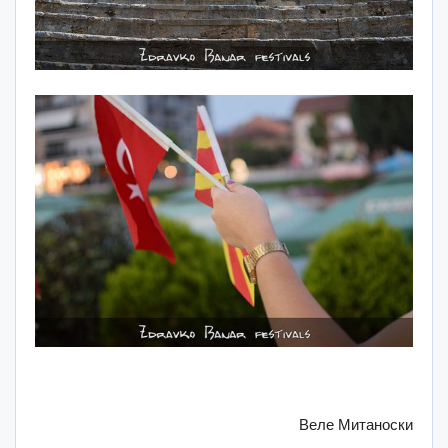
Веле Митаноски