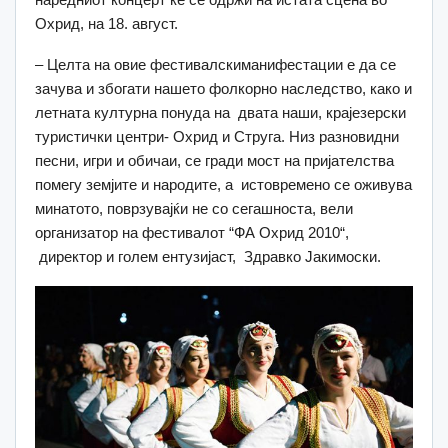
Охрид, на 18. август.
– Целта на овие фестивалскиманифестации е да се
зачува и збогати нашето фолкорно наследство, како и
летната културна понуда на двата наши, крајезерски
туристички центри- Охрид и Струга. Низ разновидни
песни, игри и обичаи, се гради мост на пријателства
помегу земјите и народите, а истовремено се оживува
минатото, поврзувајќи не со сегашноста, вели
организатор на фестивалот “ФА Охрид 2010“,
директор и голем ентузијаст, Здравко Јакимоски.