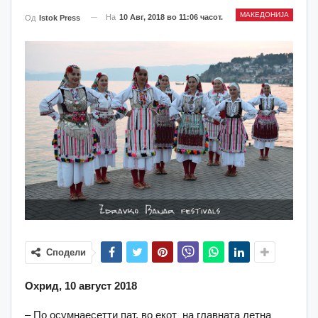
МАКЕДОНИЈА
На
10 Авг, 2018 во 11:06 часот.
Од
Istok Press
Сподели
Охрид, 10 август 2018
– По осумнаесетти пат, во екот на главната летна