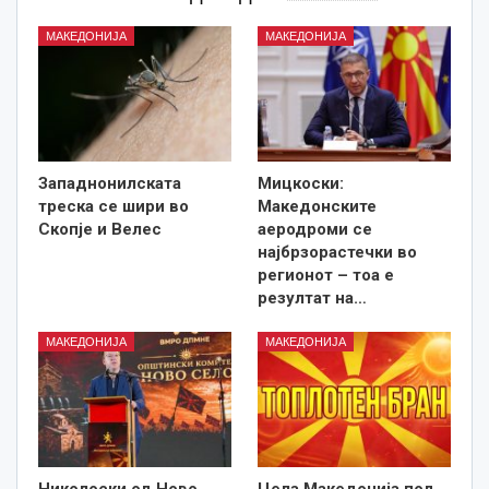
МАКЕДОНИЈА
МАКЕДОНИЈА
Западнонилската
Мицкоски:
треска се шири во
Македонските
Скопје и Велес
аеродроми се
најбрзорастечки во
регионот – тоа е
резултат на…
МАКЕДОНИЈА
МАКЕДОНИЈА
Николоски од Ново
Цела Македонија под