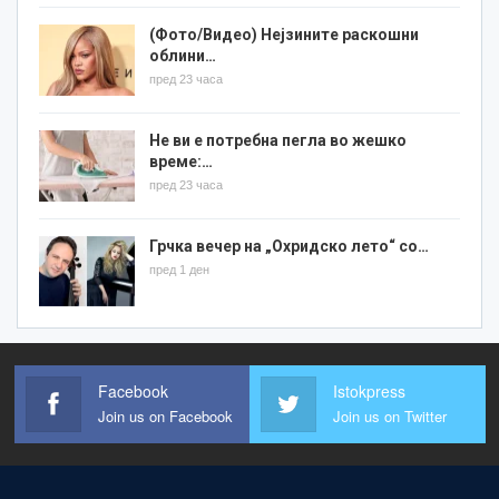
(Фото/Видео) Нејзините раскошни
облини…
пред 23 часа
Не ви е потребна пегла во жешко
време:…
пред 23 часа
Грчка вечер на „Охридско лето“ со…
пред 1 ден
Facebook
Istokpress
Join us on Facebook
Join us on Twitter