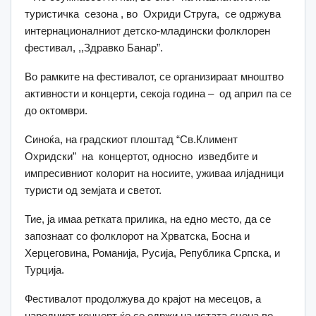
туристичка сезона , во Охриди Струга, се одржува
интернационалниот детско-младински фолклорен
фестивал, ,,Здравко Банар”.
Во рамките на фестивалот, се организираат мноштво
активности и концерти, секоја година – од април па се
до октомври.
Синоќа, на градскиот плоштад “Св.Климент
Охридски” на концертот, односно изведбите и
импресивниот колорит на носиите, уживаа илјадници
туристи од земјата и светот.
Тие, ја имаа ретката прилика, на едно место, да се
запознаат со фолклорот на Хрватска, Босна и
Херцеговина, Романија, Русија, Република Српска, и
Турција.
Фестивалот продолжува до крајот на месецов, а
наредниот концерт ќе се одржи на истата сцена во