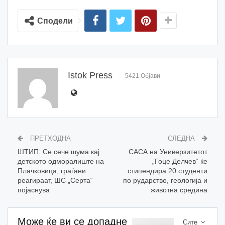
Сподели
Istok Press
5421 Објави
ПРЕТХОДНА
СЛЕДНА
ШТИП: Се сече шума кај
САСА на Универзитетот
детското одморалиште на
„Гоце Делчев“ ќе
Плачковица, граѓани
стипендира 20 студенти
реагираат, ШС „Серта“
по рударство, геологија и
појаснува
животна средина
Може ќе ви се допадне
Сите