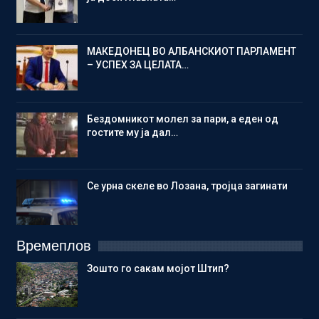
МАКЕДОНЕЦ ВО АЛБАНСКИОТ ПАРЛАМЕНТ
– УСПЕХ ЗА ЦЕЛАТА…
Бездомникот молел за пари, а еден од
гостите му ја дал…
Се урна скеле во Лозана, тројца загинати
Времеплов
Зошто го сакам мојот Штип?