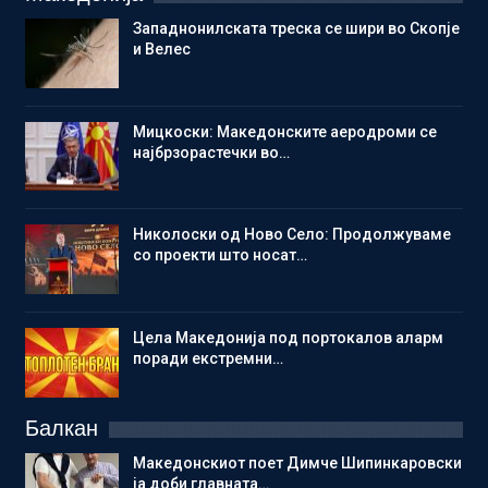
Западнонилската треска се шири во Скопје
и Велес
Мицкоски: Македонските аеродроми се
најбрзорастечки во…
Николоски од Ново Село: Продолжуваме
со проекти што носат…
Цела Македонија под портокалов аларм
поради екстремни…
Балкан
Македонскиот поет Димче Шипинкаровски
ја доби главната…