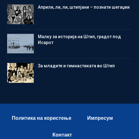
Aприли, ли, ли, штипјани – познати шегаџии
Малку за историја на Штип, градот под
Исарот
Зa младите и гимнастиката во Штип
Политика на користење
Импресум
Контакт