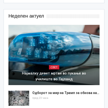
Неделен актуел
СВЕТ
Најмалку девет мртви во пукање во
училиште во Тајланд
Одборот за мир на Трамп за обнова на…
пред 23 часа