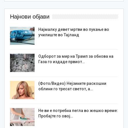
Најнови објави
Најмалку девет мртви во пукање во
училиште во Тајланд
Одборот за мир на Трамп за обнова на
Газа го издаде првиот…
(Фото/Видео) Нејзините раскошни
облини го тресат светот, а…
Не ви е потребна пегла во жешко време:
Пробајте го овој…