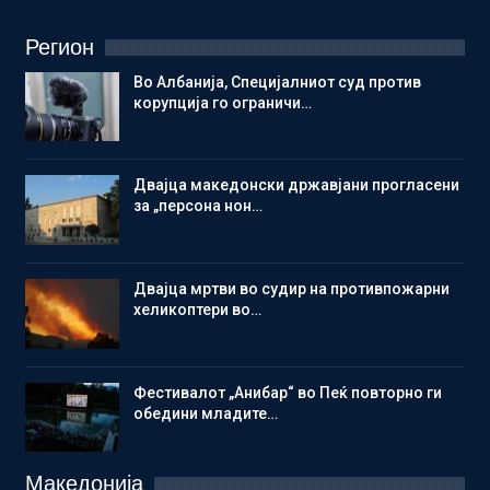
Регион
Во Албанија, Специјалниот суд против
корупција го ограничи…
Двајца македонски државјани прогласени
за „персона нон…
Двајца мртви во судир на противпожарни
хеликоптери во…
Фестивалот „Анибар“ во Пеќ повторно ги
обедини младите…
Македонија