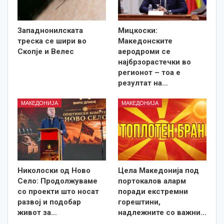
Западнонилската
Мицкоски:
треска се шири во
Македонските
Скопје и Велес
аеродроми се
најбрзорастечки во
регионот – тоа е
резултат на…
МАКЕДОНИЈА
МАКЕДОНИЈА
Николоски од Ново
Цела Македонија под
Село: Продолжуваме
портокалов аларм
со проекти што носат
поради екстремни
развој и подобар
горештини,
живот за…
надлежните со важни…