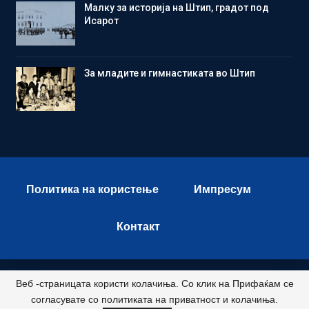
Малку за историја на Штип, градот под
Исарот
Зa младите и гимнастиката во Штип
Политика на користење
Импресум
Контакт
Веб -страницата користи колачиња. Со клик на Прифаќам се
© 2026 - Istok Press. All Rights Reserved.
согласувате со политиката на приватност и колачиња.
Развиено и хостирано од