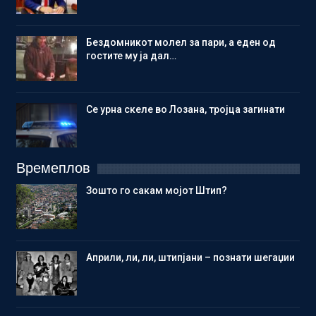
Бездомникот молел за пари, а еден од
гостите му ја дал…
Се урна скеле во Лозана, тројца загинати
Времеплов
Зошто го сакам мојот Штип?
Aприли, ли, ли, штипјани – познати шегаџии