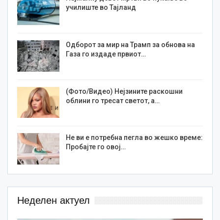
училиште во Тајланд
Одборот за мир на Трамп за обнова на
Газа го издаде првиот…
(Фото/Видео) Нејзините раскошни
облини го тресат светот, а…
Не ви е потребна пегла во жешко време:
Пробајте го овој…
Неделен актуел