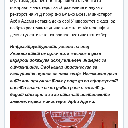
Мултимедијалниот центар новите студенти ги
поздрави министерот за образование и наука и
ректорот на УГД проф.д-р Блажо Боев. Министерот
Арбр Адеми истакна дека овој Универзитет е еден од
најбрзо растечките универзитети во Македонија и
дека студентите го направиле вистинскиот избор.
Инфраструктурните услови на овој
Универзитет се одлични, а мислам и дека
кадарот покажува исклучителен интерес за
студентите. Овој кадар придонесува за
севкупната иднина на оваа земја. Несомнено дека
сите кои одлучиле токму овде да го оформуваат
своето знаење се во добри раце и можат да
бидат спокојни и ќе го стекнат вистинското
знаење
, изјави министерот Арбр Адеми.