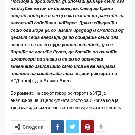
Постојат протоколи, дипломатија каде сето ова
на поубав начин се прикажува. Секој го брани
својот интерес и секој сака некого во рамките на
неговиот сопствен интерес. Драги студенти
сето ова мора да го имате предвид и смелост од
целата своја енергија, да го соберете сето она
знаење кое ви го нуди универзитетот, да се
борите за своите права, да барате од вашите
професори да знаат и да ви го пренесат
знаењето затоа што само тоа ќе ве направи
членови на светската лига
, изјави ректорот на
УГД проф. д-р Блажо Боев.
Во рамките на својот говор ректорот на УГД ја
анализираше и целокупната состојба и криза која ја
трпи македонското општество во изминатите години.
Сподели