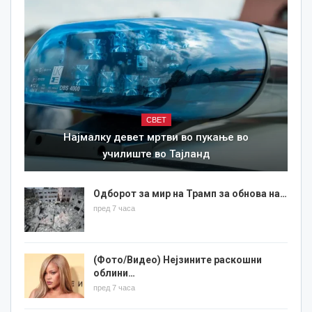
СВЕТ
Најмалку девет мртви во пукање во
училиште во Тајланд
Одборот за мир на Трамп за обнова на…
пред 7 часа
(Фото/Видео) Нејзините раскошни
облини…
пред 7 часа