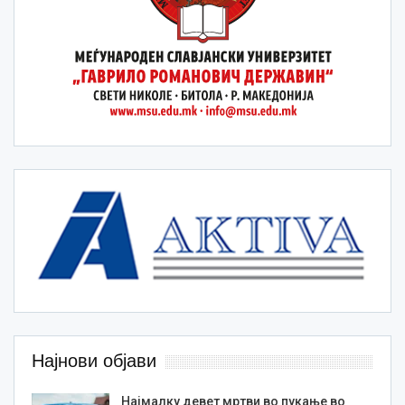
Најнови објави
Најмалку девет мртви во пукање во