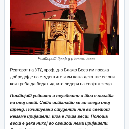
– Ректорот проф.д-р Блажо Боев
Ректорот на УГД проф. д-р Блажо Боев им посака
добредојде на студентите и им кажа дека тие се они
кои треба да бидат идните лидери на својата земја.
Постојат успешни и неуспешни и тоа е лигата
на овој свет. Сето останато ќе го следи овој
тренд. Почитувани студенти ние во светот
немаме пријатели, тоа е лоша вест. Полоша
вест е дека никој во светот нема пријатели.