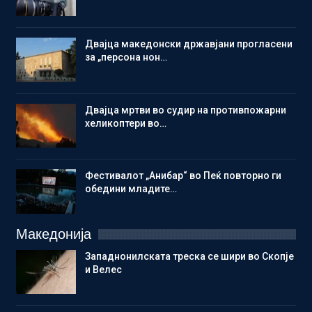
Двајца македонски државјани прогласени
за „персона нон…
Двајца мртви во судир на противпожарни
хеликоптери во…
Фестивалот „Анибар“ во Пеќ повторно ги
обедини младите…
Македонија
Западнонилската треска се шири во Скопје
и Велес