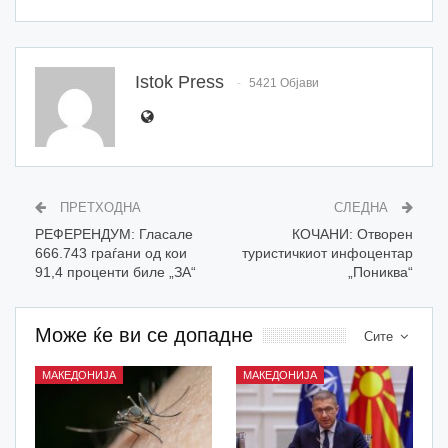
Istok Press
5421 Објави
ПРЕТХОДНА
СЛЕДНА
РЕФЕРЕНДУМ: Гласале
КОЧАНИ: Отворен
666.743 граѓани од кои
туристичкиот инфоцентар
91,4 проценти биле „ЗА“
„Пониква“
Може ќе ви се допадне
Сите
МАКЕДОНИЈА
МАКЕДОНИЈА