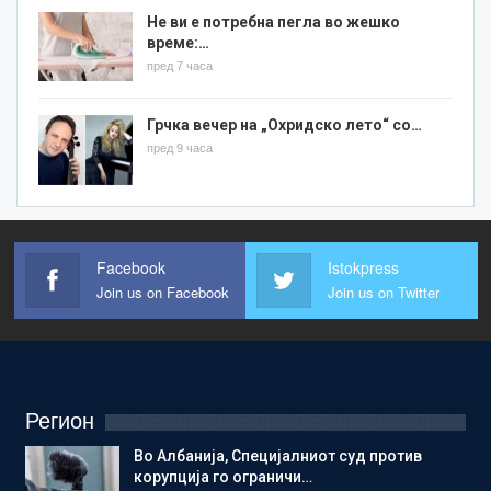
Не ви е потребна пегла во жешко
време:…
пред 7 часа
Грчка вечер на „Охридско лето“ со…
пред 9 часа
Facebook
Istokpress
Join us on Facebook
Join us on Twitter
Регион
Во Албанија, Специјалниот суд против
корупција го ограничи…