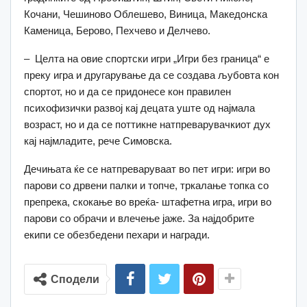
Кочани, Чешиново Облешево, Виница, Македонска
Каменица, Берово, Пехчево и Делчево.
– Целта на овие спортски игри „Игри без граница“ е
преку игра и другарување да се создава љубовта кон
спортот, но и да се придонесе кон правилен
психофизички развој кај децата уште од најмала
возраст, но и да се поттикне натпреварувачкиот дух
кај најмладите, рече Симовска.
Дечињата ќе се натпреваруваат во пет игри: игри во
парови со дрвени палки и топче, тркалање топка со
препрека, скокање во вреќа- штафетна игра, игри во
парови со обрачи и влечење јаже. За најдобрите
екипи се обезбедени пехари и награди.
Сподели