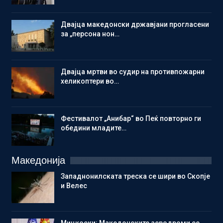
Двајца македонски државјани прогласени
за „персона нон…
Двајца мртви во судир на противпожарни
хеликоптери во…
Фестивалот „Анибар“ во Пеќ повторно ги
обедини младите…
Македонија
Западнонилската треска се шири во Скопје
и Велес