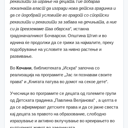
реквизити за играње на
децата.
Тие побараа
локалната власт д
а изгради нова детска градинка и
да се подобрат условите во градот со спортски
реквизити и реквизити за забава на дечињата
, а
ние
си ја превземаме таа обврска“
,
истакна
градоначалникот Бочварски. Општина Штип и во
иднина ќе продолжи да се грижи за најмалите, преку
подобрување на условите за нивно растење и
развивање.
Во
Кочани
, библиотеката „Искра“ започна со
реализација на програмите „Јас ги познавам своите
права“ и „Книгата патува во домот на секое дете“.
Учесници во програмите се децата од големите групи
од Детската градинка „Павлина Велјанова“ , а целта е
да се афирмираат детските права и да се јакне свеста
кај децата за правото на образование, слободно
изразување и активно вклучување во креирањето во
културниот живот во заедницата.