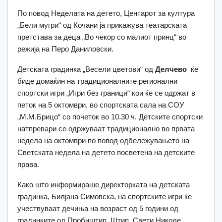
По повод Неделата на детето, Центарот за култура
„Бели мугри“ од Кочани ја прикажува театарската
претстава за деца „Во чекор со малиот принц“ во
режија на Перо Даниловски.
Детската градинка „Весели цветови“ од
Делчево
ќе
биде домаќин на традиционалните регионални
спортски игри „Игри без граници“ кои ќе се одржат в
петок на 5 октомври, во спортската сала на СОУ
„М.М.Брицо“ со почеток во 10.30 ч. Детските спортски
натпревари се одржуваат традиционално во првата
недела на октомври по повод одбележувањето на
Светската недела на детето посветена на детските
права.
Како што информираше директорката на детската
градинка, Билјана Симовска, на спортските игри ќе
учествуваат дечиња на возраст од 5 години од
градинките од Пробиштип, Штип, Свети Николе,