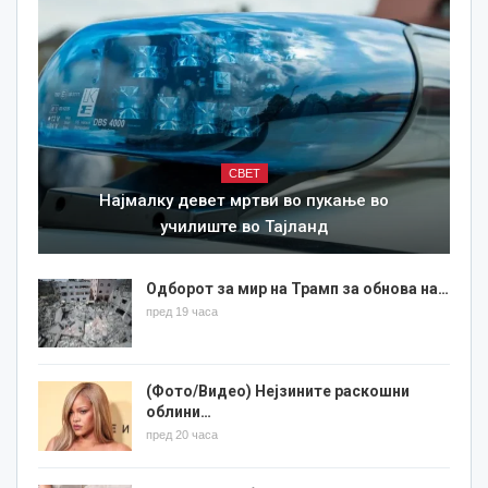
СВЕТ
Најмалку девет мртви во пукање во
училиште во Тајланд
Одборот за мир на Трамп за обнова на…
пред 19 часа
(Фото/Видео) Нејзините раскошни
облини…
пред 20 часа