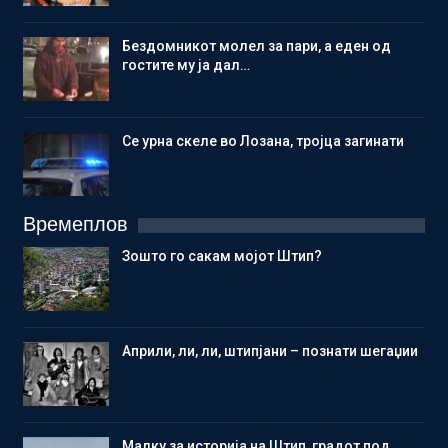
Бездомникот молел за пари, а еден од
гостите му ја дал…
Се урна скеле во Лозана, тројца загинати
Времеплов
Зошто го сакам мојот Штип?
Aприли, ли, ли, штипјани – познати шегаџии
Малку за историја на Штип, градот под