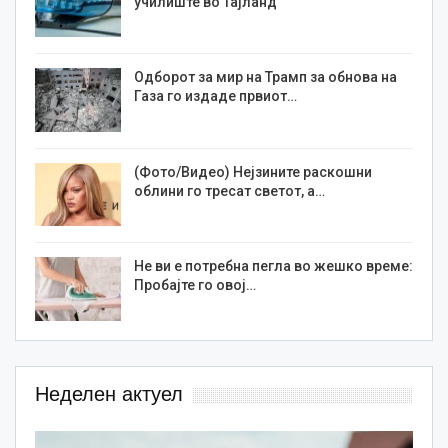
училиште во Тајланд
Одборот за мир на Трамп за обнова на
Газа го издаде првиот…
(Фото/Видео) Нејзините раскошни
облини го тресат светот, а…
Не ви е потребна пегла во жешко време:
Пробајте го овој…
Неделен актуел