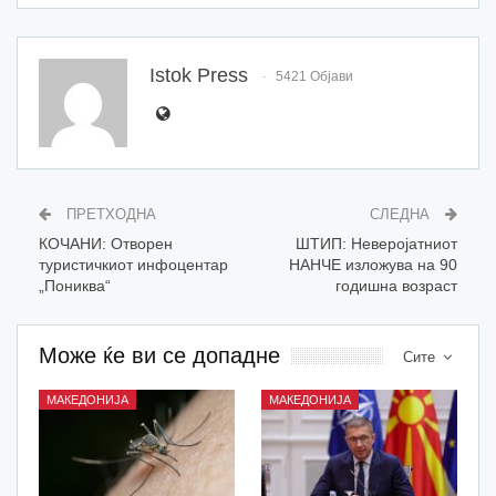
Istok Press
5421 Објави
ПРЕТХОДНА
СЛЕДНА
КОЧАНИ: Отворен
ШТИП: Неверојатниот
туристичкиот инфоцентар
НАНЧЕ изложува на 90
„Пониква“
годишна возраст
Може ќе ви се допадне
Сите
МАКЕДОНИЈА
МАКЕДОНИЈА