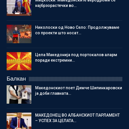
Мицкоски: Македонските аеродроми се
најбрзорастечки во…
Николоски од Ново Село: Продолжуваме
со проекти што носат…
Цела Македонија под портокалов аларм
поради екстремни…
Балкан
Македонскиот поет Димче Шипинкаровски
ја доби главната…
МАКЕДОНЕЦ ВО АЛБАНСКИОТ ПАРЛАМЕНТ
– УСПЕХ ЗА ЦЕЛАТА…