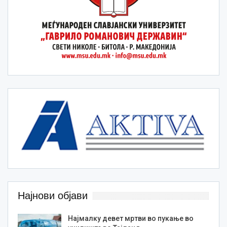
Најнови објави
Најмалку девет мртви во пукање во