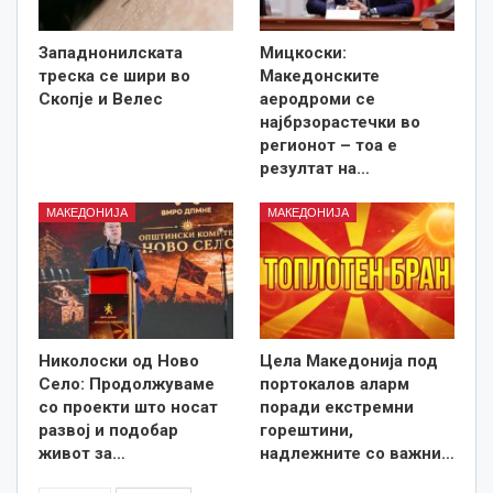
Западнонилската
Мицкоски:
треска се шири во
Македонските
Скопје и Велес
аеродроми се
најбрзорастечки во
регионот – тоа е
резултат на…
МАКЕДОНИЈА
МАКЕДОНИЈА
Николоски од Ново
Цела Македонија под
Село: Продолжуваме
портокалов аларм
со проекти што носат
поради екстремни
развој и подобар
горештини,
живот за…
надлежните со важни…