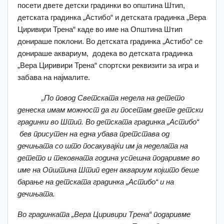
посети двете детски градинки во општина Штип,
детската градинка „Астибо“ и детската градинка „Вера
Циривири Трена“ каде во име на Општина Штип
донираше поклони. Во детската градинка „Астибо“ се
донираше аквариум, додека во детската градинка
„Вера Циривири Трена“ спортски реквизити за игра и
забава на најмалите.
„По повод Светската недела на детето
денеска имам можност да ги посетам двете детски
градинки во Штип. Во
д
етската градинка „Астибо“
бев присутен на една убава претстава од
дечињата со што посакувајќи им ја неделата на
детето и тековната година успешна подаривме во
име на Општина Штип еден аквариум којшто беше
барање на детската градинка „Астибо“ и на
дечињата.
В
о градинка
та
„Вера Циривири Трена“ подаривме