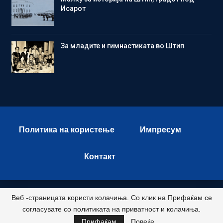
Исарот
Зa младите и гимнастиката во Штип
Политика на користење
Импресум
Контакт
Веб -страницата користи колачиња. Со клик на Прифаќам се
© 2026 - Istok Press. All Rights Reserved.
согласувате со политиката на приватност и колачиња.
Развиено и хостирано од
Прифаќам
Повеќе