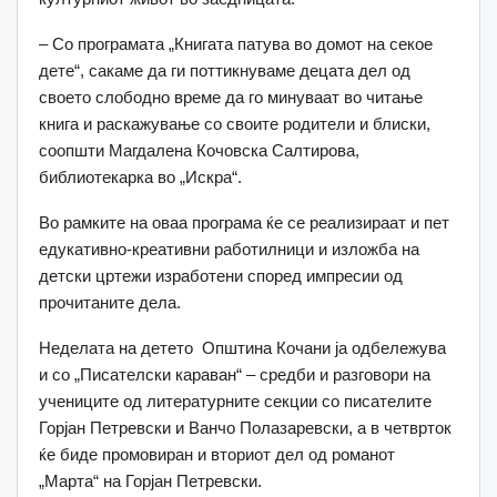
– Со програмата „Книгата патува во домот на секое
дете“, сакаме да ги поттикнуваме децата дел од
своето слободно време да го минуваат во читање
книга и раскажување со своите родители и блиски,
соопшти Магдалена Кочовска Салтирова,
библиотекарка во „Искра“.
Во рамките на оваа програма ќе се реализираат и пет
едукативно-креативни работилници и изложба на
детски цртежи изработени според импресии од
прочитаните дела.
Неделата на детето Општина Кочани ја одбележува
и со „Писателски караван“ – средби и разговори на
учениците од литературните секции со писателите
Горјан Петревски и Ванчо Полазаревски, а в четврток
ќе биде промовиран и вториот дел од романот
„Марта“ на Горјан Петревски.