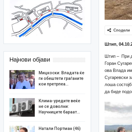
Сподели
Штип, 04.10.
Штип – При д
Најнови објави
Горан Сугаре
ова Влада им
Мицкоски: Владата ќе
Сугаревски з
ги обештети граѓаните
кои претрпеа…
лоша состојб
да биде подо
Клима-уредите веќе
не се доволни:
Научниците бараат…
Натали Портман (46)