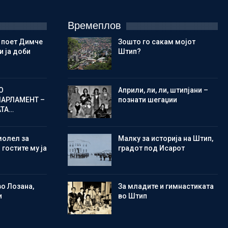
Времеплов
 поет Димче
Зошто го сакам мојот
 ја доби
Штип?
О
Aприли, ли, ли, штипјани –
ПАРЛАМЕНТ –
познати шегаџии
АТА…
молел за
Малку за историја на Штип,
 гостите му ја
градот под Исарот
во Лозана,
Зa младите и гимнастиката
и
во Штип