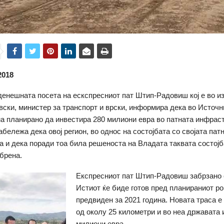
2018
енешната посета на ескспресниот пат Штип-Радовиш кој е во из
вски, министер за транспорт и врски, информира дека во Источн
а планирано да инвестира 280 милиони евра во патната инфраст
абележа дека овој регион, во однос на состојбата со својата пат
а и дека поради тоа била решеноста на Владата таквата состој
брена.
Експресниот пат Штип-Радовиш забрзано 
Истиот ќе биде готов пред планираниот ро
предвиден за 2021 година. Новата траса е
од околу 25 километри и во неа државата 
милиони евра.