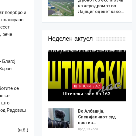
на аеродромот во
Лајпциг оценет како…
ат подобро и
 планирано.
десет
, рече
Неделен актуел
 Благој
 Зоран
ШТИПСКИ ГЛАС
ботите се
Штипски глас бр.163
ше се
е што
, од Радовиш
Во Албанија,
Специјалниот суд
против…
(и.б.)
пред 13 часа