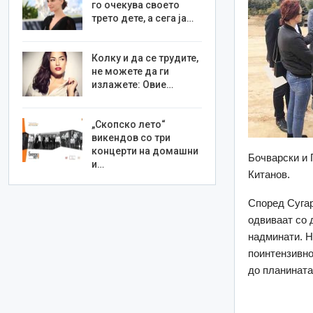
го очекува своето
трето дете, а сега ја…
Колку и да се трудите,
не можете да ги
излажете: Овие…
„Скопско лето“
викендов со три
концерти на домашни
Бочварски и 
и…
Китанов.
Според Сугар
одвиваат со 
надминати. Н
поинтензивно
до планината