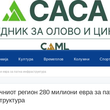
омија
Култура
Времеплов
Колумни
Спор
и евра за патна инфраструктура
чниот регион 280 милиони евра за па
труктура