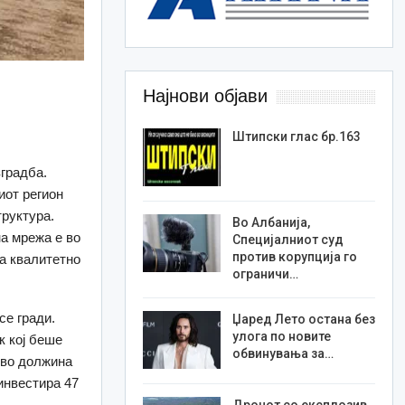
Најнови објави
Штипски глас бр.163
градба.
иот регион
руктура.
Во Албанија,
на мрежа е во
Специјалниот суд
против корупција го
ба квалитетно
ограничи…
се гради.
Џаред Лето остана без
улога по новите
к кој беше
обвинувања за…
 во должина
инвестира 47
Дронот со експлозив