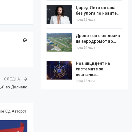
Џаред Лето остана
без улога по новите…
пред 13 часа
Дронот со експлозив
на аеродромот во…
пред 14 часа
Нов инцидент на
системите за
вештачка…
СЛЕДНА
пред 14 часа
ци“ во Делчево
ќе Од Авторот