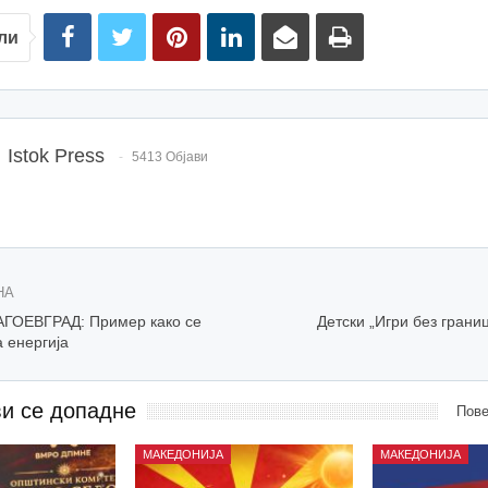
ли
Istok Press
5413 Објави
НА
ГОЕВГРАД: Пример како се
Детски „Игри без грани
 енергија
ви се допадне
Пове
МАКЕДОНИЈА
МАКЕДОНИЈА