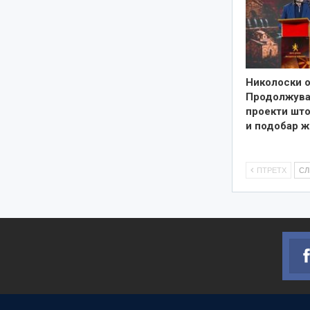
Николоски о
Продолжува
проекти што
и подобар ж
ПТРЕТХ
С