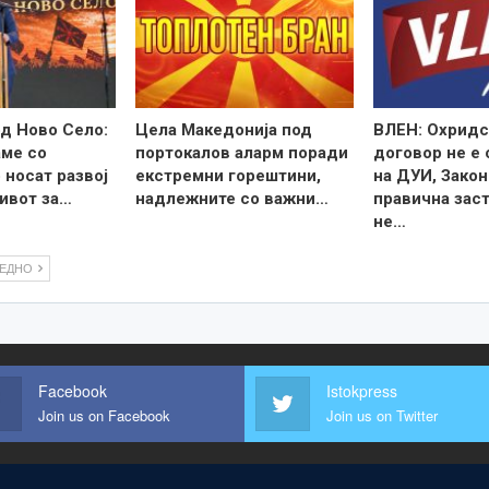
д Ново Село:
Цела Македонија под
ВЛЕН: Охридс
ме со
портокалов аларм поради
договор не е
 носат развој
екстремни горештини,
на ДУИ, Закон
ивот за…
надлежните со важни…
правична зас
не…
ЛЕДНО
Facebook
Istokpress
Join us on Facebook
Join us on Twitter