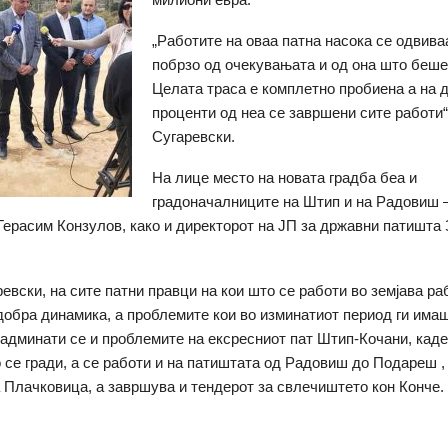
„Работите на оваа патна насока се одвива
побрзо од очекувањата и од она што беше
Целата траса е комплетно пробиена а на 
проценти од неа се завршени сите работи“
Сугаревски.
На лице место на новата градба беа и
градоначалниците на Штип и на Радовиш –
Герасим Конзулов, како и директорот на ЈП за државни патишта
евски, на сите патни правци на кои што се работи во земјава ра
добра динамика, а проблемите кои во изминатиот период ги има
админати се и проблемите на ексресниот пат Штип-Кочани, кад
 се гради, а се работи и на патиштата од Радовиш до Подареш 
 Плачковица, а завршува и тендерот за свлечиштето кон Конче.