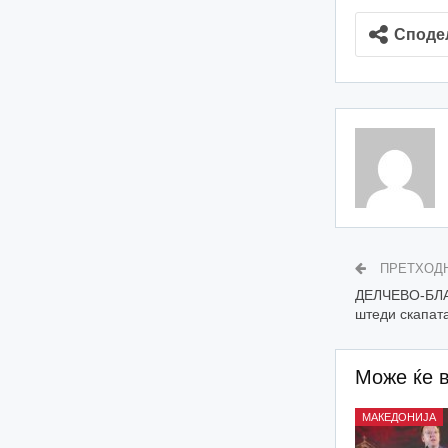
Споде
ПРЕТХОД
ДЕЛЧЕВО-БЛА
штеди скапата
Може ќе 
МАКЕДОНИЈА