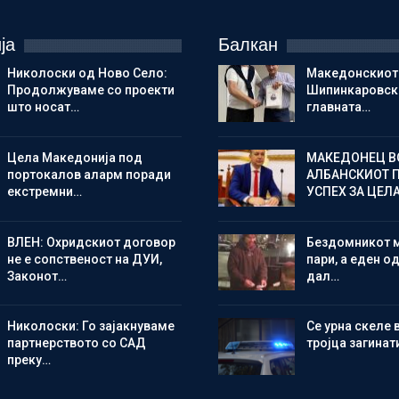
ја
Балкан
Николоски од Ново Село:
Македонскиот
Продолжуваме со проекти
Шипинкаровски
што носат…
главната…
Цела Македонија под
МАКЕДОНЕЦ В
портокалов аларм поради
АЛБАНСКИОТ 
екстремни…
УСПЕХ ЗА ЦЕЛ
ВЛЕН: Охридскиот договор
Бездомникот 
не е сопственост на ДУИ,
пари, а еден од
Законот…
дал…
Николоски: Го зајакнуваме
Се урна скеле 
партнерството со САД
тројца загинат
преку…