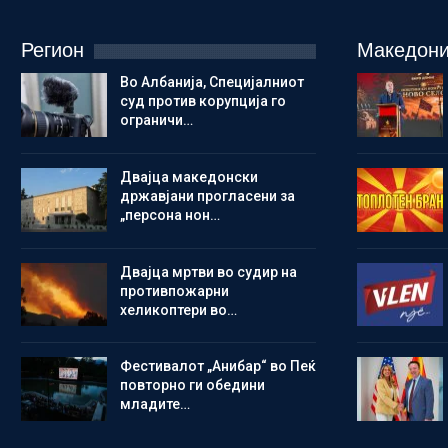
Регион
Македони
Во Албанија, Специјалниот
суд против корупција го
ограничи…
Двајца македонски
државјани прогласени за
„персона нон…
Двајца мртви во судир на
противпожарни
хеликоптери во…
Фестивалот „Анибар“ во Пеќ
повторно ги обедини
младите…