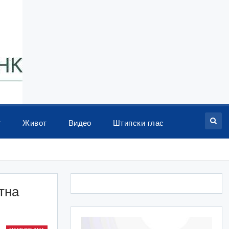
т
Живот
Видео
Штипски глас
тна