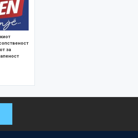
киот
 сопственост
от за
тапеност