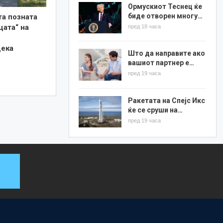
Ормускиот Теснец ќе
биде отворен многу…
та позната
цата“ на
пред 18 часа
дека
Што да направите ако
вашиот партнер е…
пред 19 часа
Ракетата на Спејс Икс
ќе се сруши на…
пред 19 часа