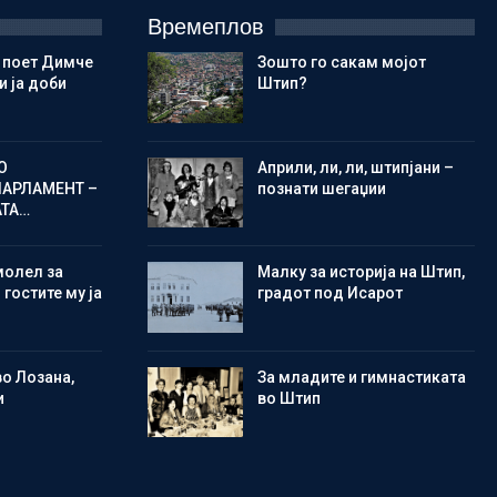
Времеплов
 поет Димче
Зошто го сакам мојот
 ја доби
Штип?
О
Aприли, ли, ли, штипјани –
ПАРЛАМЕНТ –
познати шегаџии
АТА…
молел за
Малку за историја на Штип,
 гостите му ја
градот под Исарот
во Лозана,
Зa младите и гимнастиката
и
во Штип