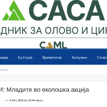
омија
Култура
Времеплов
Колумни
Спор
кција
: Младите во еколошка акција
На
8 Окт, 2018 во 18:44 часот.