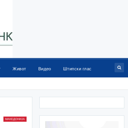
т
Живот
Видео
Штипски глас
МАКЕДОНИЈА