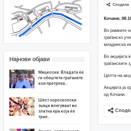
Сподели
Кочани, 08.1
Во рамките н
граѓанско уч
младинска ек
Во акцијата 
Најнови објави
граѓанските 
Мицкоски: Владата ќе
Целта на акц
ги обештети граѓаните
кои претрпеа…
Акцијата ја 
од Кочани.
Шест хороскопски
знаци влегуваат во
Споде
златна ера која ќе
трае…