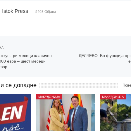
Istok Press
5403 Објави
НА
откуп-три месеци класичен
ДЕЛЧЕВО: Во функција прв
000 евра – шест месеци
е
твор
ви се допадне
Пове
МАКЕДОНИЈА
МАКЕДОНИЈА