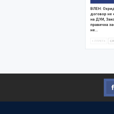
ВЛЕН: Охри
договор не 
на ДУИ, Зак
правична за
не…
ПТРЕТХ
С