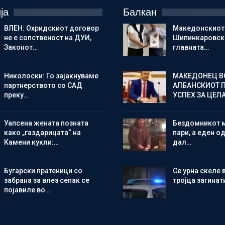
ја
Балкан
ВЛЕН: Охридскиот договор
Македонскиот
не е сопственост на ДУИ,
Шипинкаровски
Законот…
главната…
Николоски: Го зајакнуваме
МАКЕДОНЕЦ В
партнерството со САД
АЛБАНСКИОТ 
преку…
УСПЕХ ЗА ЦЕЛ
Уапсена жената позната
Бездомникот 
како „газдарицата“ на
пари, а еден од
Камени кукли:…
дал…
Бугарски пратеници со
Се урна скеле 
забрана за влез сепак се
тројца загинат
појавиле во…