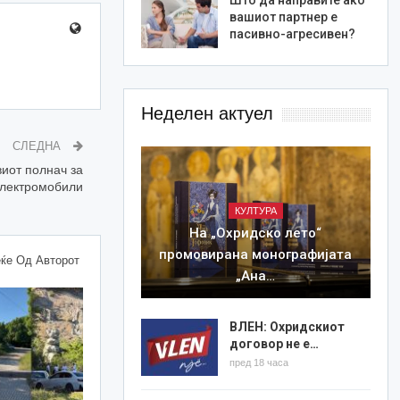
вашиот партнер е
пасивно-агресивен?
Неделен актуел
СЛЕДНА
иот полнач за
лектромобили
КУЛТУРА
На „Охридско лето“
промовирана монографијата
ќе Од Авторот
„Ана…
ВЛЕН: Охридскиот
договор не е…
пред 18 часа