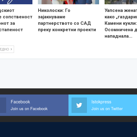
дскиот
Николоски: Го
Уапсена жена
е сопственост
зајакнуваме
како „газдари
онот за
партнерството со САД
Камени кукли:
стапеност
преку конкретни проекти
Осомничена 
нападнала…
ЛЕДНО
Facebook
Istokpress
Join us on Facebook
Join us on Twitter