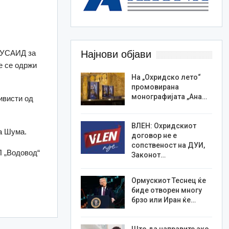
а УСАИД за
Најнови објави
е се одржи
На „Охридско лето“
промовирана
монографијата „Ана…
ивисти од
ВЛЕН: Охридскиот
ва Шума.
договор не е
сопственост на ДУИ,
П „Водовод“
Законот…
Ормускиот Теснец ќе
биде отворен многу
брзо или Иран ќе…
Што да направите ако