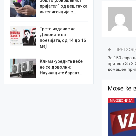
Зошто „совршениот
пријател“ од вештачка
интелигенција е…
Трето издание на
Деновите на
поезијата, од 14 до 16
мај
ПРЕТХОД
За 150 евра п
Клима-уредите веќе
притвор За 2.
не се доволни:
домашен при
Научниците бараат…
Може ќе 
МАКЕДОНИЈА