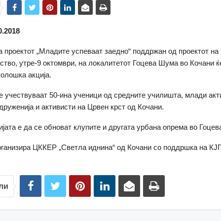
0.2018
а проектот „Младите успеваат заедно“ поддржан од проектот н
ество, утре-9 октомври, на локалитетот Гоцева Шума во Кочани ќ
олошка акција.
ќе учествуваат 50-ина ученици од средните училишта, млади акт
здруженија и активисти на Црвен крст од Кочани.
ијата e да се обноват клупите и другата урбана опрема во Гоце
организира ЦККЕР „Светла иднина“ од Кочани со поддршка на КЈ
ли