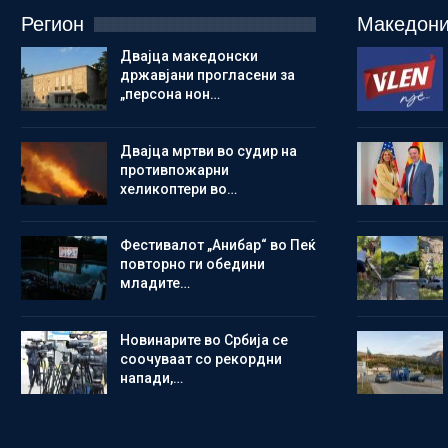
Регион
Македони
Двајца македонски
државјани прогласени за
„персона нон…
Двајца мртви во судир на
противпожарни
хеликоптери во…
Фестивалот „Анибар“ во Пеќ
повторно ги обедини
младите…
Новинарите во Србија се
соочуваат со рекордни
напади,…