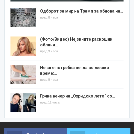
Одборот за мир на Трамп за обнова на…
пред 8 часа
(Фото/Видео) Нејзините раскошни
облини…
пред 9 часа
Не ви е потребна пегла во жешко
време:…
пред 9 часа
Грчка вечер на „Охридско лето“ со…
пред 11 часа