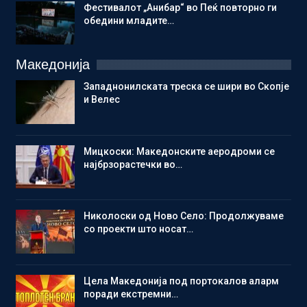
Фестивалот „Анибар“ во Пеќ повторно ги
обедини младите…
Македонија
Западнонилската треска се шири во Скопје
и Велес
Мицкоски: Македонските аеродроми се
најбрзорастечки во…
Николоски од Ново Село: Продолжуваме
со проекти што носат…
Цела Македонија под портокалов аларм
поради екстремни…