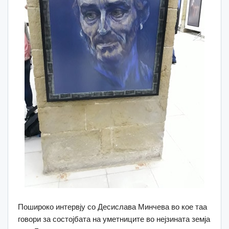
Пошироко интервју со Десислава Минчева во кое таа
говори за состојбата на уметниците во нејзината земја