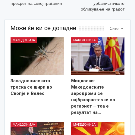
пресрет на секој граѓанин
урбанистичкото
обликување на градот
Може ќе ви се допадне
Сите
МАКЕДОНИЈА
МАКЕДОНИЈА
Западнонилската
Мицкоски:
треска се шири во
Македонските
Скопје и Велес
аеродроми се
најбрзорастечки во
регионот – тоа е
резултат на…
МАКЕДОНИЈА
МАКЕДОНИЈА