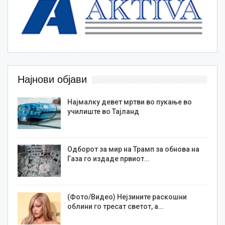
Најнови објави
Најмалку девет мртви во пукање во
училиште во Тајланд
Одборот за мир на Трамп за обнова на
Газа го издаде првиот…
(Фото/Видео) Нејзините раскошни
облини го тресат светот, а…