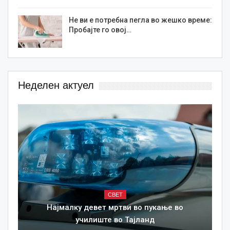
Не ви е потребна пегла во жешко време:
Пробајте го овој…
Неделен актуел
СВЕТ
Најмалку девет мртви во пукање во
училиште во Тајланд