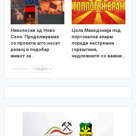
Николоски од Ново
Цела Македонија под
Село: Продолжуваме
портокалов аларм
со проекти што носат
поради екстремни
развој и подобар
горештини,
живот за…
надлежните со важни…
ПТРЕТХ
СЛЕДНО