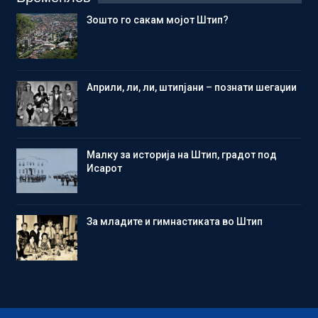
Зошто го сакам мојот Штип?
Aприли, ли, ли, штипјани – познати шегаџии
Малку за историја на Штип, градот под
Исарот
Зa младите и гимнастиката во Штип