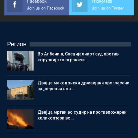
Facebook
Istokpress
Join us on Facebook
Join us on Twitter
Регион
Во Албанија, Специјалниот суд против
корупција го ограничи…
Двајца македонски државјани прогласени
за „персона нон…
Двајца мртви во судир на противпожарни
хеликоптери во…