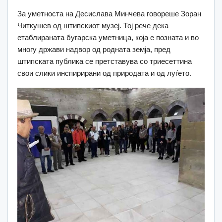
За уметноста на Десислава Минчева говореше Зоран
Читкушев од штипскиот музеј. Тој рече дека
етаблираната бугарска уметница, која е позната и во
многу држави надвор од родната земја, пред
штипската публика се претставува со триесеттина
свои слики инспирирани од природата и од луѓето.