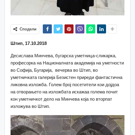
Сподели
Штип, 17.10.2018
Десислава Минчева, бугарска уметница-сликарка,
професорка на Националната академија на уметности
во Софија, Бугарија, вечерва во Штип, во
уметничката галерија Безистен приреди фантастична
ликовна изложба. Голем број посетители кои дојдоа
на отворањето на изложбата искажаа голема почит
кон уметничкот дело на Минчева која по вторпат
изложува во Штип.