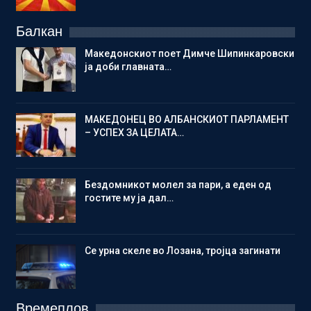
Балкан
Македонскиот поет Димче Шипинкаровски
ја доби главната…
МАКЕДОНЕЦ ВО АЛБАНСКИОТ ПАРЛАМЕНТ
– УСПЕХ ЗА ЦЕЛАТА…
Бездомникот молел за пари, а еден од
гостите му ја дал…
Се урна скеле во Лозана, тројца загинати
Времеплов