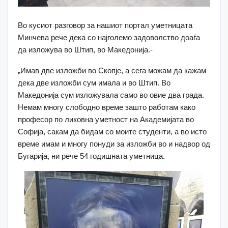
Во кусиот разговор за нашиот портал уметницата
Минчева рече дека со најголемо задоволство доаѓа
да изложува во Штип, во Македонија.-
„Имав две изложби во Скопје, а сега можам да кажам
дека две изложби сум имала и во Штип. Во
Македонија сум изложувала само во овие два града.
Немам многу слободно време зашто работам како
професор по ликовна уметност на Академијата во
Софија, сакам да бидам со моите студенти, а во исто
време имам и многу понуди за изложби во и надвор од
Бугарија, ни рече 54 годишната уметница.