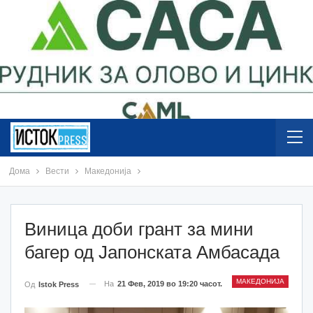
Дома
Вести
Македонија
Виница доби грант за мини
багер од Јапонската Амбасада
МАКЕДОНИЈА
На
21 Фев, 2019 во 19:20 часот.
Од
Istok Press