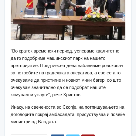
“Во краток временски период, успеваме квалитетно
да го подобриме машинскиот парк на нашето
претпријатие. Пред месец дена набавивме ровокопач
за потребите на градежната оператива, а еве сега го
очекуваме да пристигне и новиот мини багер, со што
очекувам значително да се подобрат нашите
комунални услуги“, рече Христов.
Инаку, на свеченоста во Скопје, на потпишувањето на
договорите покрај амбасадата, присуствуваа и повеќе
министри од Владата.