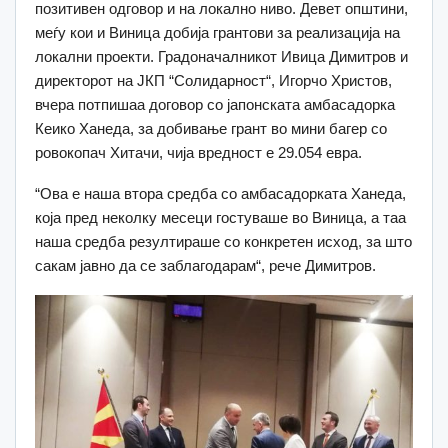
позитивен одговор и на локално ниво. Девет општини,
меѓу кои и Виница добија грантови за реализација на
локални проекти. Градоначалникот Ивица Димитров и
директорот на ЈКП “Солидарност“, Игорчо Христов,
вчера потпишаа договор со јапонската амбасадорка
Кеико Ханеда, за добивање грант во мини багер со
ровокопач Хитачи, чија вредност е 29.054 евра.
“Ова е наша втора средба со амбасадорката Ханеда,
која пред неколку месеци гостуваше во Виница, а таа
наша средба резултираше со конкретен исход, за што
сакам јавно да се заблагодарам“, рече Димитров.