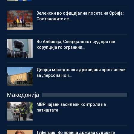
Зеленски во официјална посета на Србија:
Состаноците се…
Во Албанија, Специјалниот суд против
корупција го ограничи…
Двајца македонски државјани прогласени
за „персона нон…
Македонија
МВР најави засилени контроли на
патиштата
Туфегџиќ: Во правна држава судските