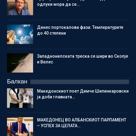
одлуки мора да се…
Денес портокалова фаза: Температурите
до 40 степени
Западнонилската треска се шири во Скопје
и Велес
Балкан
Македонскиот поет Димче Шипинкаровски
ја доби главната…
МАКЕДОНЕЦ ВО АЛБАНСКИОТ ПАРЛАМЕНТ
– УСПЕХ ЗА ЦЕЛАТА…