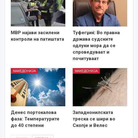
МВР најави засилени
Туфегџиќ: Во правна
контроли на патиштата
држава судските
одлуки мора да се
спроведуваат и
почитуваат
МАКЕДОНИЈА
МАКЕДОНИЈА
Денес портокалова
Западнонилската
фаза: Температурите
треска се шири во
до 40 степени
Скопје и Велес