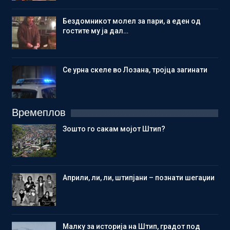
Бездомникот молел за пари, а еден од
гостите му ја дал…
Се урна скеле во Лозана, тројца загинати
Времеплов
Зошто го сакам мојот Штип?
Aприли, ли, ли, штипјани – познати шегаџии
Малку за историја на Штип, градот под