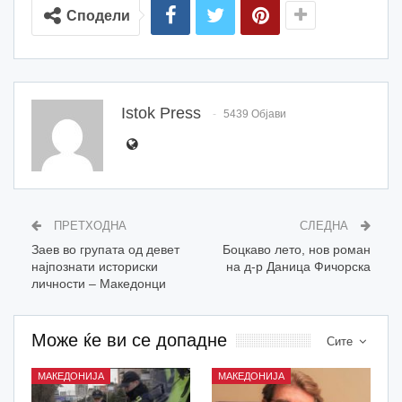
Сподели
Istok Press
5439 Објави
ПРЕТХОДНА
СЛЕДНА
Заев во групата од девет
Боцкаво лето, нов роман
најпознати историски
на д-р Даница Фичорска
личности – Македонци
Може ќе ви се допадне
Сите
МАКЕДОНИЈА
МАКЕДОНИЈА