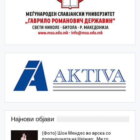
Најнови објави
(Фото) Шон Мендес во врска со
поранешната на Нејмар: „Ми го…