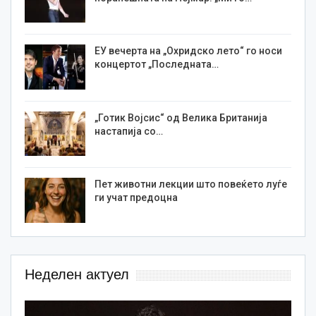
ЕУ вечерта на „Охридско лето“ го носи
концертот „Последната…
„Готик Војсис“ од Велика Британија
настапија со…
Пет животни лекции што повеќето луѓе
ги учат предоцна
Неделен актуел