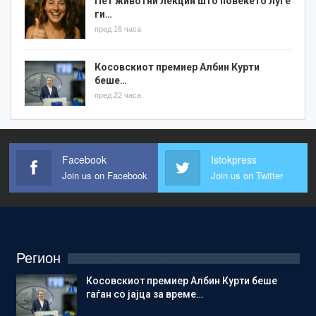
Пет животни лекции што повеќето луѓе
ги…
пред 16 часа
Косовскиот премиер Албин Курти
беше…
пред 22 часа
Facebook
Istokpress
Join us on Facebook
Join us on Twitter
Регион
Косовскиот премиер Албин Курти беше
гаѓан со јајца за време…