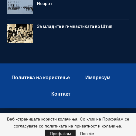
Исарот
Зa младите и гимнастиката во Штип
Политика на користење
Импресум
Контакт
Веб -страницата користи колачиња. Со клик на Прифаќам се
© 2026 - Istok Press. All Rights Reserved.
согласувате со политиката на приватност и колачиња.
Развиено и хостирано од
Прифаќам
Повеќе