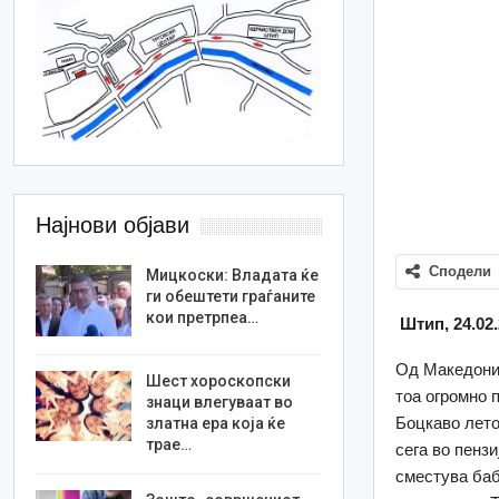
Најнови објави
Сподели
Мицкоски: Владата ќе
ги обештети граѓаните
кои претрпеа…
Штип,
24.02
Од Македониј
Шест хороскопски
тоа огромно 
знаци влегуваат во
Боцкаво лето
златна ера која ќе
трае…
сега во пензи
сместува баб