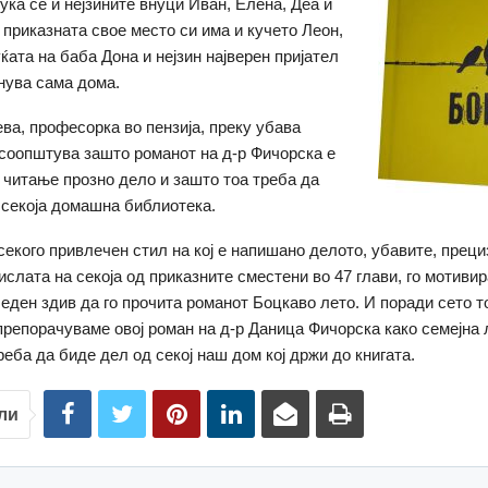
ука се и нејзините внуци Иван, Елена, Деа и
о приказната свое место си има и кучето Леон,
ќата на баба Дона и нејзин најверен пријател
анува сама дома.
ва, професорка во пензија, преку убава
 соопштува зашто романот на д-р Фичорска е
 читање прозно дело и зашто тоа треба да
 секоја домашна библиотека.
 секого привлечен стил на кој е напишано делото, убавите, преци
ислата на секоја од приказните сместени во 47 глави, го мотиви
 еден здив да го прочита романот Боцкаво лето. И поради сето т
 препорачуваме овој роман на д-р Даница Фичорска како семејна
реба да биде дел од секој наш дом кој држи до книгата.
ли