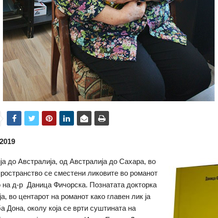
.2019
а до Австралија, од Австралија до Сахара, во
пространство се сместени ликовите во романот
 на д-р Даница Фичорска. Познатата докторка
ја, во центарот на романот како главен лик ја
а Дона, околу која се врти суштината на