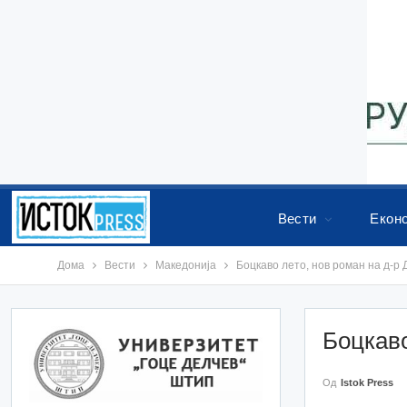
Вести
Екон
Дома
Вести
Македонија
Боцкаво лето, нов роман на д-р
Боцкаво
Од
Istok Press