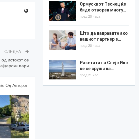
Ормускиот Теснец ќе
биде отворен многу…
пред 20 часа
Што да направите ако
вашиот партнер е…
пред 20 часа
СЛЕДНА
 од истокот се
Ракетата на Спејс Икс
вајцарски пари
ќе се сруши на…
пред 21 час
ќе Од Авторот