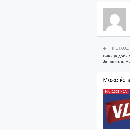
ПРЕТХОД
Виница доби г
Јапонската А
Може ќе 
МАКЕДОНИЈА