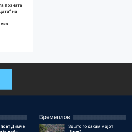
та позната
цата“ на
дека
Времеплов
 поет Димче
Зошто го сакам мојот