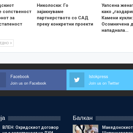
дскиот
Николоски: Го
Уапсена жена
е сопственост
зајакнуваме
како „газдари
онот за
партнерството со САД
Камени кукли:
стапеност
преку конкретни проекти
Осомничена 
нападнала…
ЛЕДНО
Facebook
Istokpress
Join us on Facebook
Join us on Twitter
ја
Балкан
ВЛЕН: Охридскиот договор
Македонскиот