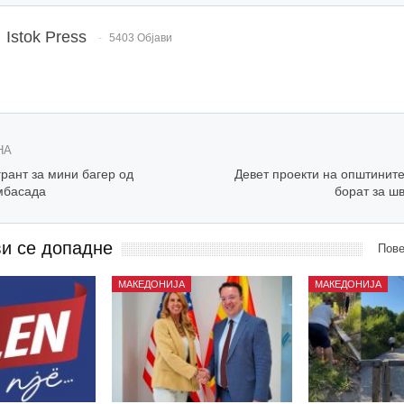
Istok Press
5403 Објави
НА
рант за мини багер од
Девет проекти на општините
мбасада
борат за ш
ви се допадне
Пове
МАКЕДОНИЈА
МАКЕДОНИЈА