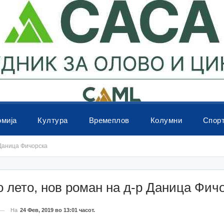
омија
Култура
Времеплов
Колумни
Спор
 Даница Фичорска
 лето, нов роман на д-р Даница Фич
На
24 Фев, 2019 во 13:01 часот.