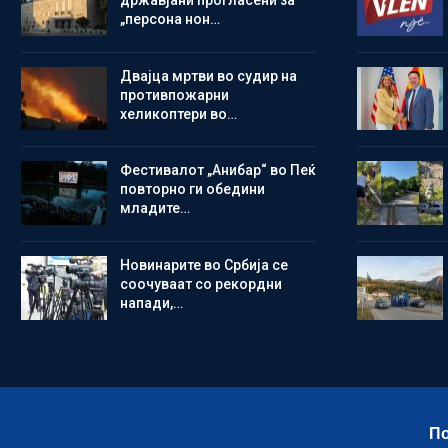
државјани прогласени за
„персона нон…
Двајца мртви во судир на
противпожарни
хеликоптери во…
Фестивалот „Анибар“ во Пеќ
повторно ги обедини
младите…
Новинарите во Србија се
соочуваат со рекордни
напади,…
По