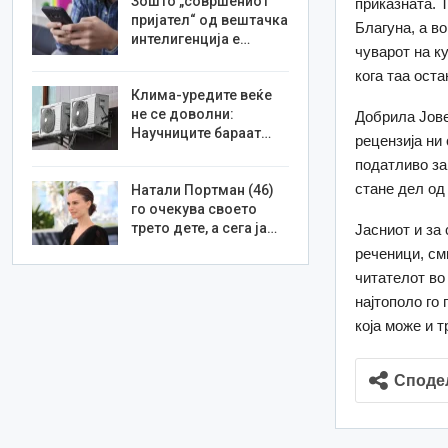
Зошто „совршениот
приказната. Т
пријател“ од вештачка
Благуна, а в
интелигенција е…
чуварот на ку
кога таа ост
Клима-уредите веќе
не се доволни:
Добрила Јове
Научниците бараат…
рецензија ни
податливо за
стане дел од
Натали Портман (46)
го очекува своето
трето дете, а сега ја…
Јасниот и за
реченици, см
читателот во
најтополо го
која може и т
Споде