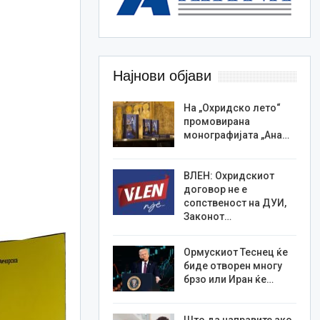
Најнови објави
На „Охридско лето“
промовирана
монографијата „Ана…
ВЛЕН: Охридскиот
договор не е
сопственост на ДУИ,
Законот…
Ормускиот Теснец ќе
биде отворен многу
брзо или Иран ќе…
Што да направите ако