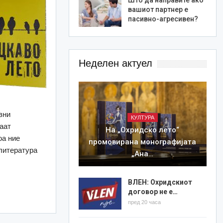
вашиот партнер е
пасивно-агресивен?
Неделен актуел
зни
КУЛТУРА
раат
На „Охридско лето“
оа ние
промовирана монографијата
 литература
„Ана…
ВЛЕН: Охридскиот
договор не е…
пред 20 часа