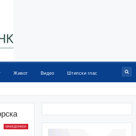
т
Живот
Видео
Штипски глас
орска
МАКЕДОНИЈА