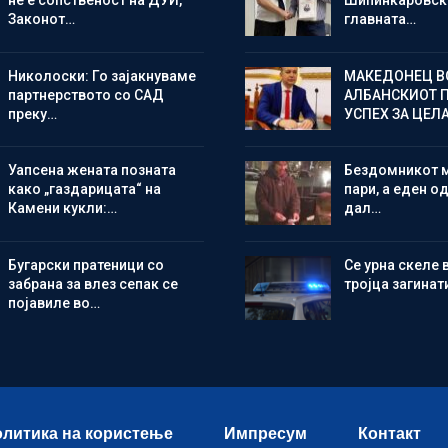
не е сопственост на ДУИ,
Шипинкаровски
Законот…
главната…
Николоски: Го зајакнуваме
МАКЕДОНЕЦ В
партнерството со САД
АЛБАНСКИОТ 
преку…
УСПЕХ ЗА ЦЕЛ
Уапсена жената позната
Бездомникот 
како „газдарицата“ на
пари, а еден од
Камени кукли:…
дал…
Бугарски пратеници со
Се урна скеле 
забрана за влез сепак се
тројца загинат
појавиле во…
литика на користење
Импресум
Контакт