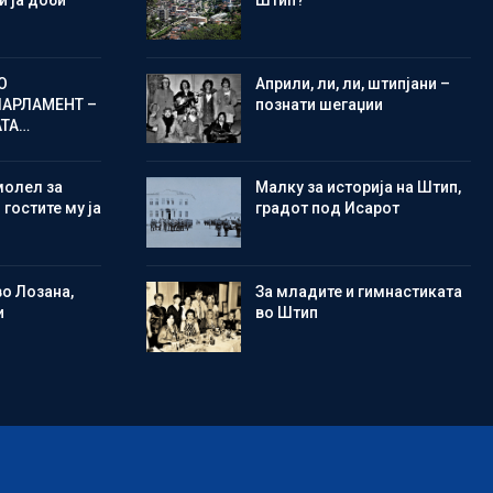
 ја доби
Штип?
О
Aприли, ли, ли, штипјани –
ПАРЛАМЕНТ –
познати шегаџии
АТА…
молел за
Малку за историја на Штип,
 гостите му ја
градот под Исарот
во Лозана,
Зa младите и гимнастиката
и
во Штип