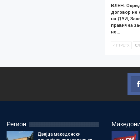
ВЛЕН: Охри
договор не 
на ДУИ, Зак
правична за
не…
ПТРЕТХ
С
Регион
Македони
Двајца македонски