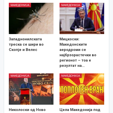
МАКЕДОНИЈА
МАКЕДОНИЈА
Западнонилската
Мицкоски:
треска се шири во
Македонските
Скопје и Велес
аеродроми се
најбрзорастечки во
регионот – тоа е
резултат на…
МАКЕДОНИЈА
МАКЕДОНИЈА
Николоски од Ново
Цела Македонија под