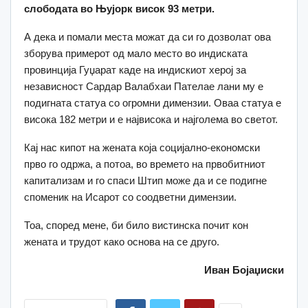
слободата во Њујорк висок 93 метри.
А дека и помали места можат да си го дозволат ова
зборува примерот од мало место во индиската
провинција Гуџарат каде на индискиот херој за
независност Сардар Валабхаи Пателае лани му е
подигната статуа со огромни димензии. Оваа статуа е
висока 182 метри и е највисока и најголема во светот.
Кај нас кипот на жената која социјално-економски
прво го одржа, а потоа, во времето на првобитниот
капитализам и го спаси Штип може да и се подигне
споменик на Исарот со соодветни димензии.
Тоа, според мене, би било вистинска почит кон
жената и трудот како основа на се друго.
Иван Бојаџиски