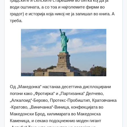
градските и селските старешини во битка кој да ја
води оштината, а со тоа и најголемите фирми во
градот) е историја која никој не ја запишал во книга. А
треба.
Од „Македонка“ настанаа десеттина дисплоцирани
погони како „Фротирка“ и „Партизанка“ Делчево,
„Алкалоид“-Берово, Протекс-Пробиштип, Кратовчанка
-Кратово, „Виничанка“-Виница, конфекцијата во
Македонски Брод, килимарата во Македонска
Каменица, и секако подоцнежнио моден гигант