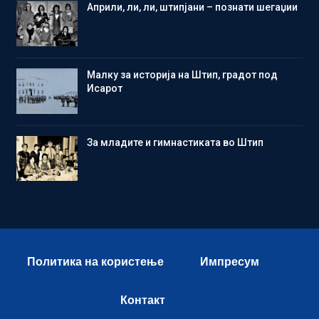
Aприли, ли, ли, штипјани – познати шегаџии
Малку за историја на Штип, градот под
Исарот
Зa младите и гимнастиката во Штип
Политика на користење
Импресум
Контакт