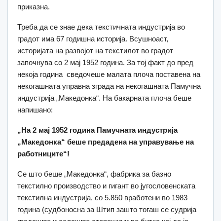
приказна.
Треба да се знае дека текстичната индустрија во
градот има 67 годишна историја. Всушноаст,
историјата на развојот на текстилот во градот
започнува со 2 мај 1952 година. За тој факт до пред
некоја година сведочеше малата плоча поставена на
некогашната управна зграда на некогашната Памучна
индустрија „Македонка“. На бакарната плоча беше
напишано:
„На 2 мај 1952 година Памучната индустрија
„Македонка“ беше предадена на управување на
работниците“!
Се што беше „Македонка“, фабрика за базно
текстилно производство и гигант во југословенската
текстилна индустрија, со 5.850 вработени во 1983
година (судбоносна за Штип зашто тогаш се судрија