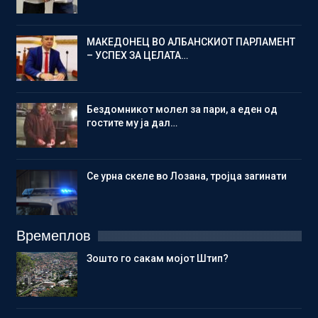
МАКЕДОНЕЦ ВО АЛБАНСКИОТ ПАРЛАМЕНТ
– УСПЕХ ЗА ЦЕЛАТА…
Бездомникот молел за пари, а еден од
гостите му ја дал…
Се урна скеле во Лозана, тројца загинати
Времеплов
Зошто го сакам мојот Штип?