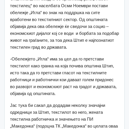
текстилец“ во населбата Осми Ноември постави
обележје „Игла“ во знак на поддршка на сите
вработени во текстилниот сектор. Од општината
објавија дека ова обележје ќе сведочи за социо –
економскиот дијалог кој се води и борбата за подобар
живот на граѓаните, за тоа дека Штип е најпознатиот
текстилен град во државата.
-Обележјето „Игла“ има за цел да го претстави
текстилот како гранка на која почива општина Штип,
исто така да го претстави гласот на текстилните
работници и работнички кои даваат голем придонес
во развојот и економскиот раст на градот и државата,
објавија од општината.
Јас тука би сакал да додадам неколку значајни
одредници за Штип, текстилот во него, жената
текстилна работничка и значењето на ПИ
„Македонка“ (подоцна ТК „Македонка“ во целата оваа