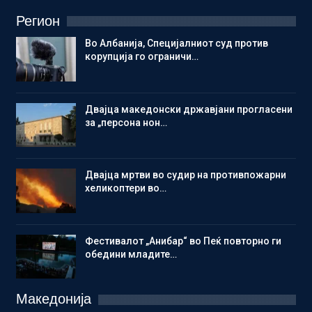
Регион
Во Албанија, Специјалниот суд против
корупција го ограничи…
Двајца македонски државјани прогласени
за „персона нон…
Двајца мртви во судир на противпожарни
хеликоптери во…
Фестивалот „Анибар“ во Пеќ повторно ги
обедини младите…
Македонија