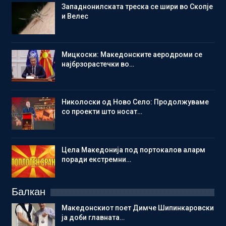
Западнонилската треска се шири во Скопје
и Велес
Мицкоски: Македонските аеродроми се
најбрзорастечки во…
Николоски од Ново Село: Продолжуваме
со проекти што носат…
Цела Македонија под портокалов аларм
поради екстремни…
Балкан
Македонскиот поет Димче Шипинкаровски
ја доби главната…