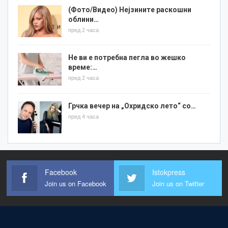
(Фото/Видео) Нејзините раскошни
облини…
пред 2 часа
Не ви е потребна пегла во жешко
време:…
пред 2 часа
Грчка вечер на „Охридско лето“ со…
пред 4 часа
Facebook
Istokpress
Join us on Facebook
Join us on Twitter