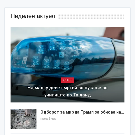
Неделен актуел
СВЕТ
Најмалку девет мртви во пукање во
училиште во Тајланд
Одборот за мир на Трамп за обнова на…
пред 1 час