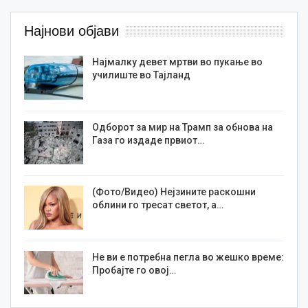
Најнови објави
Најмалку девет мртви во пукање во
училиште во Тајланд
Одборот за мир на Трамп за обнова на
Газа го издаде првиот…
(Фото/Видео) Нејзините раскошни
облини го тресат светот, а…
Не ви е потребна пегла во жешко време:
Пробајте го овој…