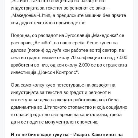
„Астибо“.Така што епицентар на развојот на
индустријата за текстил во регионот се вика –
„Македонка“-Штип, а предилските машини беа првите
кои дадоа текстилно производство.
Подоцна, со распадот на Југославија „Македонка“ се
распарчи, „Астибо“, на наша среќа, беше купен на
делови (погони) од луѓе кои работеа во тој сектор, па
сега во градот имаме околу 70 конфекции со над 7.000
вработени во нив, од кои околу 2.000 се во странската
инвестиција „Џонсон Контролс“.
Ова само колку кусо потсетување на развојот на
индустријата за текстил во градот и регионот и
потсетување дека на жената работничка која била
доминантна во Штипското стопанство и која социјално
го спаси градот во ова време на капитализам, треба
да и се подигне монументален споменик.
И то не било каде туку на – Исарот. Како кипот на