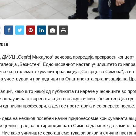
2019
 ДМУЦ „Серѓеј Михајлов“ вечерва приредија прекрасен концерт 
галерија „Безистен“. Едночасовниот настап училиштето го напра
и се кон големата хуманитарна акција „Со срце за Симона“, а во
та учествуваа и припадници на Општинската организација на Црв
јалци“, како што некој од публиката ги нарече учесниците во про
и аплаузи на отворената сцена во акустичниот безистен.Дел од 
 од нивни професори, а дел се претставија и со оперско пеење.
 дека на некаков посебен начин придонесовме кон хуманата акци
и целиот град за четиригодишната Симона да може да замине н
. Ние како училиште секогаш сме тука за вакви и слични настап