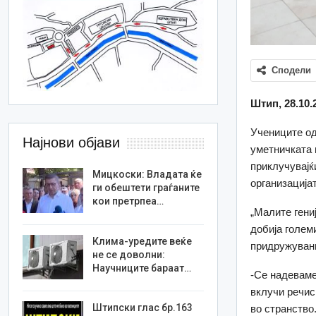
Сподели
Штип, 28.10.
Учениците од
Најнови објави
уметничката 
приклучувајќ
Мицкоски: Владата ќе
организација
ги обештети граѓаните
кои претрпеа…
„Малите гени
добија голем
Клима-уредите веќе
придружувани
не се доволни:
Научниците бараат…
-Се надеваме
вклучи речис
Штипски глас бр.163
во странство