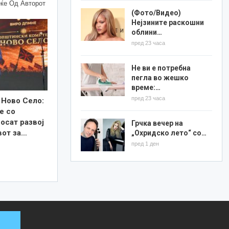
ќе Од Авторот
(Фото/Видео)
Нејзините раскошни
облини…
пред 23 часа
Не ви е потребна
пегла во жешко
време:…
пред 23 часа
 Ново Село:
е со
осат развој
Грчка вечер на
вот за…
„Охридско лето“ со…
пред 1 ден