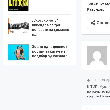
тоа се покаж
Кавраков.
„Скопско лето“
Споде
викендов со три
концерти на домашни
и…
Зошто едноделниот
костим за капење е
подобар од бикини?
ПРЕТХОД
ШТИП: Музичк
во рамките на
срце за Симо