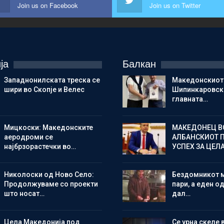
Join us on Facebook
Join us on Twitter
ја
Балкан
Западнонилската треска се
Македонскиот
шири во Скопје и Велес
Шипинкаровски
главната…
Мицкоски: Македонските
МАКЕДОНЕЦ В
аеродроми се
АЛБАНСКИОТ 
најбрзорастечки во…
УСПЕХ ЗА ЦЕЛ
Николоски од Ново Село:
Бездомникот 
Продолжуваме со проекти
пари, а еден од
што носат…
дал…
Цела Македонија под
Се урна скеле 