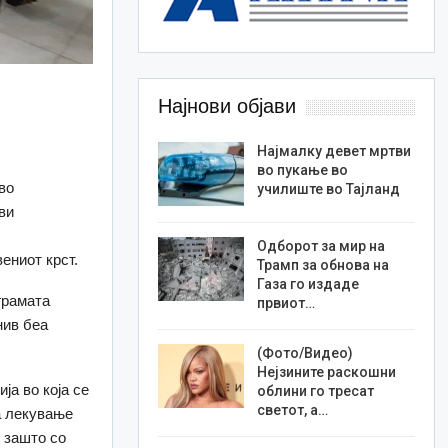
Најнови објави
Најмалку девет мртви
во пукање во
во
училиште во Тајланд
ви
Одборот за мир на
ениот крст.
Трамп за обнова на
Газа го издаде
грамата
првиот…
нив беа
(Фото/Видео)
Нејзините раскошни
ја во која се
облини го тресат
светот, а…
а лекување
и зашто со