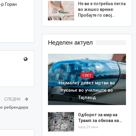
Не ви е потребна пегла
-р Горан
во жешко време:
Пробајте го овој…
Неделен актуел
СВЕТ
Најмалку девет мртви во
пукање во училиште во
Тајланд
СЛЕДНА
се ребрендира
Одборот за мир на
Трамп за обнова на…
пред 23 часа