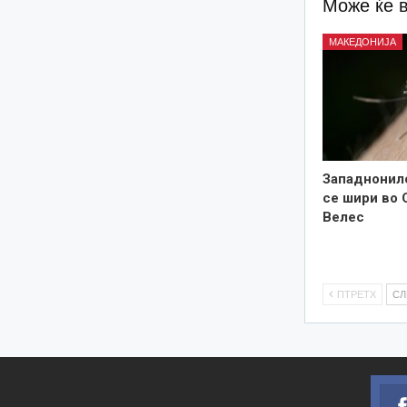
Може ќе 
МАКЕДОНИЈА
Западнонил
се шири во 
Велес
ПТРЕТХ
С