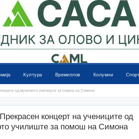
омија
Култура
Времеплов
Колумни
Спор
ениците од музичкото училиште за помош на Симона
Прекрасен концерт на учениците од
ото училиште за помош на Симона