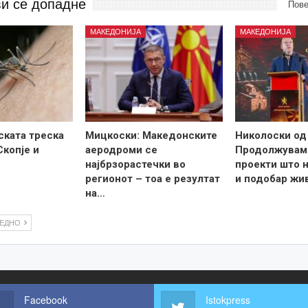
ви се допадне
Пове
МАКЕДОНИЈА
МАКЕДОНИЈА
ската треска
Мицкоски: Македонските
Николоски од
Скопје и
аеродроми се
Продолжувам
најбрзорастечки во
проекти што н
регионот – тоа е резултат
и подобар жи
на…
ЛЕДНО
Facebook
Istokpress