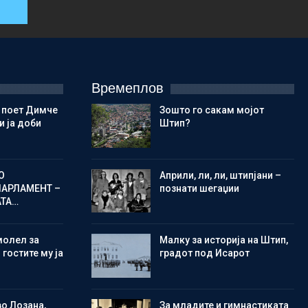
Времеплов
 поет Димче
Зошто го сакам мојот
 ја доби
Штип?
О
Aприли, ли, ли, штипјани –
ПАРЛАМЕНТ –
познати шегаџии
АТА…
молел за
Малку за историја на Штип,
 гостите му ја
градот под Исарот
во Лозана,
Зa младите и гимнастиката