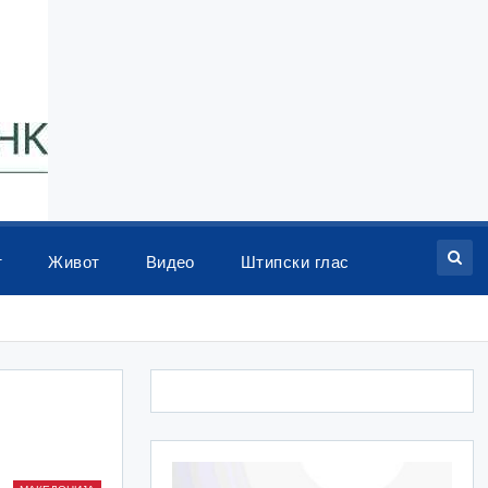
т
Живот
Видео
Штипски глас