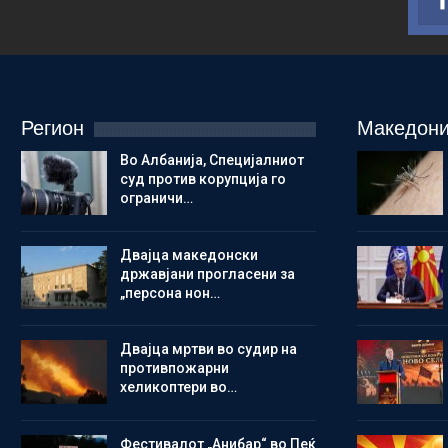
Регион
Македони
Во Албанија, Специјалниот
суд против корупција го
ограничи…
Двајца македонски
државјани прогласени за
„персона нон…
Двајца мртви во судир на
противпожарни
хеликоптери во…
Фестивалот „Анибар“ во Пеќ