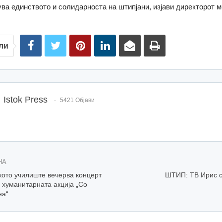
ува единството и солидарноста на штипјани, изјави директорот м
ли
Istok Press
5421 Објави
НА
ото училиште вечерва концерт
ШТИП: ТВ Ирис 
 хуманитарната акција „Со
на“