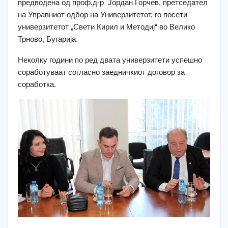
предводена од проф.д-р Јордан Горчев, претседател
на Управниот одбор на Универзитетот, го посети
универзитетот „Свети Кирил и Методиј“ во Велико
Трново, Бугарија.
Неколку години по ред двата универзитети успешно
соработуваат согласно заедничкиот договор за
соработка.