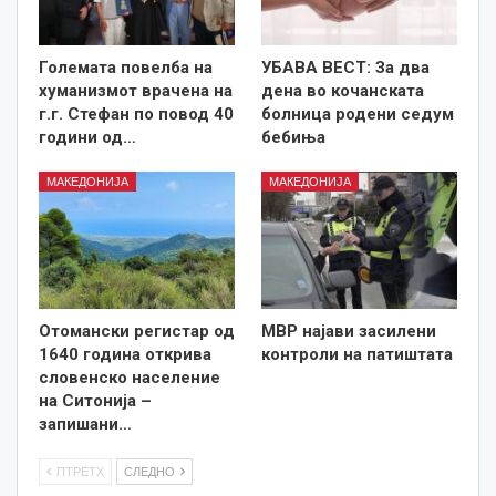
Големата повелба на
УБАВА ВЕСТ: За два
хуманизмот врачена на
дена во кочанската
г.г. Стефан по повод 40
болница родени седум
години од…
бебиња
МАКЕДОНИЈА
МАКЕДОНИЈА
Отомански регистар од
МВР најави засилени
1640 година открива
контроли на патиштата
словенско население
на Ситонија –
запишани…
ПТРЕТХ
СЛЕДНО