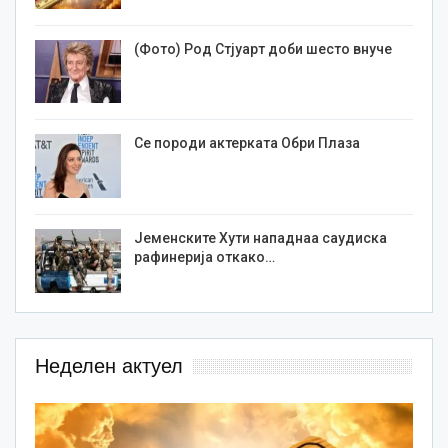
(Фото) Род Стјуарт доби шесто внуче
Се породи актерката Обри Плаза
Јеменските Хути нападнаа саудиска
рафинерија откако…
Неделен актуел