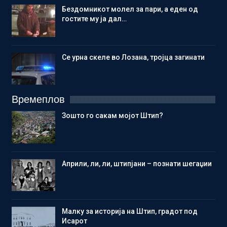
Бездомникот молел за пари, а еден од
гостите му ја дал…
Се урна скеле во Лозана, тројца загинати
Времеплов
Зошто го сакам мојот Штип?
Aприли, ли, ли, штипјани – познати шегаџии
Малку за историја на Штип, градот под
Исарот