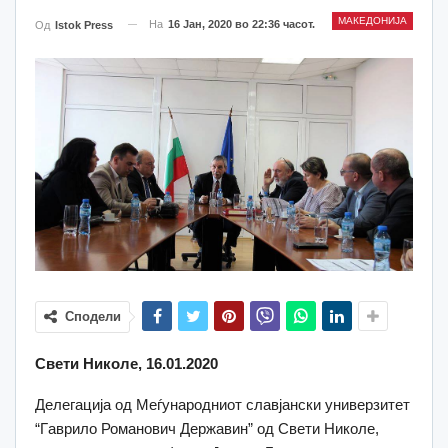
МАКЕДОНИЈА
На
16 Јан, 2020 во 22:36 часот.
Од
Istok Press
Сподели
Свети Николе, 16.01.2020
Делегација од Меѓународниот славјански универзитет
“Гaврило Романович Державин” од Свети Николе,