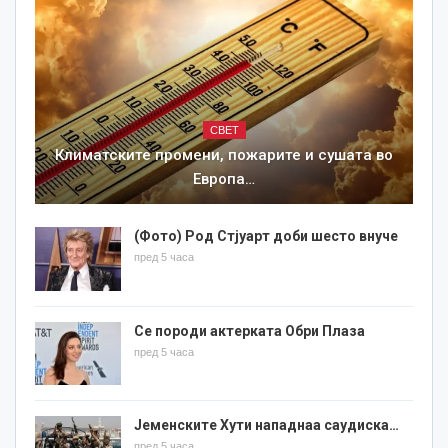
СВЕТ
Климатските промени, пожарите и сушата во
Европа…
(Фото) Род Стјуарт доби шесто внуче
пред 5 часа
Се породи актерката Обри Плаза
пред 5 часа
Јеменските Хути нападнаа саудиска…
пред 5 часа