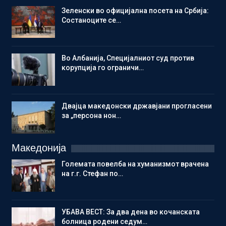
Зеленски во официјална посета на Србија:
Состаноците се…
Во Албанија, Специјалниот суд против
корупција го ограничи…
Двајца македонски државјани прогласени
за „персона нон…
Македонија
Големата повелба на хуманизмот врачена
на г.г. Стефан по…
УБАВА ВЕСТ: За два дена во кочанската
болница родени седум…