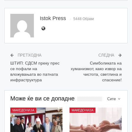
Istok Press
5448 Објави
ПРЕТХОДНА
СЛЕДНА
ШТИП: СДСМ преку прес
Симболиката на
се пофали на
хуманизмот, како извор на
вложувањата во патната
чистота, светлина и
инфраструктура
спасение!
Може ќе ви се допадне
Сите
МАКЕДОНИЈА
МАКЕДОНИЈА