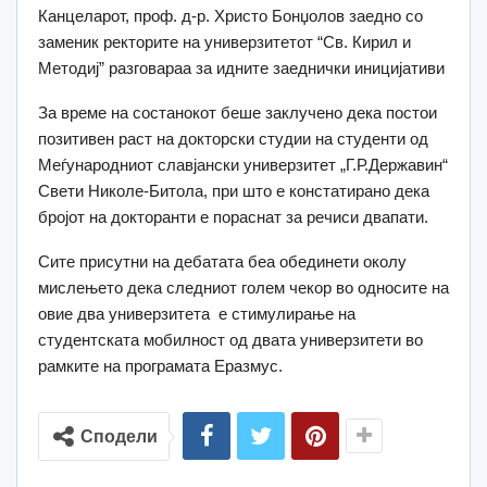
Канцеларот, проф. д-р. Христо Бонџолов заедно со
заменик ректорите на универзитетот “Св. Кирил и
Методиј” разговараа за идните заеднички иницијативи
За време на состанокот беше заклучено дека постои
позитивен раст на докторски студии на студенти од
Меѓународниот славјански универзитет „Г.Р.Державин“
Свети Николе-Битола, при што е констатирано дека
бројот на докторанти е пораснат за речиси двапати.
Сите присутни на дебатата беа обединети околу
мислењето дека следниот голем чекор во односите на
овие два универзитета е стимулирање на
студентската мобилност од двата универзитети во
рамките на програмата Еразмус.
Сподели