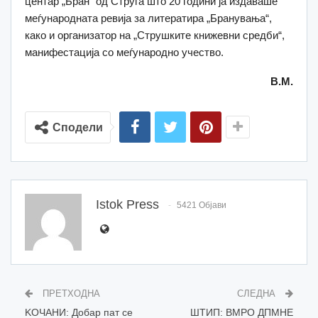
центар „Бран“ од Струга што 20 години ја издаваше
меѓународната ревија за литератира „Бранувања“,
како и организатор на „Струшките книжевни средби“,
манифестација со меѓународно учество.
В.М.
Сподели
Istok Press
5421 Објави
ПРЕТХОДНА
СЛЕДНА
KOЧАНИ: Добар пат се
ШТИП: ВМРО ДПМНЕ