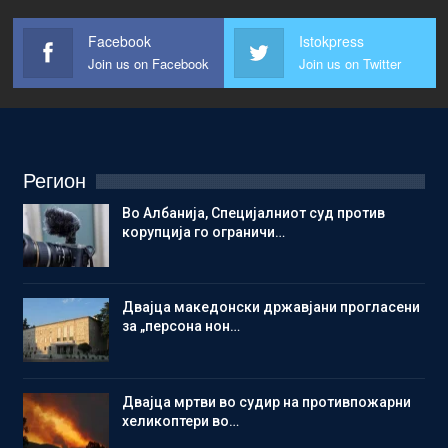
Facebook
Istokpress
Join us on Facebook
Join us on Twitter
Регион
Во Албанија, Специјалниот суд против
корупција го ограничи…
Двајца македонски државјани прогласени
за „персона нон…
Двајца мртви во судир на противпожарни
хеликоптери во…