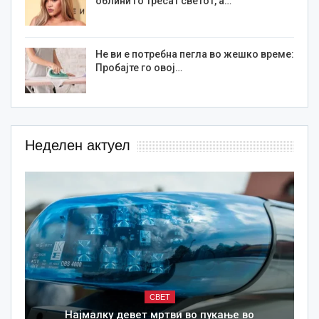
облини го тресат светот, а…
Не ви е потребна пегла во жешко време:
Пробајте го овој…
Неделен актуел
СВЕТ
Најмалку девет мртви во пукање во