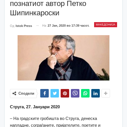
познатиот автор Петко
Шипинкароски
МАКЕДОНИЈА
На
27 Јан, 2020 во 17:39 часот.
Од
Istok Press
Сподели
Струга, 27. Јануари 2020
– На градските гробишта во Струга, денеска
напладне, сограѓаните, пријателите, поетите и