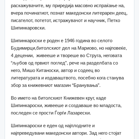
раскажувачите, му приредија масовно испраќање на,
вчера починатиот, познат македонски литерарен деец,
писателот, потетот, истражувачот и научник, Петко
Шипинкаровски.
Шипинкароски е роден е 1946 година во селото
Будимирци,битолскиот дел на Мариово, но најповеќе,
4 децении, живееше и твореше во Струга, неговата
“љубов од првиот поглед”, рече на разделбата со
него, Мишо Китаноски, автор и содеец во
литературата и издаваштвото, посебно кога станува
збор за книжевниот магазин “Бранувања”.
Во името на битолскиот Книжевен круг, каде
Шипинкароски, живееше и создаваше во младоста,
последен се прости Ѓорѓи Лазарески.
Шипинкароски е еден од најплодните и
најпреведувани македонски автори. Зад него стојат