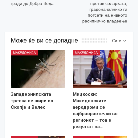
гради до Добра Вода
против соларката,
градоначалнико ги
потсети на нивното
расипничко владеење
Може ќе ви се допадне
Сите
МАКЕДОНИЈА
МАКЕДОНИЈА
Западнонилската
Мицкоски:
треска се шири во
Македонските
Скопје и Велес
аеродроми се
најбрзорастечки во
регионот – тоа е
резултат на…