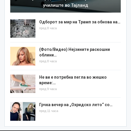
училиште во Тајланд
Одборот за мир на Трамп за обнова на…
пред 8 часа
(Фото/Видео) Нејзините раскошни
облини…
пред 8 часа
Не ви е потребна пегла во жешко
време:…
пред 9 часа
Грчка вечер на „Охридско лето“ со…
пред 11 часа