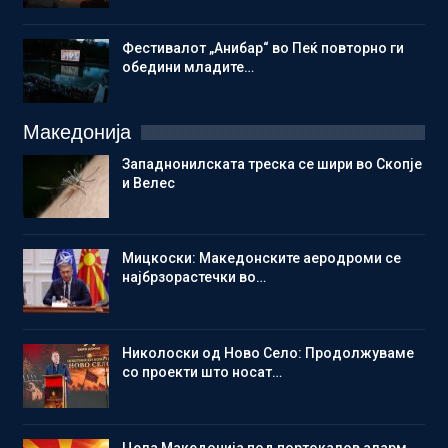
Фестивалот „Анибар“ во Пеќ повторно ги
обедини младите…
Македонија
Западнонилската треска се шири во Скопје
и Велес
Мицкоски: Македонските аеродроми се
најбрзорастечки во…
Николоски од Ново Село: Продолжуваме
со проекти што носат…
Цела Македонија под портокалов аларм