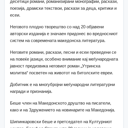
десетици романи, романизирани монографии, раскази,
поезија, драмски текствои, раскази за деца, критики и
есеи.
Неговото плодно творештво со над 20 објавени
авторски изданија е значаен придонес во вредносниот
систем на современата македонска литература.
Неговите романи, раскази, песни и есеи преведени се
на повеќе јазици, особено внимание кај меѓународната
јавност предизвика неговиот роман „Утринска
молитва“ посветен на животот на битолските евреи.
Добитник е на многубројни меѓународни литературни
награди и признанија.
Беше член на Македонското друштво на писатели,
како и на Здружението на новинарите на Македонија.
Шипинкаровски беше и претседател на Културниот