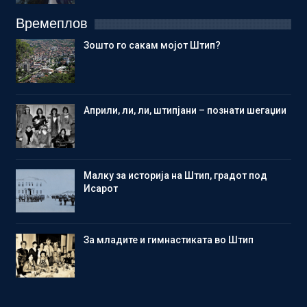
Времеплов
Зошто го сакам мојот Штип?
Aприли, ли, ли, штипјани – познати шегаџии
Малку за историја на Штип, градот под
Исарот
Зa младите и гимнастиката во Штип