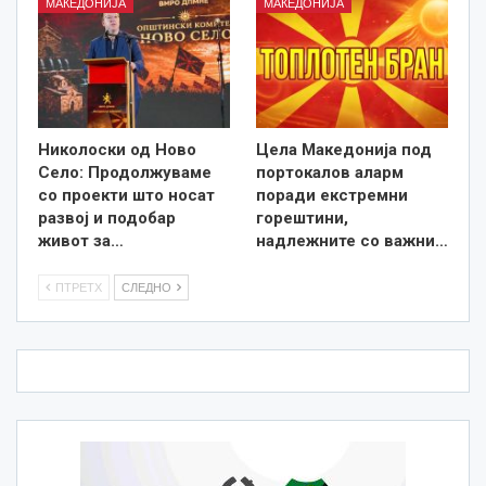
МАКЕДОНИЈА
МАКЕДОНИЈА
Николоски од Ново
Цела Македонија под
Село: Продолжуваме
портокалов аларм
со проекти што носат
поради екстремни
развој и подобар
горештини,
живот за…
надлежните со важни…
ПТРЕТХ
СЛЕДНО