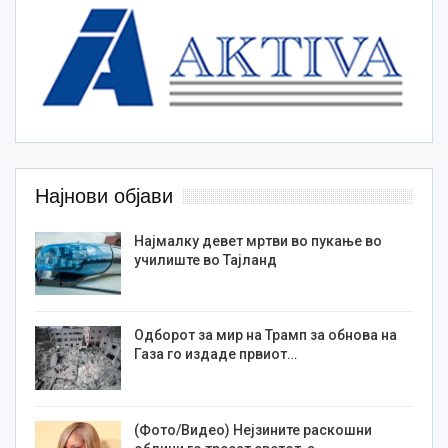
Најнови објави
Најмалку девет мртви во пукање во
училиште во Тајланд
Одборот за мир на Трамп за обнова на
Газа го издаде првиот…
(Фото/Видео) Нејзините раскошни