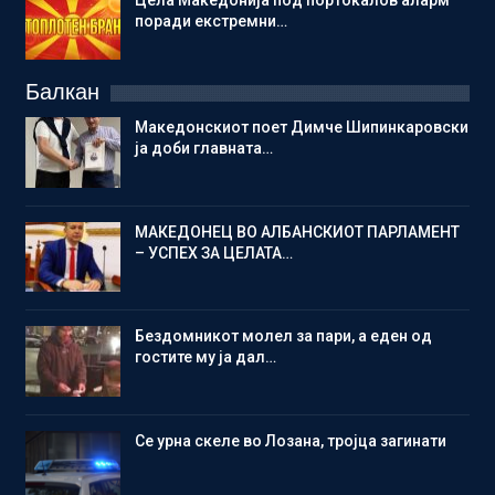
поради екстремни…
Балкан
Македонскиот поет Димче Шипинкаровски
ја доби главната…
МАКЕДОНЕЦ ВО АЛБАНСКИОТ ПАРЛАМЕНТ
– УСПЕХ ЗА ЦЕЛАТА…
Бездомникот молел за пари, а еден од
гостите му ја дал…
Се урна скеле во Лозана, тројца загинати