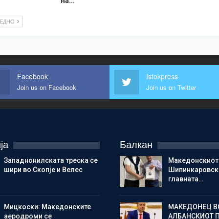
на…
ЛЕДНО
Facebook
Istokpress
Join us on Facebook
Join us on Twitter
ја
Балкан
Западнонилската треска се
Македонскиот
шири во Скопје и Велес
Шипинкаровски
главната…
Мицкоски: Македонските
МАКЕДОНЕЦ В
аеродроми се
АЛБАНСКИОТ 