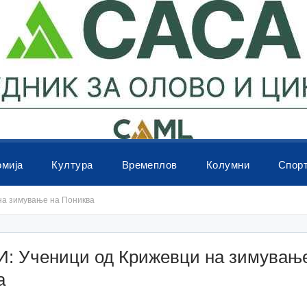
омија
Култура
Времеплов
Колумни
Спор
на зимување на Пониква
: Ученици од Крижевци на зимувањ
а