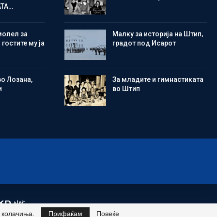
АТА…
молел за
Малку за историја на Штип,
 гостите му ја
градот под Исарот
во Лозана,
Зa младите и гимнастиката
и
во Штип
и колачиња.
Прифаќам
Повеќе