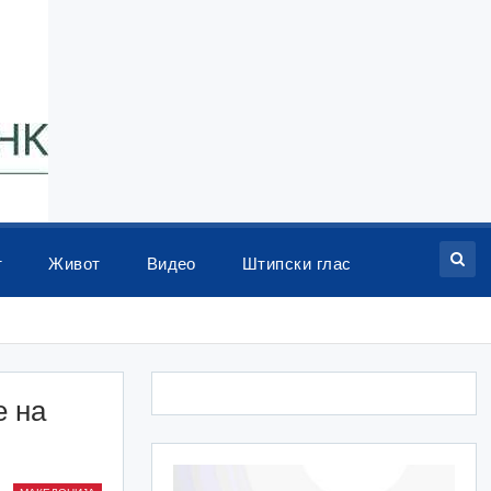
т
Живот
Видео
Штипски глас
е на