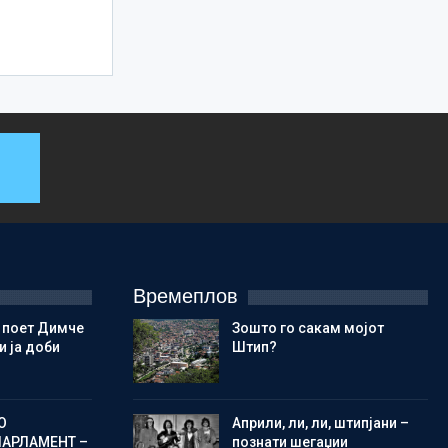
Времеплов
 поет Димче
Зошто го сакам мојот
 ја доби
Штип?
О
Aприли, ли, ли, штипјани –
ПАРЛАМЕНТ –
познати шегаџии