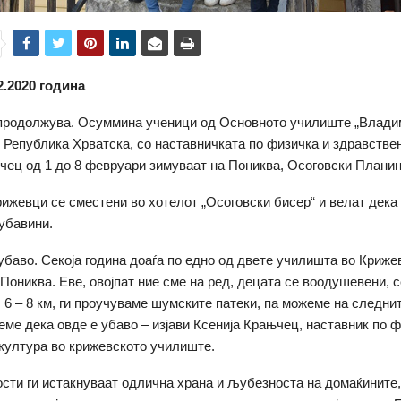
2.2020 година
 продолжува. Осуммина ученици од Основното училиште „Влади
 Република Хрватска, со наставничката по физичка и здравствен
чец од 1 до 8 февруари зимуваат на Пониква, Осоговски Планин
рижевци се сместени во хотелот „Осоговски бисер“ и велат дека
убавини.
 убаво. Секоја година доаѓа по едно од двете училишта во Криже
Пониква. Еве, овојпат ние сме на ред, децата се воодушевени, с
6 – 8 км, ги проучуваме шумските патеки, па можеме на следни
еме дека овде е убаво – изјави Ксенија Крањчец, наставник по ф
култура во крижевското училиште.
ости ги истакнуваат одлична храна и љубезноста на домаќините,