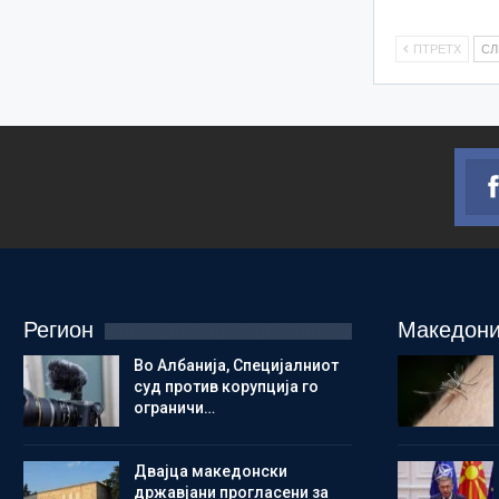
ПТРЕТХ
С
Регион
Македони
Во Албанија, Специјалниот
суд против корупција го
ограничи…
Двајца македонски
државјани прогласени за