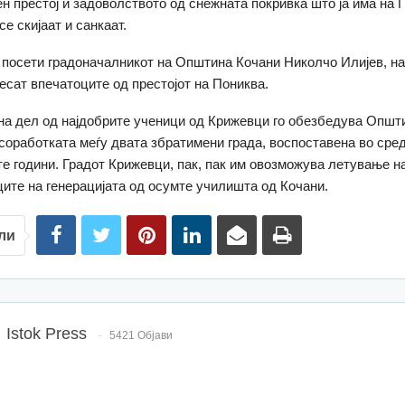
н престој и задоволството од снежната покривка што ја има на 
е скијаат и санкаат.
 посети градоначалникот на Општина Кочани Николчо Илијев, на
несат впечатоците од престојот на Пониква.
а дел од најдобрите ученици од Крижевци го обезбедува Општ
 соработката меѓу двата збратимени града, воспоставена во сре
е години. Градот Крижевци, пак, пак им овозможува летување н
ците на генерацијата од осумте училишта од Кочани.
ли
Istok Press
5421 Објави