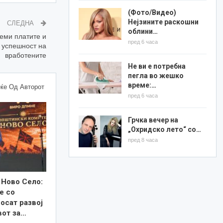
(Фото/Видео)
Нејзините раскошни
СЛЕДНА
облини…
еми платите и
пред 6 часа
 успешност на
вработените
Не ви е потребна
пегла во жешко
време:…
ќе Од Авторот
пред 6 часа
Грчка вечер на
„Охридско лето“ со…
пред 8 часа
 Ново Село:
е со
осат развој
вот за…