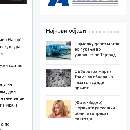
Најнови објави
мир Назор“
Најмалку девет мртви
а култура,
во пукање во
и.
училиште во Тајланд
 уживаат во
Одборот за мир на
Трамп за обнова на
Газа го издаде
вци на
првиот…
екој ден
те генерации
(Фото/Видео)
изичка и
Нејзините раскошни
облини го тресат
светот, а…
 а по