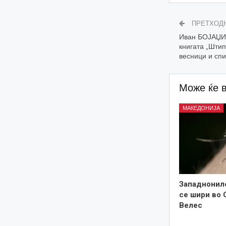
ПРЕТХОД
Иван БОЈАЏИС
книгата „Штип
весници и спи
Може ќе 
МАКЕДОНИЈА
Западнонил
се шири во 
Велес