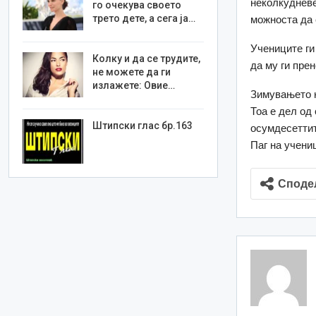
неколкудневе
го очекува своето
трето дете, а сега ја…
можноста да с
Учениците ги
Колку и да се трудите,
да му ги пре
не можете да ги
излажете: Овие…
Зимувањето н
Тоа е дел од
Штипски глас бр.163
осумдесеттит
Паг на учени
Споде