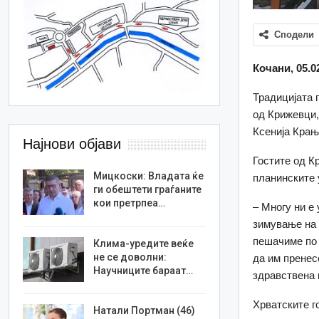
Сподели
Кочани, 05.0
Традицијата
од Крижевци,
Ксенија Крањ
Најнови објави
Гостите од К
Мицкоски: Владата ќе
планинските 
ги обештети граѓаните
кои претрпеа…
– Многу ни е
зимување на 
пешачиме по 
Клима-уредите веќе
не се доволни:
да им пренес
Научниците бараат…
здравствена 
Хрватските г
Натали Портман (46)