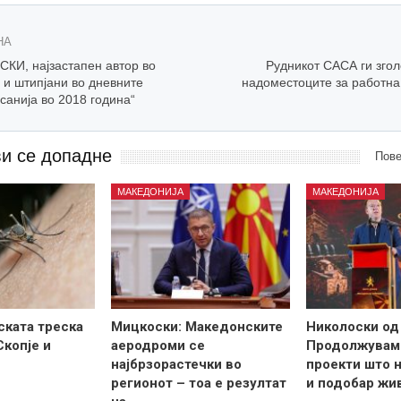
НА
КИ, најзастапен автор во
Рудникот САСА ги згол
 и штипјани во дневните
надоместоците за работна
санија во 2018 година“
ви се допадне
Пове
МАКЕДОНИЈА
МАКЕДОНИЈА
ската треска
Мицкоски: Македонските
Николоски од
Скопје и
аеродроми се
Продолжувам
најбрзорастечки во
проекти што н
регионот – тоа е резултат
и подобар жи