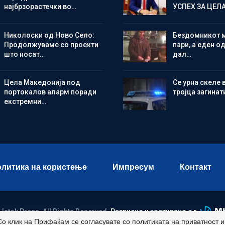
најбрзорастечки во…
УСПЕХ ЗА ЦЕЛ
Николоски од Ново Село:
Бездомникот 
Продолжуваме со проекти
пари, а еден од
што носат…
дал…
Цела Македонија под
Се урна скеле 
портокалов аларм поради
тројца загинат
екстремни…
литика на користење
Импресум
Контакт
 Istok Press. All Rights Reserved.
Развиено и хостирано од
Со клик на Прифаќам се согласувате со политиката на приватност 