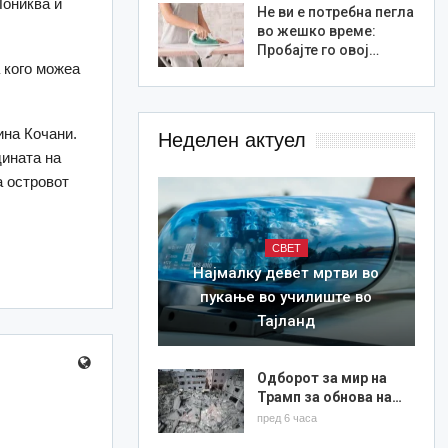
Пониква и
Не ви е потребна пегла
во жешко време:
Пробајте го овој…
 кого можеа
ина Кочани.
Неделен актуел
дината на
а островот
СВЕТ
Најмалку девет мртви во
пукање во училиште во
Тајланд
Одборот за мир на
Трамп за обнова на…
пред 6 часа