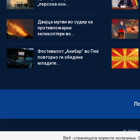
„персона нон…
Двајца мртви во судир на
противпожарни
хеликоптери во…
Фестивалот „Анибар“ во Пеќ
повторно ги обедини
младите…
По
© 2026 -
Веб -страницата користи колачиња. 