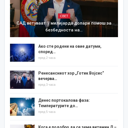
СВЕТ
САД ветуваат 1 милијарда долари помош за
безбедноста на…
Ако сте родени на овие датуми,
според…
пред 2 часа
Ренесансниот хор „Готик Војсис“
вечерва…
пред 3 часа
Денес портокалова фаза:
Температурите до…
пред 5 часа
Кога е подобро да се зема витамин Д –