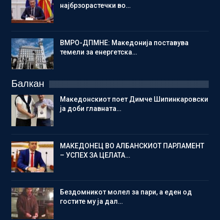
најбрзорастечки во…
ВМРО-ДПМНЕ: Македонија поставува
темели за енергетска…
Балкан
Македонскиот поет Димче Шипинкаровски
ја доби главната…
МАКЕДОНЕЦ ВО АЛБАНСКИОТ ПАРЛАМЕНТ
– УСПЕХ ЗА ЦЕЛАТА…
Бездомникот молел за пари, а еден од
гостите му ја дал…