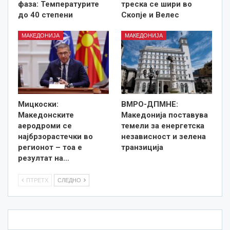
фаза: Температурите
треска се шири во
до 40 степени
Скопје и Велес
МАКЕДОНИЈА
МАКЕДОНИЈА
Мицкоски:
ВМРО-ДПМНЕ:
Македонските
Македонија поставува
аеродроми се
темели за енергетска
најбрзорастечки во
независност и зелена
регионот – тоа е
транзиција
резултат на…
ПТРЕТХ
СЛЕДНО