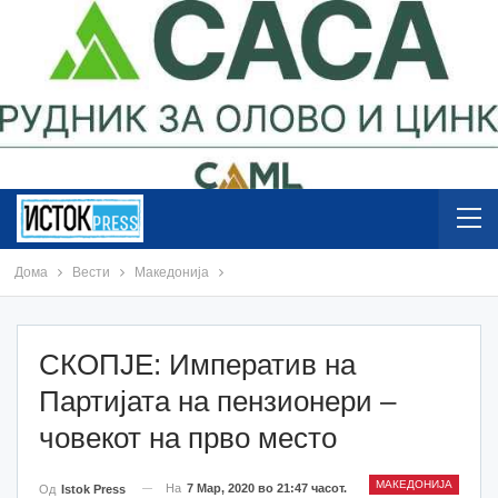
Дома
Вести
Македонија
СКОПЈЕ: Императив на
Партијата на пензионери –
човекот на прво место
МАКЕДОНИЈА
На
7 Мар, 2020 во 21:47 часот.
Од
Istok Press