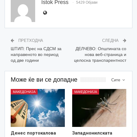
Istok Press
5429 Објави
ПРЕТХОДНА
СЛЕДНА
ШТИП: Прес на СДСМ за
ДЕЛЧЕВО: Општината со
направеното во период
нова веб-страница и
од две години
целосна транспарентност
Може ќе ви се допадне
Сите
МАКЕДОНИЈА
МАКЕДОНИЈА
Денес портокалова
Западнонилската