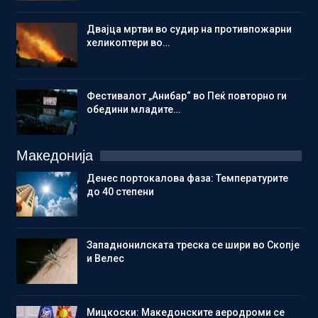
Двајца мртви во судир на противпожарни
хеликоптери во…
Фестивалот „Анибар“ во Пеќ повторно ги
обедини младите…
Македонија
Денес портокалова фаза: Температурите
до 40 степени
Западнонилската треска се шири во Скопје
и Велес
Мицкоски: Македонските аеродроми се