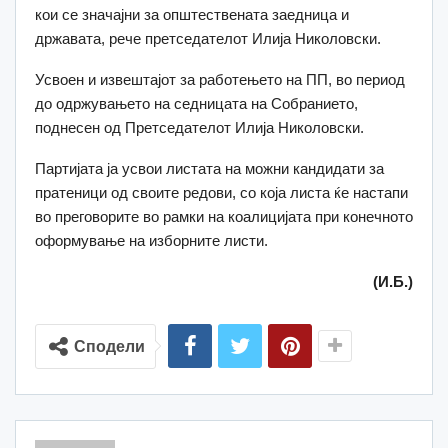
кои се значајни за општествената заедница и
државата, рече претседателот Илија Николовски.
Усвоен и извештајот за работењето на ПП, во период
до одржувањето на седницата на Собранието,
поднесен од Претседателот Илија Николовски.
Партијата ја усвои листата на можни кандидати за
пратеници од своите редови, со која листа ќе настапи
во преговорите во рамки на коалицијата при конечното
оформување на изборните листи.
(И.Б.)
Сподели