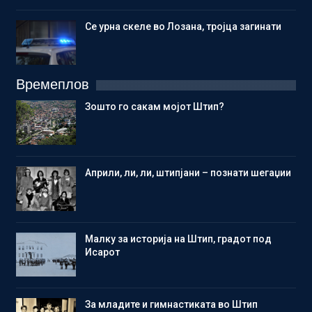
Се урна скеле во Лозана, тројца загинати
Времеплов
Зошто го сакам мојот Штип?
Aприли, ли, ли, штипјани – познати шегаџии
Малку за историја на Штип, градот под
Исарот
Зa младите и гимнастиката во Штип