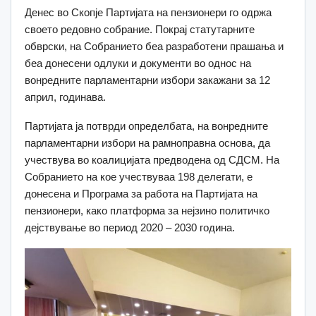
Денес во Скопје Партијата на пензионери го одржа
своето редовно собрание. Покрај статутарните
обврски, на Собранието беа разработени прашања и
беа донесени одлуки и документи во однос на
вонредните парламентарни избори закажани за 12
април, годинава.
Партијата ја потврди определбата, на вонредните
парламентарни избори на рамноправна основа, да
учествува во коалицијата предводена од СДСМ. На
Собранието на кое учествуваа 198 делегати, е
донесена и Програма за работа на Партијата на
пензионери, како платформа за нејзино политичко
дејствување во период 2020 – 2030 година.