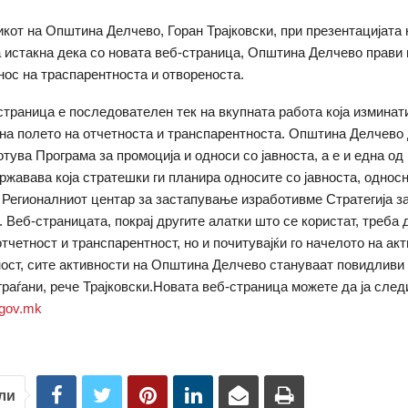
кот на Општина Делчево, Горан Трајковски, при презентацијата 
 истакна дека со новата веб-страница, Општина Делчево прави 
нос на траспарентноста и отвореноста.
страница е последователен тек на вкупната работа која изминат
на полето на отчетноста и транспарентноста. Општина Делчево 
тува Програма за промоција и односи со јавноста, а е и една од
ржавава која стратешки ги планира односите со јавноста, односн
 Регионалниот центар за застапување изработивме Стратегија 
. Веб-страницата, покрај другите алатки што се користат, треба
тчетност и транспарентност, но и почитувајќи го начелото на ак
ост, сите активности на Општина Делчево стануваат повидливи
граѓани, рече Трајковски.Новата веб-страница можете да ја след
gov.mk
ли