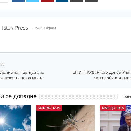
Istok Press
5429 Објави
НА
ратив на Партијата на
ШТИП: КУД „Ристо Донев-Учит
човекот на прво место
има проби и концер
ви се допадне
Пове
МАКЕДОНИЈА
МАКЕДОНИЈА