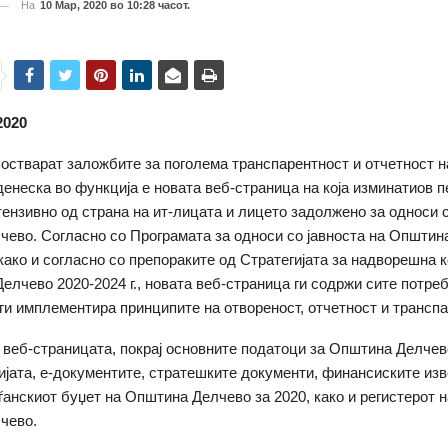
На
10 Мар, 2020 во 10:28 часот.
2020
 остварат заложбите за поголема транспарентност и отчетност 
денеска во функција е новата веб-страница на која изминатиов п
ензивно од страна на ит-лицата и лицето задолжено за односи с
ево. Согласно со Програмата за односи со јавноста на Општин
 како и согласно со препораките од Стратегијата за надворешна 
елчево 2020-2024 г., новата веб-страница ги содржи сите потре
 ги имплементира принципите на отвореност, отчетност и транспа
а веб-страницата, покрај основните податоци за Општина Делчев
јата, е-документите, стратешките документи, финансиските изв
аѓанскиот буџет на Општина Делчево за 2020, како и регистерот н
чево.