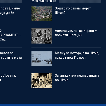
Времеплов
 поет Димче
Зошто го сакам мојот
 ја доби
Штип?
О
Aприли, ли, ли, штипјани –
ПАРЛАМЕНТ –
познати шегаџии
АТА…
молел за
Малку за историја на Штип,
 гостите му ја
градот под Исарот
во Лозана,
Зa младите и гимнастиката
и
во Штип