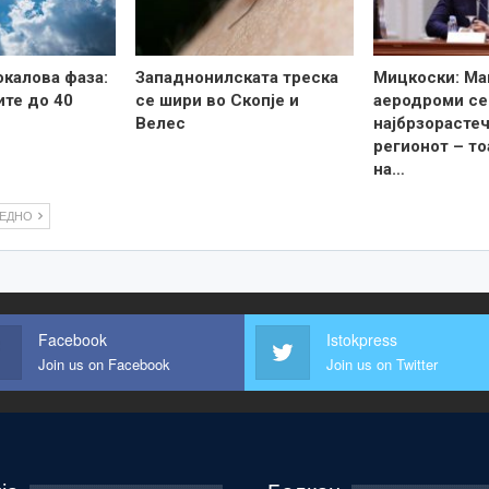
калова фаза:
Западнонилската треска
Мицкоски: Ма
те до 40
се шири во Скопје и
аеродроми се
Велес
најбрзорастеч
регионот – то
на…
ЛЕДНО
Facebook
Istokpress
Join us on Facebook
Join us on Twitter