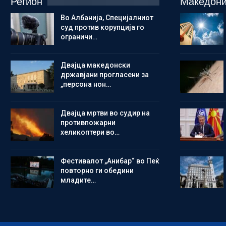
Регион
Македони
Во Албанија, Специјалниот
суд против корупција го
ограничи…
Двајца македонски
државјани прогласени за
„персона нон…
Двајца мртви во судир на
противпожарни
хеликоптери во…
Фестивалот „Анибар“ во Пеќ
повторно ги обедини
младите…