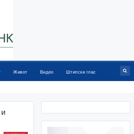
т
Живот
Видео
Штипски глас
 и