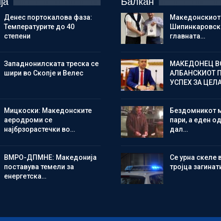
ја
Балкан
Денес портокалова фаза:
Македонскиот
Температурите до 40
Шипинкаровски
степени
главната…
Западнонилската треска се
МАКЕДОНЕЦ В
шири во Скопје и Велес
АЛБАНСКИОТ 
УСПЕХ ЗА ЦЕЛ
Мицкоски: Македонските
Бездомникот 
аеродроми се
пари, а еден од
најбрзорастечки во…
дал…
ВМРО-ДПМНЕ: Македонија
Се урна скеле 
поставува темели за
тројца загинат
енергетска…