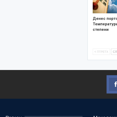
Денес порто
Температури
степени
ПТРЕТХ
С