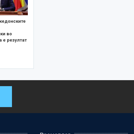
кедонските
ки во
а е резултат