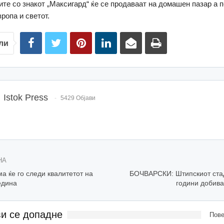
ите со знакот „Максигард“ ќе се продаваат на домашен пазар а п
ропа и светот.
ли
Istok Press
5429 Објави
НА
 ќе го следи квалитетот на
БОЧВАРСКИ: Штипскиот ста
едина
години добива
ви се допадне
Пове