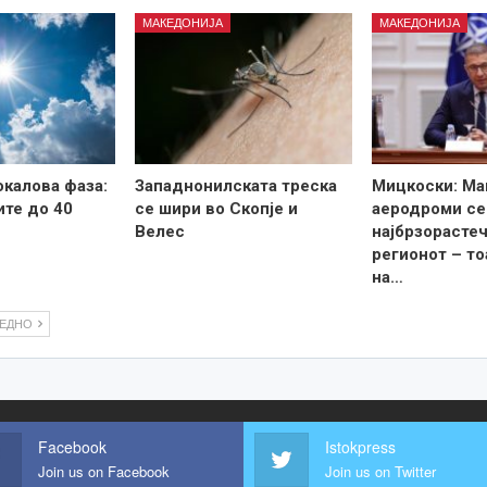
МАКЕДОНИЈА
МАКЕДОНИЈА
калова фаза:
Западнонилската треска
Мицкоски: Ма
те до 40
се шири во Скопје и
аеродроми се
Велес
најбрзорастеч
регионот – то
на…
ЛЕДНО
Facebook
Istokpress
Join us on Facebook
Join us on Twitter