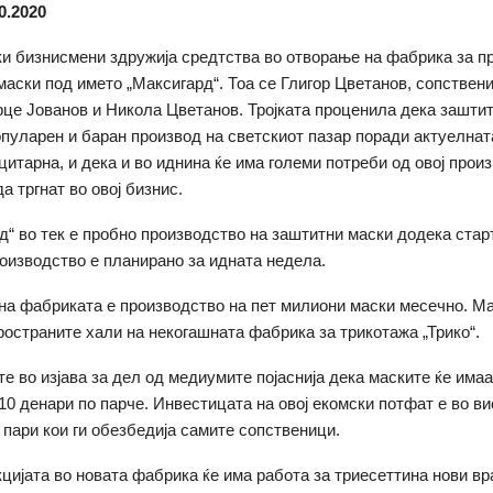
0.2020
ки бизнисмени здружија средтства во отворање на фабрика за п
маски под името „Максигард“. Тоа се Глигор Цветанов, сопствени
рце Јованов и Никола Цветанов. Тројката проценила дека зашти
опуларен и баран производ на светскиот пазар поради актуелнат
цитарна, и дека и во иднина ќе има големи потреби од овој прои
а тргнат во овој бизнис.
д“ во тек е пробно производство на заштитни маски додека стар
оизводство е планирано за идната недела.
на фабриката е производство на пет милиони маски месечно. М
ространите хали на некогашната фабрика за трикотажа „Трико“.
е во изјава за дел од медиумите појаснија дека маските ќе има
 10 денари по парче. Инвестицата на овој екомски потфат е во в
, пари кои ги обезбедија самите сопственици.
цијата во новата фабрика ќе има работа за триесеттина нови вр