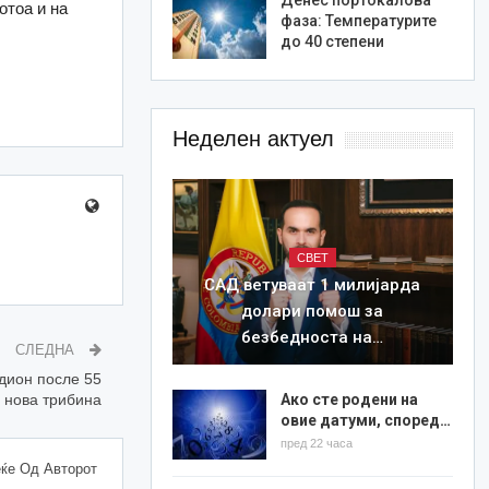
отоа и на
фаза: Температурите
до 40 степени
Неделен актуел
СВЕТ
САД ветуваат 1 милијарда
долари помош за
безбедноста на…
СЛЕДНА
дион после 55
 нова трибина
Ако сте родени на
овие датуми, според…
пред 22 часа
ќе Од Авторот