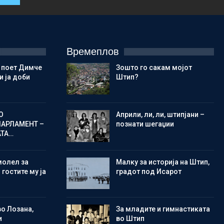
Времеплов
 поет Димче
Зошто го сакам мојот
 ја доби
Штип?
О
Aприли, ли, ли, штипјани –
ПАРЛАМЕНТ –
познати шегаџии
АТА…
молел за
Малку за историја на Штип,
 гостите му ја
градот под Исарот
во Лозана,
Зa младите и гимнастиката
и
во Штип