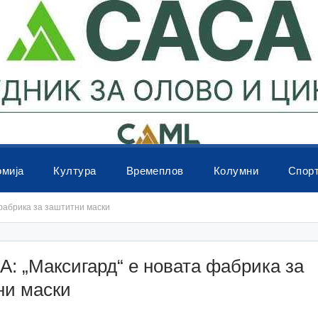
омија
Култура
Времеплов
Колумни
Спор
фабрика за заштитни маски
: „Максигард“ е новата фабрика за
ни маски