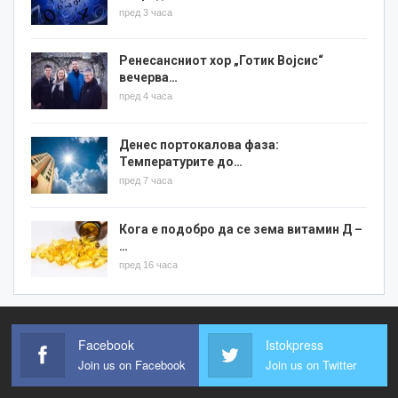
пред 3 часа
Ренесансниот хор „Готик Војсис“
вечерва…
пред 4 часа
Денес портокалова фаза:
Температурите до…
пред 7 часа
Кога е подобро да се зема витамин Д –
…
пред 16 часа
Facebook
Istokpress
Join us on Facebook
Join us on Twitter