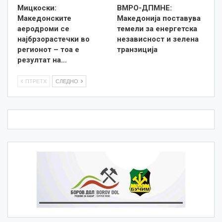
Мицкоски:
ВМРО-ДПМНЕ:
Македонските
Македонија поставува
аеродроми се
темели за енергетска
најбрзорастечки во
независност и зелена
регионот – тоа е
транзиција
резултат на…
ПТРЕТХ
СЛЕДНО