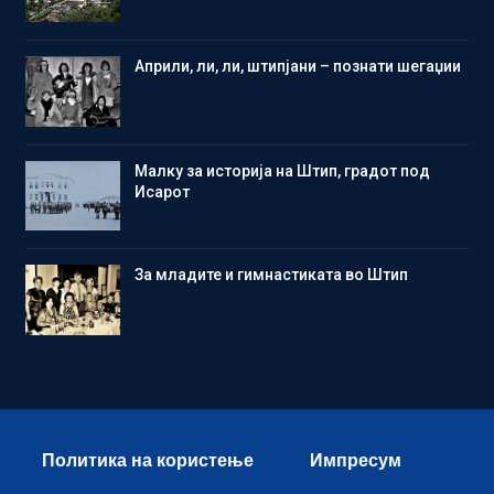
Aприли, ли, ли, штипјани – познати шегаџии
Малку за историја на Штип, градот под
Исарот
Зa младите и гимнастиката во Штип
Политика на користење
Импресум