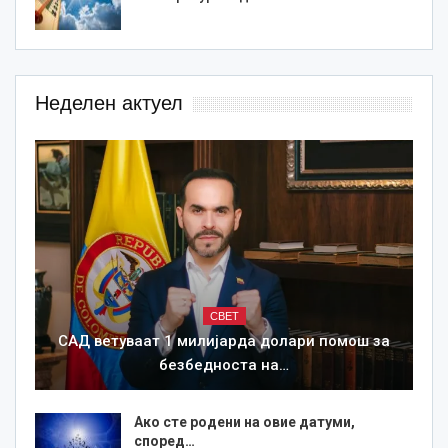
Неделен актуел
СВЕТ
САД ветуваат 1 милијарда долари помош за
безбедноста на…
Ако сте родени на овие датуми,
според…