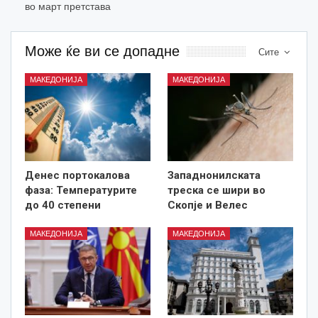
во март претстава
Може ќе ви се допадне
Сите
МАКЕДОНИЈА
МАКЕДОНИЈА
Денес портокалова
Западнонилската
фаза: Температурите
треска се шири во
до 40 степени
Скопје и Велес
МАКЕДОНИЈА
МАКЕДОНИЈА