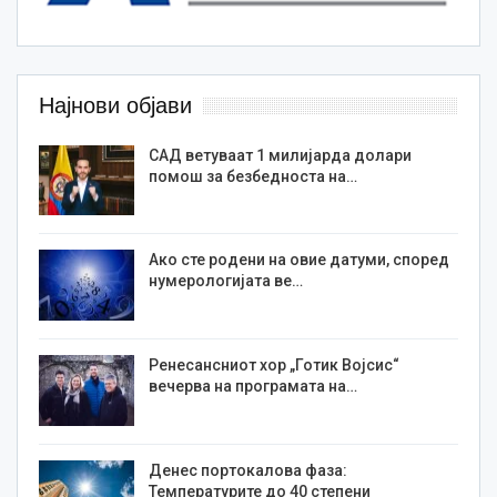
Најнови објави
САД ветуваат 1 милијарда долари
помош за безбедноста на…
Ако сте родени на овие датуми, според
нумерологијата ве…
Ренесансниот хор „Готик Војсис“
вечерва на програмата на…
Денес портокалова фаза:
Температурите до 40 степени