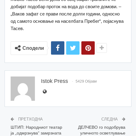
добијат подобар проток на вода до своите домови. –
„Ваков зафат се прави после долги години, односно
од самото основање на населбата Пребег“, појаснува
Тасев.
Сподели
Istok Press
5429 Објави
ПРЕТХОДНА
СЛЕДНА
ШТИП: Народниот театар
ДЕЛЧЕВО го подобрува
ја „одмрзнува“ замрзната
уличното осветлување