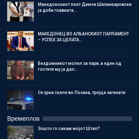
Македонскиот поет Димче Шипинкаровски
ја доби главната…
МАКЕДОНЕЦ ВО АЛБАНСКИОТ ПАРЛАМЕНТ
– УСПЕХ ЗА ЦЕЛАТА…
Бездомникот молел за пари, а еден од
гостите му ја дал…
Се урна скеле во Лозана, тројца загинати
Времеплов
Зошто го сакам мојот Штип?