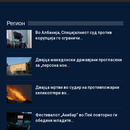
Регион
Во Албанија, Специјалниот суд против
корупција го ограничи…
Двајца македонски државјани прогласени
за „персона нон…
Двајца мртви во судир на противпожарни
хеликоптери во…
Фестивалот „Анибар“ во Пеќ повторно ги
обедини младите…