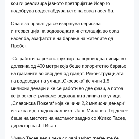
кои ги реализира јавното претпријатие Исар го
подобрува водоснабдувањето на оваа населба.
Ова е за првпат да се извршува сериозна
интервенција на водоводната инсталација во оваа
населба, азафатот е на барање на жителите од
Пребег.
-Се работи за реконструкција на водоводна линија во
должина од 400 метри која беше приоритетно барање
на граѓаните во овој дел од градот. Реконструкцијата
на водоводот на улица „Скоевска“ ќе чини 1,8
милиони денари и ќе се работи во две фази, а потоа
ќе ја реконструираме водоводната линија на улица
„Славонска Пожега“ која ќе чини 2,2 милиони денари“
истакна в.д. градоначалникот Јане Миланов. Тој денес
беше на местото на настанот заедно со Живко Тасев,
директор на ЈП Исар
Живко Тасев вели дека со овој зафат граѓаните ќе