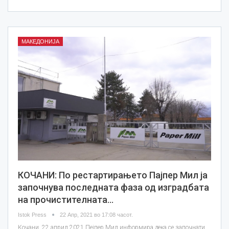
МАКЕДОНИЈА
КОЧАНИ: По рестартирањето Пајпер Мил ја
започнува последната фаза од изградбата
на прочистителната…
Istok Press
22 Апр, 2021 во 17:08 часот.
Кочани, 22 април 2021 Пејпер Мил информира дека се започнати