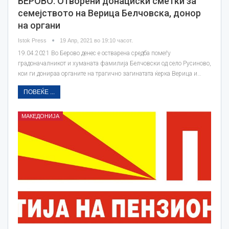
БЕРОВО: Отворени донациски сметки за
семејството на Верица Белчовска, донор
на органи
Istok Press
19 Апр, 2021 во 19:10 часот.
19.04.2021 Во Берово денес е остварена средба помеѓу
градоначалникот и хуманата фамилија Белчовски од село Русиново,
кои ги донираа органите на трагично загинатата ќерка Верица и…
ПОВЕЌЕ ...
МАКЕДОНИЈА