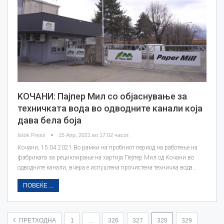
KOЧАНИ: Пајпер Мил со објаснување за
техничката вода во одводните канали која
дава бела боја
Istok Press
15 Апр, 2021 во 17:02 часот.
Кочани, 15.04.2021 Во рамки на пробниот период на работење на
фабриката за рециклирање на хартија Пејпер Мил од Кочани во
одводните канали, вчера е испуштена прочистена техничка вода…
ПОВЕЌЕ ...
ПРЕТХОДНА
1
…
326
327
328
329