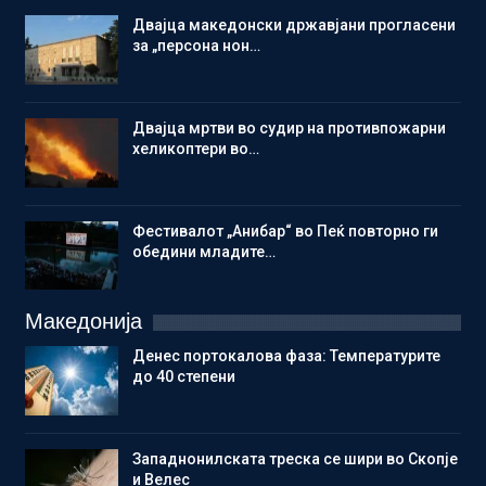
Двајца македонски државјани прогласени
за „персона нон…
Двајца мртви во судир на противпожарни
хеликоптери во…
Фестивалот „Анибар“ во Пеќ повторно ги
обедини младите…
Македонија
Денес портокалова фаза: Температурите
до 40 степени
Западнонилската треска се шири во Скопје
и Велес