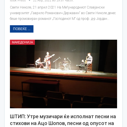
Istok Press
21 Апр, 2021 во 19:57 часот.
Свети Николе, 21 април 2021 На Меѓународниот Славјански
универзитет „Гаврило Романович Державин“ во Свети Николе денес
беше промовиран романот „Господинот М“ од проф. д-р Јордан…
ПОВЕЌЕ ...
МАКЕДОНИЈА
ШТИП: Утре музичари ќе исполнат песни на
стихови на Ацо Шопов, песни од опусот на