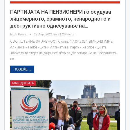
ПАРТИЈАТА НА ПЕНЗИОНЕРИ го осудува
лицемерното, срамното, ненародното и
деструктивно однесување на…
Istok Press
17 Апр, 2021 во 21:26 часот.
СООПШТЕНИЕ ЗА ЈАВНОСТ Скопје, 17.04.2021 ВМРО-ДПМНЕ,
Алијанса на албанците и Алтенатива, партии на опозицијата
наместо да стојат на дадениот збор за деблокирање на Собранието,
по…
ПОВЕЌЕ ...
МАКЕДОНИЈА