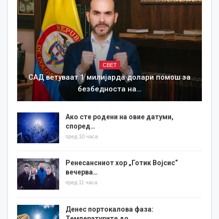
СВЕТ
САД ветуваат 1 милијарда долари помош за
безбедноста на…
Ако сте родени на овие датуми,
според…
пред 10 часа
Ренесансниот хор „Готик Војсис“
вечерва…
пред 11 часа
Денес портокалова фаза:
Температурите до…