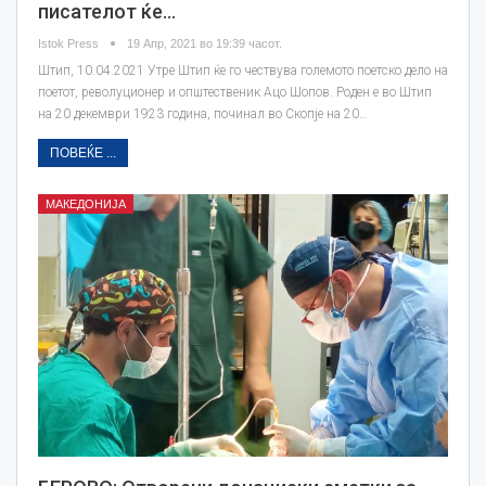
писателот ќе…
Istok Press
19 Апр, 2021 во 19:39 часот.
Штип, 10.04.2021 Утре Штип ќе го чествува големото поетско дело на
поетот, револуционер и општественик Ацо Шопов. Роден е во Штип
на 20 декември 1923 година, починал во Скопје на 20…
ПОВЕЌЕ ...
МАКЕДОНИЈА