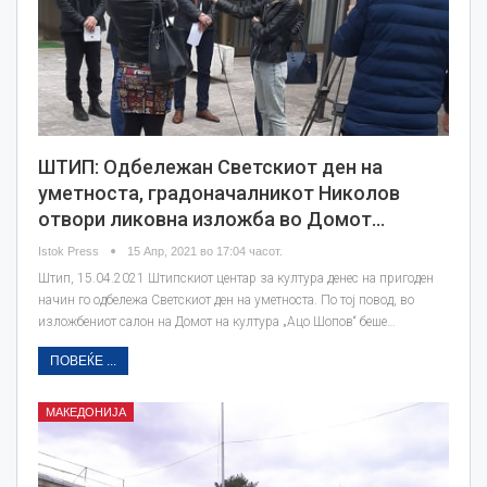
ШТИП: Одбележан Светскиот ден на
уметноста, градоначалникот Николов
отвори ликовна изложба во Домот…
Istok Press
15 Апр, 2021 во 17:04 часот.
Штип, 15.04.2021 Штипскиот центар за култура денес на пригоден
начин го одбележа Светскиот ден на уметноста. По тој повод, во
изложбениот салон на Домот на култура „Ацо Шопов“ беше…
ПОВЕЌЕ ...
МАКЕДОНИЈА