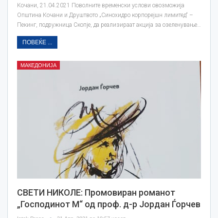
Кочани, 21.04.2021 Поволните временски услови овозможија
Општина Кочани и Друштвото „Синохидро корпорејшн лимитед“ –
Пекинг, подружница Скопје, да реализираат акција за озеленување…
ПОВЕЌЕ ...
МАКЕДОНИЈА
СВЕТИ НИКОЛЕ: Промовиран романот
„Господинот М“ од проф. д-р Јордан Ѓорчев