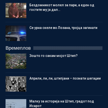
Бездомникот молел за пари, а еден од
гостите му ја дал…
Се урна скеле во Лозана, тројца загинати
Времеплов
Зошто го сакам мојот Штип?
Aприли, ли, ли, штипјани – познати шегаџии
Малку за историја на Штип, градот под
Исарот