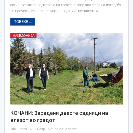
активностите за подготовка на третата и завршна фаза на изградба
на прочистителната станица на вода, чие поставување…
ПОВЕЌЕ ...
МАКЕДОНИЈА
КОЧАНИ: Засадени двесте садници на
влезот во градот
Istok Press
21 Апр, 2021 во 20:08 часот.