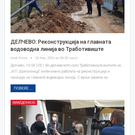
ДЕЛЧЕВО: Реконструкција на главната
водоводна линија во Тработивиште
Istok Press
16 Апр, 2021 во 09:35 часот.
Делчево, 16.04.2021 Во делчевското село Тработивиште екипите на
ЈКП „Брегалница“ интензивно работата на реконструкција и
санација на главната водоводна линија. С врши замена на…
ПОВЕЌЕ ...
МАКЕДОНИЈА