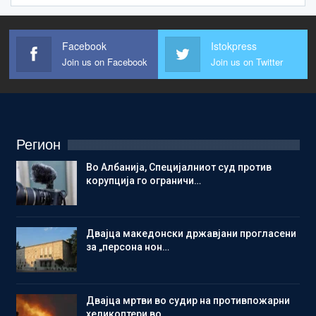
Facebook
Istokpress
Join us on Facebook
Join us on Twitter
Регион
Во Албанија, Специјалниот суд против
корупција го ограничи…
Двајца македонски државјани прогласени
за „персона нон…
Двајца мртви во судир на противпожарни
хеликоптери во…