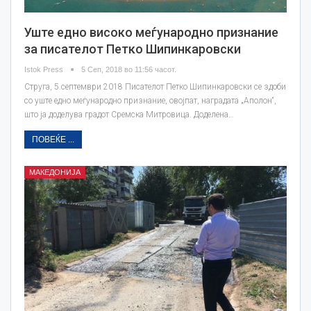
Уште едно високо меѓународно признание
за писателот Петко Шипинкаровски
Istok Press
5 Сеп, 2018 во 11:56 часот.
Струга, 5.септември 2018 Писателот Петко Шипинкаровски се здоби
со уште едно меѓународно признание, овојпат, наградата „Аполон“,
што ја доделува градот Сремска Митровица. Доделена…
ПОВЕЌЕ ...
МАКЕДОНИЈА