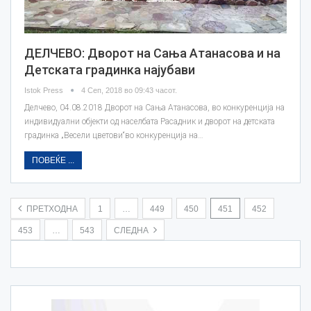
ДЕЛЧЕВО: Дворот на Сања Атанасова и на
Детската градинка најубави
Istok Press
4 Сеп, 2018 во 09:43 часот.
Делчево, 04.08.2018 Дворот на Сања Атанасова, во конкуренција на
индивидуални објекти од населбата Расадник и дворот на детската
градинка „Весели цветови“во конкуренција на…
ПОВЕЌЕ ...
ПРЕТХОДНА
1
…
449
450
451
452
453
…
543
СЛЕДНА