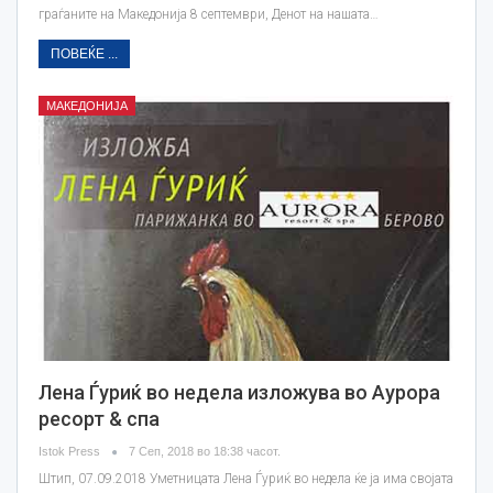
граѓаните на Македонија 8 септември, Денот на нашата…
ПОВЕЌЕ ...
МАКЕДОНИЈА
Лена Ѓуриќ во недела изложува во Аурора
ресорт & спа
Istok Press
7 Сеп, 2018 во 18:38 часот.
Штип, 07.09.2018 Уметницата Лена Ѓуриќ во недела ќе ја има својата