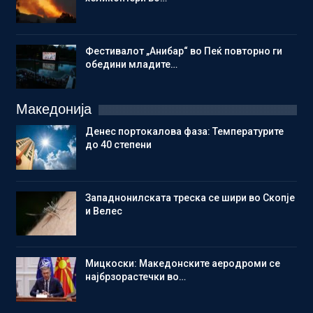
Фестивалот „Анибар“ во Пеќ повторно ги
обедини младите…
Македонија
Денес портокалова фаза: Температурите
до 40 степени
Западнонилската треска се шири во Скопје
и Велес
Мицкоски: Македонските аеродроми се
најбрзорастечки во…