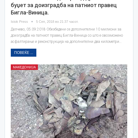
буџет за доизградба на патниот правец
Бигла-Виница.
Istok Press
5 Сеп, 2018 во 21:37 часот.
Делчево, 05.09.2018 Обезбедени се дополнителни 10 милиони за
доизградба на патниот правец Бигла-Виница со што е овозможено
асфалтирање и реконструкција на дополнителни два километри…
ПОВЕЌЕ ...
МАКЕДОНИЈА