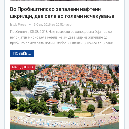
Во Пробиштипско запалени нафтени
шкрилци, две села во големи исчекувања
Istok Press
5 Сеп, 2018 во 20:51 часот.
Пробиштип, 05.08.2018 Чад, пламени со синоцрвена боја, гас со
непријатен мирис цела недела не им дава мир на жителите од
пробиштипските села Долни Стубол и Плешенци кои се лоцирани…
ПОВЕЌЕ ...
МАКЕДОНИЈА