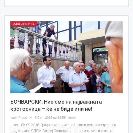
МАКЕДОНИЈА
БОЧВАРСКИ: Ние сме на најважната
крстосница – ќе не биде или не!
Istok Press
8 Сеп, 2018 во 12:55 часот.
Штип, 08.09.2018 Градоначалникот на Штип и потпретседател на
владеачката СДСМ Благој Бочварски прво им го честиташе на