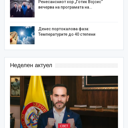
Ренесансниот хор „Готик Војсис“
вечерва на програмата на…
Денес портокалова фаза:
Температурите до 40 степени
Неделен актуел
СВЕТ