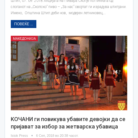
Штип, 07. 09. 2018 Акцијата на Пивара Скопје поттикната од
слоганот на „Скопско” пиво – „За нас” овојпат ги израдува штипјани.
Имено, Општина Штип доби нов, модерен летниковец,…
ПОВЕЌЕ ...
МАКЕДОНИЈА
KOЧАНИ ги повикува убавите девојки да се
пријават за избор за жетварска убавица
Istok Press
6 Сеп, 2018 во 20:38 часот.