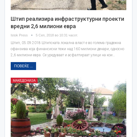
Штип реализира инфраструктурни проекти
вредни 2,6 милиони евра
Istok Press
5 Сеп, 2018 во 10:31 часот.
Штип, 05.09.2018 Штипската локална власт е во голема градежна
офанзива која финансиски тежи над 160 милиони денари, односно
2,6 милиони евра. Се уредуваат и асфалтираат улици на кои…
ПОВЕЌЕ ...
МАКЕДОНИЈА