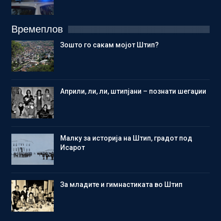
Времеплов
Зошто го сакам мојот Штип?
Aприли, ли, ли, штипјани – познати шегаџии
Малку за историја на Штип, градот под
Исарот
Зa младите и гимнастиката во Штип