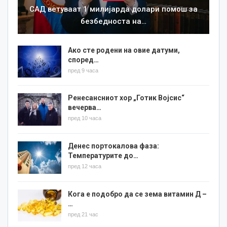
САД ветуваат 1 милијарда долари помош за
безбедноста на…
Ако сте родени на овие датуми,
според…
пред 9 часа
Ренесансниот хор „Готик Војсис“
вечерва…
пред 10 часа
Денес портокалова фаза:
Температурите до…
пред 12 часа
Кога е подобро да се зема витамин Д –
…
пред 21 час