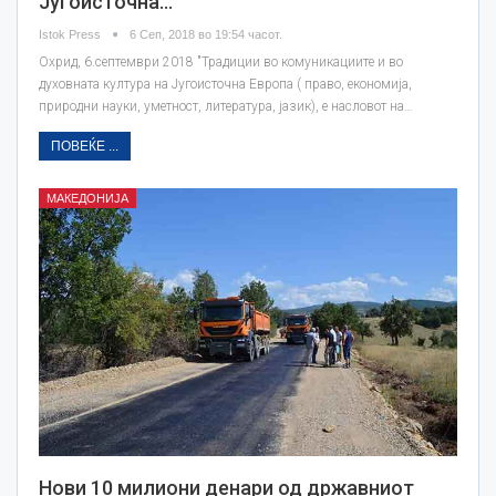
Југоисточна…
Istok Press
6 Сеп, 2018 во 19:54 часот.
Охрид, 6.септември 2018 "Традиции во комуникациите и во
духовната култура на Југоисточна Европа ( право, економија,
природни науки, уметност, литература, јазик), е насловот на…
ПОВЕЌЕ ...
МАКЕДОНИЈА
Нови 10 милиони денари од државниот