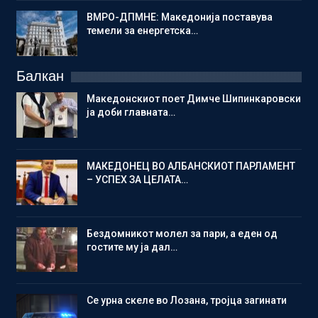
ВМРО-ДПМНЕ: Македонија поставува
темели за енергетска…
Балкан
Македонскиот поет Димче Шипинкаровски
ја доби главната…
МАКЕДОНЕЦ ВО АЛБАНСКИОТ ПАРЛАМЕНТ
– УСПЕХ ЗА ЦЕЛАТА…
Бездомникот молел за пари, а еден од
гостите му ја дал…
Се урна скеле во Лозана, тројца загинати