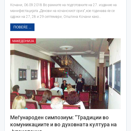
Кочани, 06.09.2018 Во рамките на подготовките на 27. издание на
манифестацијата „Денови на кочанскиот ориз“,кое годинава ќе се
одржи на 27, 28 и 29 септември, Општина Кочани како…
ПОВЕЌЕ ...
МАКЕДОНИЈА
Меѓународен симпозиум: “Традиции во
комуникациите и во духовната култура на