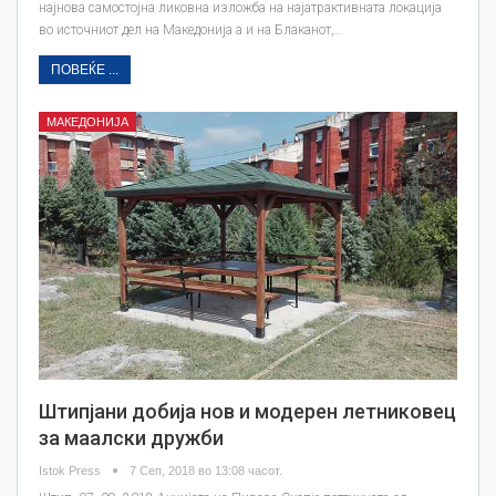
најнова самостојна ликовна изложба на најатрактивната локација
во источниот дел на Македонијa a и на Блаканот,…
ПОВЕЌЕ ...
МАКЕДОНИЈА
Штипјани добија нов и модерен летниковец
за маалски дружби
Istok Press
7 Сеп, 2018 во 13:08 часот.