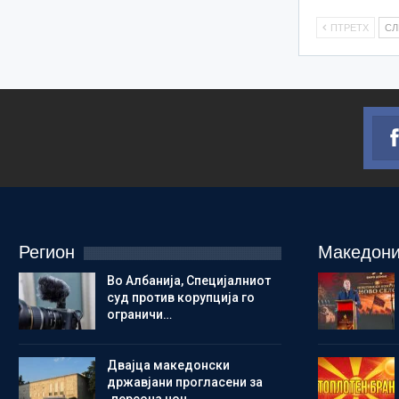
ПТРЕТХ
С
Регион
Македони
Во Албанија, Специјалниот
суд против корупција го
ограничи…
Двајца македонски
државјани прогласени за