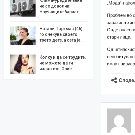
Клима-уредите веќе
„Мода“-најго
не се доволни:
Научниците бараат…
Проблем во о
заразила хиг
Натали Портман (46)
Овде опаснос
го очекува своето
стари лица.
трето дете, а сега ја…
Од штипскиот
непочитување
Колку и да се трудите,
не можете да ги
имаат вирусо
излажете: Овие…
Споде