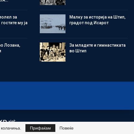
АТА…
молел за
Малку за историја на Штип,
 гостите му ја
градот под Исарот
во Лозана,
Зa младите и гимнастиката
и
во Штип
и колачиња.
Прифаќам
Повеќе