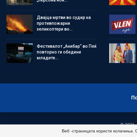
„персона нон…
Двајца мртви во судир на
противпожарни
хеликоптери во…
Фестивалот „Анибар“ во Пеќ
повторно ги обедини
младите…
По
© 2026 -
Веб -страницата користи колачиња. 