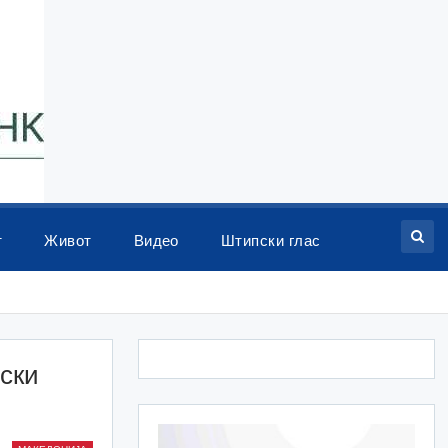
т
Живот
Видео
Штипски глас
ски