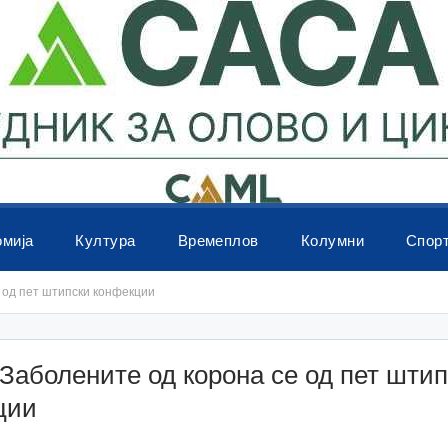
омија
Култура
Времеплов
Колумни
Спор
 од пет штипски конфекции
аболените од корона се од пет штип
ции