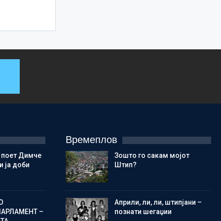
Времеплов
 поет Димче
Зошто го сакам мојот
 ја доби
Штип?
О
Aприли, ли, ли, штипјани –
ПАРЛАМЕНТ –
познати шегаџии