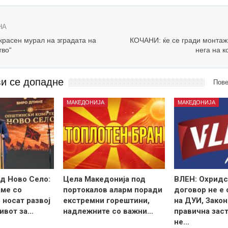
НА
расен мурал на зградата на
КОЧАНИ: ќе се гради монтаж
тво“
нега на 
ви се допадне
Пове
МАКЕДОНИЈА
МАКЕДОНИЈА
д Ново Село:
Цела Македонија под
ВЛЕН: Охридс
ме со
портокалов аларм поради
договор не е
 носат развој
екстремни горештини,
на ДУИ, Закон
ивот за…
надлежните со важни…
правична зас
не…