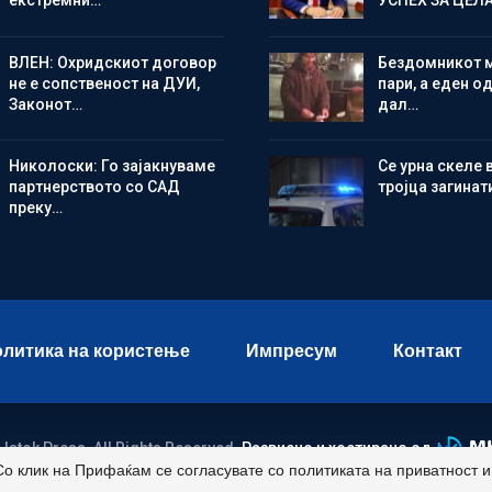
екстремни…
УСПЕХ ЗА ЦЕЛ
ВЛЕН: Охридскиот договор
Бездомникот 
не е сопственост на ДУИ,
пари, а еден од
Законот…
дал…
Николоски: Го зајакнуваме
Се урна скеле 
партнерството со САД
тројца загинат
преку…
литика на користење
Импресум
Контакт
 Istok Press. All Rights Reserved.
Развиено и хостирано од
Со клик на Прифаќам се согласувате со политиката на приватност 