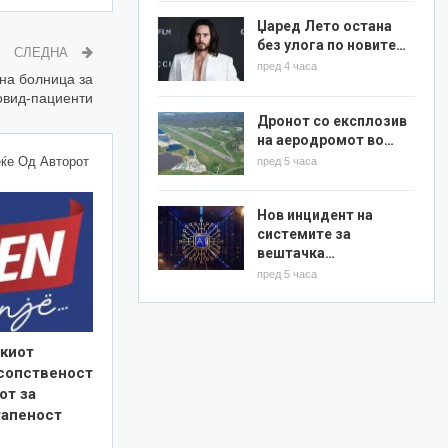
Џаред Лето остана
без улога по новите…
СЛЕДНА
пред 4 часа
на болница за
ковид-пациенти
Дронот со експлозив
на аеродромот во…
ќе Од Авторот
пред 5 часа
Нов инцидент на
системите за
вештачка…
пред 5 часа
киот
 сопственост
от за
тапеност