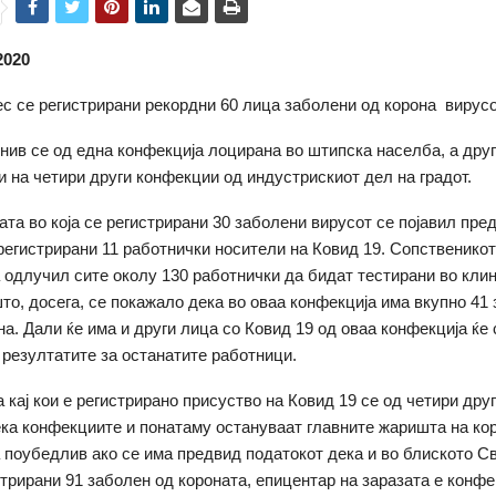
2020
с се регистрирани рекордни 60 лица заболени од корона вирусо
нив се од една конфекција лоцирана во штипска населба, а дру
и на четири други конфекции од индустрискиот дел на градот.
ата во која се регистрирани 30 заболени вирусот се појавил пре
 регистрирани 11 работнички носители на Ковид 19. Сопственикот
 одлучил сите околу 130 работнички да бидат тестирани во кли
то, досега, се покажало дека во оваа конфекција има вкупно 41
а. Дали ќе има и други лица со Ковид 19 од оваа конфекција ќе 
т резултатите за останатите работници.
а кај кои е регистрирано присуство на Ковид 19 се од четири дру
ека конфекциите и понатаму остануваат главните жаришта на кор
 поубедлив ако се има предвид податокот дека и во блиското С
стрирани 91 заболен од короната, епицентар на заразата е конфе