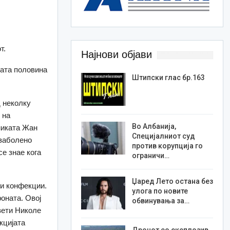
т.
Најнови објави
гата половина
Штипски глас бр.163
д неколку
 на
Во Албанија,
никата Жан
Специјалниот суд
 заболено
против корупција го
се знае кога
ограничи…
Џаред Лето остана без
ги конфекции.
улога по новите
оната. Овој
обвинувања за…
вети Николе
кцијата
Дронот со експлозив