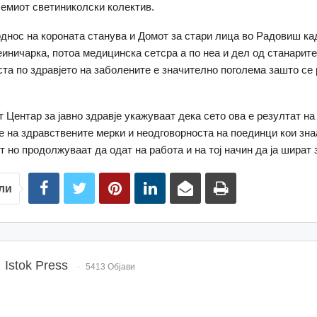
лемиот светиниколски колектив.
днос на короната станува и Домот за стари лица во Радовиш ка
еиничарка, потоа медицинска сетсра а по неа и дел од станарите
та по здравјето на заболените е значително поголема зашто се 
 Центар за јавно здравје укажуваат дека сето ова е резултат на
 на здравствените мерки и неодговорноста на поединци кои знаа
т но продолжуваат да одат на работа и на тој начин да ја шират 
ли
Istok Press
5413 Објави