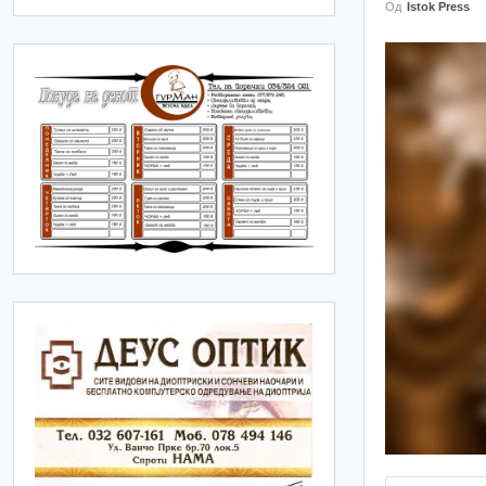
Од
Istok Press