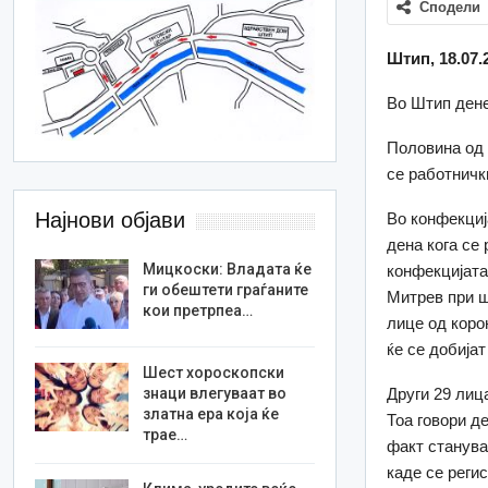
Сподели
Штип, 18.07.
Во Штип дене
Половина од 
се работничк
Најнови објави
Во конфекциј
дена кога се
Мицкоски: Владата ќе
конфекцијата
ги обештети граѓаните
Митрев при ш
кои претрпеа…
лице од корон
ќе се добија
Шест хороскопски
знаци влегуваат во
Други 29 лиц
златна ера која ќе
Тоа говори д
трае…
факт станува
каде се реги