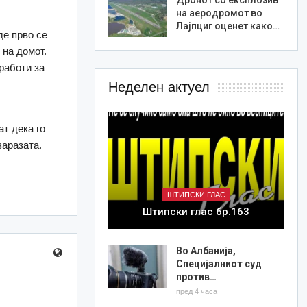
на аеродромот во
Лајпциг оценет како…
де прво се
 на домот.
работи за
Неделен актуел
т дека го
заразата.
ШТИПСКИ ГЛАС
Штипски глас бр.163
Во Албанија,
Специјалниот суд
против…
пред 4 часа