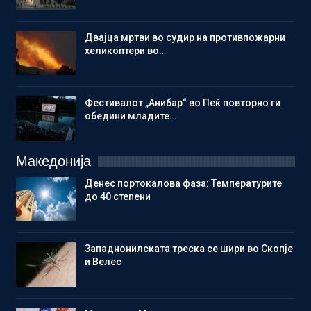
Двајца мртви во судир на противпожарни
хеликоптери во…
Фестивалот „Анибар“ во Пеќ повторно ги
обедини младите…
Македонија
Денес портокалова фаза: Температурите
до 40 степени
Западнонилската треска се шири во Скопје
и Велес