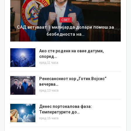
СВЕТ
САД ветуваат 1 милијарда долари помош за
безбедноста на…
Ако сте родени на овие датуми,
според…
пред 11 часа
Ренесансниот хор „Готик Војсис“
вечерва…
пред 13 часа
Денес портокалова фаза:
Температурите до…
пред 15 часа