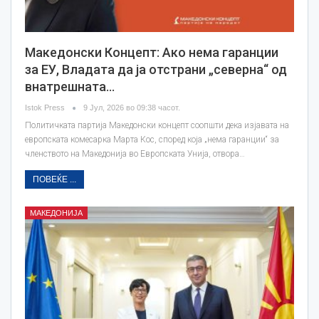
Македонски Концепт: Ако нема гаранции
за ЕУ, Владата да ја отстрани „северна“ од
внатрешната…
Istok Press
9 Јул, 2026 во 09:38 часот.
Политичката партија Македонски концепт соопшти дека изјавата на
европската комесарка Марта Кос, според која „нема гаранции“ за
членството на Македонија во Европската Унија, отвора…
ПОВЕЌЕ ...
МАКЕДОНИЈА