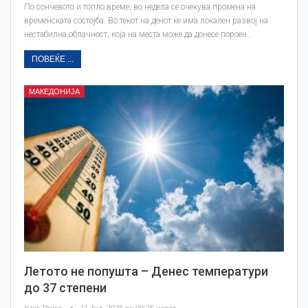
По сончевото и топло време, во недела се очекува промена на
временската состојба. Во текот на денот ќе има локален развој на
нестабилна облачност, која на места може да донесе пороен…
ПОВЕЌЕ ...
МАКЕДОНИЈА
Летото не попушта – Денес температури
до 37 степени
Istok Press
11 Јул, 2026 во 09:25 часот.