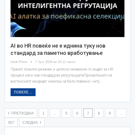
AI во HR повеќе не е иднина туку нов
стандард за паметно вработување
Istok Press
7 Јул, 2026 во 15:11 часот.
Првиот локално развиен и целосно независен AI модел за HR
процеси носи нов стандард во регрутацијатаПронаоѓањето на
вистинскиот кандидат никогаш не било поважно ниту…
ПОВЕЌЕ ...
ПРЕТХОДНА
1
…
5
6
7
8
9
…
357
СЛЕДНА