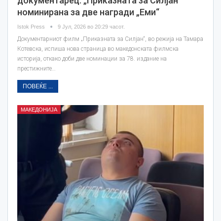
документарец: „Приказната за Силјан“
номинирана за две награди „Еми“
Istok Press
9 Јул, 2026 во 20:29 часот.
Документарниот филм „Приказната за Силјан“, во режија на Тамара
Котевска, испиша нова страница во македонската филмска
историја, откако доби две номинации за 78. издание на
престижните…
ПОВЕЌЕ ...
МАКЕДОНИЈА