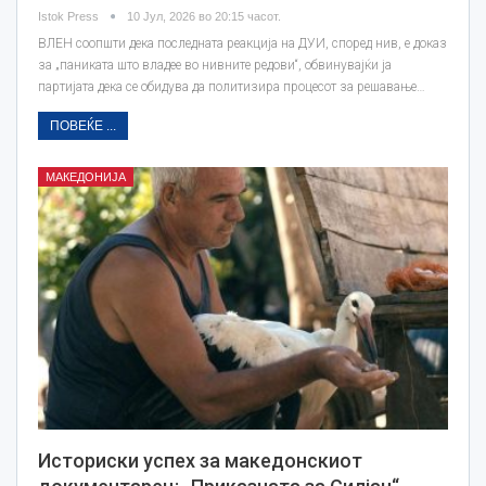
Istok Press
10 Јул, 2026 во 20:15 часот.
ВЛЕН соопшти дека последната реакција на ДУИ, според нив, е доказ
за „паниката што владее во нивните редови“, обвинувајќи ја
партијата дека се обидува да политизира процесот за решавање…
ПОВЕЌЕ ...
МАКЕДОНИЈА
Историски успех за македонскиот