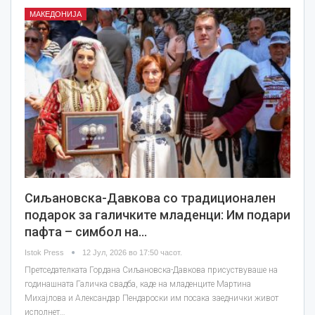
МАКЕДОНИЈА
Сиљановска-Давкова со традиционален
подарок за галичките младенци: Им подари
пафта – симбол на…
Istok Press
12 Јул, 2026 во 17:50 часот.
Претседателката Гордана Сиљановска-Давкова присуствуваше на
годинашната Галичка свадба, каде на младенците Мартина
Михајлова и Александар Пендароски им посака заеднички живот
исполнет…