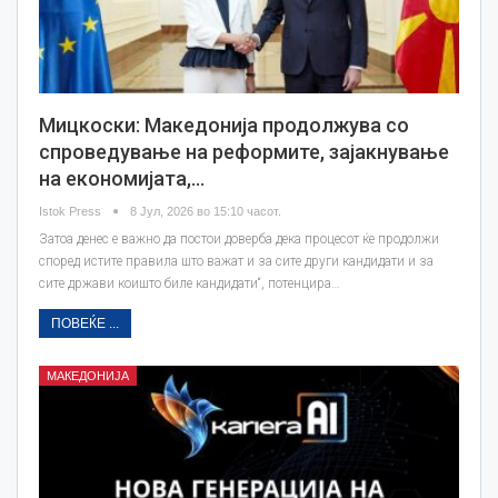
Мицкоски: Македонија продолжува со
спроведување на реформите, зајакнување
на економијата,…
Istok Press
8 Јул, 2026 во 15:10 часот.
Затоа денес е важно да постои доверба дека процесот ќе продолжи
според истите правила што важат и за сите други кандидати и за
сите држави коишто биле кандидати“, потенцира…
ПОВЕЌЕ ...
МАКЕДОНИЈА