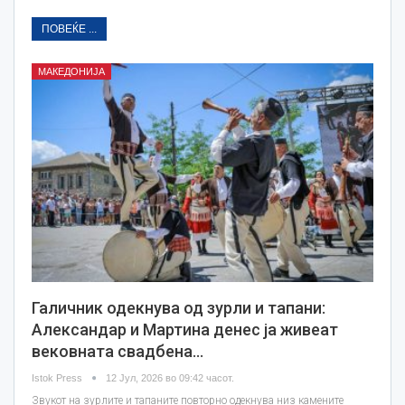
ПОВЕЌЕ ...
МАКЕДОНИЈА
Галичник одекнува од зурли и тапани:
Александар и Мартина денес ја живеат
вековната свадбена…
Istok Press
12 Јул, 2026 во 09:42 часот.
Звукот на зурлите и тапаните повторно одекнува низ камените