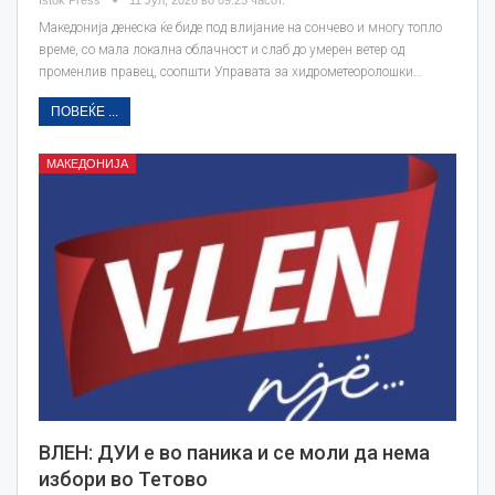
Македонија денеска ќе биде под влијание на сончево и многу топло
време, со мала локална облачност и слаб до умерен ветер од
променлив правец, соопшти Управата за хидрометеоролошки…
ПОВЕЌЕ ...
МАКЕДОНИЈА
ВЛЕН: ДУИ е во паника и се моли да нема
избори во Тетово