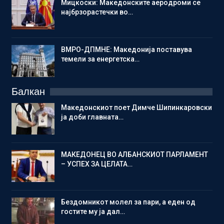
Мицкоски: Македонските аеродроми се
најбрзорастечки во…
ВМРО-ДПМНЕ: Македонија поставува
темели за енергетска…
Балкан
Македонскиот поет Димче Шипинкаровски
ја доби главната…
МАКЕДОНЕЦ ВО АЛБАНСКИОТ ПАРЛАМЕНТ
– УСПЕХ ЗА ЦЕЛАТА…
Бездомникот молел за пари, а еден од
гостите му ја дал…