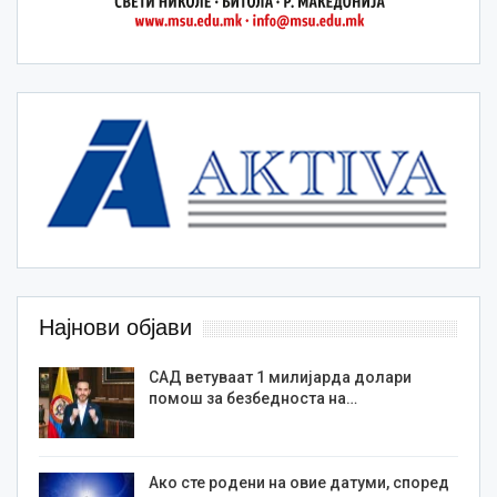
Најнови објави
САД ветуваат 1 милијарда долари
помош за безбедноста на…
Ако сте родени на овие датуми, според