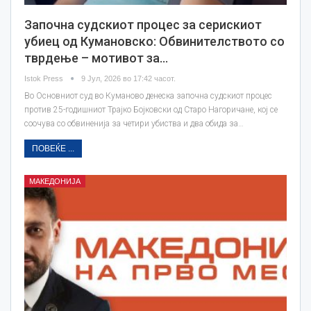
Започна судскиот процес за серискиот
убиец од Кумановско: Обвинителството со
тврдење – мотивот за…
Istok Press
9 Јул, 2026 во 17:42 часот.
Во Основниот суд во Куманово денеска започна судскиот процес
против 25-годишниот Трајко Бојковски од Старо Нагоричане, кој се
соочува со обвиненија за четири убиства и два обида за…
ПОВЕЌЕ ...
МАКЕДОНИЈА