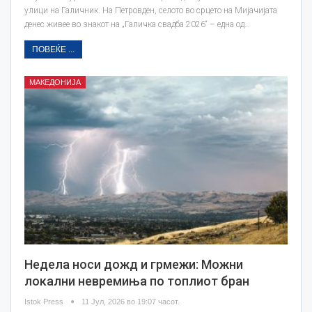
улици на Галичник. На Петровден, селото во срцето на Мијачијата
денес живее во знакот на „Галичка свадба 2026“ – една од…
ПОВЕЌЕ ...
МАКЕДОНИЈА
Недела носи дожд и грмежи: Можни
локални невремиња по топлиот бран
Istok Press
11 Јул, 2026 во 19:07 часот.