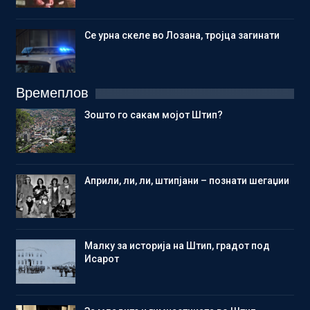
Се урна скеле во Лозана, тројца загинати
Времеплов
Зошто го сакам мојот Штип?
Aприли, ли, ли, штипјани – познати шегаџии
Малку за историја на Штип, градот под
Исарот