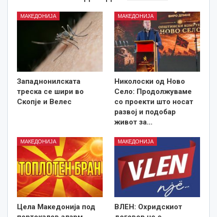
МАКЕДОНИЈА
МАКЕДОНИЈА
Западнонилската
Николоски од Ново
треска се шири во
Село: Продолжуваме
Скопје и Велес
со проекти што носат
развој и подобар
живот за…
МАКЕДОНИЈА
МАКЕДОНИЈА
Цела Македонија под
ВЛЕН: Охридскиот
портокалов аларм
договор не е