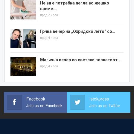
Не ви е потребна пегла во жешко
време:…
пред 2 часа
Грчка вечер на „Охридско лето“ со…
пред 4 часа
Магична вечер со светски познатиот…
пред 4 часа
Facebook
Istokpress
Join us on Facebook
Join us on Twitter