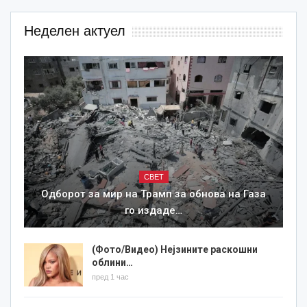
Неделен актуел
СВЕТ
Одборот за мир на Трамп за обнова на Газа
го издаде…
(Фото/Видео) Нејзините раскошни
облини…
пред 1 час