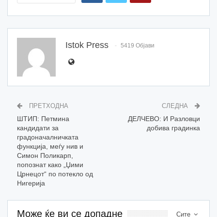
Istok Press
5419 Објави
ПРЕТХОДНА
СЛЕДНА
ШТИП: Петмина
ДЕЛЧЕВО: И Разловци
кандидати за
добива градинка
градоначалничката
функција, меѓу нив и
Симон Поликарп,
попознат како „Џими
Црнецот“ по потекло од
Нигерија
Може ќе ви се допадне
Сите