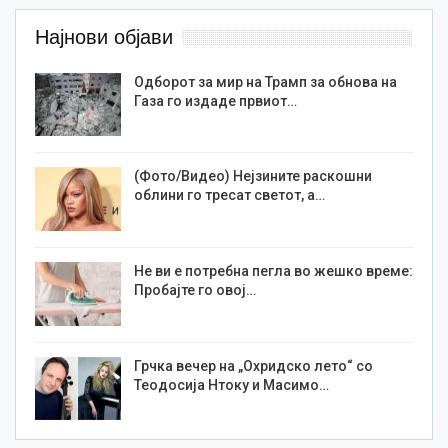
Најнови објави
Одборот за мир на Трамп за обнова на
Газа го издаде првиот…
(Фото/Видео) Нејзините раскошни
облини го тресат светот, а…
Не ви е потребна пегла во жешко време:
Пробајте го овој…
Грчка вечер на „Охридско лето“ со
Теодосија Нтоку и Масимо…