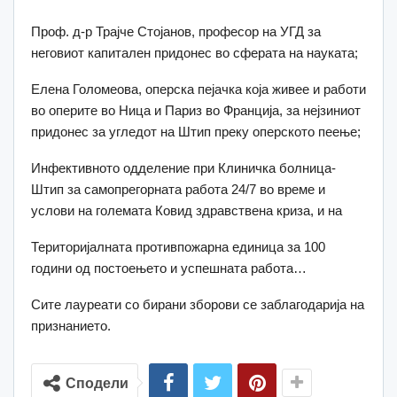
Проф. д-р Трајче Стојанов, професор на УГД за
неговиот капитален придонес во сферата на науката;
Елена Голомеова, оперска пејачка која живее и работи
во оперите во Ница и Париз во Франција, за нејзиниот
придонес за угледот на Штип преку оперското пеење;
Инфективното одделение при Клиничка болница-
Штип за самопрегорната работа 24/7 во време и
услови на големата Ковид здравствена криза, и на
Територијалната противпожарна единица за 100
години од постоењето и успешната работа…
Сите лауреати со бирани зборови се заблагодарија на
признанието.
Сподели