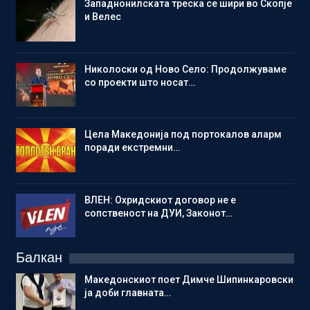
Западнонилската треска се шири во Скопје
и Велес
Николоски од Ново Село: Продолжуваме
со проекти што носат…
Цела Македонија под портокалов аларм
поради екстремни…
ВЛЕН: Охридскиот договор не е
сопственост на ДУИ, Законот…
Балкан
Македонскиот поет Димче Шипинкаровски
ја доби главната…