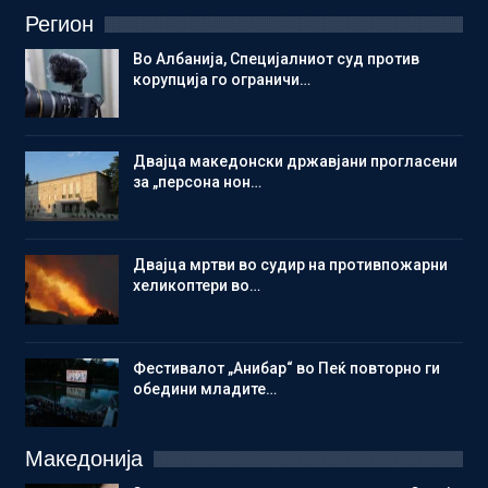
Регион
Во Албанија, Специјалниот суд против
корупција го ограничи…
Двајца македонски државјани прогласени
за „персона нон…
Двајца мртви во судир на противпожарни
хеликоптери во…
Фестивалот „Анибар“ во Пеќ повторно ги
обедини младите…
Македонија