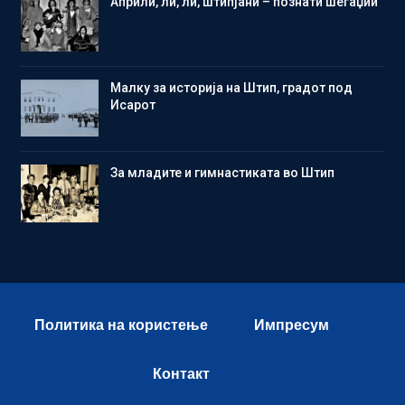
Aприли, ли, ли, штипјани – познати шегаџии
Малку за историја на Штип, градот под
Исарот
Зa младите и гимнастиката во Штип
Политика на користење
Импресум
Контакт