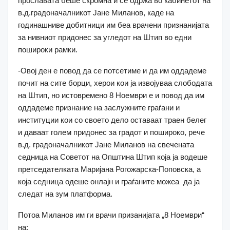
прославата беше скромна и се одржа во кабинетот на
в.д.градоначалникот Јане Миланов, каде на
годинашниве добитници им беа врачени признанијата
за нивниот придонес за угледот на Штип во едни
пошироки рамки.
-Овој ден е повод да се потсетиме и да им оддадеме
почит на сите борци, херои кои ја извојуваа слободата
на Штип, но истовремено 8 Ноември е и повод да им
оддадеме признание на заслужните граѓани и
институции кои со своето дело оставаат траен белег
и даваат голем придонес за градот и пошироко, рече
в.д. градоначалникот Јане Миланов на свечената
седница на Советот на Општина Штип која ја водеше
претседателката Маријана Рогожарска-Поповска, а
која седница одеше онлајн и граѓаните можеа да ја
следат на зум платформа.
Потоа Миланов им ги врачи призанијата „8 Ноември“
на: