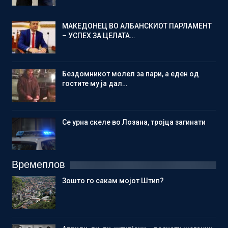
МАКЕДОНЕЦ ВО АЛБАНСКИОТ ПАРЛАМЕНТ
– УСПЕХ ЗА ЦЕЛАТА…
Бездомникот молел за пари, а еден од
гостите му ја дал…
Се урна скеле во Лозана, тројца загинати
Времеплов
Зошто го сакам мојот Штип?