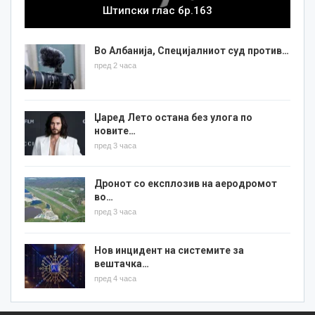
Штипски глас бр.163
Во Албанија, Специјалниот суд против…
пред 2 часа
Џаред Лето остана без улога по
новите…
пред 3 часа
Дронот со експлозив на аеродромот
во…
пред 3 часа
Нов инцидент на системите за
вештачка…
пред 4 часа