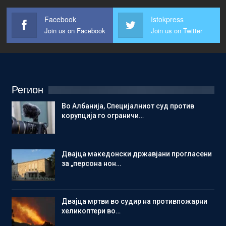
Facebook
Istokpress
Join us on Facebook
Join us on Twitter
Регион
Во Албанија, Специјалниот суд против
корупција го ограничи…
Двајца македонски државјани прогласени
за „персона нон…
Двајца мртви во судир на противпожарни
хеликоптери во…