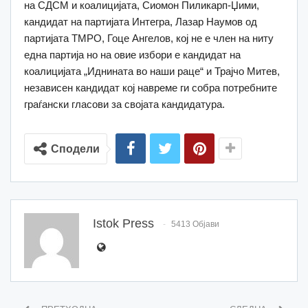
на СДСМ и коалицијата, Сиомон Пиликарп-Џими,
кандидат на партијата Интегра, Лазар Наумов од
партијата ТМРО, Гоце Ангелов, кој не е член на ниту
една партија но на овие избори е кандидат на
коалицијата „Иднината во наши раце“ и Трајчо Митев,
независен кандидат кој навреме ги собра потребните
граѓански гласови за својата кандидатура.
Сподели
Istok Press
5413 Објави