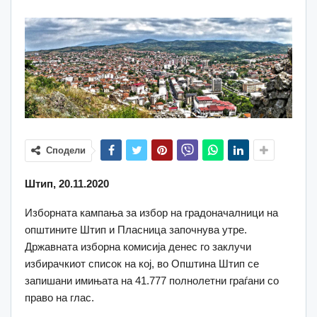
Сподели
Штип, 20.11.2020
Изборната кампања за избор на градоначалници на
општините Штип и Пласница започнува утре.
Државнaта изборна комисија денес го заклучи
избирачкиот список на кој, во Општина Штип се
запишани имињата на 41.777 полнолетни граѓани со
право на глас.