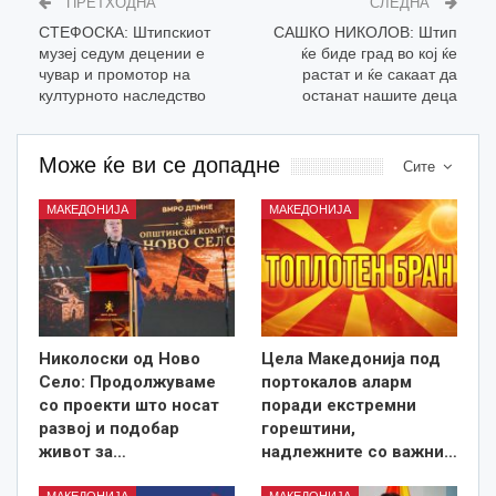
ПРЕТХОДНА
СЛЕДНА
СТЕФОСКА: Штипскиот
САШКО НИКОЛОВ: Штип
музеј седум децении е
ќе биде град во кој ќе
чувар и промотор на
растат и ќе сакаат да
културното наследство
останат нашите деца
Може ќе ви се допадне
Сите
МАКЕДОНИЈА
МАКЕДОНИЈА
Николоски од Ново
Цела Македонија под
Село: Продолжуваме
портокалов аларм
со проекти што носат
поради екстремни
развој и подобар
горештини,
живот за…
надлежните со важни…