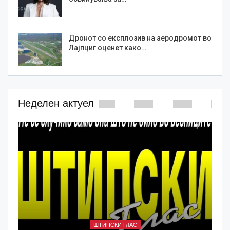
Дронот со експлозив на аеродромот во
Лајпциг оценет како…
Неделен актуел
ШТИПСКИ ГЛАС