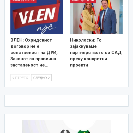
МАКЕДОНИЈА
МАКЕДОНИЈА
ВЛЕН: Охридскиот
Николоски: Го
договор не е
зајакнуваме
сопственост на ДУИ,
партнерството со САД
Законот за правична
преку конкретни
застапеност не…
проекти
ПТРЕТХ
СЛЕДНО