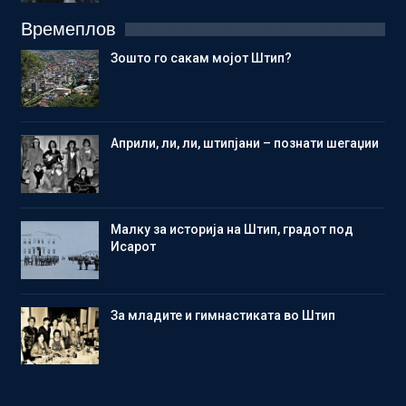
Времеплов
Зошто го сакам мојот Штип?
Aприли, ли, ли, штипјани – познати шегаџии
Малку за историја на Штип, градот под
Исарот
Зa младите и гимнастиката во Штип