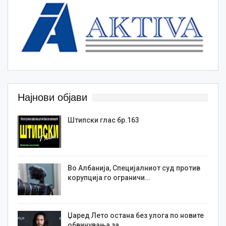
Најнови објави
Штипски глас бр.163
Во Албанија, Специјалниот суд против
корупција го ограничи…
Џаред Лето остана без улога по новите
обвинувања за…