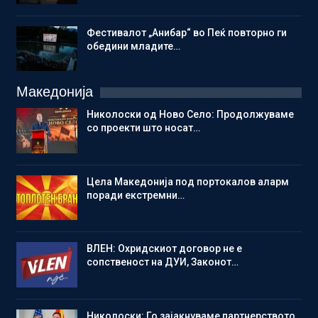
Фестивалот „Анибар“ во Пеќ повторно ги
обедини младите…
Македонија
Николоски од Ново Село: Продолжуваме
со проекти што носат…
Цела Македонија под портокалов аларм
поради екстремни…
ВЛЕН: Охридскиот договор не е
сопственост на ДУИ, Законот…
Николоски: Го зајакнуваме партнерството