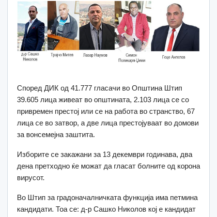
Според ДИК од 41.777 гласачи во Општина Штип
39.605 лица живеат во општината, 2.103 лица се со
привремен престој или се на работа во странство, 67
лица се во затвор, а две лица престојуваат во домови
за вонсемејна заштита.
Изборите се закажани за 13 декември годинава, два
дена претходно ќе можат да гласат болните од корона
вирусот.
Во Штип за градоначалничката функција има петмина
кандидати. Тоа се: д-р Сашко Николов кој е кандидат