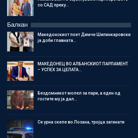
со САД преку…
Балкан
Македонскиот поет Димче Шипинкаровски
ја доби главната…
МАКЕДОНЕЦ ВО АЛБАНСКИОТ ПАРЛАМЕНТ
– УСПЕХ ЗА ЦЕЛАТА…
Бездомникот молел за пари, а еден од
гостите му ја дал…
Се урна скеле во Лозана, тројца загинати