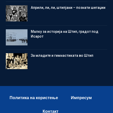
Aприли, ли, ли, штипјани – познати шегаџии
Малку за историја на Штип, градот под
Исарот
Зa младите и гимнастиката во Штип
Политика на користење
Импресум
Контакт