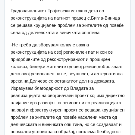
Градоначалникот Трајковски истакна дека со
реконструкцијата на патниот правец с.Бигла-Виница
се решава круцијален проблем за жителите од повеќе
села од делчевската и виничката општина.
-Не треба да зборувам колку е важна
реконструкцијата на овој регионален пат и кои се
придобивките од реконструираниот и проширен
коловоз, бидејќи жителите од овој регион добро знаат
дека овој регионален пат е, всушност, и алтернативна
врска на Делчево со останатиот дел на државата.
Изразувам благодарност до Владата за
реализацијата на овој значаен проект кој има директно
влијание врз развојот на регионот и со реализацијата
на овој инфраструктурен проект се решава круцијален
проблем за жителите од повеќе населени места од
делчевската и виничката општина, но се создаваат и
нормални услови за сообраќај, поголема безбедност