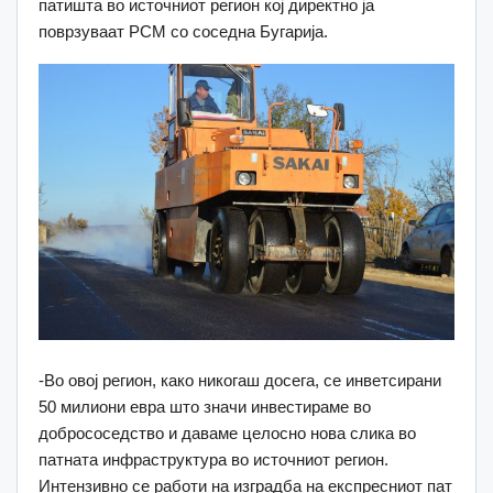
патишта во источниот регион кој директно ја
поврзуваат РСМ со соседна Бугарија.
-Во овој регион, како никогаш досега, се инветсирани
50 милиони евра што значи инвестираме во
добрососедство и даваме целосно нова слика во
патната инфраструктура во источниот регион.
Интензивно се работи на изградба на експресниот пат