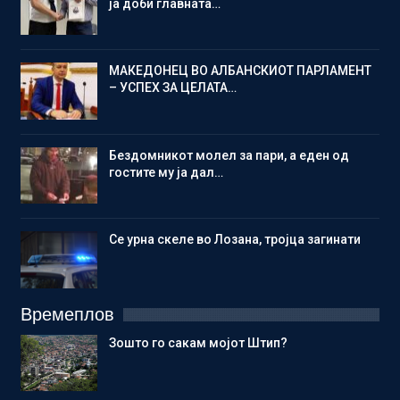
ја доби главната…
МАКЕДОНЕЦ ВО АЛБАНСКИОТ ПАРЛАМЕНТ
– УСПЕХ ЗА ЦЕЛАТА…
Бездомникот молел за пари, а еден од
гостите му ја дал…
Се урна скеле во Лозана, тројца загинати
Времеплов
Зошто го сакам мојот Штип?