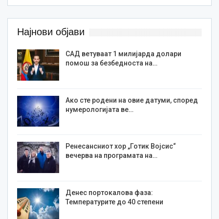
Најнови објави
САД ветуваат 1 милијарда долари
помош за безбедноста на…
Ако сте родени на овие датуми, според
нумерологијата ве…
Ренесансниот хор „Готик Војсис“
вечерва на програмата на…
Денес портокалова фаза:
Температурите до 40 степени