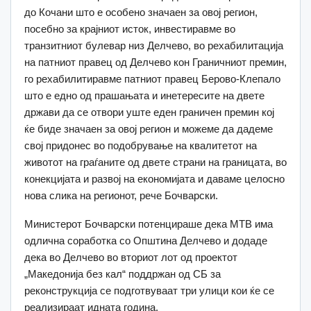
до Кочани што е особено значаен за овој регион,
посебно за крајниот исток, инвестиравме во
транзитниот булевар низ Делчево, во рехабилитација
на патниот правец од Делчево кон Граничниот премин,
го рехабилитиравме патниот правец Берово-Клепало
што е едно од прашањата и инетересите на двете
држави да се отвори уште еден граничен премин кој
ќе биде значаен за овој регион и можеме да дадеме
свој придонес во подобрување на квалитетот на
животот на граѓаните од двете страни на границата, во
конекцијата и развој на економијата и даваме целосно
нова слика на регионот, рече Бочварски.
Министерот Бочварски потенцираше дека МТВ има
одлична соработка со Општина Делчево и додаде
дека во Делчево во вториот лот од проектот
„Македонија без кал“ поддржан од СБ за
реконструкција се подготвуваат три улици кои ќе се
реализираат идната година.