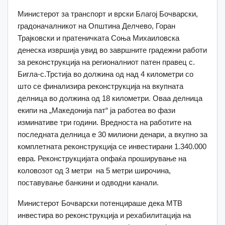
Министерот за транспорт и врски Благој Бочварски,
градоначалникот на Општина Делчево, Горан
Трајковски и пратеничката Соња Михаиловска
денеска извршија увид во завршните градежни работи
за реконструкција на регионалниот патен правец с.
Бигла-с.Трстија во должина од над 4 километри со
што се финализира реконструкција на вкупната
делница во должина од 18 километри. Оваа делница
екипи на „Македонија пат“ ја работеа во фази
изминативе три години. Вредноста на работите на
последната делница е 30 милиони денари, а вкупно за
комплетната реконструкција се инвестирани 1.340.000
евра. Реконструкцијата опфаќа проширување на
коловозот од 3 метри на 5 метри широчина,
поставување банкини и одводни канали.
Министерот Бочварски потенцираше дека МТВ
инвестира во реконструкција и рехабилитација на