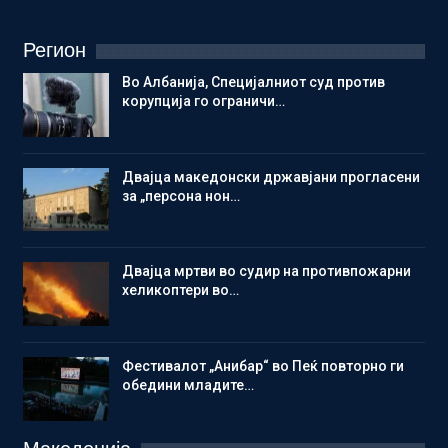
Регион
Во Албанија, Специјалниот суд против
корупција го ограничи…
Двајца македонски државјани прогласени
за „персона нон…
Двајца мртви во судир на противпожарни
хеликоптери во…
Фестивалот „Анибар“ во Пеќ повторно ги
обедини младите…