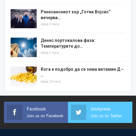
Ренесансниот хор „Готик Војсис“
вечерва…
пред 2 часа
Денес портокалова фаза:
Температурите до…
пред 4 часа
Кога е подобро да се зема витамин Д –
…
пред 13 часа
Facebook
Istokpress
Join us on Facebook
Join us on Twitter