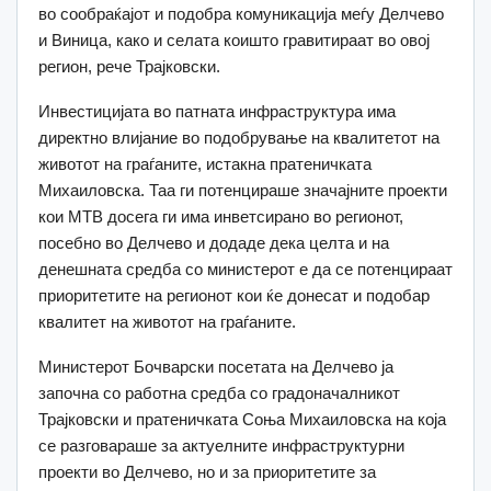
во сообраќајот и подобра комуникација меѓу Делчево
и Виница, како и селата коишто гравитираат во овој
регион, рече Трајковски.
Инвестицијата во патната инфраструктура има
директно влијание во подобрување на квалитетот на
животот на граѓаните, истакна пратеничката
Михаиловска. Таа ги потенцираше значајните проекти
кои МТВ досега ги има инветсирано во регионот,
посебно во Делчево и додаде дека целта и на
денешната средба со министерот е да се потенцираат
приоритетите на регионот кои ќе донесат и подобар
квалитет на животот на граѓаните.
Министерот Бочварски посетата на Делчево ја
започна со работна средба со градоначалникот
Трајковски и пратеничката Соња Михаиловска на која
се разговараше за актуелните инфраструктурни
проекти во Делчево, но и за приоритетите за