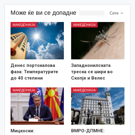
Може ќе ви се допадне
Сите
МАКЕДОНИЈА
МАКЕДОНИЈА
Денес портокалова
Западнонилската
фаза: Температурите
треска се шири во
до 40 степени
Скопје и Велес
МАКЕДОНИЈА
МАКЕДОНИЈА
Мицкоски:
ВМРО-ДПМНЕ: