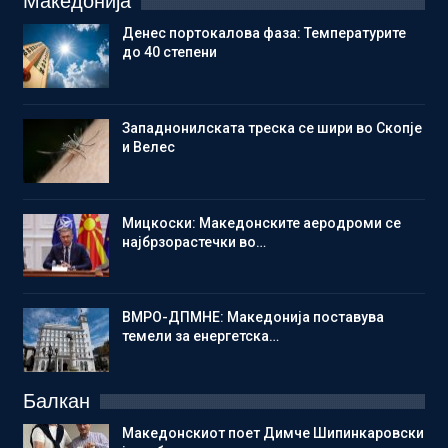
Македонија
Денес портокалова фаза: Температурите
до 40 степени
Западнонилската треска се шири во Скопје
и Велес
Мицкоски: Македонските аеродроми се
најбрзорастечки во…
ВМРО-ДПМНЕ: Македонија поставува
темели за енергетска…
Балкан
Македонскиот поет Димче Шипинкаровски