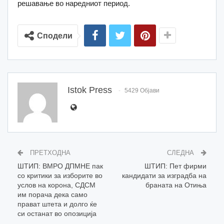
решавање во наредниот период.
Сподели
Istok Press
5429 Објави
ПРЕТХОДНА
СЛЕДНА
ШТИП: ВМРО ДПМНЕ пак
ШТИП: Пет фирми
со критики за изборите во
кандидати за изградба на
услов на корона, СДСМ
браната на Отиња
им порача дека само
прават штета и долго ќе
си останат во опозиција