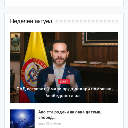
Неделен актуел
СВЕТ
САД ветуваат 1 милијарда долари помош за
безбедноста на…
Ако сте родени на овие датуми,
според…
пред 36 минути