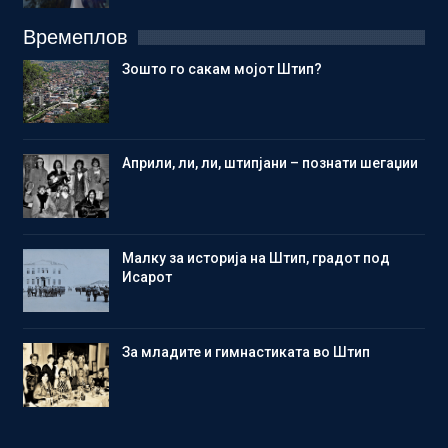
Времеплов
Зошто го сакам мојот Штип?
Aприли, ли, ли, штипјани – познати шегаџии
Малку за историја на Штип, градот под
Исарот
Зa младите и гимнастиката во Штип