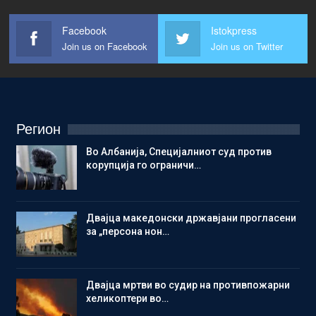
Facebook
Istokpress
Join us on Facebook
Join us on Twitter
Регион
Во Албанија, Специјалниот суд против
корупција го ограничи…
Двајца македонски државјани прогласени
за „персона нон…
Двајца мртви во судир на противпожарни
хеликоптери во…