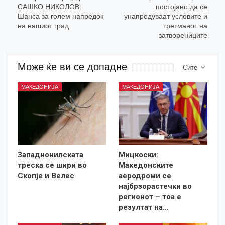
САШКО НИКОЛОВ:
постојано да се
Шанса за голем напредок
унапредуваат условите и
на нашиот град
третманот на
затворениците
Може ќе ви се допадне
Сите
МАКЕДОНИЈА
МАКЕДОНИЈА
Западнонилската
Мицкоски:
треска се шири во
Македонските
Скопје и Велес
аеродроми се
најбрзорастечки во
регионот – тоа е
резултат на…