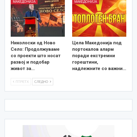
МАКЕДОНИЈА
МАКЕДОНИЈА
Николоски од Ново
Цела Македонија под
Село: Продолжуваме
портокалов аларм
со проекти што носат
поради екстремни
развој и подобар
горештини,
живот за…
надлежните со важни…
ПТРЕТХ
СЛЕДНО