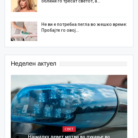
облини го тресат светот, а…
Не ви е потребна пегла во жешко време:
Пробајте го овој…
Неделен актуел
СВЕТ
Најмалку девет мртви во пукање во