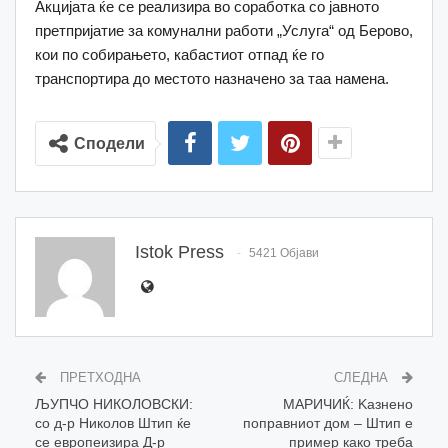
Акцијата ќе се реализира во соработка со јавното
претпријатие за комунални работи „Услуга“ од Берово,
кои по собирањето, кабастиот отпад ќе го
транспортира до местото назначено за таа намена.
Сподели
Istok Press
5421 Објави
ПРЕТХОДНА
СЛЕДНА
ЉУПЧО НИКОЛОВСКИ:
МАРИЧИЌ: Kазнено
со д-р Николов Штип ќе
поправниот дом – Штип е
се европеизира Д-р
пример како треба