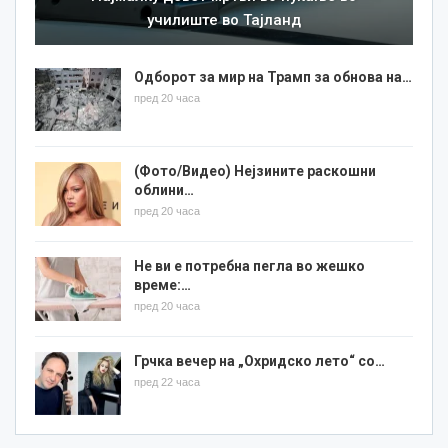
училиште во Тајланд
Одборот за мир на Трамп за обнова на…
пред 20 часа
(Фото/Видео) Нејзините раскошни
облини…
пред 20 часа
Не ви е потребна пегла во жешко
време:…
пред 20 часа
Грчка вечер на „Охридско лето“ со…
пред 22 часа