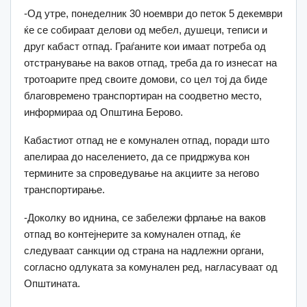
-Од утре, понеделник 30 ноември до петок 5 декември
ќе се собираат делови од мебел, душеци, теписи и
друг кабаст отпад. Граѓаните кои имаат потреба од
отстранување на ваков отпад, треба да го изнесат на
тротоарите пред своите домови, со цел тој да биде
благовремено транспортиран на соодветно место,
информираа од Општина Берово.
Кабастиот отпад не е комунален отпад, поради што
апелираа до населението, да се придржува кон
термините за спроведување на акциите за негово
транспортирање.
-Доколку во иднина, се забележи фрлање на ваков
отпад во контејнерите за комунален отпад, ќе
следуваат санкции од страна на надлежни органи,
согласно одлуката за комунален ред, нагласуваат од
Општината.