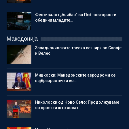
Фестивалот „Анибар“ во Пеќ повторно ги
обедини младите…
Македонија
Западнонилската треска се шири во Скопје
и Велес
Мицкоски: Македонските аеродроми се
најбрзорастечки во…
Николоски од Ново Село: Продолжуваме
со проекти што носат…