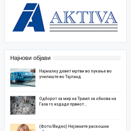
Најнови објави
Најмалку девет мртви во пукање во
училиште во Тајланд
Одборот за мир на Трамп за обнова на
Газа го издаде првиот…
(Фото/Видео) Нејзините раскошни