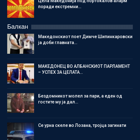
Цела Македонија под портокалов аларм
поради екстремни…
Балкан
Македонскиот поет Димче Шипинкаровски
ја доби главната…
МАКЕДОНЕЦ ВО АЛБАНСКИОТ ПАРЛАМЕНТ
– УСПЕХ ЗА ЦЕЛАТА…
Бездомникот молел за пари, а еден од
гостите му ја дал…
Се урна скеле во Лозана, тројца загинати