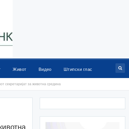
т
Живот
Видео
Штипски глас
иот секретаријат за животна средина
животна