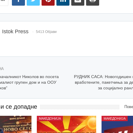
Istok Press
5413 Објави
НА
ачалникот Николов во посета
РУДНИК САСА: Новогодишен 
 малиот групен дом и на ООУ
вработените, пакетчиња за д
хов“
за социјално ран
ви се допадне
Пове
МАКЕДОНИЈА
МАКЕДОНИЈА