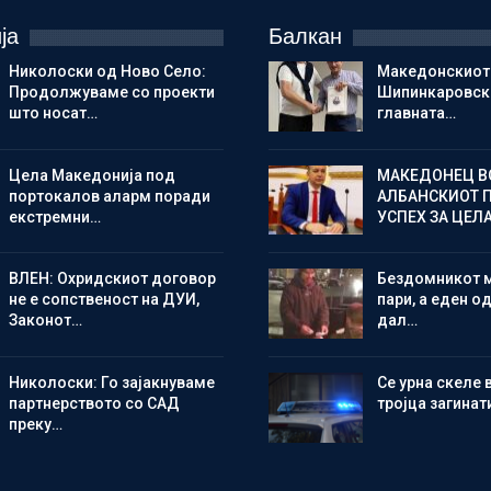
ја
Балкан
Николоски од Ново Село:
Македонскиот
Продолжуваме со проекти
Шипинкаровски
што носат…
главната…
Цела Македонија под
МАКЕДОНЕЦ В
портокалов аларм поради
АЛБАНСКИОТ 
екстремни…
УСПЕХ ЗА ЦЕЛ
ВЛЕН: Охридскиот договор
Бездомникот 
не е сопственост на ДУИ,
пари, а еден од
Законот…
дал…
Николоски: Го зајакнуваме
Се урна скеле 
партнерството со САД
тројца загинат
преку…