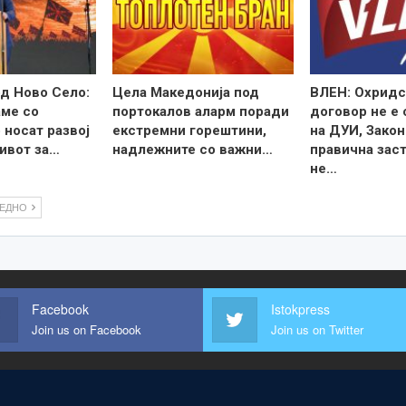
д Ново Село:
Цела Македонија под
ВЛЕН: Охридс
ме со
портокалов аларм поради
договор не е
 носат развој
екстремни горештини,
на ДУИ, Закон
ивот за…
надлежните со важни…
правична зас
не…
ЛЕДНО
Facebook
Istokpress
Join us on Facebook
Join us on Twitter