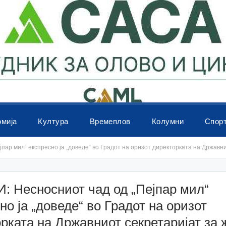
омија
Култура
Времеплов
Колумни
Спор
пар мил“ експресно ја „доведе“ во Градот на оризот директорката на Државн
: Несносниот чад од „Пејпар мил“
но ја „доведе“ во Градот на оризот
рката на Државниот секретаријат за 