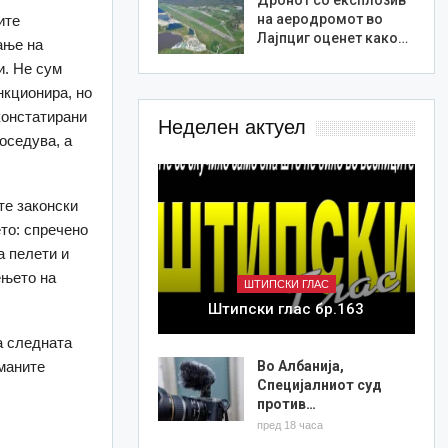
на аеродромот во
ите
Лајпциг оценет како…
ање на
и. Не сум
нкционира, но
констатирани
Неделен актуел
оседува, а
те законски
то: спречено
а пелети и
ењето на
ШТИПСКИ ГЛАС
Штипски глас бр.163
а следната
Во Албанија,
еманите
Специјалниот суд
против…
пред 18 часа