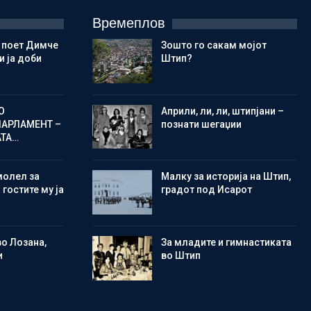
Времеплов
 поет Димче
Зошто го сакам мојот
 ја доби
Штип?
О
Aприли, ли, ли, штипјани –
ПАРЛАМЕНТ –
познати шегаџии
АТА…
молел за
Малку за историја на Штип,
 гостите му ја
градот под Исарот
во Лозана,
Зa младите и гимнастиката
и
во Штип