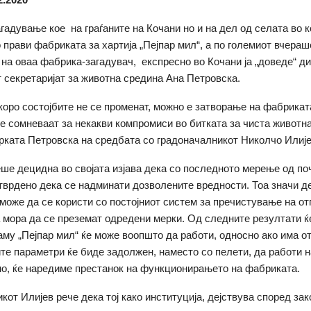
гадување кое на граѓаните на Кочани но и на дел од селата во 
о прави фабриката за хартија „Пејпар мил“, а по големиот вчераш
 на оваа фабрика-загадувач, експресно во Кочани ја „доведе“ д
 секретаријат за животна средина Ана Петровска.
коро состојбите не се променат, можно е затворање на фабрикат
се сомневаат за некакви компромиси во битката за чиста животн
рката Петровска на средбата со градоначалникот Николчо Илије
ше децидна во својата изјава дека со последното мерење од по
тврдено дека се надминати дозволените вредности. Тоа значи д
 може да се користи со постојниот систем за пречистување на о
а мора да се преземат одредени мерки. Од следните резултати ќ
аму „Пејпар мил“ ќе може воопшто да работи, односно ако има 
те параметри ќе биде задолжен, наместо со пелети, да работи н
но, ќе наредиме престанок на функционирањето на фабриката.
кот Илијев рече дека тој како институција, дејствува според зак