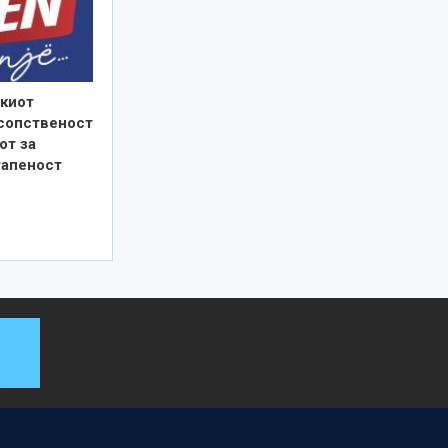
киот
 сопственост
от за
тапеност