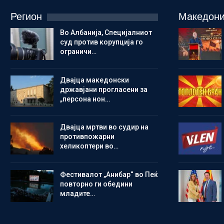
Регион
Македони
Во Албанија, Специјалниот
суд против корупција го
ограничи…
Двајца македонски
државјани прогласени за
„персона нон…
Двајца мртви во судир на
противпожарни
хеликоптери во…
Фестивалот „Анибар“ во Пеќ
повторно ги обедини
младите…