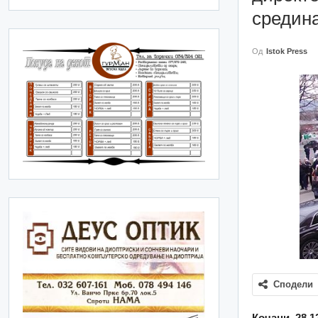
средин
Од
Istok Press
Сподели
Кочани, 28.1