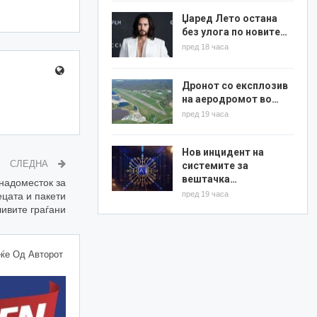
Џаред Лето остана
без улога по новите…
пред 18 часа
Дронот со експлозив
на аеродромот во…
пред 19 часа
Нов инцидент на
СЛЕДНА
системите за
вештачка…
надоместок за
пред 19 часа
ецата и пакети
ливите граѓани
ќе Од Авторот