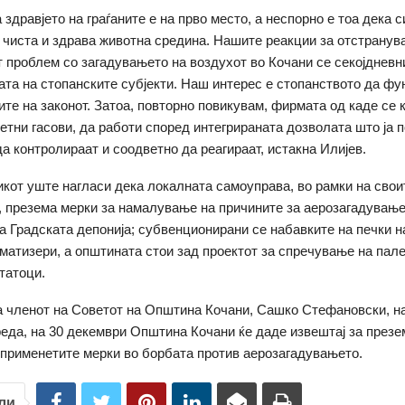
здравјето на граѓаните е на прво место, а неспорно е тоа дека с
чиста и здрава животна средина. Нашите реакции за отстранув
т проблем со загадувањето на воздухот во Кочани се секојдневн
ата на стопанските субјекти. Наш интерес е стопанството да фу
ите на законот. Затоа, повторно повикувам, фирмата од каде се 
етни гасови, да работи според интегрираната дозволата што ја п
а контролираат и соодветно да реагираат, истакна Илијев.
кот уште нагласи дека локалната самоуправа, во рамки на свои
 презема мерки за намалување на причините за аерозагадување
а Градската депонија; субвенционирани се набавките на печки н
матизери, а општината стои зад проектот за спречување на пал
татоци.
 членот на Советот на Општина Кочани, Сашко Стефановски, н
реда, на 30 декември Општина Кочани ќе даде извештај за през
 применетите мерки во борбата против аерозагадувањето.
ли