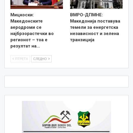
Мицкоски:
ВМРО-ДПМНЕ:
Македонските
Македонија поставува
аеродроми се
темели за енергетска
најбрзорастечки во
независност и зелена
регионот – тоа е
транзиција
резултат на…
ПТРЕТХ
СЛЕДНО