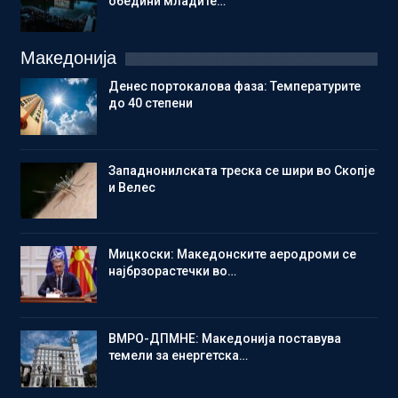
обедини младите…
Македонија
Денес портокалова фаза: Температурите
до 40 степени
Западнонилската треска се шири во Скопје
и Велес
Мицкоски: Македонските аеродроми се
најбрзорастечки во…
ВМРО-ДПМНЕ: Македонија поставува
темели за енергетска…