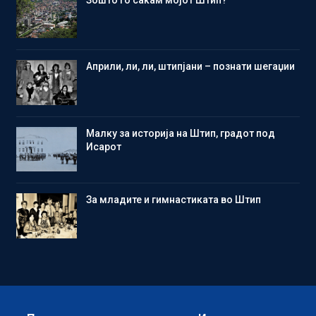
Aприли, ли, ли, штипјани – познати шегаџии
Малку за историја на Штип, градот под
Исарот
Зa младите и гимнастиката во Штип