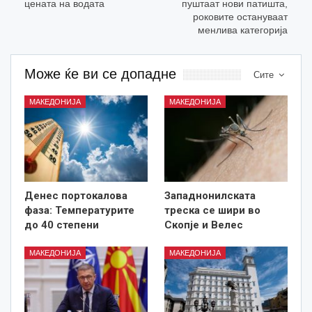
цената на водата
пуштаат нови патишта,
роковите остануваат
менлива категорија
Може ќе ви се допадне
Сите
МАКЕДОНИЈА
МАКЕДОНИЈА
Денес портокалова
Западнонилската
фаза: Температурите
треска се шири во
до 40 степени
Скопје и Велес
МАКЕДОНИЈА
МАКЕДОНИЈА