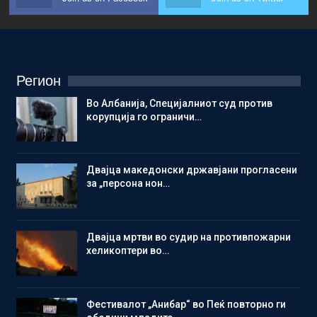
Регион
Во Албанија, Специјалниот суд против
корупција го ограничи…
Двајца македонски државјани прогласени
за „персона нон…
Двајца мртви во судир на противпожарни
хеликоптери во…
Фестивалот „Анибар“ во Пеќ повторно ги