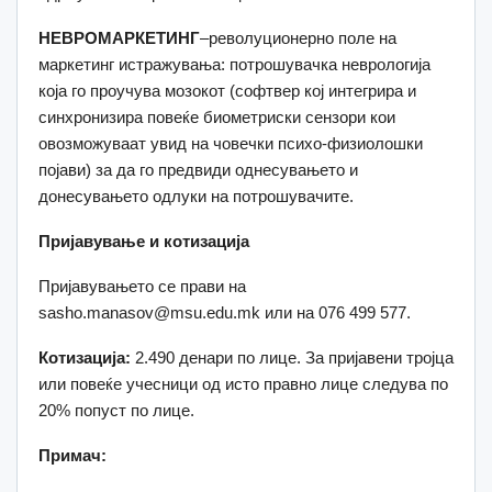
НЕВРОМАРКЕТИНГ
–револуционерно поле на
маркетинг истражувања: потрошувачка неврологија
која го проучува мозокот (софтвер кој интегрира и
синхронизира повеќе биометриски сензори кои
овозможуваат увид на човечки психо-физиолошки
појави) за да го предвиди однесувањето и
донесувањето одлуки на потрошувачите.
Пријавување и котизација
Пријавувањето се прави на
sasho.manasov@msu.edu.mk или на 076 499 577.
Котизација:
2.490 денари по лице. За пријавени тројца
или повеќе учесници од исто правно лице следува по
20% попуст по лице.
Примач: