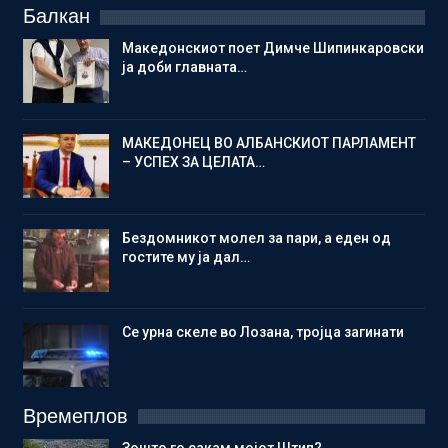
Балкан
Македонскиот поет Димче Шипинкаровски
ја доби главната…
МАКЕДОНЕЦ ВО АЛБАНСКИОТ ПАРЛАМЕНТ
– УСПЕХ ЗА ЦЕЛАТА…
Бездомникот молел за пари, а еден од
гостите му ја дал…
Се урна скеле во Лозана, тројца загинати
Времеплов
Зошто го сакам мојот Штип?