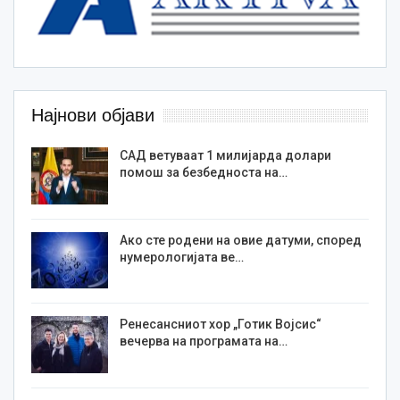
Најнови објави
САД ветуваат 1 милијарда долари
помош за безбедноста на…
Ако сте родени на овие датуми, според
нумерологијата ве…
Ренесансниот хор „Готик Војсис“
вечерва на програмата на…