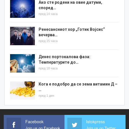
Ако сте родени на овие датуми,
според…
пред 14 часа
Ренесансниот хор „Готик Војсис“
вечерва…
пред 15 часа
Денес портокалова фаза:
Температурите до…
пред 18 часа
Кога е подобро да се зема витамин Д –
…
пред 1 ден
Facebook
Istokpress
Join us on Facebook
Join us on Twitter