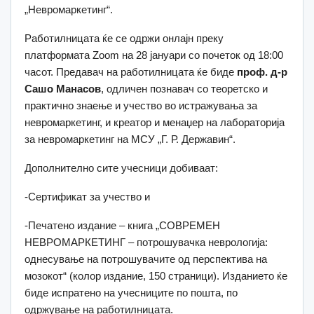
„Невромаркетинг“.
Работилницата ќе се одржи онлајн преку
платформата Zoom на 28 јануари со почеток од 18:00
часот. Предавач на работилницата ќе биде
проф. д-р
Сашо Манасов
, одличен познавач со теоретско и
практично знаење и учество во истражувања за
невромаркетинг, и креатор и менаџер на лабораторија
за невромаркетинг на МСУ „Г. Р. Державин“.
Дополнително сите учесници добиваат:
-Сертификат за учество и
-Печатено издание – книга „СОВРЕМЕН
НЕВРОМАРКЕТИНГ – потрошувачка неврологија:
однесување на потрошувачите од перспектива на
мозокот“ (колор издание, 150 страници). Изданието ќе
биде испратено на учесниците по пошта, по
одржување на работилницата.