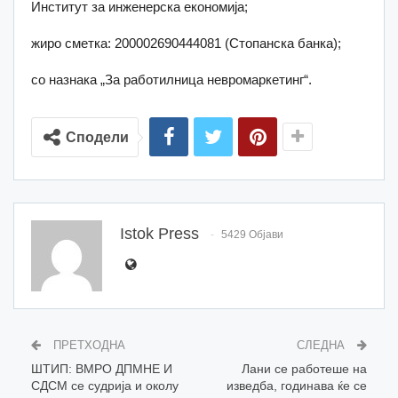
Институт за инженерска економија;
жиро сметка: 200002690444081 (Стопанска банка);
со назнака „За работилница невромаркетинг“.
Сподели
Istok Press
5429 Објави
ПРЕТХОДНА
СЛЕДНА
ШТИП: ВМРО ДПМНЕ И
Лани се работеше на
СДСМ се судрија и околу
изведба, годинава ќе се