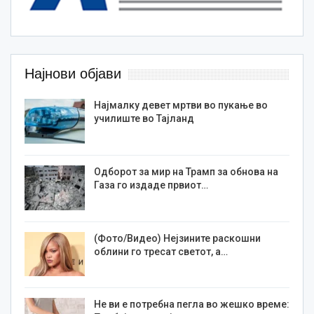
Најнови објави
Најмалку девет мртви во пукање во
училиште во Тајланд
Одборот за мир на Трамп за обнова на
Газа го издаде првиот…
(Фото/Видео) Нејзините раскошни
облини го тресат светот, а…
Не ви е потребна пегла во жешко време: