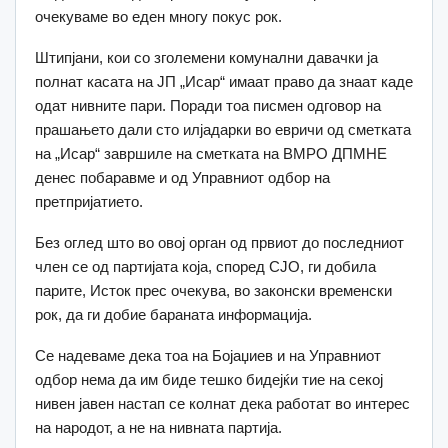
очекуваме во еден многу покус рок.
Штипјани, кои со зголемени комунални давачки ја
полнат касата на ЈП „Исар“ имаат право да знаат каде
одат нивните пари. Поради тоа писмен одговор на
прашањето дали сто илјадарки во евричи од сметката
на „Исар“ завршиле на сметката на ВМРО ДПМНЕ
денес побаравме и од Управниот одбор на
претпријатието.
Без оглед што во овој орган од првиот до последниот
член се од партијата која, според СЈО, ги добила
парите, Исток прес очекува, во законски временски
рок, да ги добие бараната информација.
Се надеваме дека тоа на Бојаџиев и на Управниот
одбор нема да им биде тешко бидејќи тие на секој
нивен јавен настап се колнат дека работат во интерес
на народот, а не на нивната партија.