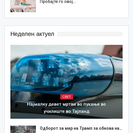
Пробајте го овој…
Неделен актуел
СВЕТ
Најмалку девет мртви во пукање во
училиште во Тајланд
Одборот за мир на Трамп за обнова на…