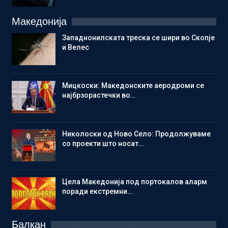
Македонија
Западнонилската треска се шири во Скопје
и Велес
Мицкоски: Македонските аеродроми се
најбрзорастечки во…
Николоски од Ново Село: Продолжуваме
со проекти што носат…
Цела Македонија под портокалов аларм
поради екстремни…
Балкан