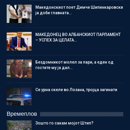
Македонскиот поет Димче Шипинкаровски
ја доби главната…
МАКЕДОНЕЦ ВО АЛБАНСКИОТ ПАРЛАМЕНТ
– УСПЕХ ЗА ЦЕЛАТА…
Бездомникот молел за пари, а еден од
гостите му ја дал…
Се урна скеле во Лозана, тројца загинати
Времеплов
Зошто го сакам мојот Штип?