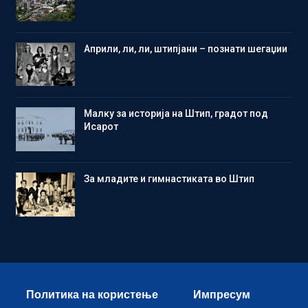
Aприли, ли, ли, штипјани – познати шегаџии
Малку за историја на Штип, градот под
Исарот
Зa младите и гимнастиката во Штип
Политика на користење
Импресум