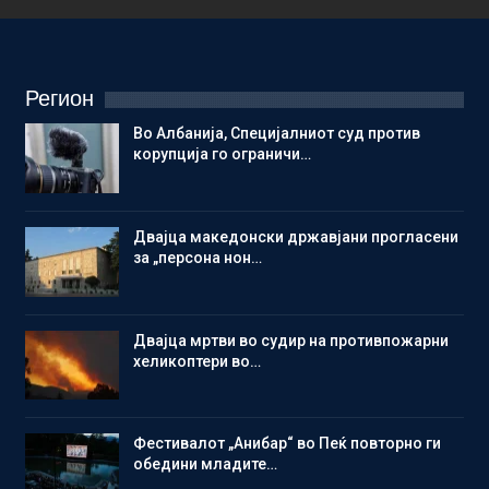
Регион
Во Албанија, Специјалниот суд против
корупција го ограничи…
Двајца македонски државјани прогласени
за „персона нон…
Двајца мртви во судир на противпожарни
хеликоптери во…
Фестивалот „Анибар“ во Пеќ повторно ги
обедини младите…