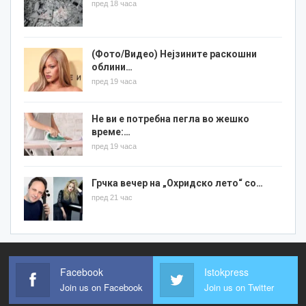
пред 18 часа
(Фото/Видео) Нејзините раскошни
облини…
пред 19 часа
Не ви е потребна пегла во жешко
време:…
пред 19 часа
Грчка вечер на „Охридско лето“ со…
пред 21 час
Facebook
Istokpress
Join us on Facebook
Join us on Twitter