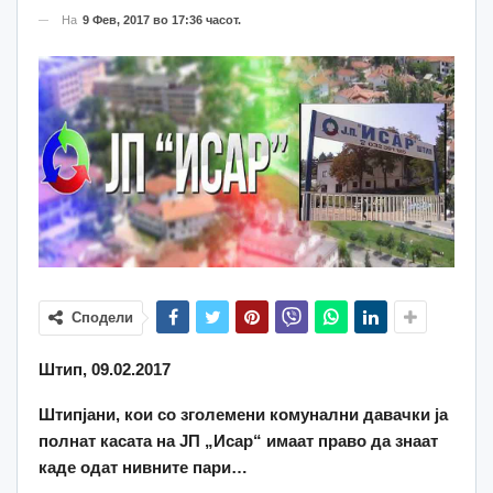
На
9 Фев, 2017 во 17:36 часот.
Сподели
Штип, 09.02.2017
Штипјани, кои со зголемени комунални давачки ја
полнат касата на ЈП „Исар“ имаат право да знаат
каде одат нивните пари…