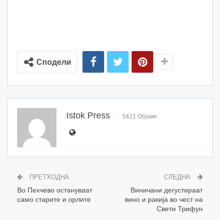
Сподели
Istok Press
5421 Објави
ПРЕТХОДНА
СЛЕДНА
Во Пехчево остануваат
Виничани дегустираат
само старите и орлите
вино и ракија во чест на
Свети Трифун