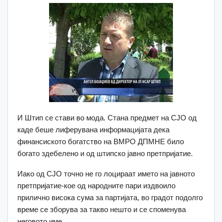
И Штип се стави во мода. Стана предмет на СЈО од
каде беше лиферувана информацијата дека
финансиското богатство на ВМРО ДПМНЕ било
богато здебелено и од штипско јавно претпријатие.
Иако од СЈО точно не го лоцираат името на јавното
претпријатие-кое од народните пари издвоило
прилично висока сума за партијата, во градот подолго
време се зборува за такво нешто и се споменува
неговото име.