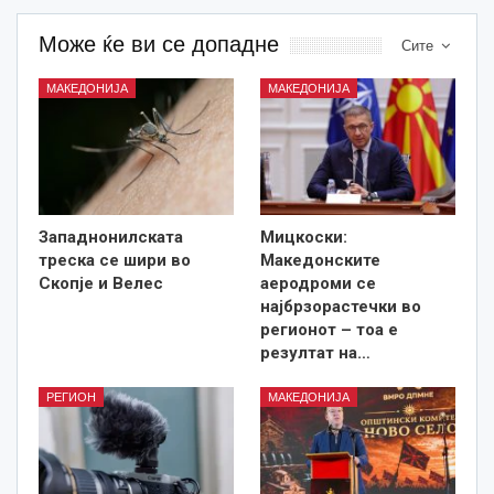
Може ќе ви се допадне
Сите
МАКЕДОНИЈА
МАКЕДОНИЈА
Западнонилската
Мицкоски:
треска се шири во
Македонските
Скопје и Велес
аеродроми се
најбрзорастечки во
регионот – тоа е
резултат на…
РЕГИОН
МАКЕДОНИЈА