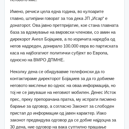
Имено, речиси цела една година, во кулоарите
главно, штипјани говорат за тоа дека ЈП „Исар“ е
донаторот. Ова јавно претпријатие, кое стана главната
база за вдомување на вмровски членови, со амин на
дирекорот Ангел Бојаџиев, а по изричита наредба од
негов надреден, донирало 100.000 евра во партиската
каса на најбогатиот политички субјект во Европа,
односно на ВМРО ДПМНЕ.
Неколку дена се обидувавме телефонски да го
контактираме директорот Бојаџиев за да го добиеме
неговото мислење во однос на оваа информација, но
тој не се јавуваше на неговиот мобилен. Денес Исток
прес, преку препорачана пратка, му испрати писмено
барање за одговор, а согласно Законот за слободен
пристап до информации од јавен карактер. Иако
законот предвидува одговор да се добие најдоцна за
30 дена, ние одговор на вака суптилно прашање