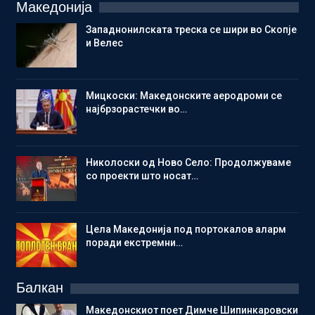
Македонија
Западнонилската треска се шири во Скопје
и Велес
Мицкоски: Македонските аеродроми се
најбрзорастечки во…
Николоски од Ново Село: Продолжуваме
со проекти што носат…
Цела Македонија под портокалов аларм
поради екстремни…
Балкан
Македонскиот поет Димче Шипинкаровски