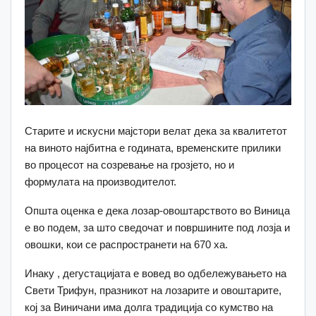
Старите и искусни мајстори велат дека за квалитетот
на виното најбитна е годината, временските прилики
во процесот на созревање на грозјето, но и
формулата на производителот.
Општа оценка е дека лозар-овоштарството во Виница
е во подем, за што сведочат и површините под лозја и
овошки, кои се распространети на 670 ха.
Инаку , дегустацијата е вовед во одбележувањето на
Свети Трифун, празникот на лозарите и овоштарите,
кој за Виничани има долга традиција со кумство на