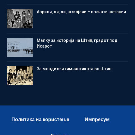
Aприли, ли, ли, штипјани – познати шегаџии
Малку за историја на Штип, градот под
Исарот
Зa младите и гимнастиката во Штип
Политика на користење
Импресум