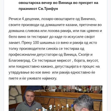
овоштарска вечер во Виница во пресрет на
празникот Св.Трифун
Речиси 4 децении, лозаро-овоштарите од Виничко,
своите производи од домашните казани, преточени во
домашна сливова или лозова ракија, или пак црвено и
бело вино ги тестираат до каде го искусиле својот
занает. Преку 100 шишиња со вино и ракија од исто
толку производители синоќа се тестираа од
професионални дегустатори од Виница, Скопје и
Благоевград. Се тестираше мирисот , бојата, вкусот,
или поедноставно кажано, дегустацијата е процес на
утврдување во кое вино или ракија едноставно ќе
пиете и ќе уживате најмногу.