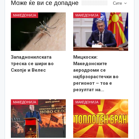
Може ќе ви се допадне
Сите
МАКЕДОНИЈА
МАКЕДОНИЈА
Западнонилската
Мицкоски:
треска се шири во
Македонските
Скопје и Велес
аеродроми се
најбрзорастечки во
регионот – тоа е
резултат на…
МАКЕДОНИЈА
МАКЕДОНИЈА