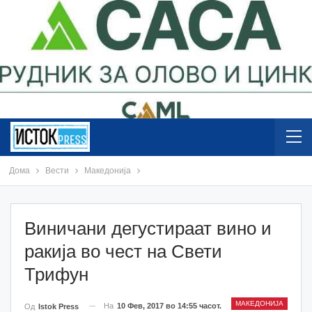
Дома
Вести
Македонија
Виничани дегустираат вино и
ракија во чест на Свети
Трифун
МАКЕДОНИЈА
На
10 Фев, 2017 во 14:55 часот.
Од
Istok Press