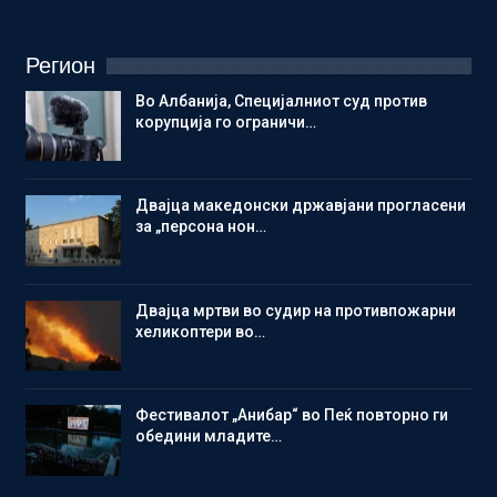
Регион
Во Албанија, Специјалниот суд против
корупција го ограничи…
Двајца македонски државјани прогласени
за „персона нон…
Двајца мртви во судир на противпожарни
хеликоптери во…
Фестивалот „Анибар“ во Пеќ повторно ги
обедини младите…