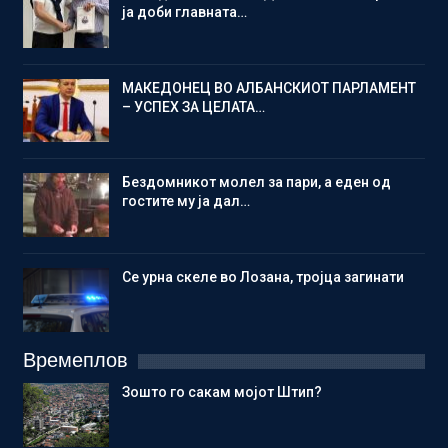
ја доби главната…
МАКЕДОНЕЦ ВО АЛБАНСКИОТ ПАРЛАМЕНТ
– УСПЕХ ЗА ЦЕЛАТА…
Бездомникот молел за пари, а еден од
гостите му ја дал…
Се урна скеле во Лозана, тројца загинати
Времеплов
Зошто го сакам мојот Штип?