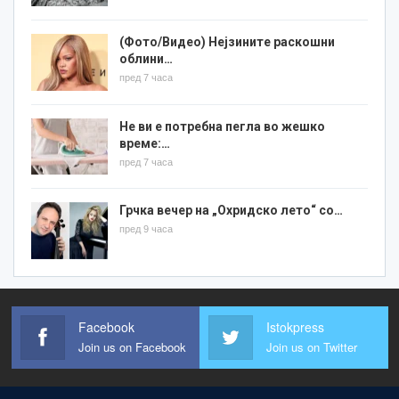
(Фото/Видео) Нејзините раскошни
облини…
пред 7 часа
Не ви е потребна пегла во жешко
време:…
пред 7 часа
Грчка вечер на „Охридско лето“ со…
пред 9 часа
Facebook
Istokpress
Join us on Facebook
Join us on Twitter