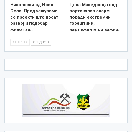
Николоски од Ново
Цела Македонија под
Село: Продолжуваме
портокалов аларм
со проекти што носат
поради екстремни
развој и подобар
горештини,
живот за…
надлежните со важни…
ПТРЕТХ
СЛЕДНО