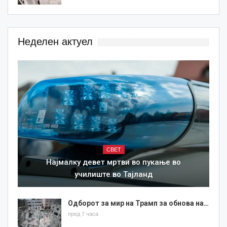
Неделен актуел
СВЕТ
Најмалку девет мртви во пукање во
училиште во Тајланд
Одборот за мир на Трамп за обнова на…
пред 7 часа