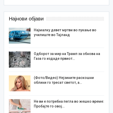
Најнови објави
Најмалку девет мртви во пукање во
училиште во Тајланд
Одборот за мир на Трамп за обнова на
Газа го издаде првиот…
(Фото/Видео) Нејзините раскошни
облини го тресат светот, а…
Не ви е потребна пегла во жешко време:
Пробајте го овој…