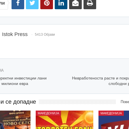
ли
Istok Press
5413 Објави
НА
иректни инвестиции лани
Невработеноста расте и покр
9 милиони евра
слободни 
ви се допадне
Пове
МАКЕДОНИЈА
МАКЕДОНИЈА