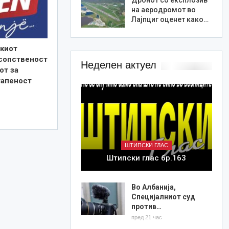
на аеродромот во
Лајпциг оценет како…
киот
 сопственост
Неделен актуел
от за
тапеност
ШТИПСКИ ГЛАС
Штипски глас бр.163
Во Албанија,
Специјалниот суд
против…
пред 21 час