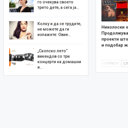
го очекува своето
трето дете, а сега ја…
Колку и да се трудите,
Николоски о
не можете да ги
Продолжува
излажете: Овие…
проекти што
и подобар ж
„Скопско лето“
викендов со три
концерти на домашни
ПТРЕТХ
С
и…