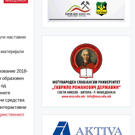
МАКЕДОНИЈА
уги наставни
 материјали
зование 2018-
н образовен
 од
вните
ни средства
интерактивни
динствениот