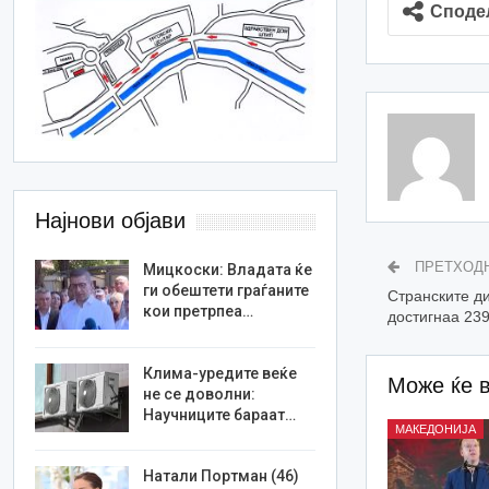
Споде
Најнови објави
ПРЕТХОД
Мицкоски: Владата ќе
ги обештети граѓаните
Странските д
кои претрпеа…
достигнаа 23
Клима-уредите веќе
Може ќе 
не се доволни:
Научниците бараат…
МАКЕДОНИЈА
Натали Портман (46)