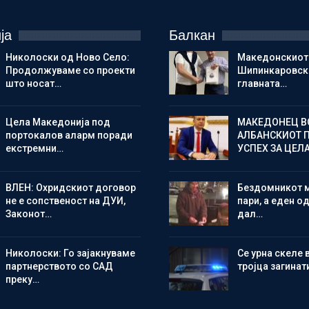
ја
Балкан
Николоски од Ново Село:
Македонскиот
Продолжуваме со проекти
Шипинкаровски
што носат…
главната…
Цела Македонија под
МАКЕДОНЕЦ В
портокалов аларм поради
АЛБАНСКИОТ 
екстремни…
УСПЕХ ЗА ЦЕЛ
ВЛЕН: Охридскиот договор
Бездомникот 
не е сопственост на ДУИ,
пари, а еден од
Законот…
дал…
Николоски: Го зајакнуваме
Се урна скеле 
партнерството со САД
тројца загинат
преку…