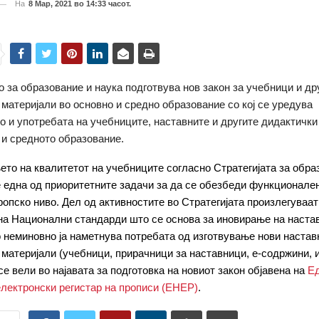
На
8 Мар, 2021 во 14:33 часот.
 за образование и наука подготвува нов закон за учебници и др
 материјали во основно и средно образование со кој се уредува
 и употребата на учебниците, наставните и другите дидактички
 и средното образование.
то на квалитетот на учебниците согласно Стратегијата за обра
е една од приоритетните задачи за да се обезбеди функционале
ропско ниво. Дел од активностите во Стратегијата произлегуваат
а Национални стандарди што се основа за иновирање на наста
 неминовно ја наметнува потребата од изготвување нови настав
 материјали (учебници, прирачници за наставници, е-содржини, 
се вели во најавата за подготовка на новиот закон објавена на
Е
лектронски регистар на прописи (ЕНЕР)
.