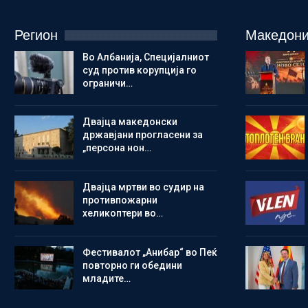
Регион
Македони
Во Албанија, Специјалниот
суд против корупција го
ограничи…
Двајца македонски
државјани прогласени за
„персона нон…
Двајца мртви во судир на
противпожарни
хеликоптери во…
Фестивалот „Анибар“ во Пеќ
повторно ги обедини
младите…