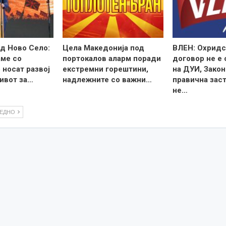
д Ново Село:
Цела Македонија под
ВЛЕН: Охридс
ме со
портокалов аларм поради
договор не е
 носат развој
екстремни горештини,
на ДУИ, Закон
ивот за…
надлежните со важни…
правична зас
не…
ЛЕДНО