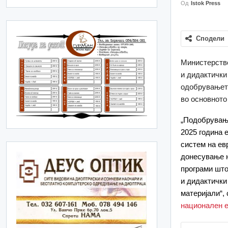
Од
Istok Press
Сподели
Министерство
и дидактички
одобрувањето
во основното
„Подобрување
2025 година 
систем на ев
донесување н
програми што
и дидактички
материјали“, 
национален е