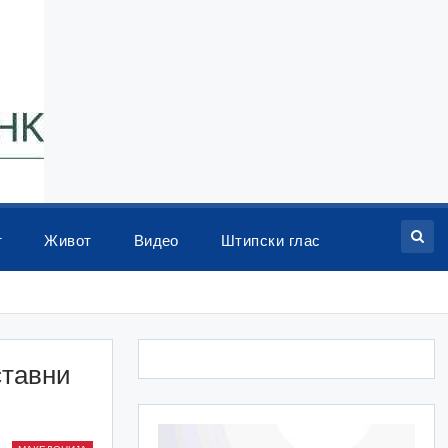
т
Живот
Видео
Штипски глас
ставни