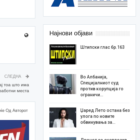
Најнови објави
Штипски глас бр.163
СЛЕДНА
Во Албанија,
Специјалниот суд
ај тоа што има
против корупција го
работни места
ограничи…
Џаред Лето остана без
ќе Од Авторот
улога по новите
обвинувања за…
Дронот со експлозив