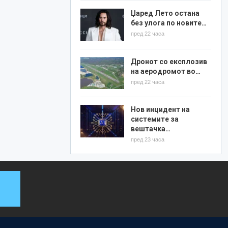
Џаред Лето остана
без улога по новите…
пред 22 часа
Дронот со експлозив
на аеродромот во…
пред 22 часа
Нов инцидент на
системите за
вештачка…
пред 23 часа