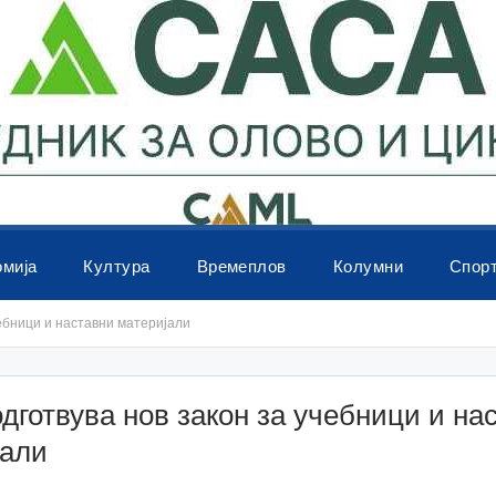
омија
Култура
Времеплов
Колумни
Спор
ебници и наставни материјали
готвува нов закон за учебници и на
јали