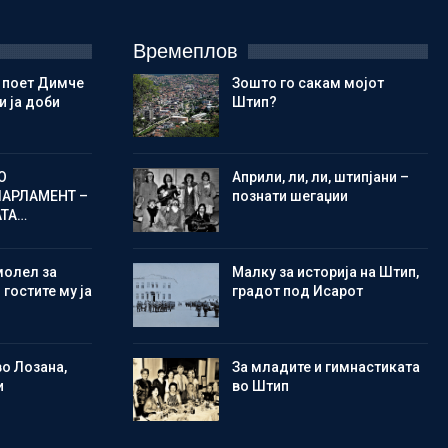
Времеплов
 поет Димче
Зошто го сакам мојот
 ја доби
Штип?
О
Aприли, ли, ли, штипјани –
ПАРЛАМЕНТ –
познати шегаџии
АТА…
молел за
Малку за историја на Штип,
 гостите му ја
градот под Исарот
во Лозана,
Зa младите и гимнастиката
и
во Штип