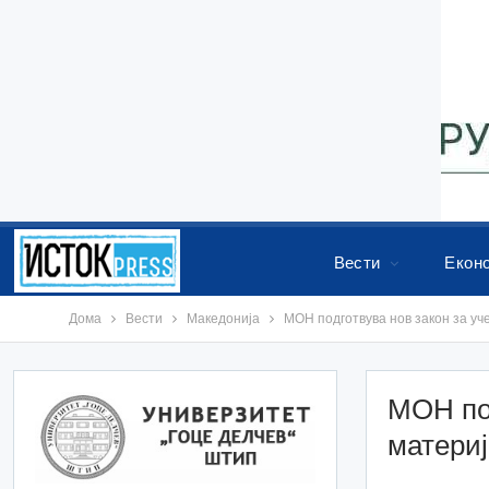
Вести
Екон
Дома
Вести
Македонија
МОН подготвува нов закон за уч
МОН под
матери