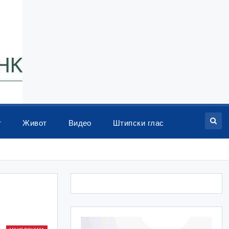
т
Живот
Видео
Штипски глас