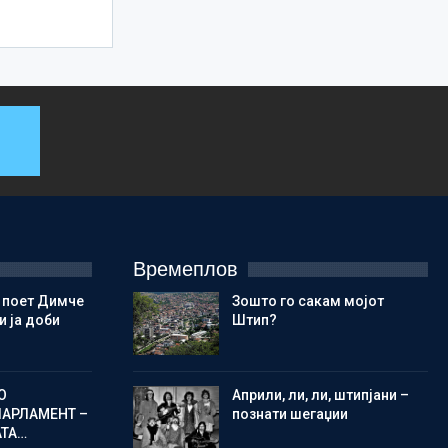
Времеплов
 поет Димче
Зошто го сакам мојот
 ја доби
Штип?
О
Aприли, ли, ли, штипјани –
ПАРЛАМЕНТ –
познати шегаџии
АТА…