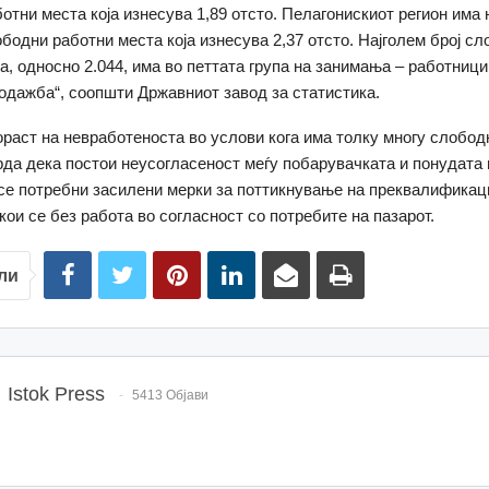
отни места која изнесува 1,89 отсто. Пелагонискиот регион има 
ободни работни места која изнесува 2,37 отсто. Најголем број с
а, односно 2.044, има во петтата група на занимања – работниц
родажба“, соопшти Државниот завод за статистика.
ораст на невработеноста во услови кога има толку многу слобод
рда дека постои неусогласеност меѓу побарувачката и понудата 
 се потребни засилени мерки за поттикнување на преквалификаци
кои се без работа во согласност со потребите на пазарот.
ли
Istok Press
5413 Објави