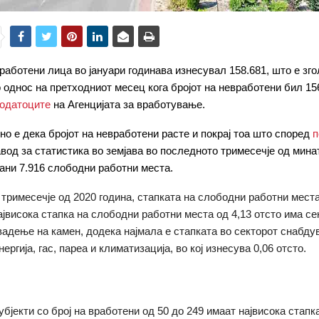
вработени лица во јануари годинава изнесувал 158.681, што е зг
о однос на претходниот месец кога бројот на невработени бил 15
одатоците
на Агенцијата за вработување.
о е дека бројот на невработени расте и покрај тоа што според
п
вод за статистика во земјава во последното тримесечје од мина
ани 7.916 слободни работни места.
 тримесечје од 2020 година, стапката на слободни работни мест
Највисока стапка на слободни работни места од 4,13 отсто има се
вадење на камен, додека најмала е стапката во секторот снабду
ергија, гас, пареа и климатизација, во кој изнесува 0,06 отсто.
бјекти со број на вработени од 50 до 249 имаат највисока стапк