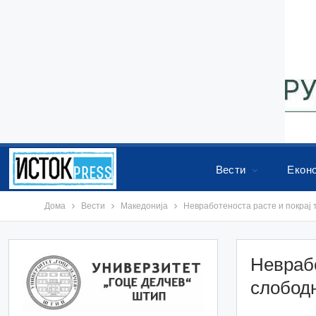
Вести
Екон
Дома
Вести
Македонија
Невработеноста расте и покрај 
Неврабо
слобод