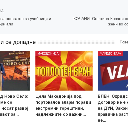
НА
ва нов закон за учебници и
КОЧАНИ: Општина Кочани с
еријали
жени во с
ви се допадне
Пове
МАКЕДОНИЈА
МАКЕДОНИЈА
д Ново Село:
Цела Македонија под
ВЛЕН: Охридс
ме со
портокалов аларм поради
договор не е
 носат развој
екстремни горештини,
на ДУИ, Закон
ивот за…
надлежните со важни…
правична зас
не…