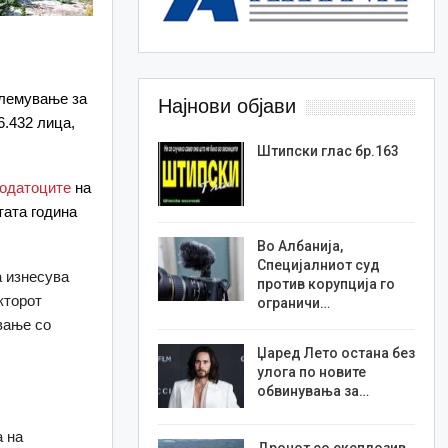
олемување за
Најнови објави
6.432 лица,
Штипски глас бр.163
одатоците
на
тата година
Во Албанија,
Специјалниот суд
а изнесува
против корупција го
кторот
ограничи…
вање со
Џаред Лето остана без
улога по новите
обвинувања за…
а на
Дронот со експлозив