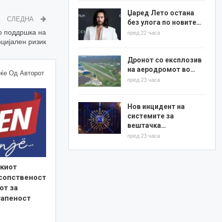
Џаред Лето остана
СЛЕДНА
без улога по новите…
о поддршка на
пред 22 часа
оцијален ризик
Дронот со експлозив
на аеродромот во…
ќе Од Авторот
пред 23 часа
Нов инцидент на
системите за
вештачка…
пред 23 часа
киот
 сопственост
от за
тапеност