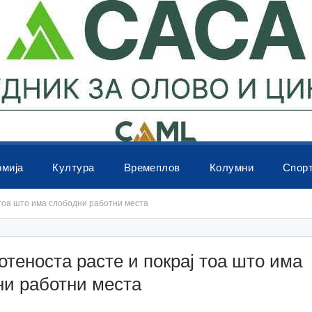
омија
Култура
Времеплов
Колумни
Спор
тоа што има слободни работни места
теноста расте и покрај тоа што има
ни работни места