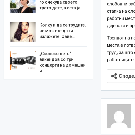
го очекува своето
слободни раб
трето дете, а сега ја…
стапка на сл
работни мест
Колку и да се трудите,
дејности и п
не можете да ги
излажете: Овие…
Трендот на п
места е потв
труд, за што
„Скопско лето“
викендов со три
работниците 
концерти на домашни
и…
Споде