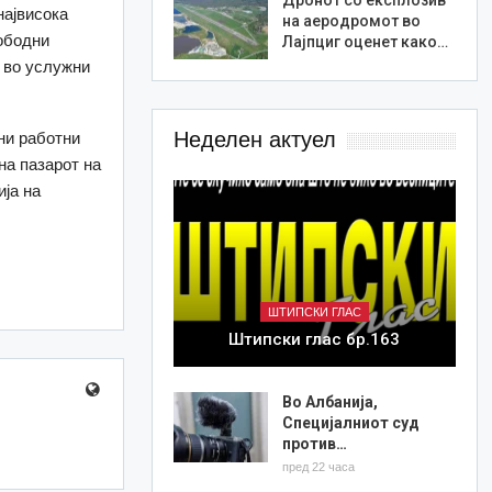
највисока
на аеродромот во
лободни
Лајпциг оценет како…
и во услужни
Неделен актуел
ни работни
на пазарот на
ја на
ШТИПСКИ ГЛАС
Штипски глас бр.163
Во Албанија,
Специјалниот суд
против…
пред 22 часа