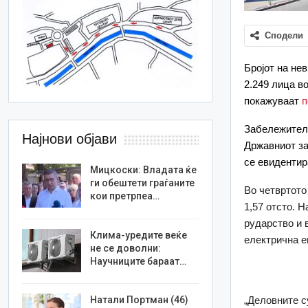
Сподели
Бројот на не
2.249 лица в
покажуваат
п
Забележителн
Најнови објави
Државниот за
се евидентир
Мицкоски: Владата ќе
ги обештети граѓаните
Во четвртото
кои претрпеа…
1,57 отсто. 
рударство и 
Клима-уредите веќе
електрична ен
не се доволни:
Научниците бараат…
„Деловните су
Натали Портман (46)