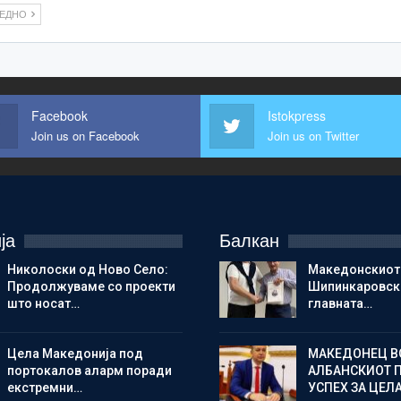
ЛЕДНО
Facebook
Istokpress
Join us on Facebook
Join us on Twitter
ја
Балкан
Николоски од Ново Село:
Македонскиот
Продолжуваме со проекти
Шипинкаровски
што носат…
главната…
Цела Македонија под
МАКЕДОНЕЦ В
портокалов аларм поради
АЛБАНСКИОТ 
екстремни…
УСПЕХ ЗА ЦЕЛ