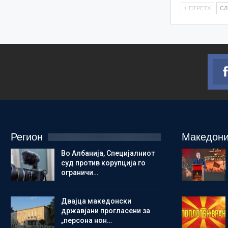
ПТРЕТХ
С
Регион
Македони
Во Албанија, Специјалниот
суд против корупција го
ограничи…
Двајца македонски
државјани прогласени за
„персона нон…