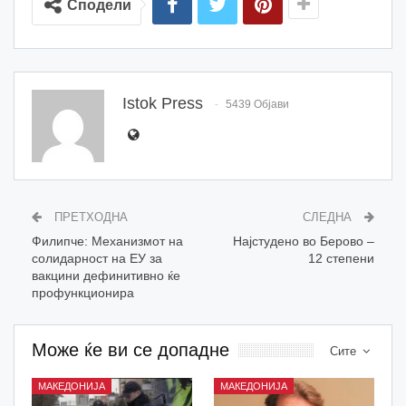
Сподели
Istok Press
5439 Објави
ПРЕТХОДНА
СЛЕДНА
Филипче: Механизмот на
Најстудено во Берово –
солидарност на ЕУ за
12 степени
вакцини дефинитивно ќе
профункционира
Може ќе ви се допадне
Сите
МАКЕДОНИЈА
МАКЕДОНИЈА