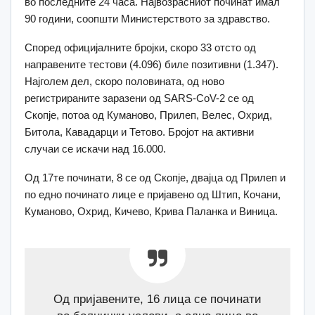
во последните 24 часа. Највозрасниот починат имал
90 години, соопшти Министерството за здравство.
Според официјалните бројки, скоро 33 отсто од
направените тестови (4.096) биле позитивни (1.347).
Најголем дел, скоро половината, од ново
регистрираните заразени од SARS-CoV-2 се од
Скопје, потоа од Куманово, Прилеп, Велес, Охрид,
Битола, Кавадарци и Тетово. Бројот на активни
случаи се искачи над 16.000.
Од 17те починати, 8 се од Скопје, двајца од Прилеп и
по едно починато лице е пријавено од Штип, Кочани,
Куманово, Охрид, Кичево, Крива Паланка и Виница.
Од пријавените, 16 лица се починати