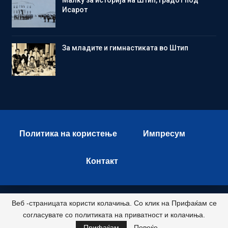
Исарот
Зa младите и гимнастиката во Штип
Политика на користење
Импресум
Контакт
Веб -страницата користи колачиња. Со клик на Прифаќам се
© 2026 - Istok Press. All Rights Reserved.
согласувате со политиката на приватност и колачиња.
Развиено и хостирано од
Прифаќам
Повеќе