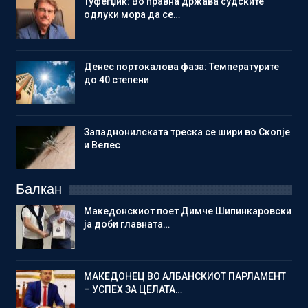
Туфегџиќ: Во правна држава судските
одлуки мора да се…
Денес портокалова фаза: Температурите
до 40 степени
Западнонилската треска се шири во Скопје
и Велес
Балкан
Македонскиот поет Димче Шипинкаровски
ја доби главната…
МАКЕДОНЕЦ ВО АЛБАНСКИОТ ПАРЛАМЕНТ
– УСПЕХ ЗА ЦЕЛАТА…