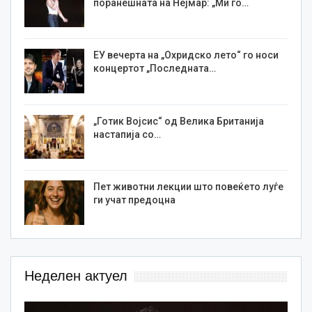
поранешната на Нејмар: „Ми го…
ЕУ вечерта на „Охридско лето“ го носи
концертот „Последната…
„Готик Војсис“ од Велика Британија
настапија со…
Пет животни лекции што повеќето луѓе
ги учат предоцна
Неделен актуел