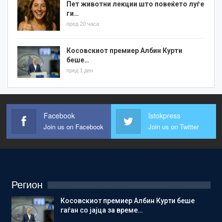
Пет животни лекции што повеќето луѓе
ги…
пред 20 часа
Косовскиот премиер Албин Курти
беше…
пред 1 ден
Facebook
Istokpress
Join us on Facebook
Join us on Twitter
Регион
Косовскиот премиер Албин Курти беше
гаѓан со јајца за време…