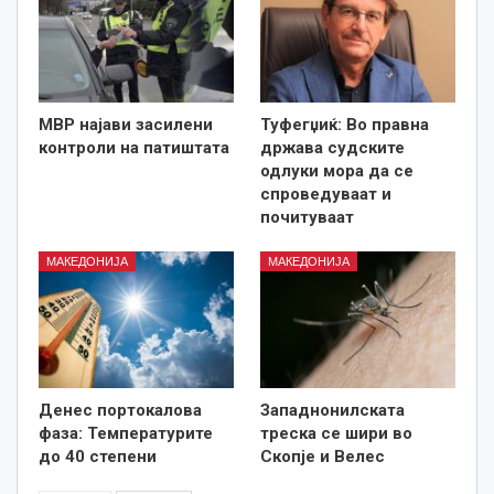
МВР најави засилени
Туфегџиќ: Во правна
контроли на патиштата
држава судските
одлуки мора да се
спроведуваат и
почитуваат
МАКЕДОНИЈА
МАКЕДОНИЈА
Денес портокалова
Западнонилската
фаза: Температурите
треска се шири во
до 40 степени
Скопје и Велес