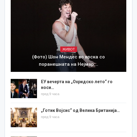
ЖИВОТ
(Фото) Шон Мендес во врска со
поранешната на Нејмар:…
ЕУ вечерта на „Охридско лето“ го
носи…
пред 9 часа
„Готик Војсис“ од Велика Британија…
пред 9 часа