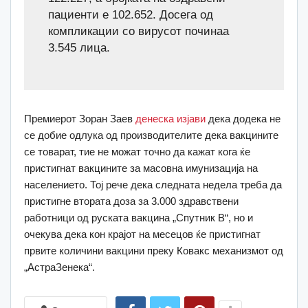
пациенти е 102.652. Досега од
компликации со вирусот починаа
3.545 лица.
Премиерот Зоран Заев
денеска изјави
дека додека не
се добие одлука од производителите дека вакцините
се товарат, тие не можат точно да кажат кога ќе
пристигнат вакцините за масовна имунизација на
населението. Тој рече дека следната недела треба да
пристигне втората доза за 3.000 здравствени
работници од руската вакцина „Спутник В“, но и
очекува дека кон крајот на месецов ќе пристигнат
првите количини вакцини преку Ковакс механизмот од
„АстраЗенека“.