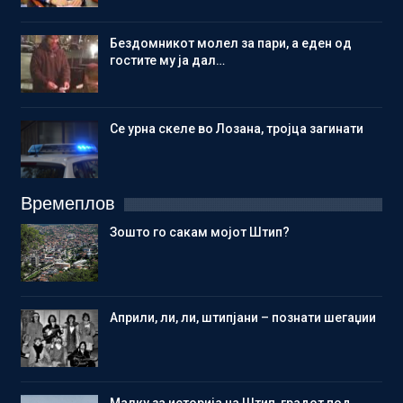
Бездомникот молел за пари, а еден од
гостите му ја дал…
Се урна скеле во Лозана, тројца загинати
Времеплов
Зошто го сакам мојот Штип?
Aприли, ли, ли, штипјани – познати шегаџии
Малку за историја на Штип, градот под