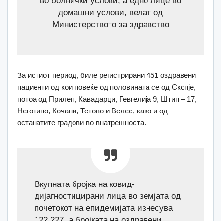
во болнички услови, а едно лице во
домашни услови, велат од
Министерството за здравство
За истиот период, биле регистрирани 451 оздравени
пациенти од кои повеќе од половината се од Скопје,
потоа од Прилеп, Кавадарци, Гевгелија 9, Штип – 17,
Неготино, Кочани, Тетово и Велес, како и од
останатите градови во внатрешноста.
Вкупната бројка на ковид-
дијагностицирани лица во земјата од
почетокот на епидемијата изнесува
122.227, а бројката на оздравени