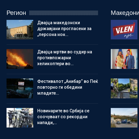
Регион
Македони
Двајца македонски
државјани прогласени за
„персона нон…
Двајца мртви во судир на
противпожарни
хеликоптери во…
Фестивалот „Анибар“ во Пеќ
повторно ги обедини
младите…
Новинарите во Србија се
соочуваат со рекордни
напади,…