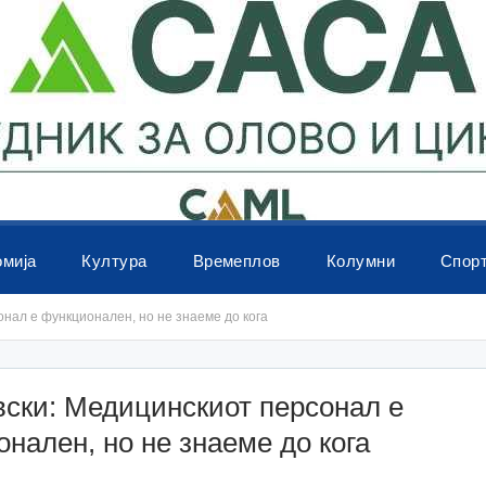
омија
Култура
Времеплов
Колумни
Спор
нал е функционален, но не знаеме до кога
вски: Медицинскиот персонал е
нален, но не знаеме до кога