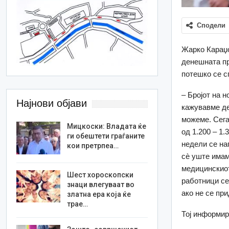
Сподели
Жарко Караџо
денешната пр
потешко се с
– Бројот на 
Најнови објави
кажувавме де
можеме. Сега
Мицкоски: Владата ќе
од 1.200 – 1.
ги обештети граѓаните
недели се на
кои претрпеа…
сè уште имам
медицинскиот
Шест хороскопски
работници се
знаци влегуваат во
ако не се пр
златна ера која ќе
трае…
Тој информир