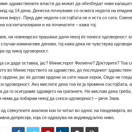
име здравствените власти да можат да обезбедат нови капацит
иод од 14 дена. Денеска почнуваме со осмата недела на епиде
она вирус. Пред две недели состојбата не е иста со сега. Смене
на хоспитализирани и на починатите – кажа тој.
ев, на новинарско прашање дали некој ќе понесе одговорност з
 случаи изминативе денови, тој кажа дека не чувствува одговорн
ра од никој одговорност.
 да си даде оставка, јас? Министерот Филипче? Докторите? Тоа 
ѓето во Министерството за здравство, до последниот здравствен
 ордени, јас ќе делам ордени за сите наши херои. Овде не гледа
и одговорност. Ако мислите дека тоа ќе ја промени состојбата, 
а да го осигураме здравјето на граѓаните. Не мислам дека треба
и нема да побарам некој да сноси одговорност – рече Заев.
а од севкупните анализи кои ги читал во однос на пандемијата, в
ивна депресија, која се одразува на индивидуално ниво.