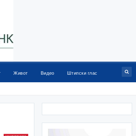
т
Живот
Видео
Штипски глас