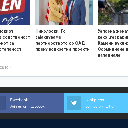
дскиот
Николоски: Го
Уапсена жена
е сопственост
зајакнуваме
како „газдари
онот за
партнерството со САД
Камени кукли:
стапеност
преку конкретни проекти
Осомничена 
нападнала…
ЛЕДНО
Facebook
Istokpress
Join us on Facebook
Join us on Twitter