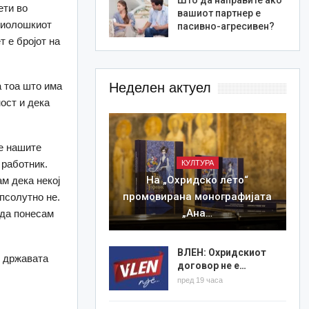
ети во
вашиот партнер е
миолошкиот
пасивно-агресивен?
т е бројот на
а тоа што има
Неделен актуел
ост и дека
се нашите
 работник.
КУЛТУРА
На „Охридско лето“
м дека некој
промовирана монографијата
апсолутно не.
„Ана…
 да понесам
ВЛЕН: Охридскиот
о државата
договор не е…
пред 19 часа