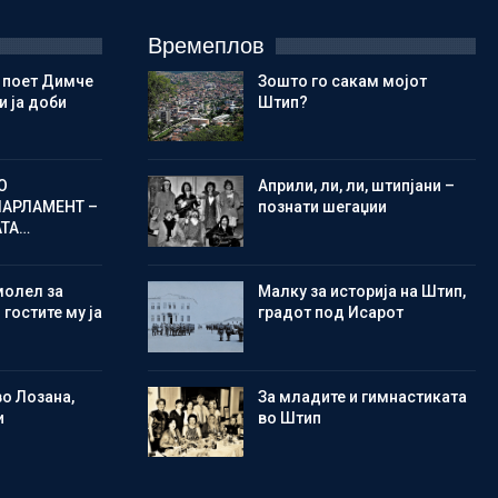
Времеплов
 поет Димче
Зошто го сакам мојот
 ја доби
Штип?
О
Aприли, ли, ли, штипјани –
ПАРЛАМЕНТ –
познати шегаџии
АТА…
молел за
Малку за историја на Штип,
 гостите му ја
градот под Исарот
во Лозана,
Зa младите и гимнастиката
и
во Штип