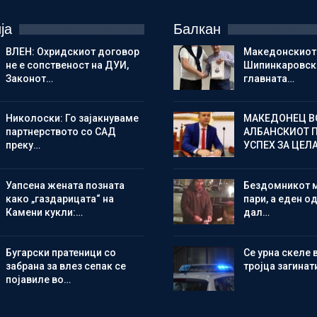
ја
Балкан
ВЛЕН: Охридскиот договор
Македонскиот
не е сопственост на ДУИ,
Шипинкаровски
Законот…
главната…
Николоски: Го зајакнуваме
МАКЕДОНЕЦ В
партнерството со САД
АЛБАНСКИОТ 
преку…
УСПЕХ ЗА ЦЕЛ
Уапсена жената позната
Бездомникот 
како „газдарицата“ на
пари, а еден од
Камени кукли:…
дал…
Бугарски пратеници со
Се урна скеле 
забрана за влез сепак се
тројца загинат
појавиле во…