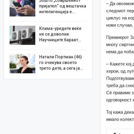
Зошто „совршениот
– Да овозмож
пријател“ од вештачка
следниот пер
интелигенција е…
циклус на кор
нови случаи, 
Клима-уредите веќе
не се доволни:
Премиерот За
Научниците бараат…
многу смртни
нема да поба
Натали Портман (46)
го очекува своето
– Кажете кој
трето дете, а сега ја…
херои, од лу
Подготвуваме
треба да снос
Сè правиме з
одговорност 
Тој кажа дек
имало колект