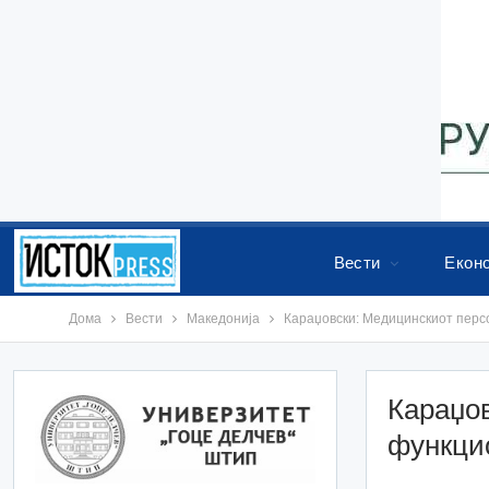
Вести
Екон
Дома
Вести
Македонија
Караџовски: Медицинскиот персо
Караџо
функцио