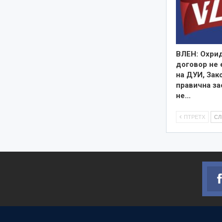
ВЛЕН: Охри
договор не 
на ДУИ, Зак
правична за
не…
ПТРЕТХ
С