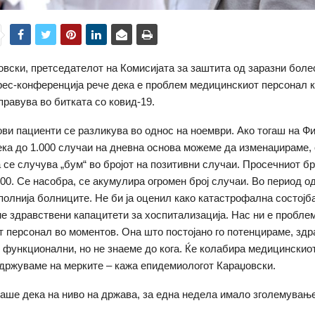
вски, претседателот на Комисијата за заштита од заразни боле
ес-конференција рече дека е проблем медицинскиот персонал к
правува во битката со ковид-19.
нови пациенти се разликува во однос на ноември. Ако тогаш на Ф
ка до 1.000 случаи на дневна основа можеме да изменаџираме, 
 се случува „бум“ во бројот на позитивни случаи. Просечниот бр
300. Се насобра, се акумулира огромен број случаи. Во период о
полнија болниците. Не би ја оценил како катастрофална состојб
е здравствени капацитети за хоспитализација. Нас ни е пробле
 персонал во моментов. Она што постојано го потенцираме, здр
 функционални, но не знаеме до кога. Ќе колабира медицинскио
идржуваме на мерките – кажа епидемиологот Караџовски.
аше дека на ниво на држава, за една недела имало зголемување