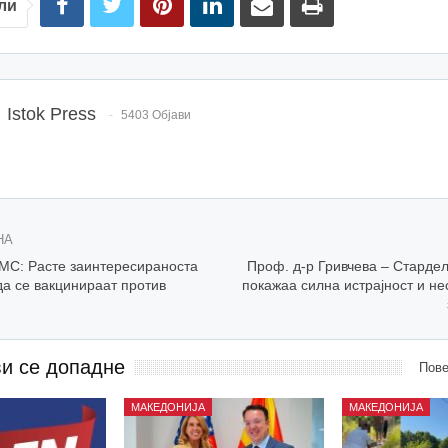
ли
Istok Press
5403 Објави
НА
МС: Расте заинтересираноста
Проф. д-р Гривчева – Стардел
да се вакцинираат против
покажаа силна истрајност и н
ви се допадне
Пове
МАКЕДОНИЈА
МАКЕДОНИЈА