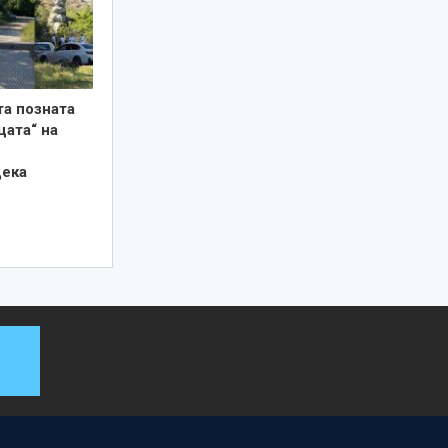
та позната
цата“ на
дека