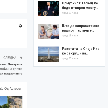
Ормускиот Теснец ќе
биде отворен многу…
пред 19 часа
Што да направите ако
вашиот партнер е…
пред 19 часа
Ракетата на Спејс Икс
ќе се сруши на…
СЛЕДНА
пред 20 часа
ова: Лекарите
есебична грижа
за пациентите
ќе Од Авторот