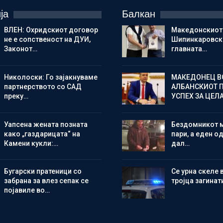
ја
Балкан
ВЛЕН: Охридскиот договор
Македонскиот
не е сопственост на ДУИ,
Шипинкаровски
Законот…
главната…
Николоски: Го зајакнуваме
МАКЕДОНЕЦ В
партнерството со САД
АЛБАНСКИОТ 
преку…
УСПЕХ ЗА ЦЕЛ
Уапсена жената позната
Бездомникот 
како „газдарицата“ на
пари, а еден од
Камени кукли:…
дал…
Бугарски пратеници со
Се урна скеле 
забрана за влез сепак се
тројца загинат
појавиле во…