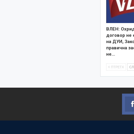
ВЛЕН: Охри
договор не 
на ДУИ, Зак
правична за
не…
ПТРЕТХ
С