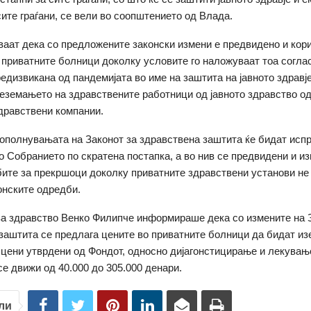
сите граѓани, се вели во соопштението од Влада.
аат дека со предложените законски измени е предвидено и кор
 приватните болници доколку условите го наложуваат тоа согла
редизвикана од пандемијата во име на заштита на јавното здравје
еземањето на здравствените работници од јавното здравство од
дравствени компании.
ополнувањата на Законот за здравствена заштита ќе бидат испр
о Собранието по скратена постапка, а во нив се предвидени и и
бите за прекршоци доколку приватните здравствени установи не
онските одредби.
а здравство Венко Филипче информираше дека со измените на 
заштита се предлага цените во приватните болници да бидат из
цени утврдени од Фондот, односно дијагонстицирање и лекувањ
се движи од 40.000 до 305.000 денари.
ли