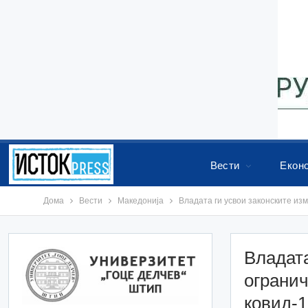
Вести
Екон
Дома
Вести
Македонија
Владата ги усвои законските из
Владата
огранич
ковид-1