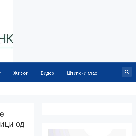
т
Живот
Видео
Штипски глас
се
ници од