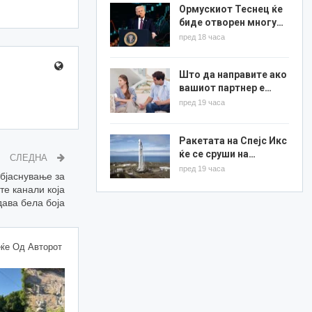
Ормускиот Теснец ќе
биде отворен многу…
пред 18 часа
Што да направите ако
вашиот партнер е…
пред 19 часа
Ракетата на Спејс Икс
ќе се сруши на…
СЛЕДНА
пред 19 часа
бјаснување за
те канали која
дава бела боја
ќе Од Авторот