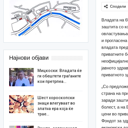
Сподели
Владата на 6
заштита со к
овластувања 
и прогласена
владата пред
приватните б
Најнови објави
неофицијално
јавното здра
Мицкоски: Владата ќе
приватното з
ги обештети граѓаните
кои претрпеа…
„Со предложе
страна на пр
Шест хороскопски
заради зашти
знаци влегуваат во
болест, а на
златна ера која ќе
цени во прив
трае…
Фондот за зд
економски до