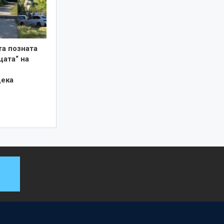
та позната
цата“ на
дека