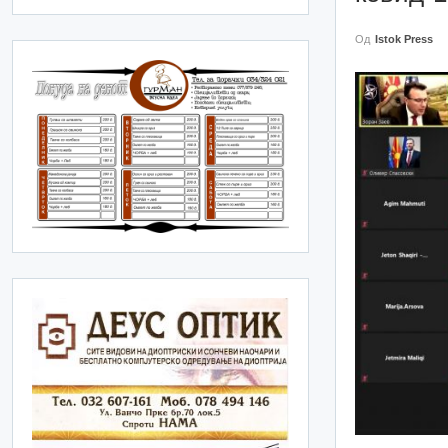
Од
Istok Press