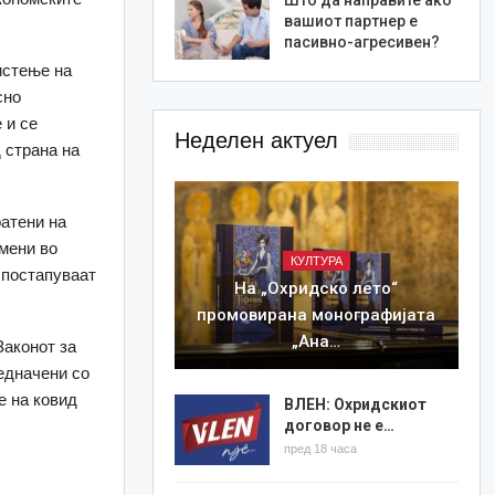
вашиот партнер е
пасивно-агресивен?
истење на
сно
 и се
Неделен актуел
 страна на
атени на
змени во
КУЛТУРА
 постапуваат
На „Охридско лето“
промовирана монографијата
„Ана…
Законот за
едначени со
е на ковид
ВЛЕН: Охридскиот
договор не е…
пред 18 часа