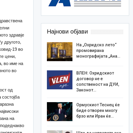
здравствена
телни
Најнови објави
ното здравје
у другото,
На „Охридско лето“
ковид-19 во
промовирана
монографијата „Ана…
те цени,
, во име на
вното во
ВЛЕН: Охридскиот
договор не е
сопственост на ДУИ,
ост од
Законот…
 состојба
заразна
Ормускиот Теснец ќе
биде отворен многу
највисоки
брзо или Иран ќе…
рана на
 подеднакво
економските
Што да направите ако