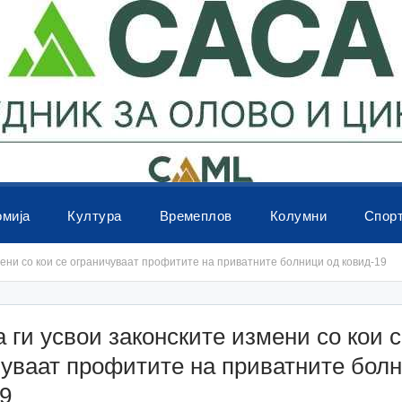
омија
Култура
Времеплов
Колумни
Спор
мени со кои се ограничуваат профитите на приватните болници од ковид-19
 ги усвои законските измени со кои 
уваат профитите на приватните бол
9