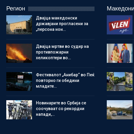
Регион
Македони
Двајца македонски
државјани прогласени за
„персона нон…
Двајца мртви во судир на
противпожарни
хеликоптери во…
Фестивалот „Анибар“ во Пеќ
повторно ги обедини
младите…
Новинарите во Србија се
соочуваат со рекордни
напади,…