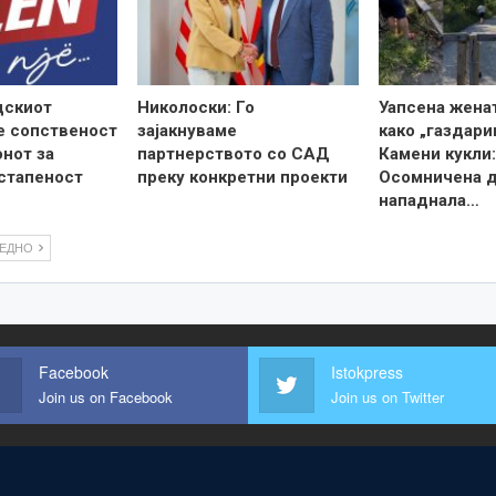
дскиот
Николоски: Го
Уапсена жена
е сопственост
зајакнуваме
како „газдари
онот за
партнерството со САД
Камени кукли:
стапеност
преку конкретни проекти
Осомничена 
нападнала…
ЛЕДНО
Facebook
Istokpress
Join us on Facebook
Join us on Twitter