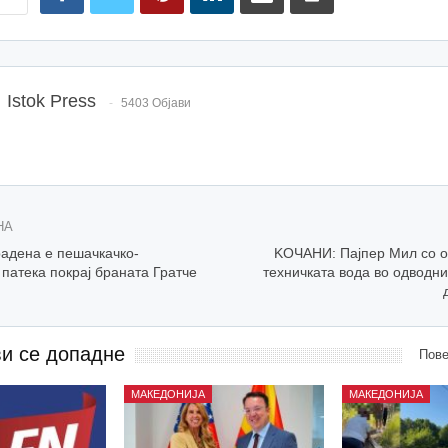
Istok Press
5403 Објави
НА
адена е пешачкачко-
KOЧАНИ: Пајпер Мил со о
патека покрај браната Гратче
техничката вода во одводни
ви се допадне
Пове
МАКЕДОНИЈА
МАКЕДОНИЈА