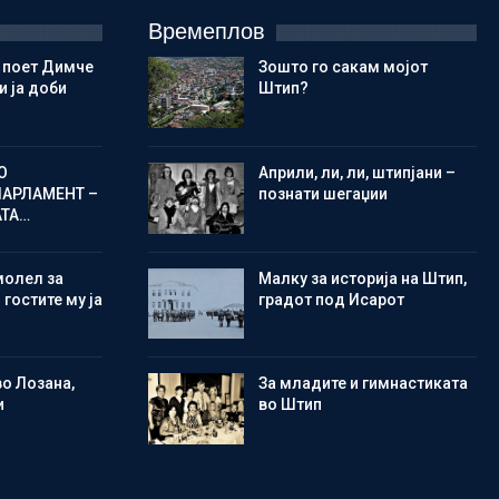
Времеплов
 поет Димче
Зошто го сакам мојот
 ја доби
Штип?
О
Aприли, ли, ли, штипјани –
ПАРЛАМЕНТ –
познати шегаџии
АТА…
молел за
Малку за историја на Штип,
 гостите му ја
градот под Исарот
во Лозана,
Зa младите и гимнастиката
и
во Штип