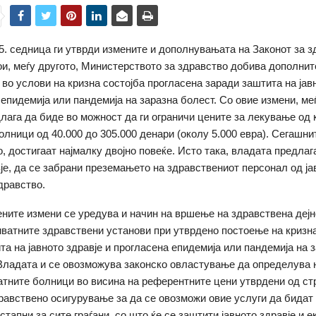
5. седница ги утврди измените и дополнувањата на Законот за 
ои, меѓу другото, Министерството за здравство добива дополни
во услови на кризна состојба прогласена заради заштита на јав
 епидемија или пандемија на заразна болест. Со овие измени, меѓ
лага да биде во можност да ги ограничи цените за лекување од 
олници од 40.000 до 305.000 денари (околу 5.000 евра). Сегашни
, достигаат најмалку двојно повеќе. Исто така, владата предлага
вје, да се забрани преземањето на здравствениот персонал од ја
дравство.
ните измени се уредува и начин на вршење на здравствена дејн
иватните здравствени установи при утврдено постоење на кризна
та на јавното здравје и прогласена епидемија или пандемија на 
 Владата и се овозможува законско овластување да определува 
атните болници во висина на референтните цени утврдени од ст
равствено осигурување за да се овозможи овие услуги да бидат
стапни за сите граѓани, со што ќе се заштити јавното здравје и 