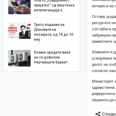
Зошто „совршениот
пријател“ од вештачка
интереси на 
интелигенција е…
Оттаму додав
ресурсите на
Трето издание на
состојбата п
Деновите на
поезијата, од 14 до 16
забранува пр
мај
приватните з
Измените и д
Клима-уредите веќе
не се доволни:
усвојување в
Научниците бараат…
делот на гло
согласно зак
Министерот з
здравствена 
рефернтните 
пациенти да 
Споде