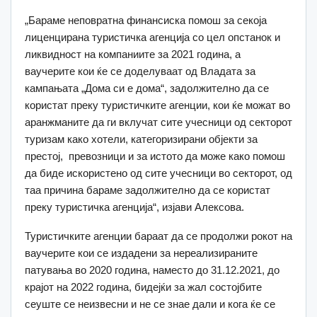
„Бараме неповратна финансиска помош за секоја
лиценцирана туристичка агенција со цел опстанок и
ликвидност на компаниите за 2021 година, а
ваучерите кои ќе се доделуваат од Владата за
кампањата „Дома си е дома“, задолжително да се
користат преку туристичките агенции, кои ќе можат во
аранжманите да ги вклучат сите учесници од секторот
туризам како хотели, категоризирани објекти за
престој, превозници и за истото да може како помош
да биде искористено од сите учесници во секторот, од
таа причина бараме задолжително да се користат
преку туристичка агенција“, изјави Алексова.
Туристичките агенции бараат да се продолжи рокот на
ваучерите кои се издадени за нереализираните
патувања во 2020 година, наместо до 31.12.2021, до
крајот на 2022 година, бидејќи за жал состојбите
сеуште се неизвесни и не се знае дали и кога ќе се