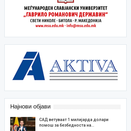
Најнови објави
САД ветуваат 1 милијарда долари
помош за безбедноста на…