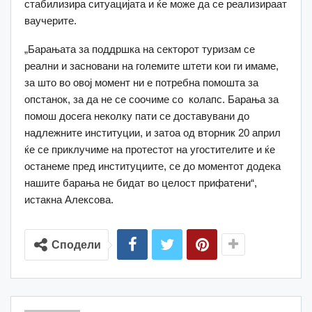
стабилизира ситуацијата и ќе може да се реализираат
ваучерите.
„Барањата за поддршка на секторот туризам се
реални и засновани на големите штети кои ги имаме,
за што во овој момент ни е потребна помошта за
опстанок, за да не се соочиме со колапс. Барања за
помош досега неколку пати се доставувани до
надлежните институции, и затоа од вторник 20 април
ќе се приклучиме на протестот на угостителите и ќе
останеме пред институциите, се до моментот додека
нашите барања не бидат во целост прифатени“,
истакна Алексова.
Сподели