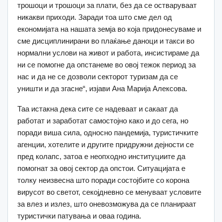
трошоци и трошоци за плати, без да се остваруваат
никакви приходи. Заради тоа што сме дел од
економијата на нашата земја во која придонесуваме и
сме дисциплинирани во плаќање даноци и такси во
нормални услови на живот и работа, инсистираме да
ни се помогне да опстанеме во овој тежок период за
нас и да не се дозволи секторот туризам да се
уништи и да згасне“, изјави Ана Марија Алексова.
Таа истакна дека сите се надеваат и сакаат да
работат и заработат самостојно како и до сега, но
поради виша сила, односно пандемија, туристичките
агенции, хотелите и другите придружни дејности се
пред колапс, затоа е неопходно институциите да
помогнат за овој сектор да опстои. Ситуацијата е
толку неизвесна што поради состојбите со корона
вирусот во светот, секојдневно се менуваат условите
за влез и излез, што оневозможува да се планираат
туристички патувања и оваа година.