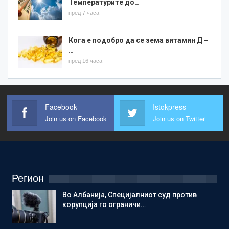
Температурите до…
пред 7 часа
Кога е подобро да се зема витамин Д –
…
пред 16 часа
Facebook
Istokpress
Join us on Facebook
Join us on Twitter
Регион
Во Албанија, Специјалниот суд против
корупција го ограничи…