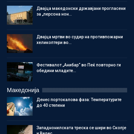
Двајца македонски државјани прогласени
за „персона нон…
Двајца мртви во судир на противпожарни
хеликоптери во…
Фестивалот „Анибар“ во Пеќ повторно ги
обедини младите…
Македонија
Денес портокалова фаза: Температурите
до 40 степени
Западнонилската треска се шири во Скопје
и Велес