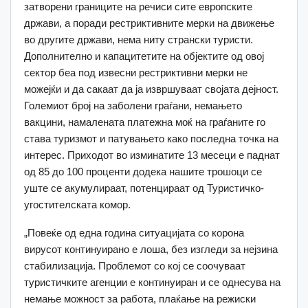
затворени границите на речиси сите европските
држави, а поради рестриктивните мерки на движење
во другите држави, нема ниту странски туристи.
Дополнително и капацитетите на објектите од овој
сектор беа под извесни рестриктивни мерки не
можејќи и да сакаат да ја извршуваат својата дејност.
Големиот број на заболени граѓани, немањето
вакцини, намалената платежна моќ на граѓаните го
става туризмот и патувањето како последна точка на
интерес. Приходот во изминатите 13 месеци е паднат
од 85 до 100 проценти додека нашите трошоци се
уште се акумулираат, потенцираат од Туристичко-
угостителската комор.
„Повеќе од една година ситуацијата со корона
вирусот континуирано е лоша, без изгледи за нејзина
стабилизација. Проблемот со кој се соочуваат
туристичките агенции е континуиран и се однесува на
немање можност за работа, плаќање на режиски