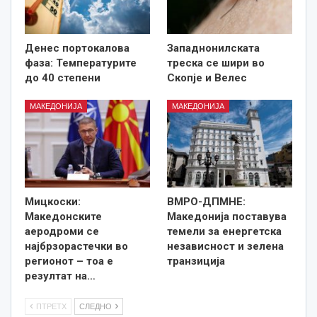
Денес портокалова
Западнонилската
фаза: Температурите
треска се шири во
до 40 степени
Скопје и Велес
МАКЕДОНИЈА
МАКЕДОНИЈА
Мицкоски:
ВМРО-ДПМНЕ:
Македонските
Македонија поставува
аеродроми се
темели за енергетска
најбрзорастечки во
независност и зелена
регионот – тоа е
транзиција
резултат на…
ПТРЕТХ
СЛЕДНО