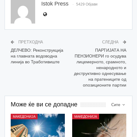
Istok Press
5429 Објави
ПРЕТХОДНА
СЛЕДНА
ДЕЛЧЕВО: Реконструкција
ПАРТИЈАТА НА
на главната водоводна
ПЕНЗИОНЕРИ го осудува
линија во Тработивиште
лицемерното, срамното,
ненародното и
деструктивно однесување
на пратениците од
опозиционите партии
Може ќе ви се допадне
Сите
МАКЕДОНИЈА
МАКЕДОНИЈА