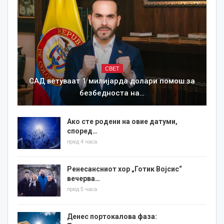
СВЕТ
САД ветуваат 1 милијарда долари помош за
безбедноста на…
Ако сте родени на овие датуми,
според…
пред 4 часа
Ренесансниот хор „Готик Војсис“
вечерва…
пред 5 часа
Денес портокалова фаза: