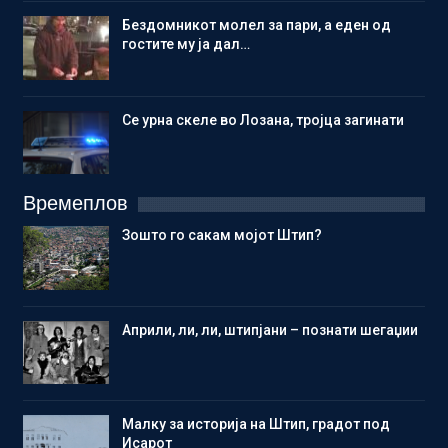
Бездомникот молел за пари, а еден од
гостите му ја дал…
Се урна скеле во Лозана, тројца загинати
Времеплов
Зошто го сакам мојот Штип?
Aприли, ли, ли, штипјани – познати шегаџии
Малку за историја на Штип, градот под
Исарот