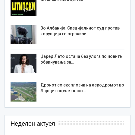
Во Албанија, Специјалниот суд против
корупција го ограничи…
Џаред Лето остана без улога по новите
обвинувања за…
Дронот со експлозив на аеродромот во
Лајпциг оценет како…
Неделен актуел