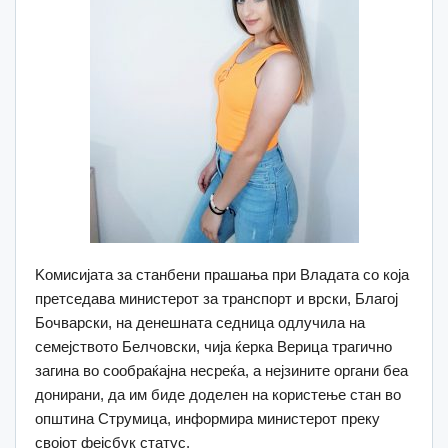
Kомисијата за станбени прашања при Владата со која
претседава министерот за транспорт и врски, Благој
Бочварски, на денешната седница одлучила на
семејството Белчовски, чија ќерка Верица трагично
загина во сообраќајна несреќа, а нејзините органи беа
донирани, да им биде доделен на користење стан во
општина Струмица, информира министерот преку
својот фејсбук статус.