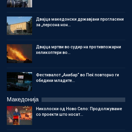
Двајца македонски државјани прогласени
за „персона нон…
Двајца мртви во судир на противпожарни
хеликоптери во…
Фестивалот „Анибар“ во Пеќ повторно ги
обедини младите…
Македонија
Николоски од Ново Село: Продолжуваме
со проекти што носат…