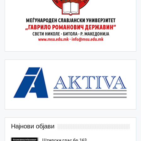
Најнови објави
Штипски глас бр.163