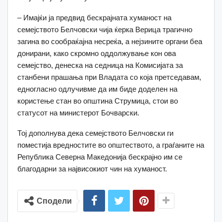
– Имајќи ја предвид бескрајната хуманост на
семејството Белчовски чија ќерка Верица трагично
загина во сообраќајна несреќа, а нејзините органи беа
донирани, како скромно оддолжување кон ова
семејство, денеска на седница на Комисијата за
станбени прашања при Владата со која претседавам,
едногласно одлучивме да им биде доделен на
користење стан во општина Струмица, стои во
статусот на министерот Бочварски.
Тој дополнува дека семејството Белчовски ги
поместија вредностите во општеството, а граѓаните на
Република Северна Македонија бескрајно им се
благодарни за највисокиот чин на хуманост.
Сподели