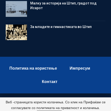
Малку за историја на Штип, градот под
Исарот
Зa младите и гимнастиката во Штип
Политика на користење
Импресум
Контакт
Веб -страницата користи колачиња. Со клик на Прифаќам се
© 2026 - Istok Press. All Rights Reserved.
согласувате со политиката на приватност и колачиња.
Развиено и хостирано од