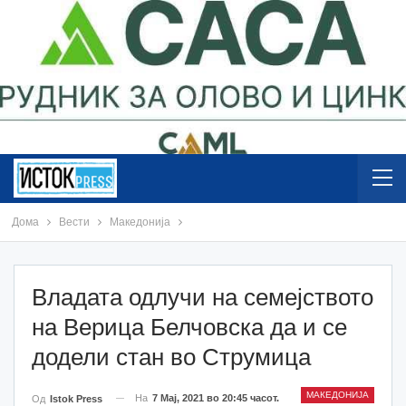
Дома
Вести
Македонија
Владата одлучи на семејството
на Верица Белчовска да и се
додели стан во Струмица
МАКЕДОНИЈА
На
7 Мај, 2021 во 20:45 часот.
Од
Istok Press