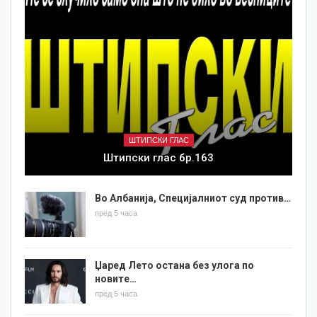
ШТИПСКИ ГЛАС
Штипски глас бр.163
Во Албанија, Специјалниот суд против…
пред 5 часа
Џаред Лето остана без улога по
новите…
пред 5 часа