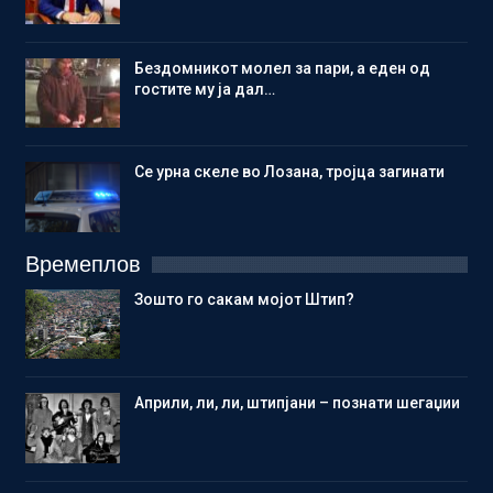
Бездомникот молел за пари, а еден од
гостите му ја дал…
Се урна скеле во Лозана, тројца загинати
Времеплов
Зошто го сакам мојот Штип?
Aприли, ли, ли, штипјани – познати шегаџии