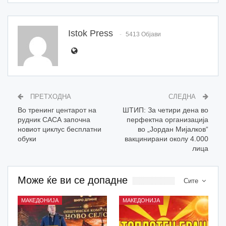
Istok Press
5413 Објави
ПРЕТХОДНА
СЛЕДНА
Во тренинг центарот на
ШТИП: За четири дена во
рудник САСА започна
перфектна организација
новиот циклус бесплатни
во „Јордан Мијалков“
обуки
вакцинирани околу 4.000
лица
Може ќе ви се допадне
Сите
МАКЕДОНИЈА
МАКЕДОНИЈА