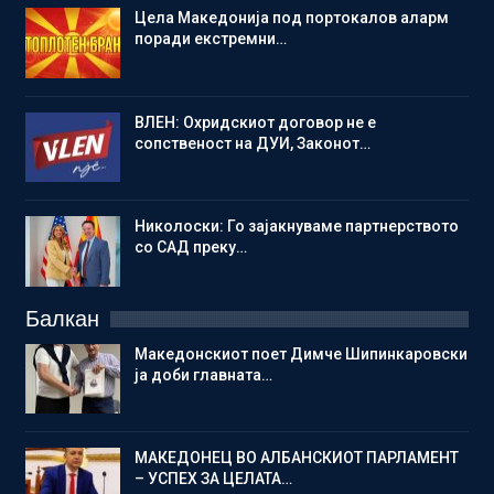
Цела Македонија под портокалов аларм
поради екстремни…
ВЛЕН: Охридскиот договор не е
сопственост на ДУИ, Законот…
Николоски: Го зајакнуваме партнерството
со САД преку…
Балкан
Македонскиот поет Димче Шипинкаровски
ја доби главната…
МАКЕДОНЕЦ ВО АЛБАНСКИОТ ПАРЛАМЕНТ
– УСПЕХ ЗА ЦЕЛАТА…