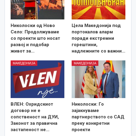
Николоски од Ново
Цела Македонија под
Село: Продолжуваме
портокалов аларм
со проекти што носат
поради екстремни
развој и подобар
горештини,
живот за…
надлежните со важни…
МАКЕДОНИЈА
МАКЕДОНИЈА
ВЛЕН: Охридскиот
Николоски: Го
договор не е
зајакнуваме
сопственост на ДУИ,
партнерството со САД
Законот за правична
преку конкретни
застапеност не…
проекти