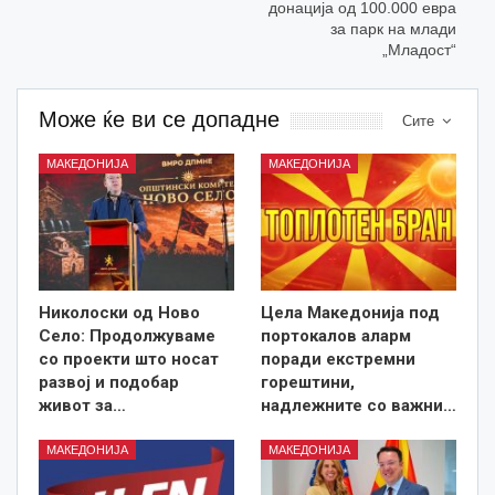
донација од 100.000 евра
за парк на млади
„Младост“
Може ќе ви се допадне
Сите
МАКЕДОНИЈА
МАКЕДОНИЈА
Николоски од Ново
Цела Македонија под
Село: Продолжуваме
портокалов аларм
со проекти што носат
поради екстремни
развој и подобар
горештини,
живот за…
надлежните со важни…
МАКЕДОНИЈА
МАКЕДОНИЈА