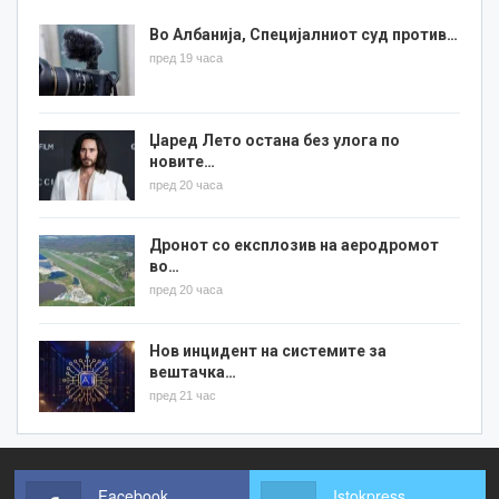
Во Албанија, Специјалниот суд против…
пред 19 часа
Џаред Лето остана без улога по
новите…
пред 20 часа
Дронот со експлозив на аеродромот
во…
пред 20 часа
Нов инцидент на системите за
вештачка…
пред 21 час
Facebook
Istokpress