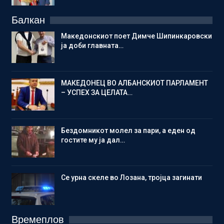
Балкан
Македонскиот поет Димче Шипинкаровски
ја доби главната…
МАКЕДОНЕЦ ВО АЛБАНСКИОТ ПАРЛАМЕНТ
– УСПЕХ ЗА ЦЕЛАТА…
Бездомникот молел за пари, а еден од
гостите му ја дал…
Се урна скеле во Лозана, тројца загинати
Времеплов