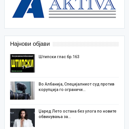
Најнови објави
Штипски глас бр.163
Во Албанија, Специјалниот суд против
корупција го ограничи…
Џаред Лето остана без улога по новите
обвинувања за…