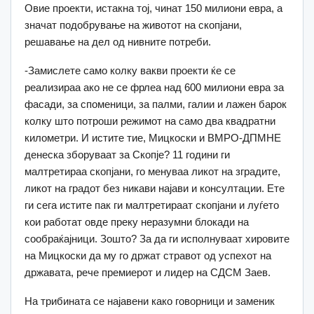
Овие проекти, истакна тој, чинат 150 милиони евра, а
значат подобрување на животот на скопјани,
решавање на дел од нивните потреби.
-Замислете само колку вакви проекти ќе се
реализираа ако не се фрлеа над 600 милиони евра за
фасади, за споменици, за палми, галии и лажен барок
колку што потроши режимот на само два квадратни
километри. И истите тие, Мицкоски и ВМРО-ДПМНЕ
денеска зборуваат за Скопје? 11 години ги
малтретираа скопјани, го менуваа ликот на зградите,
ликот на градот без никави најави и консултации. Ете
ги сега истите пак ги малтретираат скопјани и луѓето
кои работат овде преку неразумни блокади на
сообраќајници. Зошто? За да ги исполнуваат хировите
на Мицкоски да му го држат стравот од успехот на
државата, рече премиерот и лидер на СДСМ Заев.
На трибината се најавени како говорници и заменик