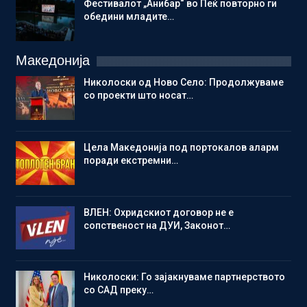
Фестивалот „Анибар“ во Пеќ повторно ги
обедини младите…
Македонија
Николоски од Ново Село: Продолжуваме
со проекти што носат…
Цела Македонија под портокалов аларм
поради екстремни…
ВЛЕН: Охридскиот договор не е
сопственост на ДУИ, Законот…
Николоски: Го зајакнуваме партнерството
со САД преку…