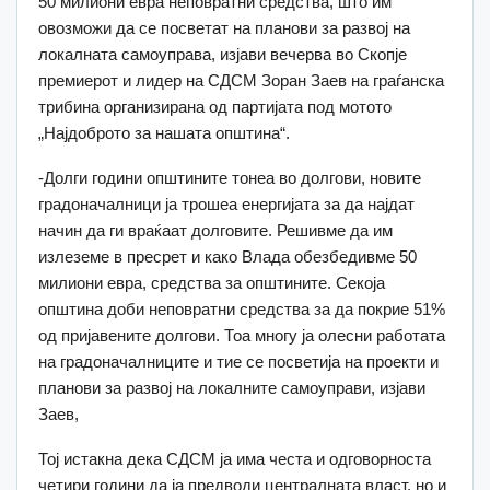
50 милиони евра неповратни средства, што им
овозможи да се посветат на планови за развој на
локалната самоуправа, изјави вечерва во Скопје
премиерот и лидер на СДСМ Зоран Заев на граѓанска
трибина организирана од партијата под мотото
„Најдоброто за нашата општина“.
-Долги години општините тонеа во долгови, новите
градоначалници ја трошеа енергијата за да најдат
начин да ги враќаат долговите. Решивме да им
излеземе в пресрет и како Влада обезбедивме 50
милиони евра, средства за општините. Секоја
општина доби неповратни средства за да покрие 51%
од пријавените долгови. Тоа многу ја олесни работата
на градоначалниците и тие се посветија на проекти и
планови за развој на локалните самоуправи, изјави
Заев,
Тој истакна дека СДСМ ја има честа и одговорноста
четири години да ја предводи централната власт, но и