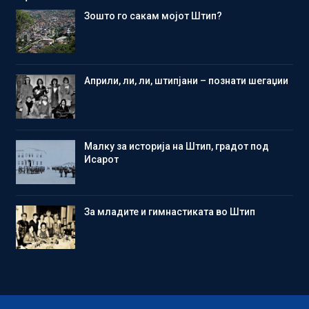
Зошто го сакам мојот Штип?
Aприли, ли, ли, штипјани – познати шегаџии
Малку за историја на Штип, градот под
Исарот
Зa младите и гимнастиката во Штип