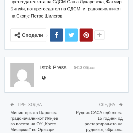
претседателката на СДСМ Сања Лукаревска, Фатмир
Битиќи, потпретседател на СДСМ, и градоначалникот
на Скопје Петре Шилегов.
Сподели
Istok Press
5413 Објави
ПРЕТХОДНА
СЛЕДНА
Министерката Царовска
Рудник САСА одбележа
градоначалникот Илијев
15 години од
во посета на ОУ „Крсте
рестартирањето на
Мисирков“ во Оризари
рудникот, објавена