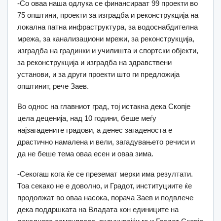
-Со оваа наша одлука се финансираат 99 проекти во
75 општини, проекти за изградба и реконструкција на
локална патна инфраструктура, за водоснабдителна
мрежа, за канализациони мрежи, за реконструкција,
изградба на градинки и училишта и спортски објекти,
за реконструкција и изградба на здравствени
установи, и за други проекти што ги предложија
општинит, рече Заев.
Во однос на главниот град, тој истакна дека Скопје
цела деценија, над 10 години, беше меѓу
најзагадените градови, а денес загаденоста е
драстичнo намалена и вели, загадувањето речиси и
да не беше тема оваа есен и оваа зима.
-Секогаш кога ќе се преземат мерки има резултати.
Тоа секако не е доволно, и Градот, институциите ќе
продолжат во оваа насока, порача Заев и подвлече
дека поддршката на Владата кон единиците на