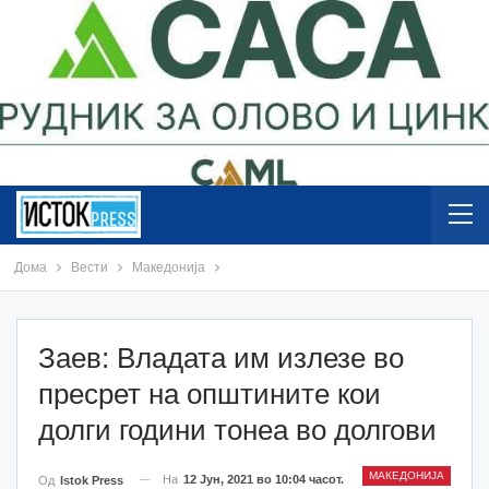
Дома
Вести
Македонија
Заев: Владата им излезе во
пресрет на општините кои
долги години тонеа во долгови
МАКЕДОНИЈА
На
12 Јун, 2021 во 10:04 часот.
Од
Istok Press