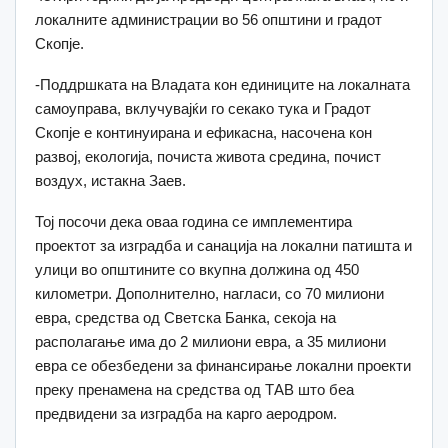
локалните администрации во 56 општини и градот
Скопје.
-Поддршката на Владата кон единиците на локалната
самоуправа, вклучувајќи го секако тука и Градот
Скопје е континуирана и ефикасна, насочена кон
развој, екологија, почиста живота средина, почист
воздух, истакна Заев.
Тој посочи дека оваа година се имплементира
проектот за изградба и санација на локални патишта и
улици во општините со вкупна должина од 450
километри. Дополнително, нагласи, со 70 милиони
евра, средства од Светска Банка, секоја на
располагање има до 2 милиони евра, а 35 милиони
евра се обезбедени за финансирање локални проекти
преку пренамена на средства од ТАВ што беа
предвидени за изградба на карго аеродром.