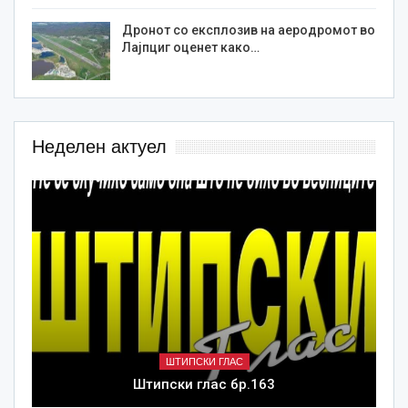
Дронот со експлозив на аеродромот во
Лајпциг оценет како…
Неделен актуел
ШТИПСКИ ГЛАС
Штипски глас бр.163