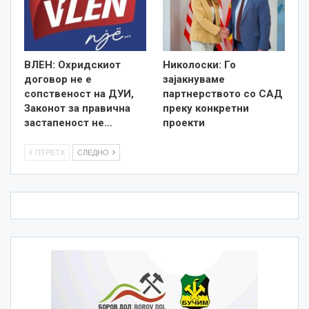
ВЛЕН: Охридскиот
Николоски: Го
договор не е
зајакнуваме
сопственост на ДУИ,
партнерството со САД
Законот за правична
преку конкретни
застапеност не…
проекти
ПТРЕТХ
СЛЕДНО