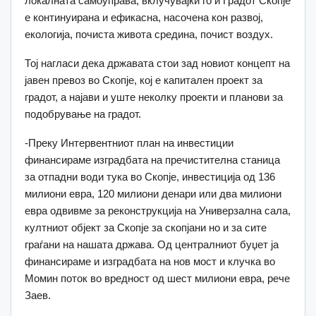
локалната самоуправа, вклучувајќи го и Градот Скопје
е континуирана и ефикасна, насочена кон развој,
екологија, почиста живота средина, почист воздух.
Тој нагласи дека државата стои зад новиот концепт на
јавен превоз во Скопје, кој е капитален проект за
градот, а најави и уште неколку проекти и планови за
подобрување на градот.
-Преку Интервентниот план на инвестиции
финансираме изградбата на пречистителна станица
за отпадни води тука во Скопје, инвестиција од 136
милиони евра, 120 милиони денари или два милиони
евра одвивме за реконструкција на Универзална сала,
култниот објект за Скопје за скопјани но и за сите
граѓани на нашата држава. Од централниот буџет ја
финансираме и изградбата на нов мост и клучка во
Момин поток во вредност од шест милиони евра, рече
Заев.