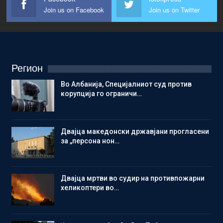
Join us on Facebook
Join us on Twitter
Регион
Во Албанија, Специјалниот суд против
корупција го ограничи…
Двајца македонски државјани прогласени
за „персона нон…
Двајца мртви во судир на противпожарни
хеликоптери во…