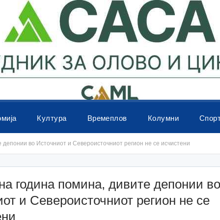
омија
Култура
Времеплов
Колумни
Спор
 депонии во Источниот и Североисточниот регион не се исчистени
а година помина, дивите депонии в
от и Североисточниот регион не се
ени