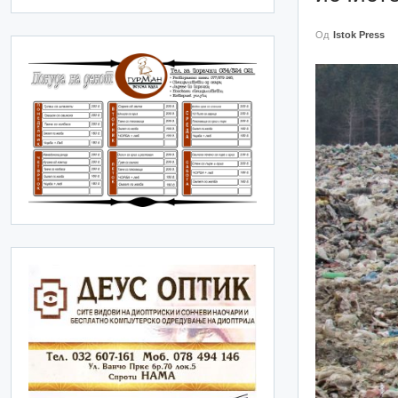
Од
Istok Press