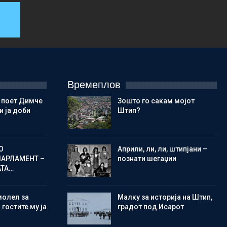
Времеплов
 поет Димче
Зошто го сакам мојот
 ја доби
Штип?
О
Aприли, ли, ли, штипјани –
ПАРЛАМЕНТ –
познати шегаџии
АТА…
молел за
Малку за историја на Штип,
 гостите му ја
градот под Исарот