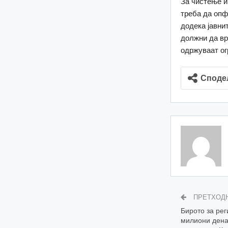
За чистење и
треба да опф
додека јавни
должни да вр
одржуваат ог
Споде
ПРЕТХОД
Бирото за рег
милиони дена