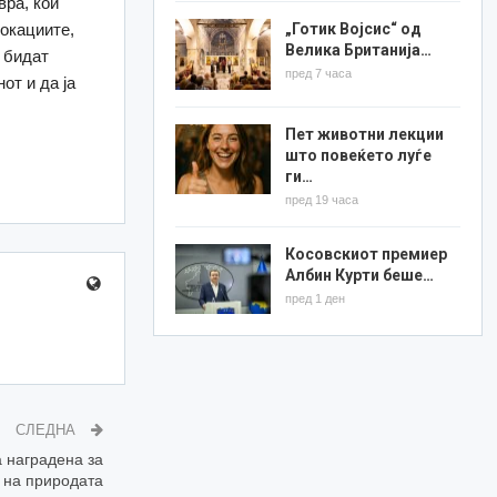
вра, кои
локациите,
„Готик Војсис“ од
Велика Британија…
е бидат
пред 7 часа
от и да ја
Пет животни лекции
што повеќето луѓе
ги…
пред 19 часа
Косовскиот премиер
Албин Курти беше…
пред 1 ден
СЛЕДНА
 наградена за
 на природата