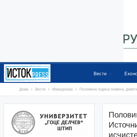
Вести
Екон
Дома
Вести
Македонија
Половина година помина, дивите
Половин
Источни
исчист