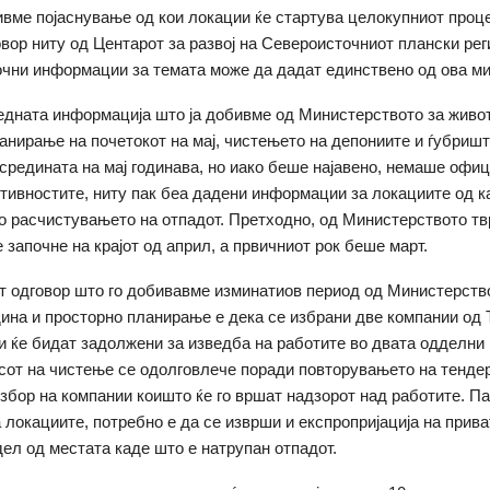
ивме појаснување од кои локации ќе стартува целокупниот проц
вор ниту од Центарот за развој на Североисточниот плански рег
очни информации за темата може да дадат единствено од ова м
дната информација што ја добивме од Министерството за живо
анирање на почетокот на мај, чистењето на депониите и ѓубриш
 средината на мај годинава, но иако беше најавено, немаше офи
ктивностите, ниту пак беа дадени информации за локациите од к
со расчистувањето на отпадот. Претходно, од Министерството т
 започне на крајот од април, а првичниот рок беше март.
 одговор што го добивавме изминатиов период од Министерств
ина и просторно планирање е дека се избрани две компании од 
ои ќе бидат задолжени за изведба на работите во двата одделни 
сот на чистење се одолговлече поради повторувањето на тенде
избор на компании коишто ќе го вршат надзорот над работите. П
 локациите, потребно е да се изврши и експропријација на прив
дел од местата каде што е натрупан отпадот.