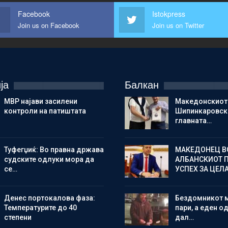
Facebook
Istokpress
Join us on Facebook
Join us on Twitter
ја
Балкан
МВР најави засилени
Македонскиот
контроли на патиштата
Шипинкаровски
главната…
Туфегџиќ: Во правна држава
МАКЕДОНЕЦ В
судските одлуки мора да
АЛБАНСКИОТ 
се…
УСПЕХ ЗА ЦЕЛ
Денес портокалова фаза:
Бездомникот 
Температурите до 40
пари, а еден од
степени
дал…