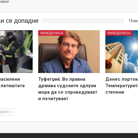
очани
ви се допадне
Пове
МАКЕДОНИЈА
МАКЕДОНИЈА
засилени
Туфегџиќ: Во правна
Денес порток
 патиштата
држава судските одлуки
Температурит
мора да се спроведуваат
степени
и почитуваат
ЛЕДНО