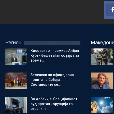
Регион
Македони
Косовскиот премиер Албин
Курти беше гаѓан со јајца за
време…
Зеленски во официјална
посета на Србија:
Состаноците се…
Во Албанија, Специјалниот
суд против корупција го
ограничи…