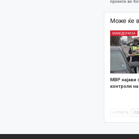
проекти во К
Може ќе 
МАКЕДОНИЈА
МВР најави 
контроли на
ПТРЕТХ
С