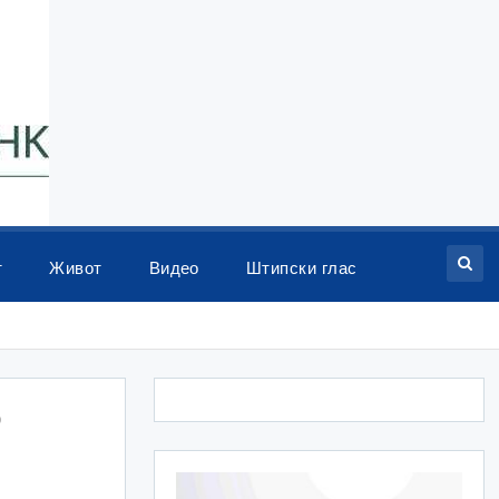
т
Живот
Видео
Штипски глас
о