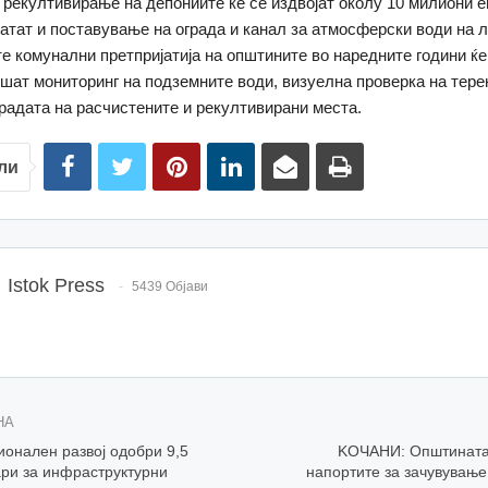
 рекултивирање на депониите ќе се издвојат околу 10 милиони е
атат и поставување на ограда и канал за атмосферски води на 
те комунални претпријатија на општините во наредните години ќ
шат мониторинг на подземните води, визуелна проверка на терен
радата на расчистените и рекултивирани места.
ли
Istok Press
5439 Објави
НА
ионален развој одобри 9,5
KOЧАНИ: Општината
ри за инфраструктурни
напортите за зачувување