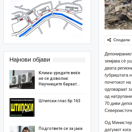
Сподели
Депонираниот
Најнови објави
земјава сè у
двата регион
Клима-уредите веќе
ѓубриштата н
не се доволни:
почетокот на
Научниците бараат…
одговараат з
од натрупани
Штипски глас бр.163
70 диви депо
Североисточн
Од Министерс
Подгответе се за јаки
датумот кога