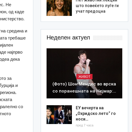
ес. Не
што повеќето луѓе ги
учат предоцна
ион, од каде
инистерство.
тна средина и
Неделен актуел
тата требаше
цијален
аде најпрво
врдеа дека
ЖИВОТ
ото за
(Фото) Шон Мендес во врска
Турција и
со поранешната на Нејмар:…
региона.
рската
аралелно со
ЕУ вечерта на
атното
„Охридско лето“ го
носи…
пред 7 часа