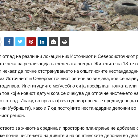
 отпад на различни локации низ Источниот и Североисточниот р
ште чека на реализација на зелената агенда. Жителите на 18-те 
и чекаат да почне отстранувањето на општинските нестандардни
из Источниот и Североисточниот регион во земјава, кое се најав
 годинава. Институциите меѓусебно си ја префрлаат топката или
а тоа кој е новиот датум кога се очекува да отпочне чистењето н
от отпад. Инаку, во првата фаза од овој проект е предвидено да 
нии (ѓубришта), како и 7 од постојните нестандардни депонии во
иот регион.
твото за животна средина и просторно планирање не добивме о
 ќе почне чистењето на дивите и на општинските депонии во дват