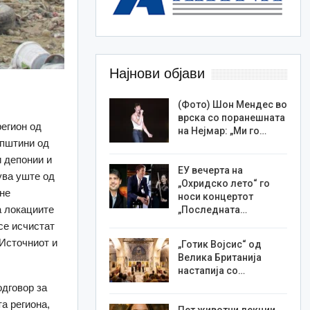
Најнови објави
(Фото) Шон Мендес во
врска со поранешната
егион од
на Нејмар: „Ми го…
општини од
 депонии и
ЕУ вечерта на
ува уште од
„Охридско лето“ го
 не
носи концертот
а локациите
„Последната…
се исчистат
 Источниот и
„Готик Војсис“ од
Велика Британија
настапија со…
дговор за
а региона,
Пет животни лекции