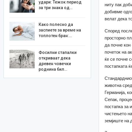
удари: Тежок период
ниту пак доб
за три знака од…
добивме одго
велат дека т
Како полесно да
заспиете за време на
Според после
топлотен бран:…
просторно пл
да почне кон
почеток на а
Фосилни стапалки
откриваат дека
ќе се почне 
древен човечки
постапката ќе
роднина бил…
Стандардниот
животна сред
Германија, к
Сепак, проце
постапка за 
чистењето на
земјиште на 