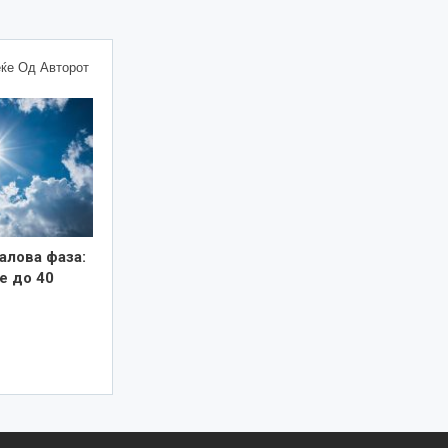
ќе Од Авторот
алова фаза:
е до 40