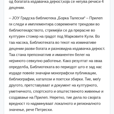
од богатата издавачка дејност,која се негува речиси 4
децении.
– ЈОУ Градска библиотека „Борка Талески“ – Прилеп
ги следи и имплементира современите трендови во
библиотекарството, стремејќи се да прерасне во
културен стожер на градот под Марковите Кули. Во
таа насока, Библиотеката во текот на изминативе
децении разви богата и разновидна издавачка дејност.
Таа стана препознатлив и иманентен белег на
нејзиното севкупно работење. Како резултат на оваа
определба, Библиотеката во периодот што е зад нас
издаде повеќе значајни монографски публикации,
библиографии, каталози и поетски збирки. Тие, меѓу
другото, претставуваат и документ на културното,
уметничкото, спортското и општественото живеење и
создавање на Прилеп. Неретко, тие дела по својата
вредност го надминуваат локалното и регионалното
значење, рече Петрески.