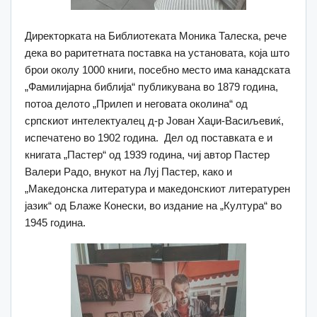
Директорката на Библиотеката Моника Талеска, рече
дека во раритетната поставка на установата, која што
брои околу 1000 книги, посебно место има канадската
„Фамилијарна библија“ публикувана во 1879 година,
потоа делото „Прилеп и неговата околина“ од
српскиот интелектуалец д-р Јован Хаџи-Васиљевиќ,
испечатено во 1902 година. Дел од поставката е и
книгата „Пастер“ од 1939 година, чиј автор Пастер
Валери Радо, внукот на Луј Пастер, како и
„Македонска литература и македонскиот литературен
јазик“ од Блаже Конески, во издание на „Култура“ во
1945 година.