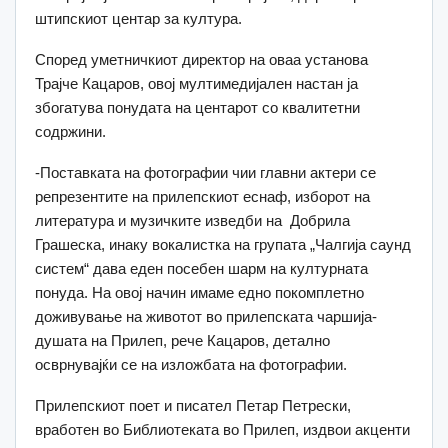
штипскиот центар за култура.
Според уметничкиот директор на оваа установа
Трајче Кацаров, овој мултимедијален настан ја
збогатува понудата на центарот со квалитетни
содржини.
-Поставката на фотографии чии главни актери се
репрезентите на прилепскиот еснаф, изборот на
литература и музичките изведби на Добрила
Грашеска, инаку вокалистка на групата „Чалгија саунд
систем“ дава еден посебен шарм на културната
понуда. На овој начин имаме едно покомплетно
доживување на животот во прилепската чаршија-
душата на Прилеп, рече Кацаров, детално
осврнувајќи се на изложбата на фотографии.
Прилепскиот поет и писател Петар Петрески,
вработен во Библиотеката во Прилеп, издвои акценти