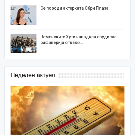
Се породи актерката Обри Плаза
Јеменските Хути нападнаа саудиска
рафинерија откако…
Неделен актуел