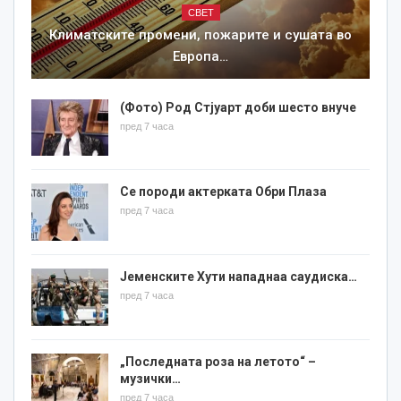
СВЕТ
Климатските промени, пожарите и сушата во
Европа…
(Фото) Род Стјуарт доби шесто внуче
пред 7 часа
Се породи актерката Обри Плаза
пред 7 часа
Јеменските Хути нападнаа саудиска…
пред 7 часа
„Последната роза на летото“ –
музички…
пред 7 часа