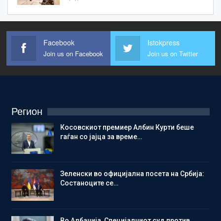
Facebook
Istokpress
Join us on Facebook
Join us on Twitter
Регион
Косовскиот премиер Албин Курти беше
гаѓан со јајца за време…
Зеленски во официјална посета на Србија:
Состаноците се…
Во Албанија, Специјалниот суд против