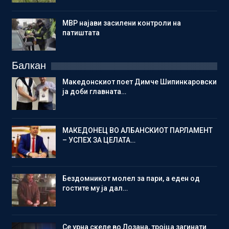
МВР најави засилени контроли на
патиштата
Балкан
Македонскиот поет Димче Шипинкаровски
ја доби главната…
МАКЕДОНЕЦ ВО АЛБАНСКИОТ ПАРЛАМЕНТ
– УСПЕХ ЗА ЦЕЛАТА…
Бездомникот молел за пари, а еден од
гостите му ја дал…
Се урна скеле во Лозана, тројца загинати