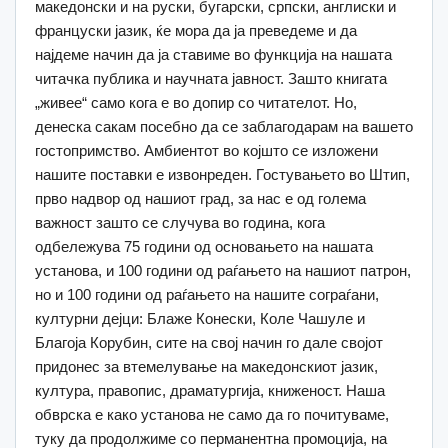
македонски и на руски, бугарски, српски, англиски и
француски јазик, ќе мора да ја преведеме и да
најдеме начин да ја ставиме во функција на нашата
читачка публика и научната јавност. Зашто книгата
„живее“ само кога е во допир со читателот. Но,
денеска сакам посебно да се заблагодарам на вашето
гостопримство. Амбиентот во којшто се изложени
нашите поставки е извонреден. Гостувањето во Штип,
прво надвор од нашиот град, за нас е од голема
важност зашто се случува во година, кога
одбележува 75 години од основањето на нашата
установа, и 100 години од раѓањето на нашиот патрон,
но и 100 години од раѓањето на нашите сограѓани,
културни дејци: Блаже Конески, Коле Чашуле и
Благоја Корубин, сите на свој начин го дале својот
придонес за втемелување на македонскиот јазик,
култура, правопис, драматургија, книженост. Наша
обврска е како установа не само да го почитуваме,
туку да продолжиме со перманентна промоција, на