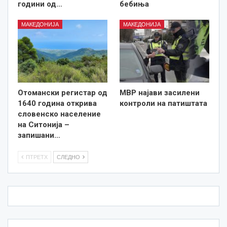
години од…
бебиња
МАКЕДОНИЈА
МАКЕДОНИЈА
Отомански регистар од
МВР најави засилени
1640 година открива
контроли на патиштата
словенско население
на Ситонија –
запишани…
ПТРЕТХ
СЛЕДНО