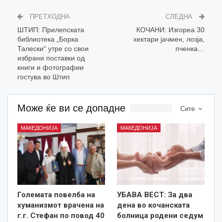
ПРЕТХОДНА
СЛЕДНА
ШТИП: Прилепската
КОЧАНИ: Изгореа 30
библиотека „Борка
хектари јачмен, лозја,
Талески“ утре со свои
пченка…
избрани поставки од
книги и фотографии
гостува во Штип
Може ќе ви се допадне
Сите
МАКЕДОНИЈА
МАКЕДОНИЈА
Големата повелба на
УБАВА ВЕСТ: За два
хуманизмот врачена на
дена во кочанската
г.г. Стефан по повод 40
болница родени седум