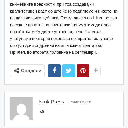
книжевните вредности, при тоа создавајќи
квалитетивен раст со што ќе го подигнеме и нивото на
нашата читачка публика. Гостувањето во Штип во таа
насока е почеток на поинтензивна мултимедијална
соработка меѓу двете установи, рече Талеска,
упатувајќи повторно покана за возвратно гостување
со културни содржини на штипскиот центар во
Прилеп, во втората половина на септември.
Сподели
Istok Press
5448 Објави