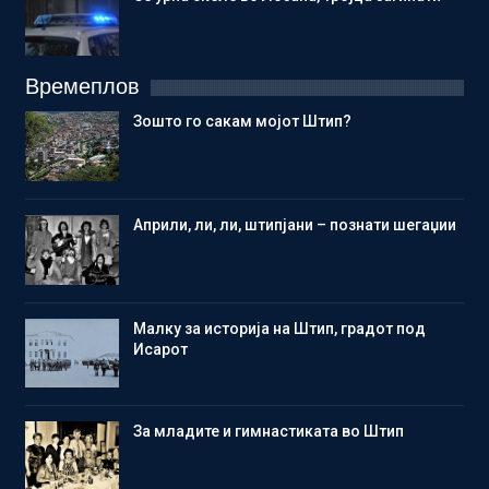
Времеплов
Зошто го сакам мојот Штип?
Aприли, ли, ли, штипјани – познати шегаџии
Малку за историја на Штип, градот под
Исарот
Зa младите и гимнастиката во Штип