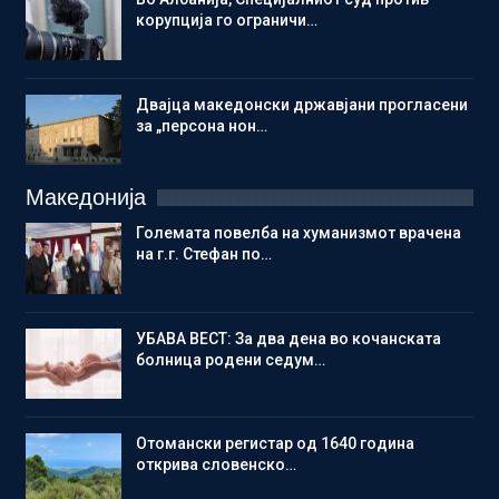
корупција го ограничи…
Двајца македонски државјани прогласени
за „персона нон…
Македонија
Големата повелба на хуманизмот врачена
на г.г. Стефан по…
УБАВА ВЕСТ: За два дена во кочанската
болница родени седум…
Отомански регистар од 1640 година
открива словенско…