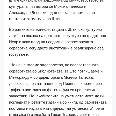
што е финансиски поддржана од Министерството за
култура, а чии автори се Моника Талеска и
Александар Десоски, од денеска е изложена во
центарот за култура во Штип.
Во рамките на манифестацијата „Штипско културно
лето“, на покана на центарот за култура во градот под
Исар и како плод на неодамна воспоставената
соработка меѓу двете институции е реализирано ова
гостување.
-На наше големо задоволство, по воспоставената
соработката со Библиотеката, за што потпишавме и
Меморандум со директорката Моника Талеска,
денеска за прв пат надвор од Прилеп се промовира
трајната поставка на фотографии со прилепските
занаетчии. Но, љубителите на уметноста може да ги
погледнат и ретките изданија со книги, од раритетната
поставка и издавачката дејност на установата“, рече
отворајќи ја изложбата Горан Трајков, директор на