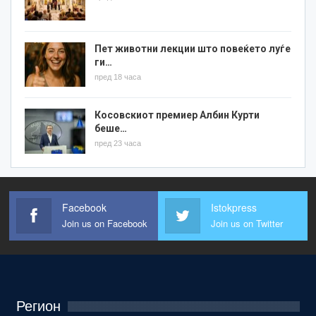
Пет животни лекции што повеќето луѓе
ги…
пред 18 часа
Косовскиот премиер Албин Курти
беше…
пред 23 часа
Facebook
Istokpress
Join us on Facebook
Join us on Twitter
Регион