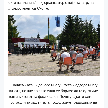
сите на планина“, чиј организатор е пејачката група
„Грамостеањ“ од Скопје.
– Пандемијата ни донесе многу штета и одзеде многу
животи, но ние со сите сили се бориме да го одржиме
континуитетот на фестивалот. Почитувајќи ги сите
протоколи за заштита, ја продолжиме традицијата на