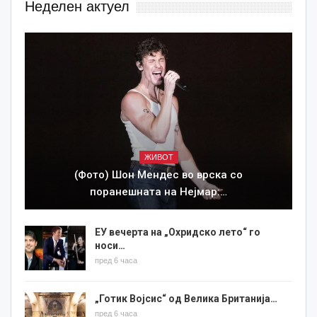
Неделен актуел
ЖИВОТ
(Фото) Шон Мендес во врска со
поранешната на Нејмар:…
ЕУ вечерта на „Охридско лето“ го
носи…
пред 6 часа
„Готик Војсис“ од Велика Британија…
пред 6 часа