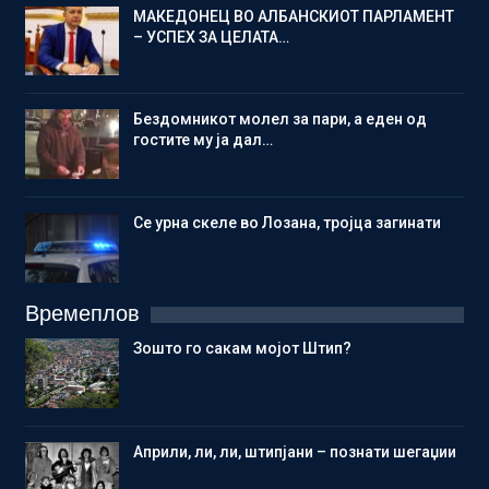
МАКЕДОНЕЦ ВО АЛБАНСКИОТ ПАРЛАМЕНТ
– УСПЕХ ЗА ЦЕЛАТА…
Бездомникот молел за пари, а еден од
гостите му ја дал…
Се урна скеле во Лозана, тројца загинати
Времеплов
Зошто го сакам мојот Штип?
Aприли, ли, ли, штипјани – познати шегаџии