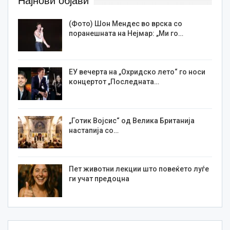
Најнови објави
(Фото) Шон Мендес во врска со
поранешната на Нејмар: „Ми го…
ЕУ вечерта на „Охридско лето“ го носи
концертот „Последната…
„Готик Војсис“ од Велика Британија
настапија со…
Пет животни лекции што повеќето луѓе
ги учат предоцна