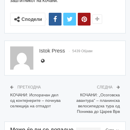
заштитникот на Кочани.
Сподели
Istok Press
5439 Објави
ПРЕТХОДНА
СЛЕДНА
KOЧАНИ: Испорачан дел
КОЧАНИ: „Осоговска
од контејнерите – почнува
авантура“ – планинска
селекција на отпадот
велосипедска тура од
Пониква до Царев Врв
Може ќе ви се допадне