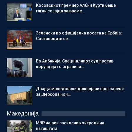
Косовскиот премиер Албин Курти беше
гаѓан со јајца за време…
Зеленски во официјална посета на Србија:
Состаноците се…
Во Албанија, Специјалниот суд против
корупција го ограничи…
Двајца македонски државјани прогласени
за „персона нон…
Македонија
МВР најави засилени контроли на
патиштата