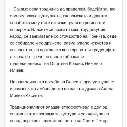
– Сакаме оваа традиција да продолжи, бидејќи за нас
е многу важна културната, економската и другата
соработка меѓу сите етнички групи во регионот и
пошироко. Власите се познати како трудољубив
народ, се занимавале со сточарство на Пониква, овде
се собирале и се дружеле, разменувале искуства и
познанства, па враќањето кон корените и традицијата
е значајно – рече во своето обраќање
градоначалникот на Општина Кочани, Николчо
Илијев.
На овогодишната средба на Власите присуствуваше
и романската амбасадорка во нашата држава Адела
Моника Аксинте.
Традиционалниот влашки етнофестивал е дел од
општинската програма за култура и се одржува по
повод верскиот празник посветен на Свети Петар,