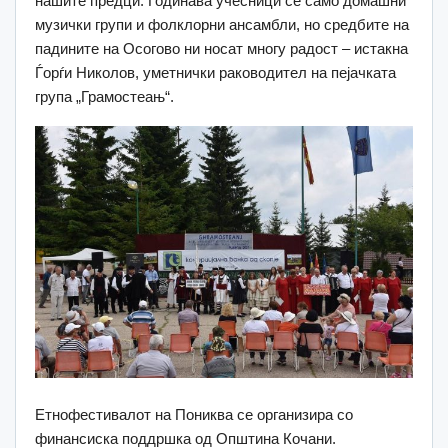
нашите предци. Годинава учесници се само домашни
музички групи и фолклорни ансамбли, но средбите на
падините на Осогово ни носат многу радост – истакна
Ѓорѓи Николов, уметнички раководител на пејачката
група „Грамостеањ“.
Етнофестивалот на Пониква се организира со
финансиска поддршка од Општина Кочани.