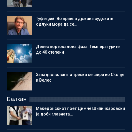
Туфегџиќ: Во правна држава судските
одлуки мора да се…
Денес портокалова фаза: Температурите
до 40 степени
Западнонилската треска се шири во Скопје
и Велес
Балкан
Македонскиот поет Димче Шипинкаровски
ја доби главната…