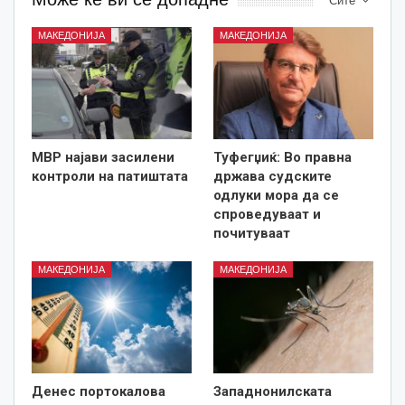
Сите
МАКЕДОНИЈА
МАКЕДОНИЈА
МВР најави засилени
Туфегџиќ: Во правна
контроли на патиштата
држава судските
одлуки мора да се
спроведуваат и
почитуваат
МАКЕДОНИЈА
МАКЕДОНИЈА
Денес портокалова
Западнонилската