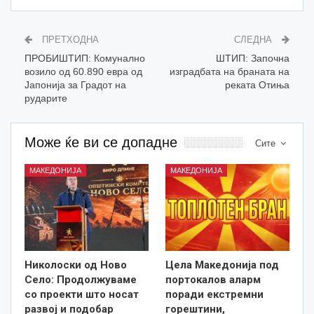
ПРЕТХОДНА
СЛЕДНА
ПРОБИШТИП: Комунално
ШТИП: Започна
возило од 60.890 евра од
изградбата на браната на
Јапонија за Градот на
реката Отиња
рударите
Може ќе ви се допадне
Сите
МАКЕДОНИЈА
МАКЕДОНИЈА
Николоски од Ново
Цела Македонија под
Село: Продолжуваме
портокалов аларм
со проекти што носат
поради екстремни
развој и подобар
горештини,