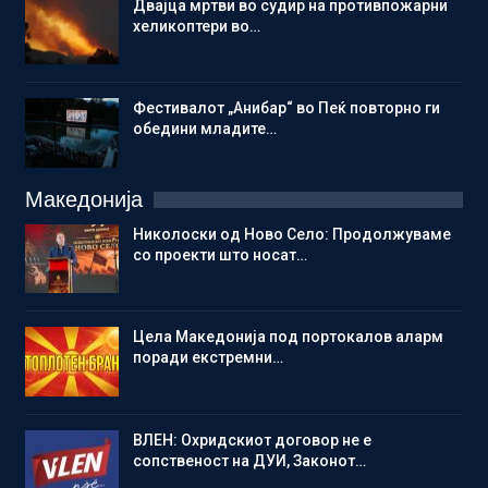
Двајца мртви во судир на противпожарни
хеликоптери во…
Фестивалот „Анибар“ во Пеќ повторно ги
обедини младите…
Македонија
Николоски од Ново Село: Продолжуваме
со проекти што носат…
Цела Македонија под портокалов аларм
поради екстремни…
ВЛЕН: Охридскиот договор не е
сопственост на ДУИ, Законот…