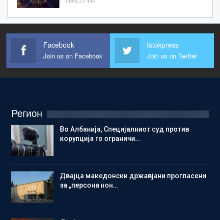
пред 21 час
Facebook
Istokpress
Join us on Facebook
Join us on Twitter
Регион
Во Албанија, Специјалниот суд против
корупција го ограничи…
Двајца македонски државјани прогласени
за „персона нон…