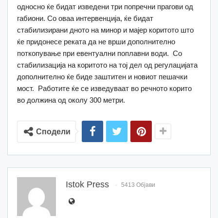
односно ќе бидат изведени три попречни прагови од
габиони. Со оваа интервенција, ќе бидат
стабилизирани дното на минор и мајер коритото што
ќе придонесе реката да не врши дополнително
поткопување при евентуални поплавни води. Со
стабилизација на коритото на тој дел од регулацијата
дополнително ќе биде заштитен и новиот пешачки
мост. Работите ќе се изведуваат во речното корито
во должина од околу 300 метри.
Сподели
Istok Press
5413 Објави