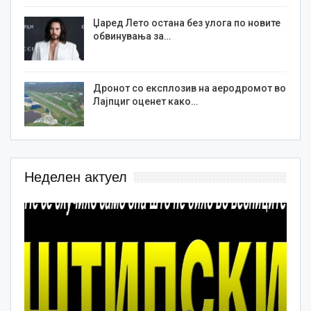
Џаред Лето остана без улога по новите
обвинувања за…
Дронот со експлозив на аеродромот во
Лајпциг оценет како…
Неделен актуел