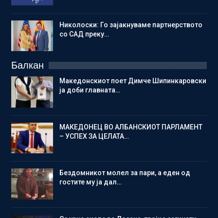
Николоски: Го зајакнуваме партнерството
со САД преку…
Балкан
Македонскиот поет Димче Шипинкаровски
ја доби главната…
МАКЕДОНЕЦ ВО АЛБАНСКИОТ ПАРЛАМЕНТ
– УСПЕХ ЗА ЦЕЛАТА…
Бездомникот молел за пари, а еден од
гостите му ја дал…