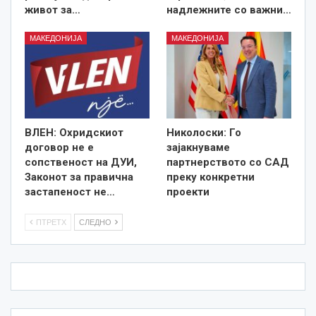
живот за…
надлежните со важни…
МАКЕДОНИЈА
МАКЕДОНИЈА
ВЛЕН: Охридскиот
Николоски: Го
договор не е
зајакнуваме
сопственост на ДУИ,
партнерството со САД
Законот за правична
преку конкретни
застапеност не…
проекти
ПТРЕТХ
СЛЕДНО