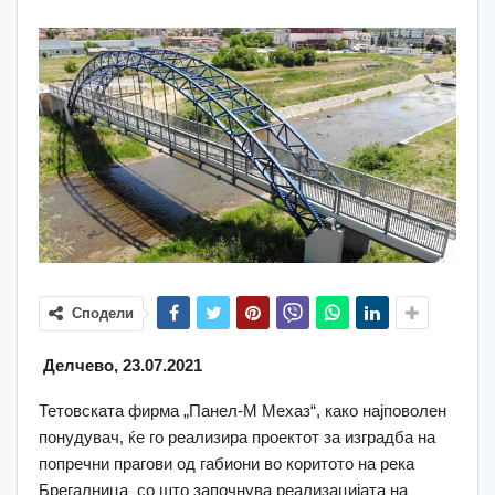
Сподели
Делчево, 23.07.2021
Тетовската фирма „Панел-М Мехаз“, како најповолен
понудувач, ќе го реализира проектот за изградба на
попречни прагови од габиони во коритото на река
Брегалница со што започнува реализацијата на