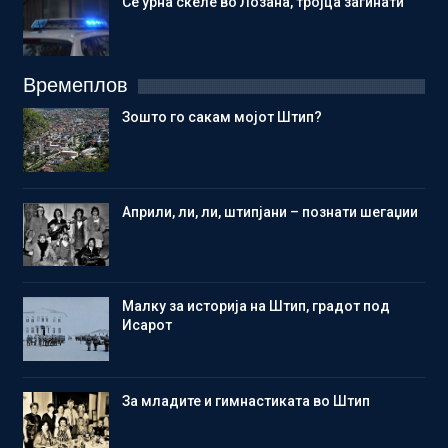
Се урна скеле во Лозана, тројца загинати
Времеплов
Зошто го сакам мојот Штип?
Aприли, ли, ли, штипјани – познати шегаџии
Малку за историја на Штип, градот под
Исарот
Зa младите и гимнастиката во Штип