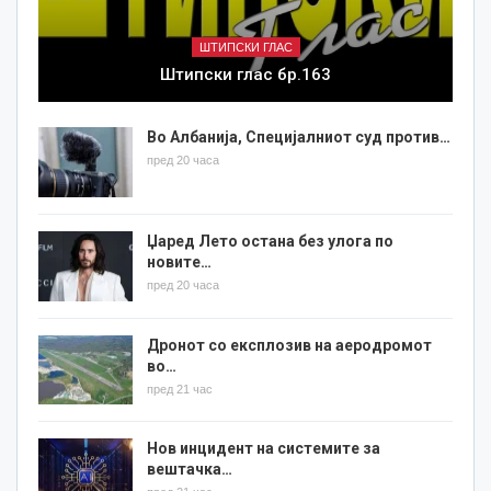
ШТИПСКИ ГЛАС
Штипски глас бр.163
Во Албанија, Специјалниот суд против…
пред 20 часа
Џаред Лето остана без улога по
новите…
пред 20 часа
Дронот со експлозив на аеродромот
во…
пред 21 час
Нов инцидент на системите за
вештачка…