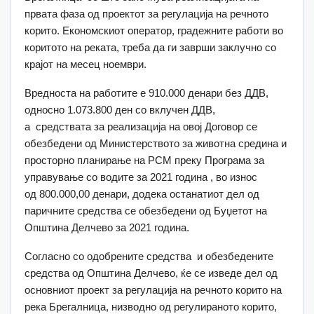
првата фаза од проектот за регулација на речното
корито. Економскиот оператор, градежните работи во
коритото на реката, треба да ги заврши заклучно со
крајот на месец ноември.
Вредноста на работите е 910.000 денари без ДДВ,
односно 1.073.800 ден со вклучен ДДВ,
а средствата за реализација на овој Договор се
обезбедени од Министерството за животна средина и
просторно планирање на РСМ преку Програма за
управување со водите за 2021 година , во износ
од 800.000,00 денари, додека останатиот дел од
паричните средства се обезбедени од Буџетот на
Општина Делчево за 2021 година.
Согласно со одобрените средства и обезбедените
средства од Општина Делчево, ќе се изведе дел од
основниот проект за регулација на речното корито на
река Брегалница, низводно од регулираното корито,